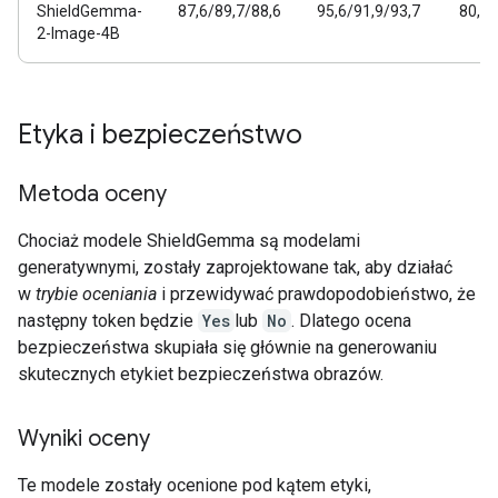
ShieldGemma-
87,6/89,7/88,6
95,6/91,9/93,7
80,3/
2-Image-4B
Etyka i bezpieczeństwo
Metoda oceny
Chociaż modele ShieldGemma są modelami
generatywnymi, zostały zaprojektowane tak, aby działać
w
trybie oceniania
i przewidywać prawdopodobieństwo, że
następny token będzie
Yes
lub
No
. Dlatego ocena
bezpieczeństwa skupiała się głównie na generowaniu
skutecznych etykiet bezpieczeństwa obrazów.
Wyniki oceny
Te modele zostały ocenione pod kątem etyki,