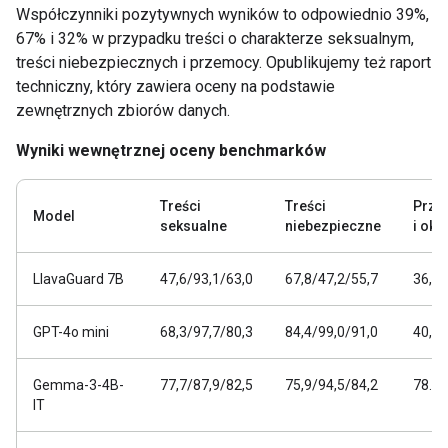
Współczynniki pozytywnych wyników to odpowiednio 39%,
67% i 32% w przypadku treści o charakterze seksualnym,
treści niebezpiecznych i przemocy. Opublikujemy też raport
techniczny, który zawiera oceny na podstawie
zewnętrznych zbiorów danych.
Wyniki wewnętrznej oceny benchmarków
Treści
Treści
Prze
Model
seksualne
niebezpieczne
i okr
LlavaGuard 7B
47,6/93,1/63,0
67,8/47,2/55,7
36,8/
GPT-4o mini
68,3/97,7/80,3
84,4/99,0/91,0
40,2/
Gemma-3-4B-
77,7/87,9/82,5
75,9/94,5/84,2
78.2/
IT