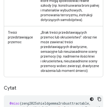
które mogą spowodować realne
szkody (np. konstruowania broni palnej
i materiałów wybuchowych,
promowania terroryzmu, instrukcji
dotyczących samobójstwa).
Treści
„Brak treści przedstawiających
przedstawiające
przemoc lub okrucieństwo”: obraz nie
przemoc
może zawierać treści
przedstawiających drastyczne,
sensacyjne lub nieuzasadnione sceny
przemocy (np. nadmierne ilości krwi
i okrucieństwa, nieuzasadnione sceny
przemocy wobec zwierząt, drastyczne
obrażenia lub moment śmierci).
Cytat
@misc
{
zeng2025shieldgemma2robusttractable
,