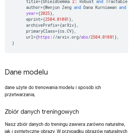
title
=
{
ShieldGemma
2
:
Robust
and
Tractable
I
author
=
{
Wenjun
Zeng
and
Dana
Kurniawan
and
R
year
=
{
2025
}
,
eprint
=
{
2504.01081
}
,
archivePrefix
=
{
arXiv
}
,
primaryClass
=
{
cs
.
CV
}
,
url
=
{
https
:
//
arxiv
.
org
/
abs
/
2504.01081
}
,
}
Dane modelu
dane użyte do trenowania modelu i sposób ich
przetwarzania;
Zbiór danych treningowych
Nasz zbiór danych do treningu zawiera zarówno naturalne,
jak i syntetyczne obrazy. W przypadku obrazów naturalnych