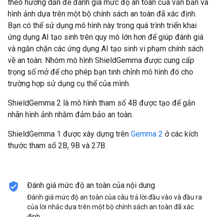
theo hướng dẫn để đánh giá mức độ an toàn của văn bản và
hình ảnh dựa trên một bộ chính sách an toàn đã xác định.
Bạn có thể sử dụng mô hình này trong quá trình triển khai
ứng dụng AI tạo sinh trên quy mô lớn hơn để giúp đánh giá
và ngăn chặn các ứng dụng AI tạo sinh vi phạm chính sách
về an toàn. Nhóm mô hình ShieldGemma được cung cấp
trọng số mở để cho phép bạn tinh chỉnh mô hình đó cho
trường hợp sử dụng cụ thể của mình.
ShieldGemma 2 là mô hình tham số 4B được tạo để gắn
nhãn hình ảnh nhằm đảm bảo an toàn.
ShieldGemma 1 được xây dựng trên
Gemma 2
ở các kích
thước tham số 2B, 9B và 27B.
verified_user
Đánh giá mức độ an toàn của nội dung
Đánh giá mức độ an toàn của câu trả lời đầu vào và đầu ra
của lời nhắc dựa trên một bộ chính sách an toàn đã xác
định.