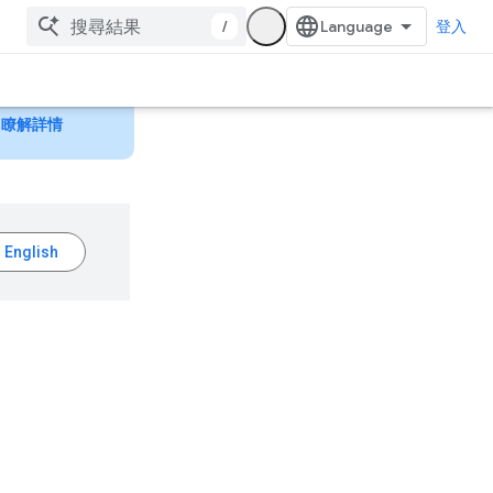
/
登入
！
瞭解詳情