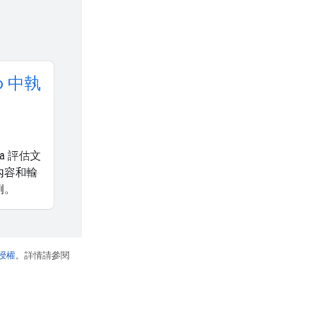
b 中執
ma 評估文
內容和輸
例。
 授權
。詳情請參閱