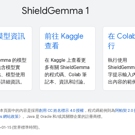
Shield
Gemma 1
模型資訊
前往 Kaggle
在 Cola
查看
行
Gemma 的模型
在 Kaggle 上查看更
執行使用
包含模型實
多有關 ShieldGemma
ShieldGem
估、模型使用
的程式碼、Colab 筆
字提示輸入
等詳細資訊。
記本、資訊和討論。
出內容的範
本頁面中的內容是採用
創用 CC 姓名標示 4.0 授權
，程式碼範例則為
阿帕契 2.0
pers 網站政策
》。Java 是 Oracle 和/或其關聯企業的註冊商標。
01-15 (世界標準時間)。