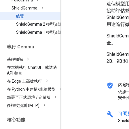
Pali
Gemma
這個模型用
Shield
Gemma
協助評估並
總覽
Shield
用途進行
Shield
Gemma 2 模型資訊卡
Shield
Gemma 1 模型資訊卡
Shield
全。
執行 Gemma
ShieldG
基礎知識
2B、9B 和
在本機執行 Chat UI，或透過
API 整合
在 Edge 上高效執行
verified_user
內容
在 Python 中建構
/
訓練模型
依據
部署至正式環境
/
企業版
安全
多權杖預測 (MTP)
build
可調
核心功能
Shi