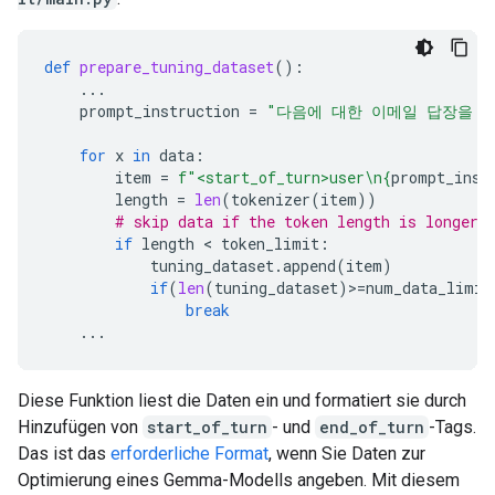
def
prepare_tuning_dataset
():
...
prompt_instruction
=
"다음에 대한 이메일 답장을 
for
x
in
data
:
item
=
f
"<start_of_turn>user
\n
{
prompt_inst
length
=
len
(
tokenizer
(
item
))
# skip data if the token length is longer 
if
length
 < 
token_limit
:
tuning_dataset
.
append
(
item
)
if
(
len
(
tuning_dataset
)
>
=
num_data_limit
break
...
Diese Funktion liest die Daten ein und formatiert sie durch
Hinzufügen von
start_of_turn
- und
end_of_turn
-Tags.
Das ist das
erforderliche Format
, wenn Sie Daten zur
Optimierung eines Gemma-Modells angeben. Mit diesem