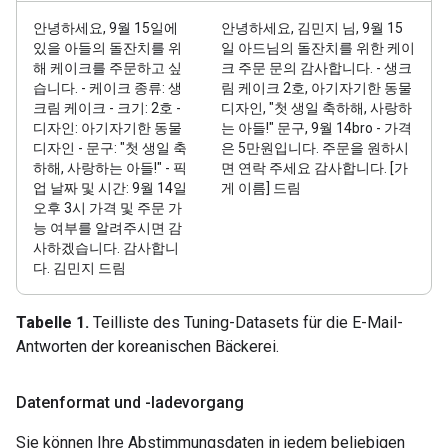
안녕하세요, 9월 15일에
안녕하세요, 김민지 님, 9월 15
있을 아들의 돌잔치를 위
일 아드님의 돌잔치를 위한 케이
해 케이크를 주문하고 싶
크 주문 문의 감사합니다. - 생크
습니다. - 케이크 종류: 생
림 케이크 2호, 아기자기한 동물
크림 케이크 - 크기: 2호 -
디자인, "첫 생일 축하해, 사랑하
디자인: 아기자기한 동물
는 아들!" 문구, 9월 14bro - 가격
디자인 - 문구: "첫 생일 축
은 5만원입니다. 주문을 원하시
하해, 사랑하는 아들!" - 픽
면 연락 주세요 감사합니다. [가
업 날짜 및 시간: 9월 14일
게 이름] 드림
오후 3시 가격 및 주문 가
능 여부를 알려주시면 감
사하겠습니다. 감사합니
다. 김민지 드림
Tabelle 1.
Teilliste des Tuning-Datasets für die E-Mail-
Antworten der koreanischen Bäckerei.
Datenformat und -ladevorgang
Sie können Ihre Abstimmungsdaten in jedem beliebigen