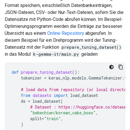
Format speichern, einschließlich Datenbankeinträgen,
JSON-Dateien, CSV- oder Nur-Text-Dateien, sofern Sie die
Datensätze mit Python-Code abrufen können. Im Beispiel-
Optimierungsprogramm werden die Einträge zur besseren
Übersicht aus einem
Online-Repository
abgerufen. In
diesem Beispiel für ein Drehprogramm wird der Tuning-
Datensatz mit der Funktion
prepare_tuning_dataset()
in das Modul
k-gemma-it/main.py
geladen:
def
prepare_tuning_dataset
():
tokenizer
=
keras_nlp
.
models
.
GemmaTokenizer
.
fr
# load data from repository (or local director
from
datasets
import
load_dataset
ds
=
load_dataset
(
# Dataset : https://huggingface.co/dataset
"bebechien/korean_cake_boss"
,
split
=
"train"
,
)