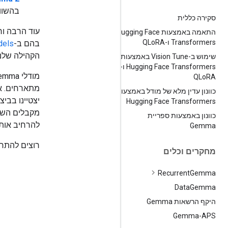
בהשווא
סקירה כללית
התאמה באמצעות Hugging Face
Transformers ו-QLo
RA
בהם ב-
dels
הקהילה שלנו בא
שימוש ב-Vision Tune באמצעות
Hugging Face Transformers ו-
QLo
RA
מתארחים. אפ
כוונון עדין מלא של מודל באמצעות
Hugging Face Transformers
כוונון באמצעות ספריית
להרחיב אות
Gemma
רוצים להתח
מחקרים וכלים
Recurrent
Gemma
Data
Gemma
היקף הרשאות Gemma
Gemma-APS