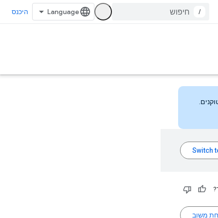
/
היכנס
?
חת משוב