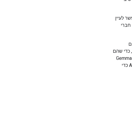
Go ומקהילת מפתחי ה-AI שלנו. אפשר לעיין
חברי
ם
 כדי שהם
יצטיינו בביצוע משימות ספציפיות שחשובות לכם ולמשתמשים שלכם. מודלים של Gemma
מקבלים השראה וטכנולוגיה ממודלים של Gemini, והם מיועדים לקהילת פיתוח ה-AI כדי