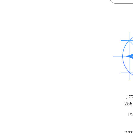
טקסט,
מו
ט והפלט של מודלים של AI גנרטיבי