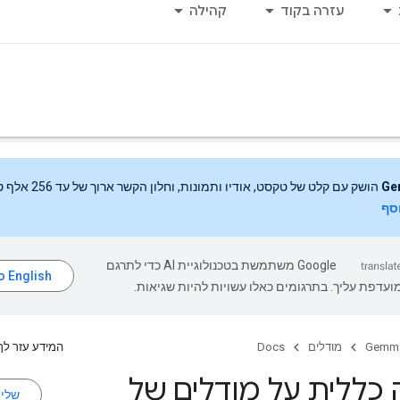
עזרה בקוד
קהילה
Ge
הושק עם קלט של טקסט, אודיו ותמונות, וחלון הקשר ארוך של עד 256 אלף טוקנים.
וסף
‫Google משתמשת בטכנולוגיית AI כדי לתרגם
עדפת עליך. בתרגומים כאלו עשויות להיות שגיאות.
Gemm
מודלים
Docs
המידע עזר לך
 כללית על מודלים של
שלי