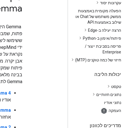
עקרונות יסוד
emma
הפעלה מקומית באמצעות
ממשק משתמש של Chat או
שילוב באמצעות API
emma
הרצה יעילה ב-Edge
פתוח, שמבוס
פיתוח
/
אימון ב-Python
ששימשו ליצ
פריסה בסביבת ייצור
/
Enterprise
נקראת על ש
חיזוי של כמה טוקנים (MTP)
פיתוח שמקד
יכולות הליבה
Gemma לתרחישי שימוש כלליים וספציפיים:
טקסט
ma 4
נתונים חזותיים
אודיו ותמונות,
נתוני אודיו
emma
העמקה
אחזור 
מדריכים לכוונון
mma 2