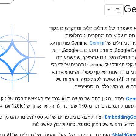
G
G היא משפחה של מודלים קלים ומתקדמים בקוד
סים על אותם מחקרים וטכנולוגיות
ירת מודלים של
Gemini
. ‫Gemma פותחה על
ידי Google DeepMind וצוותים נוספים ב-Google, והיא
ם המילה הלטינית
gemma
, שמשמעותה
אבן יקרה. משקלי המודל של Gemma נתמכים על ידי כלי
מים חדשנות, שיתוף פעולה ושימוש אחראי
בבינה מלאכותית (AI). אפשר לקבל כמה וריאציות של
Gem
: פתרון מגוון רחב של משימות AI גנרטיבי באמצעות קלט של 
 תמיכה ביותר מ-140 שפות וחלון הקשר ארוך של 128K ועד 256K.
EmbeddingG
: יצירת ייצוגים מספריים של טקסט למשימות המשך כ
מידע, חיפוש של דמיון סמנטי, סיווג וקיבוץ לאשכולות.
ShieldGe
: הערכת הבטיחות של הקל