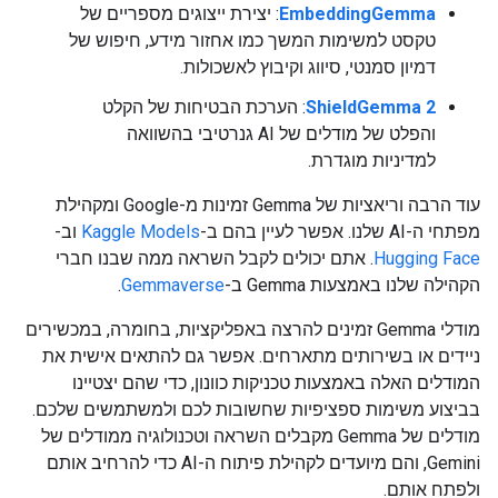
EmbeddingGemma
: יצירת ייצוגים מספריים של
טקסט למשימות המשך כמו אחזור מידע, חיפוש של
דמיון סמנטי, סיווג וקיבוץ לאשכולות.
ShieldGemma 2
: הערכת הבטיחות של הקלט
והפלט של מודלים של AI גנרטיבי בהשוואה
למדיניות מוגדרת.
עוד הרבה וריאציות של Gemma זמינות מ-Google ומקהילת
מפתחי ה-AI שלנו. אפשר לעיין בהם ב-
Kaggle Models
וב-
Hugging Face
. אתם יכולים לקבל השראה ממה שבנו חברי
הקהילה שלנו באמצעות Gemma ב-
Gemmaverse
.
מודלי Gemma זמינים להרצה באפליקציות, בחומרה, במכשירים
ניידים או בשירותים מתארחים. אפשר גם להתאים אישית את
המודלים האלה באמצעות טכניקות כוונון, כדי שהם יצטיינו
בביצוע משימות ספציפיות שחשובות לכם ולמשתמשים שלכם.
מודלים של Gemma מקבלים השראה וטכנולוגיה ממודלים של
Gemini, והם מיועדים לקהילת פיתוח ה-AI כדי להרחיב אותם
ולפתח אותם.