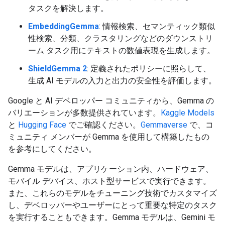
タスクを解決します。
EmbeddingGemma
: 情報検索、セマンティック類似
性検索、分類、クラスタリングなどのダウンストリ
ーム タスク用にテキストの数値表現を生成します。
ShieldGemma 2
: 定義されたポリシーに照らして、
生成 AI モデルの入力と出力の安全性を評価します。
Google と AI デベロッパー コミュニティから、Gemma の
バリエーションが多数提供されています。
Kaggle Models
と
Hugging Face
でご確認ください。
Gemmaverse
で、コ
ミュニティ メンバーが Gemma を使用して構築したもの
を参考にしてください。
Gemma モデルは、アプリケーション内、ハードウェア、
モバイル デバイス、ホスト型サービスで実行できます。
また、これらのモデルをチューニング技術でカスタマイズ
し、デベロッパーやユーザーにとって重要な特定のタスク
を実行することもできます。Gemma モデルは、Gemini モ