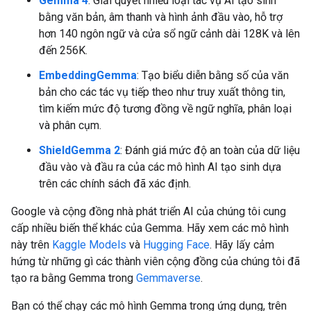
Gemma 4
: Giải quyết nhiều loại tác vụ AI tạo sinh
bằng văn bản, âm thanh và hình ảnh đầu vào, hỗ trợ
hơn 140 ngôn ngữ và cửa sổ ngữ cảnh dài 128K và lên
đến 256K.
EmbeddingGemma
: Tạo biểu diễn bằng số của văn
bản cho các tác vụ tiếp theo như truy xuất thông tin,
tìm kiếm mức độ tương đồng về ngữ nghĩa, phân loại
và phân cụm.
ShieldGemma 2
: Đánh giá mức độ an toàn của dữ liệu
đầu vào và đầu ra của các mô hình AI tạo sinh dựa
trên các chính sách đã xác định.
Google và cộng đồng nhà phát triển AI của chúng tôi cung
cấp nhiều biến thể khác của Gemma. Hãy xem các mô hình
này trên
Kaggle Models
và
Hugging Face
. Hãy lấy cảm
hứng từ những gì các thành viên cộng đồng của chúng tôi đã
tạo ra bằng Gemma trong
Gemmaverse
.
Bạn có thể chạy các mô hình Gemma trong ứng dụng, trên