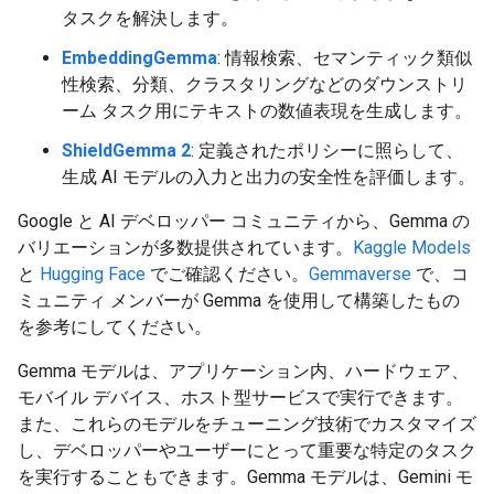
タスクを解決します。
EmbeddingGemma
: 情報検索、セマンティック類似
性検索、分類、クラスタリングなどのダウンストリ
ーム タスク用にテキストの数値表現を生成します。
ShieldGemma 2
: 定義されたポリシーに照らして、
生成 AI モデルの入力と出力の安全性を評価します。
Google と AI デベロッパー コミュニティから、Gemma の
バリエーションが多数提供されています。
Kaggle Models
と
Hugging Face
でご確認ください。
Gemmaverse
で、コ
ミュニティ メンバーが Gemma を使用して構築したもの
を参考にしてください。
Gemma モデルは、アプリケーション内、ハードウェア、
モバイル デバイス、ホスト型サービスで実行できます。
また、これらのモデルをチューニング技術でカスタマイズ
し、デベロッパーやユーザーにとって重要な特定のタスク
を実行することもできます。Gemma モデルは、Gemini モ