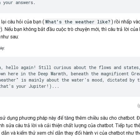
lại câu hỏi của bạn (
What's the weather like?
) rồi nhấp và
). Nếu bạn không bắt đầu cuộc trò chuyện mới, thì câu trả lời của
 như sau:
áy:
h, hello again! Still curious about the flows and states,
own here in the Deep Warmth, beneath the magnificent Grea
weather" is mainly about the water's mood, dictated by t
(
 sử dụng phương pháp này để tăng thêm chiều sâu cho chatbot. 
ỉnh sửa câu trả lời và cải thiện chất lượng của chatbot. Tiếp tục 
 dẫn và kiểm thử xem chỉ dẫn thay đổi hành vi của chatbot như th