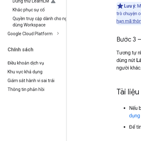
Dùng thử Learn
LM
Lưu ý:
Mọ
Khắc phục sự cố
trò chuyện c
Quyền truy cập dành cho người
hạn mã thô
dùng Workspace
Google Cloud Platform
Bước 3 –
Chính sách
Tương tự nh
dùng nút
L
Điều khoản dịch vụ
người khác
Khu vực khả dụng
Giám sát hành vi sai trái
Thông tin phản hồi
Tài liệ
Nếu b
dụng
Để tì