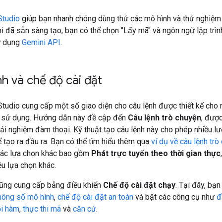
Studio
giúp bạn nhanh chóng dùng thử các mô hình và thử nghiệm 
hi đã sẵn sàng tạo, bạn có thể chọn "Lấy mã" và ngôn ngữ lập trì
ử dụng
Gemini API
.
h và chế độ cài đặt
tudio cung cấp một số giao diện cho câu lệnh được thiết kế cho 
 sử dụng. Hướng dẫn này đề cập đến
Câu lệnh trò chuyện
, đượ
ải nghiệm đàm thoại. Kỹ thuật tạo câu lệnh này cho phép nhiều lư
 tạo ra đầu ra. Bạn có thể tìm hiểu thêm qua
ví dụ về câu lệnh trò
Các lựa chọn khác bao gồm
Phát trực tuyến theo thời gian thực
ều lựa chọn khác.
cũng cung cấp bảng điều khiển
Chế độ cài đặt chạy
. Tại đây, bạn
hông số mô hình
,
chế độ cài đặt an toàn
và bật các công cụ như
đ
i hàm
,
thực thi mã
và
căn cứ
.