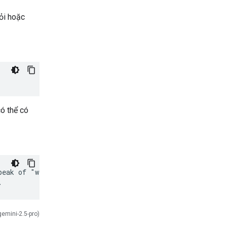
ỏi hoặc
có thể có
eak of "weather,"

gemini-2.5-pro)