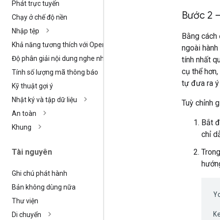
Phát trực tuyến
Bước 2 –
Chạy ở chế độ nền
Nhập tệp
Bằng cách 
Khả năng tương thích với Open
AI
ngoài hành
Độ phân giải nội dung nghe nhìn
tính nhất q
cụ thể hơn,
Tính số lượng mã thông báo
tự đưa ra ý
Kỹ thuật gợi ý
Nhật ký và tập dữ liệu
Tuỳ chỉnh g
An toàn
Bắt đ
Khung
chỉ d
Tron
Tài nguyên
hướng
Ghi chú phát hành
Bản không dùng nữa
Y
Thư viện
K
Di chuyển