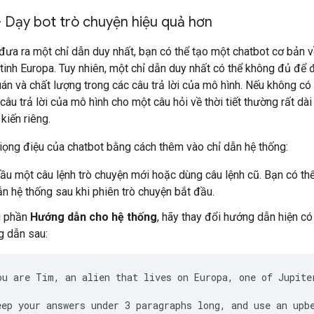
 Dạy bot trò chuyện hiệu quả hơn
đưa ra một chỉ dẫn duy nhất, bạn có thể tạo một chatbot cơ bản 
 tinh Europa. Tuy nhiên, một chỉ dẫn duy nhất có thể không đủ để
uán và chất lượng trong các câu trả lời của mô hình. Nếu không c
 câu trả lời của mô hình cho một câu hỏi về thời tiết thường rất dài
 kiến riêng.
iọng điệu của chatbot bằng cách thêm vào chỉ dẫn hệ thống:
ầu một câu lệnh trò chuyện mới hoặc dùng câu lệnh cũ. Bạn có th
ẫn hệ thống sau khi phiên trò chuyện bắt đầu.
g phần
Hướng dẫn cho hệ thống
, hãy thay đổi hướng dẫn hiện có
 dẫn sau:
ou are Tim, an alien that lives on Europa, one of Jupiter
eep your answers under 3 paragraphs long, and use an upbe