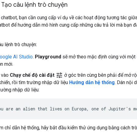
 Tạo câu lệnh trò chuyện
 chatbot, bạn cần cung cấp ví dụ về các hoạt động tương tác giữ
atbot để hướng dẫn mô hình cung cấp những câu trả lời mà bạn đ
u lệnh trò chuyện:
oogle AI Studio
.
Playground
sẽ mở theo mặc định cùng với một c
n mới.
tune
 vào
Chạy chế độ cài đặt
ở góc trên cùng bên phải để mở r
khiển, rồi tìm trường nhập dữ liệu
Hướng dẫn hệ thống
. Dán nội 
rường nhập dữ liệu:
êm chỉ dẫn hệ thống, hãy bắt đầu kiểm thử ứng dụng bằng cách trò