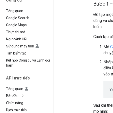
Công cụ
Bước 1 –
Tổng quan
Để tạo một
Google Search
dùng và ch
Google Maps
kiếm.
Thực thi mã
Cách tạo câ
Ngữ cảnh URL
Sử dụng máy tính
Mở
G
chuyệ
Tìm kiếm tệp
Kết hợp Công cụ và Lệnh gọi
Nhấp
hàm
điều 
vào t
API trực tiếp
Tổng quan
Bắt đầu
Chức năng
Sau khi th
Dịch trực tiếp
mô hình: