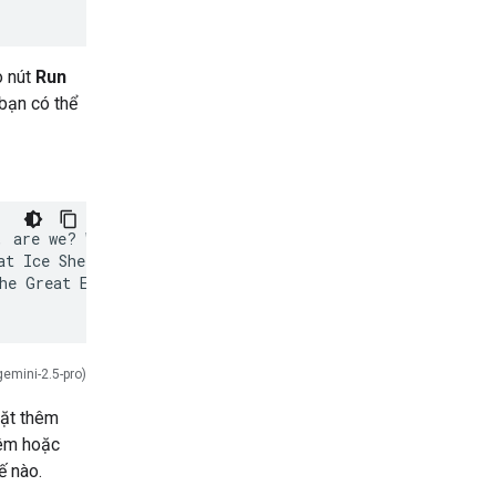
o nút
Run
 bạn có thể
 are we? Wonderful!

t Ice Shell, our

he Great Eye

gemini-2.5-pro)
Đặt thêm
thêm hoặc
ế nào.