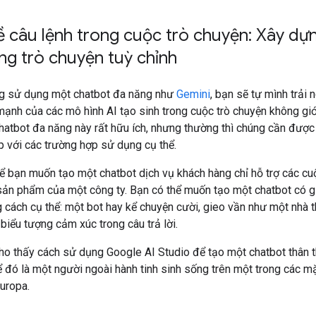
về câu lệnh trong cuộc trò chuyện: Xây dự
ng trò chuyện tuỳ chỉnh
g sử dụng một chatbot đa năng như
Gemini
, bạn sẽ tự mình trải
ạnh của các mô hình AI tạo sinh trong cuộc trò chuyện không gi
hatbot đa năng này rất hữu ích, nhưng thường thì chúng cần được
p với các trường hợp sử dụng cụ thể.
hể bạn muốn tạo một chatbot dịch vụ khách hàng chỉ hỗ trợ các cu
sản phẩm của một công ty. Bạn có thể muốn tạo một chatbot có g
 cách cụ thể: một bot hay kể chuyện cười, gieo vần như một nhà 
biểu tượng cảm xúc trong câu trả lời.
ho thấy cách sử dụng Google AI Studio để tạo một chatbot thân t
ể đó là một người ngoài hành tinh sinh sống trên một trong các m
uropa.