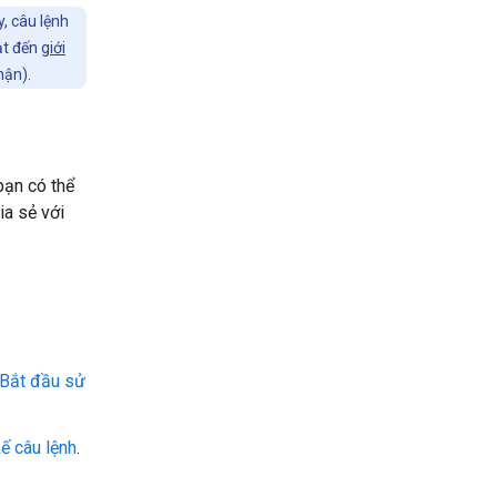
, câu lệnh
đạt đến
giới
hận).
bạn có thể
ia sẻ với
Bắt đầu sử
kế câu lệnh
.