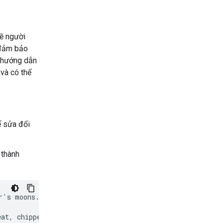
về người
 đảm bảo
ó hướng dẫn
 và có thể
ể sửa đổi
 thành
's moons.

at, chipper tone
