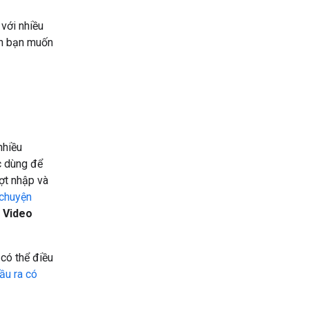
với nhiều
nh bạn muốn
nhiều
c dùng để
ợt nhập và
 chuyện
,
Video
 có thể điều
ầu ra có