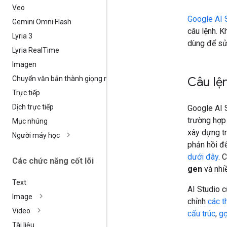
Veo
Google AI 
Gemini Omni Flash
câu lệnh. K
Lyria 3
dùng để s
Lyria Real
Time
Imagen
Chuyển văn bản thành giọng nói
Câu lện
Trực tiếp
Dịch trực tiếp
Google AI S
trường hợp
Mục nhúng
xây dựng tr
Người máy học
phản hồi để
dưới đây
. 
Các chức năng cốt lõi
gen
và nhi
Text
AI Studio 
Image
chỉnh
các t
Video
cấu trúc
,
gọ
Tài liệu