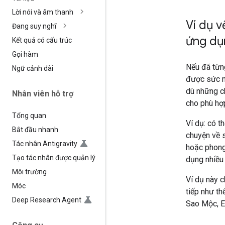
Lời nói và âm thanh
Ví dụ 
Đang suy nghĩ
ứng dụ
Kết quả có cấu trúc
Gọi hàm
Nếu đã từn
Ngữ cảnh dài
được sức m
dù những c
Nhân viên hỗ trợ
cho phù hợ
Tổng quan
Ví dụ: có t
Bắt đầu nhanh
chuyện về 
Tác nhân Antigravity
hoặc phong
Tạo tác nhân được quản lý
dụng nhiều 
Môi trường
Ví dụ này c
Móc
tiếp như th
Deep Research Agent
Sao Mộc, E