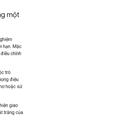
ng một
 nghiệm
ới hạn. Mặc
 điều chỉnh
ộc trò
iọng điệu
thơ hoặc sử
hiện giao
ặt trăng của