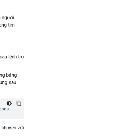
a người
ang tìm
âu lệnh trò
ộng bảng
dung sau
 chuyện với