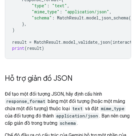
"type"
:
"text"
,
"mime_type"
:
"application/json"
,
"schema"
:
MatchResult
.
model_json_schema
()
},
)
result
=
MatchResult
.
model_validate_json
(
interacti
print
(
result
)
Hỗ trợ giản đồ JSON
Để tạo một đối tượng JSON, hãy định cấu hình
response_format
bằng một đối tượng (hoặc một mảng
chứa một đối tượng) thuộc loại
text
và đặt
mime_type
của đối tượng đó thành
application/json
. Bạn nên cung
cấp giản đồ trong trường
schema
.
Chế độ đầu ra có cấu trúc của Gemini hỗ trợ một phần của