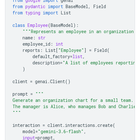
from
google
import
genai
from
pydantic
import
BaseModel
,
Field
from
typing
import
List
class
Employee
(
BaseModel
):
"""Represents an employee in an organization."
name
:
str
employee_id
:
int
reports
:
List
[
"Employee"
]
=
Field
(
default_factory
=
list
,
description
=
"A list of employees reporting
)
client
=
genai
.
Client
()
prompt
=
"""
Generate an organization chart for a small team.
The manager is Alice, who manages Bob and Charlie.
"""
interaction
=
client
.
interactions
.
create
(
model
=
"gemini-3.6-flash"
,
input
=
prompt
,