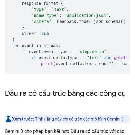
response_format
=
{
"type"
:
"text"
,
"mime_type"
:
"application/json"
,
"schema"
:
Feedback
.
model_json_schema
()
},
stream
=
True
)
for
event
in
stream
:
if
event
.
event_type
==
"step.delta"
:
if
event
.
delta
.
type
==
"text"
and
getattr
(
print
(
event
.
delta
.
text
,
end
=
""
,
flush
=
Đầu ra có cấu trúc bằng các công cụ
Xem trước:
Tính năng này chỉ có trên các mô hình Gemini 3.
Gemini 3 cho phép bạn kết hợp Đầu ra có cấu trúc với các