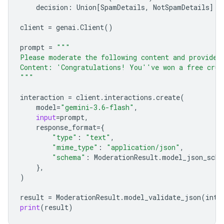
decision
:
Union
[
SpamDetails
,
NotSpamDetails
]
client
=
genai
.
Client
()
prompt
=
"""
Please moderate the following content and provide 
Content: 'Congratulations! You''ve won a free crui
"""
interaction
=
client
.
interactions
.
create
(
model
=
"gemini-3.6-flash"
,
input
=
prompt
,
response_format
=
{
"type"
:
"text"
,
"mime_type"
:
"application/json"
,
"schema"
:
ModerationResult
.
model_json_sche
},
)
result
=
ModerationResult
.
model_validate_json
(
inte
print
(
result
)