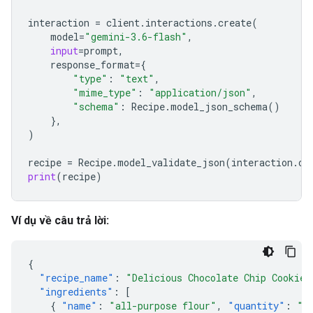
interaction
=
client
.
interactions
.
create
(
model
=
"gemini-3.6-flash"
,
input
=
prompt
,
response_format
=
{
"type"
:
"text"
,
"mime_type"
:
"application/json"
,
"schema"
:
Recipe
.
model_json_schema
()
},
)
recipe
=
Recipe
.
model_validate_json
(
interaction
.
ou
print
(
recipe
)
Ví dụ về câu trả lời:
{
"recipe_name"
:
"Delicious Chocolate Chip Cookies
"ingredients"
:
[
{
"name"
:
"all-purpose flour"
,
"quantity"
:
"2