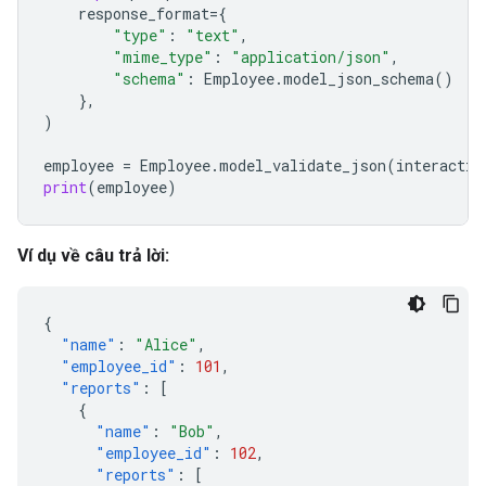
response_format
=
{
"type"
:
"text"
,
"mime_type"
:
"application/json"
,
"schema"
:
Employee
.
model_json_schema
()
},
)
employee
=
Employee
.
model_validate_json
(
interactio
print
(
employee
)
Ví dụ về câu trả lời:
{
"name"
:
"Alice"
,
"employee_id"
:
101
,
"reports"
:
[
{
"name"
:
"Bob"
,
"employee_id"
:
102
,
"reports"
:
[