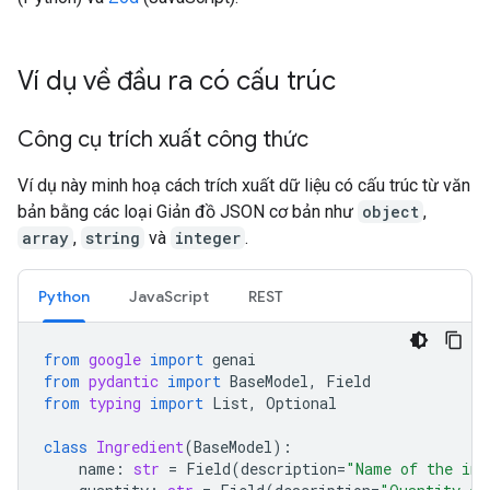
Ví dụ về đầu ra có cấu trúc
Công cụ trích xuất công thức
Ví dụ này minh hoạ cách trích xuất dữ liệu có cấu trúc từ văn
bản bằng các loại Giản đồ JSON cơ bản như
object
,
array
,
string
và
integer
.
Python
JavaScript
REST
from
google
import
genai
from
pydantic
import
BaseModel
,
Field
from
typing
import
List
,
Optional
class
Ingredient
(
BaseModel
):
name
:
str
=
Field
(
description
=
"Name of the ing