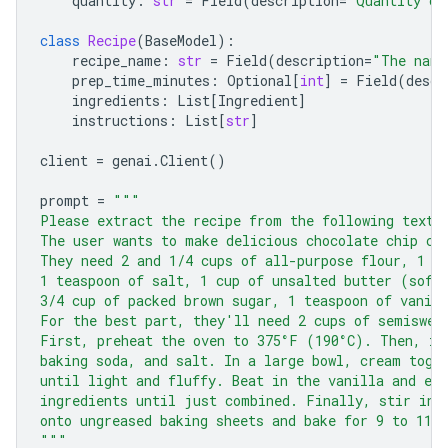
quantity
:
str
=
Field
(
description
=
"Quantity of
class
Recipe
(
BaseModel
):
recipe_name
:
str
=
Field
(
description
=
"The name
prep_time_minutes
:
Optional
[
int
]
=
Field
(
descr
ingredients
:
List
[
Ingredient
]
instructions
:
List
[
str
]
client
=
genai
.
Client
()
prompt
=
"""
Please extract the recipe from the following text.
The user wants to make delicious chocolate chip co
They need 2 and 1/4 cups of all-purpose flour, 1 t
1 teaspoon of salt, 1 cup of unsalted butter (soft
3/4 cup of packed brown sugar, 1 teaspoon of vanill
For the best part, they'll need 2 cups of semiswee
First, preheat the oven to 375°F (190°C). Then, in
baking soda, and salt. In a large bowl, cream toge
until light and fluffy. Beat in the vanilla and eg
ingredients until just combined. Finally, stir in 
onto ungreased baking sheets and bake for 9 to 11 
"""