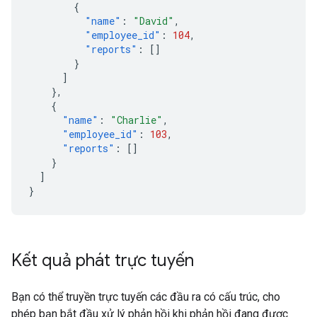
{
"name"
:
"David"
,
"employee_id"
:
104
,
"reports"
:
[]
}
]
},
{
"name"
:
"Charlie"
,
"employee_id"
:
103
,
"reports"
:
[]
}
]
}
Kết quả phát trực tuyến
Bạn có thể truyền trực tuyến các đầu ra có cấu trúc, cho
phép bạn bắt đầu xử lý phản hồi khi phản hồi đang được