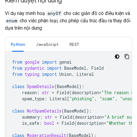
Kiểm duyệt nội dung
Ví dụ này minh hoạ
anyOf
cho các giản đồ có điều kiện và
enum
cho việc phân loại, cho phép cấu trúc đầu ra thay đổi
dựa trên nội dung.
Python
JavaScript
REST
from
google
import
genai
from
pydantic
import
BaseModel
,
Field
from
typing
import
Union
,
Literal
class
SpamDetails
(
BaseModel
):
reason
:
str
=
Field
(
description
=
"The reason wh
spam_type
:
Literal
[
"phishing"
,
"scam"
,
"unsol
class
NotSpamDetails
(
BaseModel
):
summary
:
str
=
Field
(
description
=
"A brief summ
is_safe
:
bool
=
Field
(
description
=
"Whether the
class
ModerationResult
(
BaseModel
):