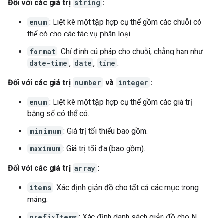
Đối với các giá trị
string
:
enum
: Liệt kê một tập hợp cụ thể gồm các chuỗi có
thể có cho các tác vụ phân loại.
format
: Chỉ định cú pháp cho chuỗi, chẳng hạn như
date-time
,
date
,
time
.
Đối với các giá trị
number
và
integer
:
enum
: Liệt kê một tập hợp cụ thể gồm các giá trị
bằng số có thể có.
minimum
: Giá trị tối thiểu bao gồm.
maximum
: Giá trị tối đa (bao gồm).
Đối với các giá trị
array
:
items
: Xác định giản đồ cho tất cả các mục trong
mảng.
prefixItems
: Xác định danh sách giản đồ cho N