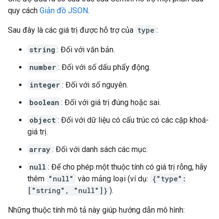
quy cách
Giản đồ JSON
.
Sau đây là các giá trị được hỗ trợ của
type
:
string
: Đối với văn bản.
number
: Đối với số dấu phẩy động.
integer
: Đối với số nguyên.
boolean
: Đối với giá trị đúng hoặc sai.
object
: Đối với dữ liệu có cấu trúc có các cặp khoá-
giá trị.
array
: Đối với danh sách các mục.
null
: Để cho phép một thuộc tính có giá trị rỗng, hãy
thêm
"null"
vào mảng loại (ví dụ:
{"type":
["string", "null"]}
).
Những thuộc tính mô tả này giúp hướng dẫn mô hình: