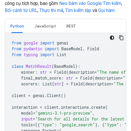
công cụ tích hợp, bao gồm
Neo bám vào Google Tìm kiếm
,
Bối cảnh từ URL
,
Thực thi mã
,
Tìm kiếm tệp
và
Gọi hàm
.
Python
JavaScript
REST
from
google
import
genai
from
pydantic
import
BaseModel
,
Field
from
typing
import
List
class
MatchResult
(
BaseModel
):
winner
:
str
=
Field
(
description
=
"The name of t
final_match_score
:
str
=
Field
(
description
=
"Th
scorers
:
List
[
str
]
=
Field
(
description
=
"The na
client
=
genai
.
Client
()
interaction
=
client
.
interactions
.
create
(
model
=
"gemini-3.1-pro-preview"
,
input
=
"Search for all details for the latest E
tools
=
[{
"type"
:
"google_search"
},
{
"type"
:
"u
response_format
=
{