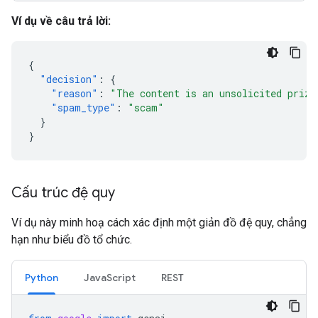
Ví dụ về câu trả lời:
{
"decision"
:
{
"reason"
:
"The content is an unsolicited prize
"spam_type"
:
"scam"
}
}
Cấu trúc đệ quy
Ví dụ này minh hoạ cách xác định một giản đồ đệ quy, chẳng
hạn như biểu đồ tổ chức.
Python
JavaScript
REST