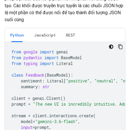
tạo. Các khối được truyền trực tuyến là các chuỗi JSON hợp
lệ một phần có thể được nối để tạo thành đối tượng JSON
cuối cùng.
Python
JavaScript
REST
from
google
import
genai
from
pydantic
import
BaseModel
from
typing
import
Literal
class
Feedback
(
BaseModel
):
sentiment
:
Literal
[
"positive"
,
"neutral"
,
"neg
summary
:
str
client
=
genai
.
Client
()
prompt
=
"The new UI is incredibly intuitive. Add 
stream
=
client
.
interactions
.
create
(
model
=
"gemini-3.6-flash"
,
input
=
prompt
,