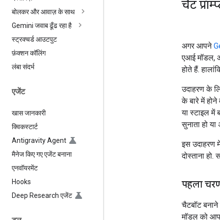
चैट प्रॉ
बोलकर और आवाज़ के साथ
Gemini जवाब ढूँढ रहा है
स्ट्रक्चर्ड आउटपुट
अगर आपने
G
फ़ंक्शन कॉलिंग
एआई मॉडल, ओप
लंबा संदर्भ
होते हैं. हाला
उदाहरण के लि
एजेंट
के बारे में 
या स्टाइल में
खास जानकारी
सुनाता हो या 
क्विकस्टार्ट
Antigravity Agent
इस उदाहरण मे
मैनेज किए गए एजेंट बनाना
दोस्ताना हो. 
एनवॉयरमेंट
Hooks
पहला चरण -
Deep Research एजेंट
चैटबॉट बनाने 
मॉडल को आपकी