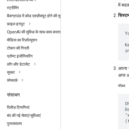
में बद
स्ट्रीमिंग
सिस्टम 
बैकग्राउंड में कोड एक्ज़ीक्यूट होने की सुविधा
फ़ाइल इनपुट
Open
AI की सुविधा के साथ काम करता है
Y
मीडिया का रिज़ॉल्यूशन
K
टोकन की गिनती
प्रॉम्प्ट इंजीनियरिंग
लॉग और डेटासेट
अपना 
सुरक्षा
अगर आ
फ़्रेमवर्क
मॉडल:
संसाधन
O
रिलीज़ टिप्पणियां
D
"
बंद की गई सेवाएं
/
सुविधाएं
पुस्तकालय