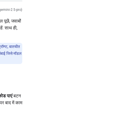
gemini-2.5-pro)
 पूछें, जवाबों
ें. साथ ही,
रॉम्प्ट, बातचीत
 लंबाई जिसे मॉडल
कोड पाएं
बटन
पर बाद में काम