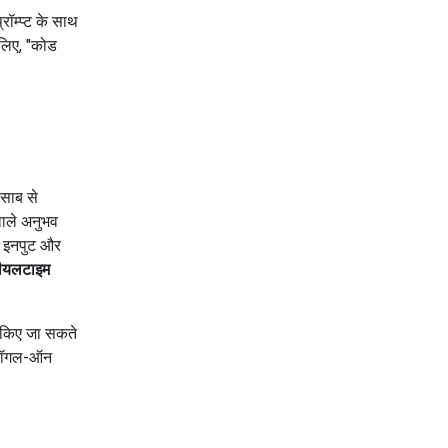
ॉम्प्ट के साथ
 लिए, "कोड
िसाब से
 वाले अनुभव
ई इनपुट और
ीयलटाइम
 किए जा सकते
 टॉगल-ऑन