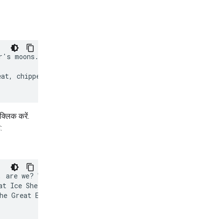
's moons.

at, chipper tone

्लिक करें.
:
 are we? Wonderful!

t Ice Shell, our

he Great Eye
