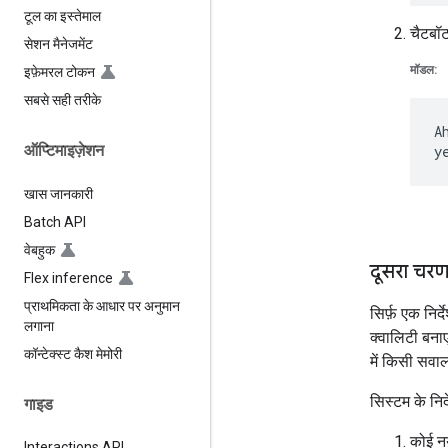
टूल का इस्तेमाल
चैटबॉट
सेशन मैनेजमेंट
मॉडल:
इफ़ेमरल टोकन
सबसे सही तरीके
A
ऑप्टिमाइज़ेशन
खास जानकारी
Batch API
वेबहुक
दूसरा चरण
Flex inference
प्राथमिकता के आधार पर अनुमान
सिर्फ़ एक निर
लगाना
क्वालिटी बनाए 
कॉन्टेक्स्ट कैश मेमोरी
में किसी सवा
सिस्टम के निर
गाइड
कोई नया
Interactions API