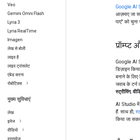
Veo
Google AI 
Gemini Omni Flash
आज़माए जा सक
पाएं" को चुना
Lyria 3
Lyria Real
Time
Imagen
प्रॉम्प्ट
लेख से बोली
लाइव है
Google AI Stu
लाइव ट्रांसलेट
डिज़ाइन किया 
एंबेड करना
बनाने के लिए
रोबोटिक्स
जवाब के टर्न क
स्ट्रीमिंग
,
वीड
मुख्य सुविधाएं
AI Studio मे
हैं. साथ ही,
स्
लेख
किया जा सकता
इमेज
वीडियो
दस्तावेज़