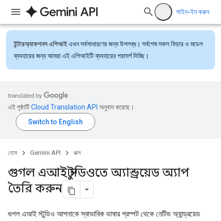
সাইন-ইন করুন
ইন্টারঅ্যাকশনস এপিআই
এখন সর্বসাধারণের জন্য উপলব্ধ। সর্বশেষ সকল ফিচার ও মডেল
ব্যবহারের জন্য আমরা এই এপিআইটি ব্যবহারের পরামর্শ দিচ্ছি।
এই পৃষ্ঠাটি
Cloud Translation API
অনুবাদ করেছে।
হোম
Gemini API
ডক্স
গুগল এআই স্টুডিওতে অ্যান্ড্রয়েড অ্যাপ
তৈরি করুন
গুগল এআই স্টুডিও আপনাকে স্বাভাবিক ভাষার প্রম্পট থেকে নেটিভ অ্যান্ড্রয়েড