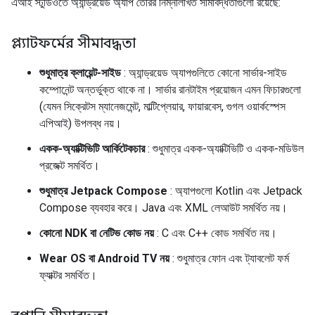
এআই স্টুডিওতে অ্যান্ড্রয়েড অ্যাপ তৈরির নিম্নলিখিত সীমাবদ্ধতাগুলো রয়েছে:
প্ল্যাটফর্মের সীমাবদ্ধতা
শুধুমাত্র ক্লায়েন্ট-সাইড
: অ্যান্ড্রয়েড অ্যাপগুলিতে কোনো সার্ভার-সাইড
কম্পোনেন্ট অন্তর্ভুক্ত থাকে না। সার্ভার রানটাইম প্রয়োজন এমন ফিচারগুলো
(যেমন সিক্রেটস ম্যানেজমেন্ট, মাল্টিপ্লেয়ার, ফায়ারবেস, গুগল ওয়ার্কস্পেস
এপিআই) উপলব্ধ নয়।
একক-অ্যাক্টিভিটি আর্কিটেকচার
: শুধুমাত্র একক-অ্যাক্টিভিটি ও একক-মডিউল
প্রজেক্ট সমর্থিত।
শুধুমাত্র Jetpack Compose
: অ্যাপগুলো Kotlin এবং Jetpack
Compose ব্যবহার করে। Java এবং XML লেআউট সমর্থিত নয়।
কোনো NDK বা নেটিভ কোড নয়
: C এবং C++ কোড সমর্থিত নয়।
Wear OS বা Android TV নয়
: শুধুমাত্র ফোন এবং ট্যাবলেট ফর্ম
ফ্যাক্টর সমর্থিত।