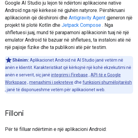
Google AI Studio ju lejon të ndërtoni aplikacione native
Android nga një kërkesë në gjuhën natyrore. Përshkruani
aplikacionin që dëshironi dhe
Antigravity Agent
gjeneron një
projekt të plotë Kotlin dhe
Jetpack Compose
. Nga
shfletuesi juaj, mund të parapamoni aplikacionin tuaj në një
emulator Android të bazuar në shfletues, ta instaloni atë në
një pajisje fizike dhe ta publikoni atë për testim.
Shënim:
Aplikacionet Android në AI Studio janë vetëm në
anën e klientit. Karakteristikat që kërkojnë një kohë ekzekutimi në
anën e serverit, siç janë
integrimi i Firebase
,
API-të e Google
Workspace
,
menaxhimi i sekreteve
dhe
funksioni shumëlojtarësh
, janë të disponueshme vetëm për aplikacionet web.
Filloni
Për të filluar ndërtimin e një aplikacioni Android: