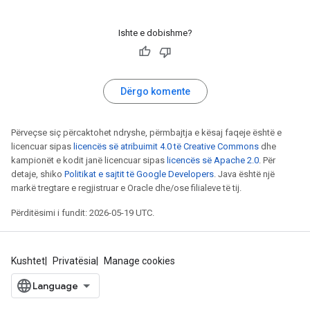
Ishte e dobishme?
Dërgo komente
Përveçse siç përcaktohet ndryshe, përmbajtja e kësaj faqeje është e
licencuar sipas
licencës së atribuimit 4.0 të Creative Commons
dhe
kampionët e kodit janë licencuar sipas
licencës së Apache 2.0
. Për
detaje, shiko
Politikat e sajtit të Google Developers
. Java është një
markë tregtare e regjistruar e Oracle dhe/ose filialeve të tij.
Përditësimi i fundit: 2026-05-19 UTC.
Kushtet
Privatësia
Manage cookies