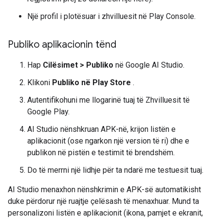
Një profil i plotësuar i zhvilluesit në Play Console.
Publiko aplikacionin tënd
Hap
Cilësimet > Publiko
në Google AI Studio.
Klikoni
Publiko në Play Store
.
Autentifikohuni me llogarinë tuaj të Zhvilluesit të
Google Play.
AI Studio nënshkruan APK-në, krijon listën e
aplikacionit (ose ngarkon një version të ri) dhe e
publikon në pistën e testimit të brendshëm.
Do të merrni një lidhje për ta ndarë me testuesit tuaj.
AI Studio menaxhon nënshkrimin e APK-së automatikisht
duke përdorur një ruajtje çelësash të menaxhuar. Mund ta
personalizoni listën e aplikacionit (ikona, pamjet e ekranit,