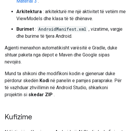
Material 3
.
Arkitektura
: arkitekturë me një aktivitet të vetëm me
ViewModels dhe klasa të të dhënave.
Burimet
:
AndroidManifest.xml
, vizatime, vargje
dhe burime të tjera Android.
Agjenti menaxhon automatikisht varësitë e Gradle, duke
shtuar paketa nga depot e Maven dhe Google sipas
nevojës.
Mund ta shikoni dhe modifikoni kodin e gjeneruar duke
përdorur skedën
Kodi
në panelin e pamjes paraprake. Për
të vazhduar zhvillimin në Android Studio, shkarkoni
projektin si
skedar ZIP
.
Kufizime