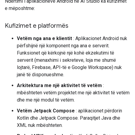
Ndërtimi i aplikacioneve Android në AI Studio ka kufizimet
e mëposhtme:
Kufizimet e platformës
Vetëm nga ana e klientit
: Aplikacionet Android nuk
përfshijnë një komponent nga ana e serverit.
Funksionet që kërkojnë një kohë ekzekutimi të
serverit (menaxhimi i sekreteve, loja me shumë
lojtarë, Firebase, API-të e Google Workspace) nuk
janë të disponueshme.
Arkitektura me një aktivitet të vetëm
:
mbështeten vetëm projektet me një aktivitet të vetëm
dhe me një modul të vetëm.
Vetëm Jetpack Compose
: aplikacionet përdorin
Kotlin dhe Jetpack Compose. Paraqitjet Java dhe
XML nuk mbështeten.