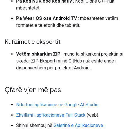
Pa kod NDK ose kod nativ
: Kodi C dhe C++ nuk
mbështetet.
Pa Wear OS ose Android TV
: mbështeten vetëm
formatet e telefonit dhe tabletit.
Kufizimet e eksportit
Vetëm shkarkim ZIP
: mund ta shkarkoni projektin si
skedar ZIP. Eksportimi në GitHub nuk është ende i
disponueshëm për projektet Android.
Çfarë vjen më pas
Ndërtoni aplikacione në Google AI Studio
Zhvillimi i aplikacioneve Full-Stack
(web)
Shihni shembuj në
Galerinë e Aplikacioneve
.