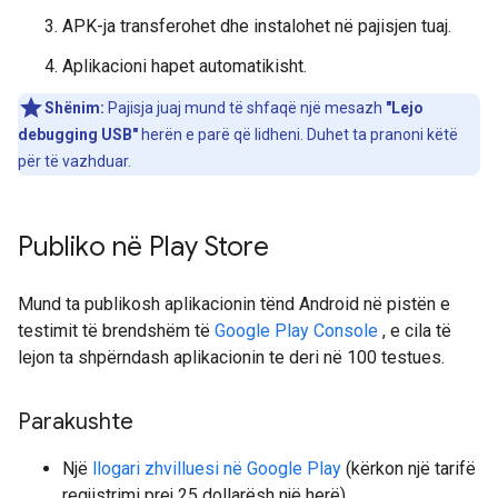
APK-ja transferohet dhe instalohet në pajisjen tuaj.
Aplikacioni hapet automatikisht.
Shënim:
Pajisja juaj mund të shfaqë një mesazh
"Lejo
debugging USB"
herën e parë që lidheni. Duhet ta pranoni këtë
për të vazhduar.
Publiko në Play Store
Mund ta publikosh aplikacionin tënd Android në pistën e
testimit të brendshëm të
Google Play Console
, e cila të
lejon ta shpërndash aplikacionin te deri në 100 testues.
Parakushte
Një
llogari zhvilluesi në Google Play
(kërkon një tarifë
regjistrimi prej 25 dollarësh një herë).