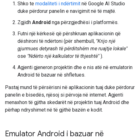
Shko te
modaliteti i ndërtimit
në Google AI Studio
duke përdorur panelin e navigimit në të majtë.
Zgjidh
Android
nga përzgjedhësi i platformës.
Futni një kërkesë që përshkruan aplikacionin që
dëshironi të ndërtoni (për shembull,
"Krijo një
gjurmues detyrash të përditshëm me ruajtje lokale"
ose
"Ndërto një kalkulator të thjeshtë"
).
Agjenti gjeneron projektin dhe e nis atë në emulatorin
Android të bazuar në shfletues.
Pastaj mund të përsërisni në aplikacionin tuaj duke përdorur
panelin e bisedës, njësoj si përvoja në internet. Agjenti
menaxhon të gjitha skedarët në projektin tuaj Android dhe
përhap ndryshimet në të gjithë bazën e kodit.
Emulator Android i bazuar në