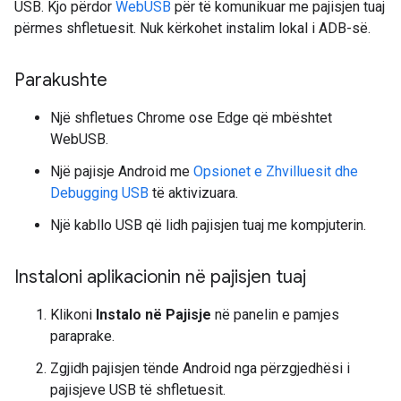
USB. Kjo përdor
WebUSB
për të komunikuar me pajisjen tuaj
përmes shfletuesit. Nuk kërkohet instalim lokal i ADB-së.
Parakushte
Një shfletues Chrome ose Edge që mbështet
WebUSB.
Një pajisje Android me
Opsionet e Zhvilluesit dhe
Debugging USB
të aktivizuara.
Një kabllo USB që lidh pajisjen tuaj me kompjuterin.
Instaloni aplikacionin në pajisjen tuaj
Klikoni
Instalo në Pajisje
në panelin e pamjes
paraprake.
Zgjidh pajisjen tënde Android nga përzgjedhësi i
pajisjeve USB të shfletuesit.