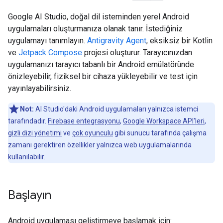
Google AI Studio, doğal dil isteminden yerel Android
uygulamaları oluşturmanıza olanak tanır. İstediğiniz
uygulamayı tanımlayın.
Antigravity Agent
, eksiksiz bir Kotlin
ve
Jetpack Compose
projesi oluşturur. Tarayıcınızdan
uygulamanızı tarayıcı tabanlı bir Android emülatöründe
önizleyebilir, fiziksel bir cihaza yükleyebilir ve test için
yayınlayabilirsiniz.
Not:
AI Studio'daki Android uygulamaları yalnızca istemci
tarafındadır.
Firebase entegrasyonu
,
Google Workspace API'leri
,
gizli dizi yönetimi
ve
çok oyunculu
gibi sunucu tarafında çalışma
zamanı gerektiren özellikler yalnızca web uygulamalarında
kullanılabilir.
Başlayın
Android uygulaması geliştirmeye başlamak için: