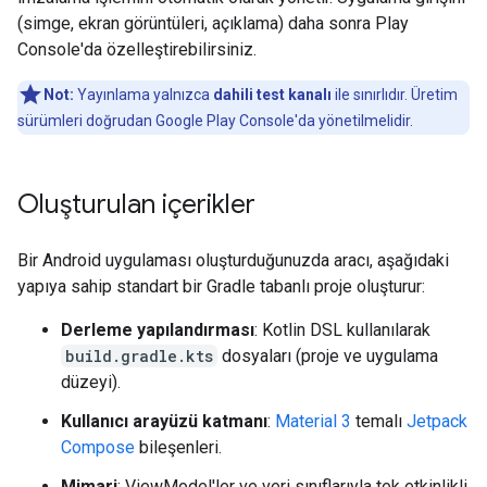
(simge, ekran görüntüleri, açıklama) daha sonra Play
Console'da özelleştirebilirsiniz.
Not:
Yayınlama yalnızca
dahili test kanalı
ile sınırlıdır. Üretim
sürümleri doğrudan Google Play Console'da yönetilmelidir.
Oluşturulan içerikler
Bir Android uygulaması oluşturduğunuzda aracı, aşağıdaki
yapıya sahip standart bir Gradle tabanlı proje oluşturur:
Derleme yapılandırması
: Kotlin DSL kullanılarak
build.gradle.kts
dosyaları (proje ve uygulama
düzeyi).
Kullanıcı arayüzü katmanı
:
Material 3
temalı
Jetpack
Compose
bileşenleri.
Mimari
: ViewModel'ler ve veri sınıflarıyla tek etkinlikli