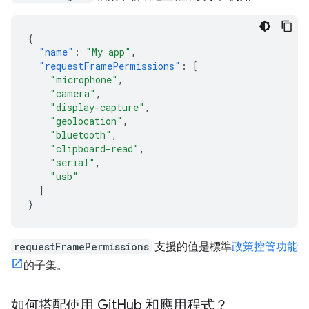
{
"name"
:
"My app"
,
"requestFramePermissions"
:
[
"microphone"
,
"camera"
,
"display-capture"
,
"geolocation"
,
"bluetooth"
,
"clipboard-read"
,
"serial"
,
"usb"
]
}
requestFramePermissions
支援的值是標準
政策控管功能
的子集。
如何搭配使用 Git
Hub 和應用程式？