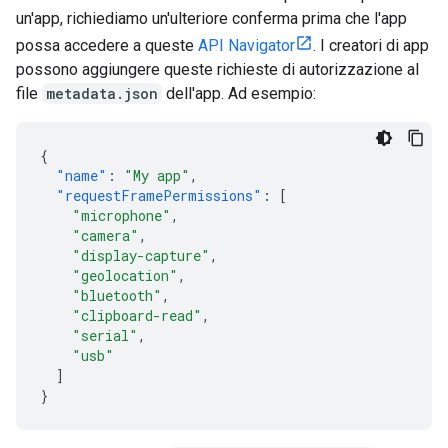
un'app, richiediamo un'ulteriore conferma prima che l'app
possa accedere a queste
API Navigator
. I creatori di app
possono aggiungere queste richieste di autorizzazione al
file
metadata.json
dell'app. Ad esempio:
{
"name"
:
"My app"
,
"requestFramePermissions"
:
[
"microphone"
,
"camera"
,
"display-capture"
,
"geolocation"
,
"bluetooth"
,
"clipboard-read"
,
"serial"
,
"usb"
]
}