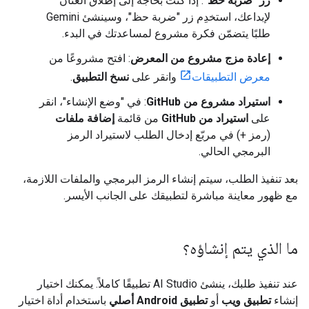
زر "ضربة حظ"
: إذا كنت بحاجة إلى إطلاق العنان
لإبداعك، استخدِم زر "ضربة حظ"، وسينشئ Gemini
طلبًا يتضمّن فكرة مشروع لمساعدتك في البدء.
إعادة مزج مشروع من المعرض
: افتح مشروعًا من
معرض التطبيقات
وانقر على
نسخ التطبيق
.
استيراد مشروع من GitHub
: في "وضع الإنشاء"، انقر
على
استيراد من GitHub
من قائمة
إضافة ملفات
(رمز +) في مربّع إدخال الطلب لاستيراد الرمز
البرمجي الحالي.
بعد تنفيذ الطلب، سيتم إنشاء الرمز البرمجي والملفات اللازمة،
مع ظهور معاينة مباشرة لتطبيقك على الجانب الأيسر.
ما الذي يتم إنشاؤه؟
عند تنفيذ طلبك، ينشئ AI Studio تطبيقًا كاملاً. يمكنك اختيار
إنشاء
تطبيق ويب
أو
تطبيق Android أصلي
باستخدام أداة اختيار