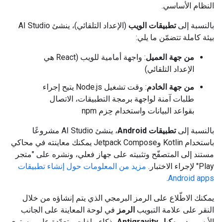
النظام الأساسي.
بالنسبة إلى
تطبيقات الويب
(الإعداد التلقائي)، ينشئ AI Studio
بيئة كاملة تتضمّن ما يلي:
من جهة العميل
: واجهة أمامية للويب (React هي
الإعداد التلقائي)
من جهة الخادم
: وقت تشغيل Node.js يتيح إجراء
طلبات آمنة لواجهة برمجة التطبيقات، الاتصال
بقواعد البيانات واستخدام حِزم npm
بالنسبة إلى
تطبيقات Android
، ينشئ AI Studio مشروعًا
باستخدام Kotlin وJetpack Compose يمكنك معاينته في محاكي
مستند إلى المتصفّح وتثبيته على جهاز فعلي، ونشره على "متجر
Play" لإجراء الاختبار.
مزيد من المعلومات حول إنشاء تطبيقات
.
Android apps
يمكنك الاطّلاع على الرمز البرمجي الذي يتم إنشاؤه من خلال
النقر على علامة التبويب
الرمز
في لوحة المعاينة على الجانب
الأيسر. يدير
وكيل Antigravity
بذكاء ملفات متعدّدة على مستوى