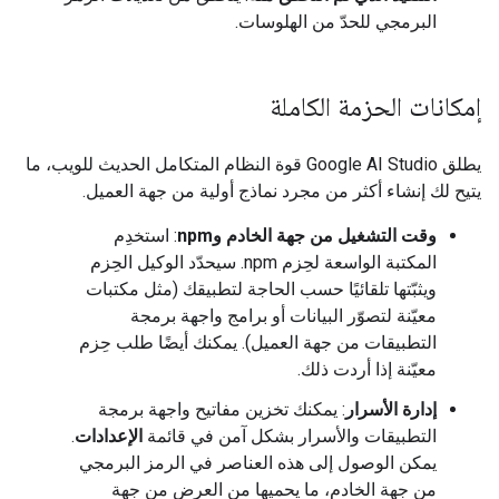
البرمجي للحدّ من الهلوسات.
إمكانات الحزمة الكاملة
يطلق Google AI Studio قوة النظام المتكامل الحديث للويب، ما
يتيح لك إنشاء أكثر من مجرد نماذج أولية من جهة العميل.
وقت التشغيل من جهة الخادم وnpm
: استخدِم
المكتبة الواسعة لحِزم npm. سيحدّد الوكيل الحِزم
ويثبّتها تلقائيًا حسب الحاجة لتطبيقك (مثل مكتبات
معيّنة لتصوّر البيانات أو برامج واجهة برمجة
التطبيقات من جهة العميل). يمكنك أيضًا طلب حِزم
معيّنة إذا أردت ذلك.
إدارة الأسرار
: يمكنك تخزين مفاتيح واجهة برمجة
التطبيقات والأسرار بشكل آمن في قائمة
الإعدادات
.
يمكن الوصول إلى هذه العناصر في الرمز البرمجي
من جهة الخادم، ما يحميها من العرض من جهة