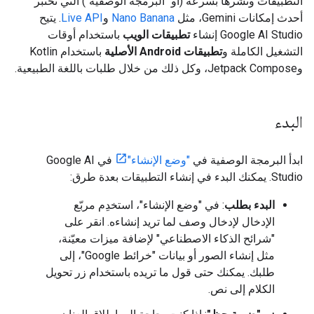
التطبيقات ونشرها بسرعة (أو "البرمجة الوصفية") التي تختبر
أحدث إمكانات Gemini، مثل
Nano Banana
و
Live API
. يتيح
Google AI Studio إنشاء
تطبيقات الويب
باستخدام أوقات
التشغيل الكاملة و
تطبيقات Android الأصلية
باستخدام Kotlin
وJetpack Compose، وكل ذلك من خلال طلبات باللغة الطبيعية.
البدء
ابدأ البرمجة الوصفية في
"وضع الإنشاء"
في Google AI
Studio. يمكنك البدء في إنشاء التطبيقات بعدة طرق:
البدء بطلب
: في "وضع الإنشاء"، استخدِم مربّع
الإدخال لإدخال وصف لما تريد إنشاءه. انقر على
"شرائح الذكاء الاصطناعي" لإضافة ميزات معيّنة،
مثل إنشاء الصور أو بيانات "خرائط Google"، إلى
طلبك. يمكنك حتى قول ما تريده باستخدام زر تحويل
الكلام إلى نص.