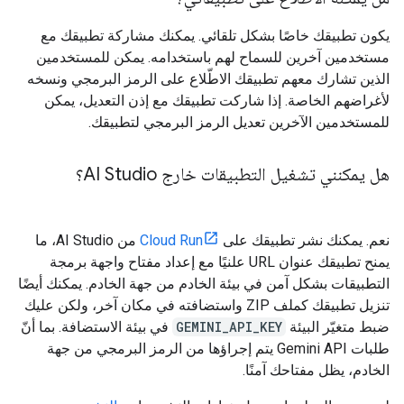
يكون تطبيقك خاصًا بشكل تلقائي. يمكنك مشاركة تطبيقك مع
مستخدمين آخرين للسماح لهم باستخدامه. يمكن للمستخدمين
الذين تشارك معهم تطبيقك الاطّلاع على الرمز البرمجي ونسخه
لأغراضهم الخاصة. إذا شاركت تطبيقك مع إذن التعديل، يمكن
للمستخدمين الآخرين تعديل الرمز البرمجي لتطبيقك.
هل يمكنني تشغيل التطبيقات خارج AI Studio؟
نعم. يمكنك نشر تطبيقك على
Cloud Run
من AI Studio، ما
يمنح تطبيقك عنوان URL علنيًا مع إعداد مفتاح واجهة برمجة
التطبيقات بشكل آمن في بيئة الخادم من جهة الخادم. يمكنك أيضًا
تنزيل تطبيقك كملف ZIP واستضافته في مكان آخر، ولكن عليك
ضبط متغيّر البيئة
GEMINI_API_KEY
في بيئة الاستضافة. بما أنّ
طلبات Gemini API يتم إجراؤها من الرمز البرمجي من جهة
الخادم، يظل مفتاحك آمنًا.