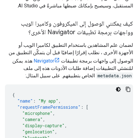
المستقبل، وسيصبح بإمكانك ضبطها مباشرةً في AI Studio.
كيف يمكنني الوصول إلى الميكروفون وكاميرا الويب
وواجهات برمجة تطبيقات Navigator الأخرى؟
لضمان علم المشاهدين باستخدام التطبيق لكاميرا الويب أو
الأجهزة الأخرى ، نطلب إقرارًا إضافيًا قبل أن يتمكّن التطبيق من
الوصول إلى واجهات برمجة تطبيقات
Navigator
هذه. يمكن
لمُنشئي التطبيقات إضافة طلبات الأذونات هذه إلى ملف
metadata.json
الخاص بتطبيقهم. على سبيل المثال:
{
"name"
:
"My app"
,
"requestFramePermissions"
:
[
"microphone"
,
"camera"
,
"display-capture"
,
"geolocation"
,
"bluetooth"
,