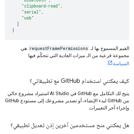
"clipboard-read"
,
"serial"
,
"usb"
]
}
القيم المسموح بها لـ
requestFramePermissions
هي
مجموعة فرعية من الـ ميزات العادية التي تتحكّم فيها
السياسة
.
كيف يمكنني استخدام Git
Hub مع تطبيقاتي؟
يتيح لك التكامل مع GitHub في AI Studio استيراد مشروع حالي
من GitHub لبدء الإنشاء، أو تصدير مشروعك إلى مستودع GitHub
وإجراء آخر التغييرات.
هل يمكنني منح مستخدمين آخرين إذن تعديل تطبيقي؟