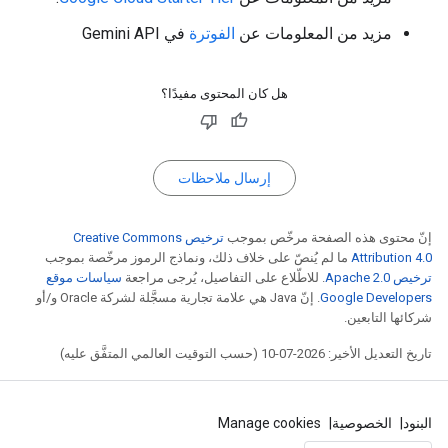
مزيد من المعلومات عن
الفوترة
في Gemini API
هل كان المحتوى مفيدًا؟
إرسال ملاحظات
إنّ محتوى هذه الصفحة مرخّص بموجب
ترخيص Creative Commons
Attribution 4.0‏
ما لم يُنصّ على خلاف ذلك، ونماذج الرموز مرخّصة بموجب
ترخيص Apache 2.0‏
. للاطّلاع على التفاصيل، يُرجى مراجعة
سياسات موقع
Google Developers‏
. إنّ Java هي علامة تجارية مسجَّلة لشركة Oracle و/أو
شركائها التابعين.
تاريخ التعديل الأخير: 2026-07-10 (حسب التوقيت العالمي المتفَّق عليه)
البنود
الخصوصية
Manage cookies