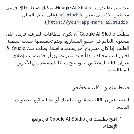
عند نشر تطبيق من Google AI Studio، يمكنك ضبط نطاق فرعي
مخصّص، لا يُنسى ضمن
ai.studio
(على سبيل المثال،
).
https://your-app-name.ai.studio
يتطلّب Google AI Studio أن تكون النطاقات الفرعية فريدة على
مستوى العالم في جميع المشاريع، ويتم تخصيصها حسب أسبقية
الطلب. إذا كان مشروع آخر يستخدم اسمًا، يطلب منك AI Studio
اختيار اسم مختلف. إذا ألغيت نشر تطبيق أو حذفْته، يتم إطلاق
عنوان URL المخصّص له ويصبح متاحًا للمستخدمين الآخرين
للمطالبة به.
ضبط عنوان URL مخصّص
لضبط عنوان URL مخصّص لتطبيقك أو تعديله، اتّبِع الخطوات
التالية:
افتح تطبيقك في Google AI Studio في
وضع
الإنشاء
.