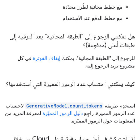
مع خطط مجانية لطُرز محدّدة
مع خطط الدفع عند الاستخدام
هل يمكنني الرجوع إلى "الطبقة المجانية" بعد الترقية إلى
طبقات أعلى (مدفوعة)؟
للرجوع إلى "الطبقة المجانية"، يمكنك
إيقاف الفوترة
في كل
مشروع تريد الرجوع إليه.
كيف يمكنني احتساب عدد الرموز المميزة التي أستخدمها؟
استخدِم طريقة
GenerativeModel.count_tokens
لاحتساب
عدد الرموز المميزة. راجِع
دليل الرموز المميّزة
لمعرفة المزيد من
المعلومات حول الرموز المميّزة.
إذا اشتركتُ في أول حساب فوترة على Cloud من خلال