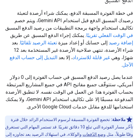
الدفع المسبق
في خطة الفوترة المسبقة الدفع، يمكنك شراء أرصدة لتعبئة
رصيدك المسبق الدفع قبل استخدام Gemini API، ويتم خصم
تكاليف استخدام واجهة برمجة التطبيقات من رصيد الدفع المسبق
في الوقت الفعلي تقريبًا
. يمكنك إجراء الدفع المسبق عن طريق
إضافة رصيد
إلى حسابك أو إعداد ميزة
تعبئة الرصيد تلقائيًا
. بعد
شراء الأرصدة، تنتهي صلاحية الأرصدة غير المستخدَمة بعد 12
شهرًا، وهي
غير قابلة للاسترداد
، إلا بعد
التبديل إلى حساب الدفع
الآجل
.
عندما يصل رصيد الدفع المسبق في حساب الفوترة إلى 0 دولار
أمريكي، ستتوقّف جميع مفاتيح API في جميع المشاريع المرتبطة
بحساب الفوترة هذا عن العمل في الوقت نفسه. لا تنطبق الأرصدة
المدفوعة مسبقًا إلا على تكاليف استخدام Gemini API، ولا يمكنك
استخدامها للدفع مقابل خدمات Google Cloud الأخرى.
ملاحظة:
تخضع الفوترة المسبقة لرسوم الاستخدام الزائد خلال فترة
تأخّر مسار الفوترة التي تبلغ 10 دقائق تقريبًا. قد تستمر المهام التي تستغرق
وقتًا طويلاً، مثل
وضع الدُفعات
والوكلاء، في استهلاك الرصيد بعد تجاوزه إلى