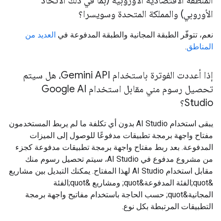
المنطقة الاقتصادية الأوروبية (بما في ذلك الاتحاد
الأوروبي) والمملكة المتحدة وسويسرا؟
نعم، تتوفّر الطبقة المجانية والطبقة المدفوعة في
العديد من
المناطق
.
إذا أعددت الفوترة باستخدام Gemini API، هل سيتم
تحصيل رسوم مني مقابل استخدام Google AI
Studio؟
يبقى استخدام AI Studio بدون أي تكلفة ما لم يربط المستخدمون
مفتاح واجهة برمجة تطبيقات مدفوعًا للوصول إلى الميزات
المدفوعة. بعد ربط مفتاح واجهة برمجة تطبيقات مدفوعة كجزء
من مشروع مدفوع في AI Studio، سيتم تحصيل رسوم منك
مقابل استخدام AI Studio لهذا المفتاح. يمكنك التبديل بين مشاريع
&quot;الفئة المدفوعة&quot; ومشاريع &quot;الفئة
المجانية&quot; حسب الحاجة باستخدام مفاتيح واجهة برمجة
التطبيقات المرتبطة بكل نوع.