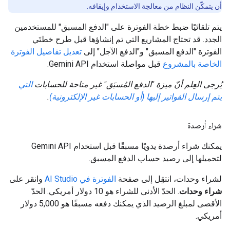
أن يتمكّن النظام من معالجة الاستخدام وإيقافه.
يتم تلقائيًا ضبط خطة الفوترة على "الدفع المسبق" للمستخدمين
الجدد. قد تحتاج المشاريع التي تم إنشاؤها قبل طرح خطتَي
الفوترة "الدفع المسبق" و"الدفع الآجل" إلى
تعديل تفاصيل الفوترة
الخاصة بالمشروع
قبل مواصلة استخدام Gemini API.
يُرجى العِلم أنّ ميزة "الدفع المُسبَق" غير متاحة للحسابات
التي
يتم إرسال الفواتير إليها (أو الحسابات غير الإلكترونية)
.
شراء أرصدة
يمكنك شراء أرصدة يدويًا مسبقًا قبل استخدام Gemini API
لتحميلها إلى رصيد حساب الدفع المسبق.
لشراء وحدات، انتقِل إلى صفحة
الفوترة في AI Studio
وانقر على
شراء وحدات
. الحدّ الأدنى للشراء هو 10 دولار أمريكي. الحدّ
الأقصى لمبلغ الرصيد الذي يمكنك دفعه مسبقًا هو 5,000 دولار
أمريكي.