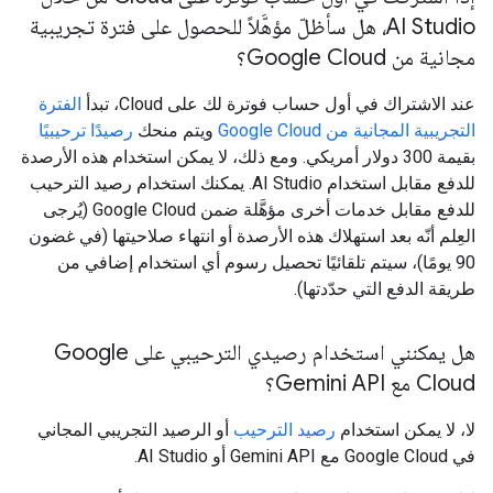
AI Studio، هل سأظلّ مؤهَّلاً للحصول على فترة تجريبية
مجانية من Google Cloud؟
عند الاشتراك في أول حساب فوترة لك على Cloud، تبدأ
الفترة
التجريبية المجانية من Google Cloud
ويتم منحك
رصيدًا ترحيبيًا
بقيمة 300 دولار أمريكي. ومع ذلك، لا يمكن استخدام هذه الأرصدة
للدفع مقابل استخدام AI Studio. يمكنك استخدام رصيد الترحيب
للدفع مقابل خدمات أخرى مؤهَّلة ضمن Google Cloud (يُرجى
العِلم أنّه بعد استهلاك هذه الأرصدة أو انتهاء صلاحيتها (في غضون
90 يومًا)، سيتم تلقائيًا تحصيل رسوم أي استخدام إضافي من
طريقة الدفع التي حدّدتها).
هل يمكنني استخدام رصيدي الترحيبي على Google
Cloud مع Gemini API؟
لا، لا يمكن استخدام
رصيد الترحيب
أو الرصيد التجريبي المجاني
في Google Cloud مع Gemini API أو AI Studio.