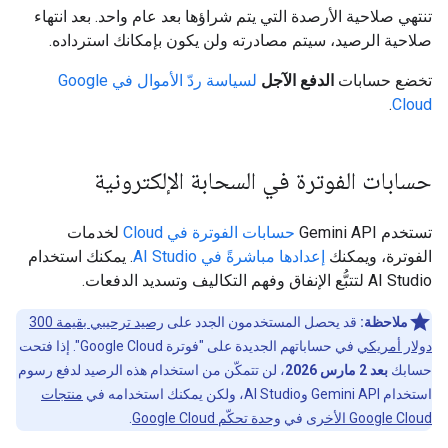
تنتهي صلاحية الأرصدة التي يتم شراؤها بعد عام واحد. بعد انتهاء
صلاحية الرصيد، سيتم مصادرته ولن يكون بإمكانك استرداده.
تخضع حسابات
الدفع الآجل
لسياسة ردّ الأموال في Google
.
Cloud
حسابات الفوترة في السحابة الإلكترونية
تستخدم Gemini API
حسابات الفوترة في Cloud
لخدمات
الفوترة، ويمكنك
إعدادها مباشرةً في AI Studio
. يمكنك استخدام
AI Studio لتتبُّع الإنفاق وفهم التكاليف وتسديد الدفعات.
ملاحظة:
قد يحصل المستخدمون الجدد على
رصيد ترحيبي بقيمة 300
دولار أمريكي
في حساباتهم الجديدة على "فوترة Google Cloud". إذا فتحت
حسابك
بعد 2 مارس 2026
، لن تتمكّن من استخدام هذه الرصيد لدفع رسوم
استخدام Gemini API وAI Studio، ولكن يمكنك استخدامه في
منتجات
Google Cloud الأخرى
في
وحدة تحكّم Google Cloud
.