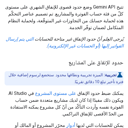
تتيح Gemini API وضع حدود قصوى للإنفاق الشهري على مستوى
كلّ من فئة حساب الفوترة والمشاريع. تم تصميم عناصر التحكّم
هذه لحماية حسابك من التجاوزات غير المتوقّعة، ولحماية النظام
المتكامل لضمان توفّر الخدمة.
يُرجى العِلم أنّ حدود الإنفاق غير متاحة للحسابات
التي يتم إرسال
الفواتير إليها (أو الحسابات غير الإلكترونية)
.
حدود الإنفاق على المشاريع
تجريبية:
الميزة تجريبية ونطاقها محدود. ستخضع لرسوم إضافية خلال
فترة تأخير تبلغ 10 دقائق تقريبًا.
يمكنك ضبط حدود الإنفاق
على مستوى المشروع
في AI Studio.
ويكون ذلك مفيدًا إذا كان لديك مشاريع متعددة ضمن حساب
الفوترة نفسه وأردت التأكّد من أنّ كل مشروع يمكنه الاستفادة
من الحدّ الأقصى للإنفاق التراكمي.
يمكن للحسابات التي لديها
أدوار
محرّر المشروع أو المالك أو