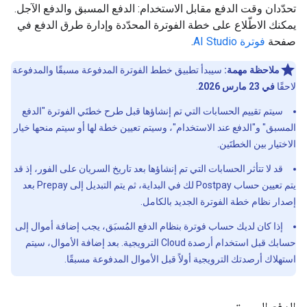
تحدّدان وقت الدفع مقابل الاستخدام: الدفع المسبق والدفع الآجل.
يمكنك الاطّلاع على خطة الفوترة المحدّدة وإدارة طرق الدفع في
صفحة
فوترة AI Studio
.
ملاحظة مهمة:
سيبدأ تطبيق خطط الفوترة المدفوعة مسبقًا والمدفوعة
لاحقًا
في 23 مارس 2026
.
سيتم تقييم الحسابات التي تم إنشاؤها قبل طرح خطتَي الفوترة "الدفع
المسبق" و"الدفع عند الاستخدام"، وسيتم تعيين خطة لها أو سيتم منحها خيار
الاختيار بين الخطتَين.
قد لا تتأثر الحسابات التي تم إنشاؤها بعد تاريخ السريان على الفور، إذ قد
يتم تعيين حساب Postpay لك في البداية، ثم يتم التبديل إلى Prepay بعد
إصدار نظام خطة الفوترة الجديد بالكامل.
إذا كان لديك حساب فوترة بنظام الدفع المُسبَق، يجب إضافة أموال إلى
حسابك قبل استخدام أرصدة Cloud الترويجية. بعد إضافة الأموال، سيتم
استهلاك أرصدتك الترويجية أولاً قبل الأموال المدفوعة مسبقًا.