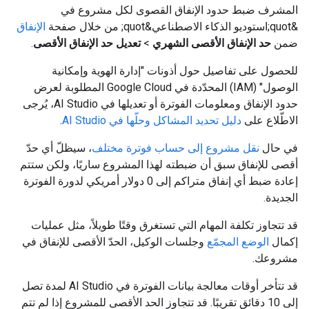
المشرف ضبط حدود الإنفاق القصوى لكل مشروع في
&quot;استوديو الذكاء الاصطناعي&quot; من خلال صفحة
الإنفاق
ضمن
حد الإنفاق الأقصى الشهري
>
تعديل حد الإنفاق الأقصى
.
للحصول على تفاصيل حول أذونات "إدارة الهوية وإمكانية
الوصول" (IAM) المحدّدة في Google Cloud المطلوبة لعرض
حدود الإنفاق ومعلومات الفوترة أو تعديلها في AI Studio، يُرجى
الاطّلاع على
دليل تحديد المشاكل وحلّها في AI Studio
.
في حال
نقل مشروع إلى حساب فوترة مختلف
، سيظلّ أي حدّ
أقصى للإنفاق سبق أن ضبطته لهذا المشروع ساريًا، ولكن ستتم
إعادة ضبط أي إنفاق متراكم إلى 0 دولار أمريكي لدورة الفوترة
الجديدة.
قد تتجاوز تكلفة المهام التي تستغرق وقتًا طويلاً، مثل عمليات
إكمال
الوضع المجمّع
وجلسات الوكيل، الحدّ الأقصى للإنفاق في
مشروعك.
قد تتأخر أوقات معالجة بيانات الفوترة في AI Studio لمدة تصل
إلى 10 دقائق تقريبًا. قد تتجاوز الحد الأقصى للمشروع إذا لم تتم