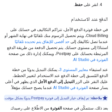
انقر على
حفظ
.
الدفع عند الاستخدام
في خطة فوترة الدفع الآجل، تتراكم التكاليف في حسابك على
Cloud Billing، ويتم تحصيل الرسوم منك تلقائيًا في نهاية الشهر أو
عندما تصل تكاليفك إلى
حد أقصى للإنفاق يتم تحديده تلقائيًا
استنادًا إلى مستوى حسابك. يتم تحصيل الدفعة من طريقة الدفع
المرتبطة بحسابك على Postpay، ويمكنك إدارة ذلك من صفحة
الفوترة في AI Studio
.
عند استيفاء
معايير المستوى 3
، يمكنك التبديل يدويًا من خطة
الدفع المُسبق إلى خطة الدفع عند الاستخدام. لتغيير الخطط،
عليك النقر على الزر
التبديل إلى الدفع الآجل
الذي يظهر في أعلى
يسار صفحة
الفوترة في AI Studio
عندما يصبح حسابك مؤهلاً.
ملاحظة:
تم إيقاف خيار التبديل إلى فوترة Postpay يدويًا بشكل مؤقت.
بعد ذلك، ستتمكّن في صفحة
الفوترة
من الاطّلاع على رصيدك