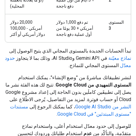
2
+ 3 أيام من أول عملية
(أو ما يعادله بالعملة
دفع ناجحة
المحلية)
المستوى
تم دفع 1,000 دولار
‫20,000 دولار
3
أمريكي + 30 يومًا من
أمريكي - 100,000
أول عملية دفع ناجحة
دولار أمريكي أو أكثر
تبدأ الحسابات الجديدة بالمستوى المجاني الذي يتيح الوصول إلى
نماذج معيّنة
في Gemini API وAI Studio، وذلك بما لا يتجاوز
حدود
معدّل
المستوى المجاني للنماذج.
لنشر تطبيقاتك مباشرةً من "وضع الإنشاء"، يمكنك استخدام
المستوى التمهيدي من Google Cloud
. تتيح لك هذه الفئة نشر ما
يصل إلى تطبيقَين كاملَين بدون الحاجة إلى إعداد مشروع Google
Cloud أو حساب فوترة. لمزيد من التفاصيل، يُرجى الاطّلاع على
النشر من Google AI Studio
، كما يمكنك الرجوع إلى
مستندات
"مستوى المبتدئين" في Google Cloud
.
للوصول إلى حدود معدّل استخدام أعلى، واستخدام نماذج
متقدّمة، والتأكّد من
عدم
استخدام طلباتك وردودك لتحسين