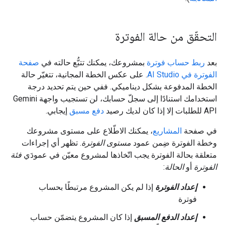
التحقّق من حالة الفوترة
بعد
ربط حساب فوترة
بمشروعك، يمكنك تتبُّع حالته في
صفحة
الفوترة في AI Studio
. على عكس الخطة المجانية، تتغيّر حالة
الخطة المدفوعة بشكل ديناميكي. ففي حين يتم تحديد درجة
استخدامك استنادًا إلى سجلّ حسابك، لن تستجيب واجهة Gemini
API للطلبات إلا إذا كان لديك رصيد
دفع مسبق
إيجابي.
في صفحة
المشاريع
، يمكنك الاطّلاع على مستوى مشروعك
وخطة الفوترة ضِمن عمود
مستوى الفوترة
. تظهر أي إجراءات
متعلقة بحالة الفوترة يجب اتّخاذها لمشروع معيّن في عمودَي
فئة
الفوترة
أو
الحالة
:
إعداد الفوترة
إذا لم يكن المشروع مرتبطًا بحساب
فوترة
إعداد الدفع المسبق
إذا كان المشروع يتضمّن حساب