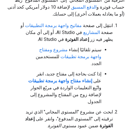
الترقية من "المستوى المجاني" إلى "المستوى المدفوع" ربط
حساب فوترة و
الدفع المسبق
لإضافة 10 دولار أمريكي كحد أدنى
(أو ما يعادله بعملات أخرى) إلى حسابك.
انتقِل إلى صفحة
مفاتيح واجهة برمجة التطبيقات
أو
صفحة
المشاريع
في AI Studio، أو إلى أي مكان
يظهر فيه زر
إعداد الفوترة
في AI Studio.
سيتم تلقائيًا إنشاء
مشروع ومفتاح
واجهة برمجة تطبيقات
للمستخدمين
الجدد.
إذا كنت بحاجة إلى مفتاح جديد، انقر
على
إنشاء مفتاح واجهة برمجة تطبيقات
واتّبِع التعليمات الواردة في مربّع الحوار
لإضافة زوج من المفتاح والمشروع إلى
الجدول.
ابحث عن مشروع "المستوى المجاني" الذي تريد
ترقيته إلى "المستوى المدفوع"، وانقر على
إعداد
الفوترة
ضمن عمود
مستوى الفوترة
.