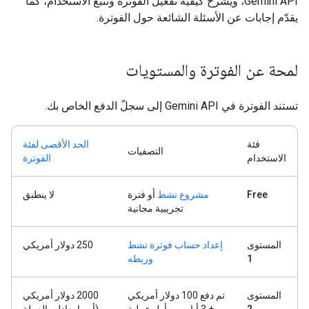
Gemini API، ويشرح كيفية تفعيل الفوترة وتتبُّع الاستخدام، كما
يقدّم إجابات عن الأسئلة الشائعة حول الفوترة.
لمحة عن الفوترة والمستويات
تستند الفوترة في Gemini API إلى سجلّ الدفع الخاص بك.
فئة
الحد الأقصى لفئة
التصفيات
الاستخدام
الفوترة
Free
مشروع نشط
أو فترة
لا ينطبق
تجريبية مجانية
المستوى
إعداد حساب فوترة نشط
‫250 دولار أمريكي
1
وربطه
المستوى
تم دفع 100 دولار أمريكي
2000 دولار أمريكي