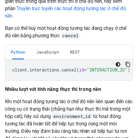
gian thực trong quá trình thực thi ở chế độ nền, hãy xem
phần
Truyền trực tuyến các hoạt động tương tác ở chế độ
nền
.
Bạn có thể huỷ một hoạt động tương tác đang chạy ở chế
độ nền bằng phương thức
cancel
.
Python
JavaScript
REST
client
.
interactions
.
cancel
(
id
=
"INTERACTION_ID"
)
Nhiều lượt với tính năng thực thi trong nền
Khi một hoạt động tương tác ở chế độ nền liên quan đến các
công cụ có trạng thái (chẳng hạn như thực thi mã trong một
hộp cát), hãy sử dụng
environment_id
từ hoạt động
tương tác đã hoàn tất để tiếp tục trong cùng một môi
trường. Điều này đảm bảo rằng tác nhân sẽ tiếp tục từ nơi