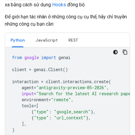
xa bằng cách sử dụng
Hooks
đồng bộ.
Để giới hạn tác nhân ở những công cụ cụ thể, hãy chỉ truyền
những công cụ bạn cần:
Python
JavaScript
REST
from
google
import
genai
client
=
genai
.
Client
()
interaction
=
client
.
interactions
.
create
(
agent
=
"antigravity-preview-05-2026"
,
input
=
"Search for the latest AI research paper
environment
=
"remote"
,
tools
=
[
{
"type"
:
"google_search"
},
{
"type"
:
"url_context"
},
],
)