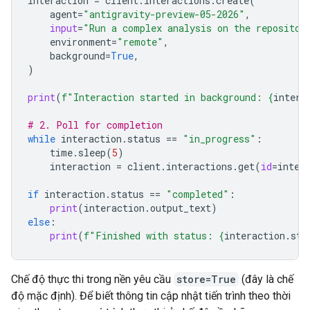
interaction
=
client
.
interactions
.
create
(
agent
=
"antigravity-preview-05-2026"
,
input
=
"Run a complex analysis on the repositor
environment
=
"remote"
,
background
=
True
,
)
print
(
f
"Interaction started in background: 
{
intera
# 2. Poll for completion
while
interaction
.
status
==
"in_progress"
:
time
.
sleep
(
5
)
interaction
=
client
.
interactions
.
get
(
id
=
inter
if
interaction
.
status
==
"completed"
:
print
(
interaction
.
output_text
)
else
:
print
(
f
"Finished with status: 
{
interaction
.
sta
Chế độ thực thi trong nền yêu cầu
store=True
(đây là chế
độ mặc định). Để biết thông tin cập nhật tiến trình theo thời