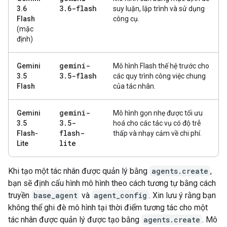
3
.
6-flash
3.6
suy luận, lập trình và sử dụng
Flash
công cụ.
(mặc
định)
gemini-
Gemini
Mô hình Flash thế hệ trước cho
3
.
5-flash
3.5
các quy trình công việc chung
Flash
của tác nhân.
gemini-
Gemini
Mô hình gọn nhẹ được tối ưu
3
.
5-
3.5
hoá cho các tác vụ có độ trễ
flash-
Flash-
thấp và nhạy cảm về chi phí.
lite
Lite
Khi tạo một tác nhân được quản lý bằng
agents.create
,
bạn sẽ định cấu hình mô hình theo cách tương tự bằng cách
truyền
base_agent
và
agent_config
. Xin lưu ý rằng bạn
không thể ghi đè mô hình tại thời điểm tương tác cho một
tác nhân được quản lý được tạo bằng
agents.create
. Mô