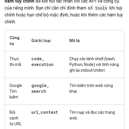
hàm tuỳ chỉnh
để kết nối tác nhân với các API và công cụ
của riêng mình. Bạn chỉ cần chỉ định tham số
tools
khi tuỳ
chỉnh hoặc hạn chế bộ mặc định, hoặc khi thêm các hàm tuỳ
chỉnh.
Công
Giá trị loại
Mô tả
cụ
code
_
Thực
Chạy các lệnh shell (bash,
execution
thi mã
Python, Node) với tính năng
ghi lại stdout/stderr.
google
_
Google
Tìm kiếm trên web công
search
Tìm
khai.
kiếm
url
_
context
Bối
Tìm nạp và đọc các trang
cảnh
web.
từ URL