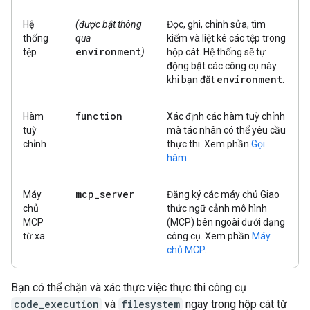
Hệ
(được bật thông
Đọc, ghi, chỉnh sửa, tìm
thống
qua
kiếm và liệt kê các tệp trong
environment
tệp
)
hộp cát. Hệ thống sẽ tự
động bật các công cụ này
environment
khi bạn đặt
.
function
Hàm
Xác định các hàm tuỳ chỉnh
tuỳ
mà tác nhân có thể yêu cầu
chỉnh
thực thi. Xem phần
Gọi
hàm
.
mcp
_
server
Máy
Đăng ký các máy chủ Giao
chủ
thức ngữ cảnh mô hình
MCP
(MCP) bên ngoài dưới dạng
từ xa
công cụ. Xem phần
Máy
chủ MCP
.
Bạn có thể chặn và xác thực việc thực thi công cụ
code_execution
và
filesystem
ngay trong hộp cát từ