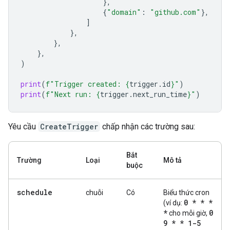
},
{
"domain"
:
"github.com"
},
]
},
},
},
)
print
(
f
"Trigger created: 
{
trigger
.
id
}
"
)
print
(
f
"Next run: 
{
trigger
.
next_run_time
}
"
)
Yêu cầu
CreateTrigger
chấp nhận các trường sau:
Bắt
Trường
Loại
Mô tả
buộc
schedule
chuỗi
Có
Biểu thức cron
0 * * *
(ví dụ:
*
0
cho mỗi giờ,
9 * * 1-5