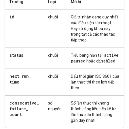
Trường
Loại
Mô tả
id
chuỗi
Giá trị nhận dạng duy nhất
của điều kiện kích hoạt.
Hãy sử dụng khoá này
trong tất cả các thao tác
tiếp theo.
status
active
chuỗi
Tiểu bang hiện tại:
,
paused
disabled
hoặc
.
next
_
run
_
chuỗi
Dấu thời gian ISO 8601 của
time
lần thực thi theo lịch tiếp
theo.
consecutive
_
số
Số lần thực thi không
failure
_
nguyên
thành công liên tiếp kể từ
count
lần thực thi thành công
gần đây nhất.