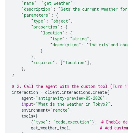
"name"
:
"get_weather"
,
"description"
:
"Gets the current weather for a
"parameters"
:
{
"type"
:
"object"
,
"properties"
:
{
"location"
:
{
"type"
:
"string"
,
"description"
:
"The city and count
}
},
"required"
:
[
"location"
],
},
}
# 2. Call the agent with the custom tool (Turn 1)
interaction
=
client
.
interactions
.
create
(
agent
=
"antigravity-preview-05-2026"
,
input
=
"What is the weather in Tokyo?"
,
environment
=
"remote"
,
tools
=
[
{
"type"
:
"code_execution"
},
# Enable defa
get_weather_tool
,
# Add custom 