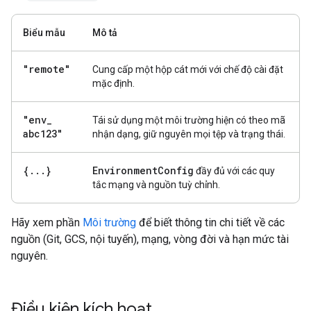
Biểu mẫu
Mô tả
"remote"
Cung cấp một hộp cát mới với chế độ cài đặt
mặc định.
"env
_
Tái sử dụng một môi trường hiện có theo mã
abc123"
nhận dạng, giữ nguyên mọi tệp và trạng thái.
{
.
.
.
}
Environment
Config
đầy đủ với các quy
tắc mạng và nguồn tuỳ chỉnh.
Hãy xem phần
Môi trường
để biết thông tin chi tiết về các
nguồn (Git, GCS, nội tuyến), mạng, vòng đời và hạn mức tài
nguyên.
Điều kiện kích hoạt