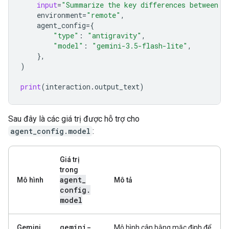
input
=
"Summarize the key differences between f
environment
=
"remote"
,
agent_config
=
{
"type"
:
"antigravity"
,
"model"
:
"gemini-3.5-flash-lite"
,
},
)
print
(
interaction
.
output_text
)
Sau đây là các giá trị được hỗ trợ cho
agent_config.model
:
Giá trị
trong
agent
_
Mô hình
Mô tả
config
.
model
gemini-
Gemini
Mô hình cân bằng mặc định để