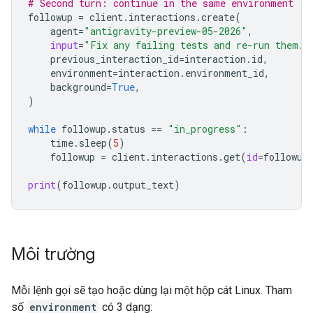
# Second turn: continue in the same environment
followup
=
client
.
interactions
.
create
(
agent
=
"antigravity-preview-05-2026"
,
input
=
"Fix any failing tests and re-run them."
previous_interaction_id
=
interaction
.
id
,
environment
=
interaction
.
environment_id
,
background
=
True
,
)
while
followup
.
status
==
"in_progress"
:
time
.
sleep
(
5
)
followup
=
client
.
interactions
.
get
(
id
=
followup
print
(
followup
.
output_text
)
Môi trường
Mỗi lệnh gọi sẽ tạo hoặc dùng lại một hộp cát Linux. Tham
số
environment
có 3 dạng: