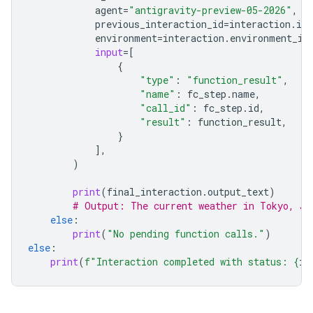
agent
=
"antigravity-preview-05-2026"
,
previous_interaction_id
=
interaction
.
id
,
environment
=
interaction
.
environment_id
input
=
[
{
"type"
:
"function_result"
,
"name"
:
fc_step
.
name
,
"call_id"
:
fc_step
.
id
,
"result"
:
function_result
,
}
],
)
print
(
final_interaction
.
output_text
)
# Output: The current weather in Tokyo, Ja
else
:
print
(
"No pending function calls."
)
else
:
print
(
f
"Interaction completed with status: 
{
in