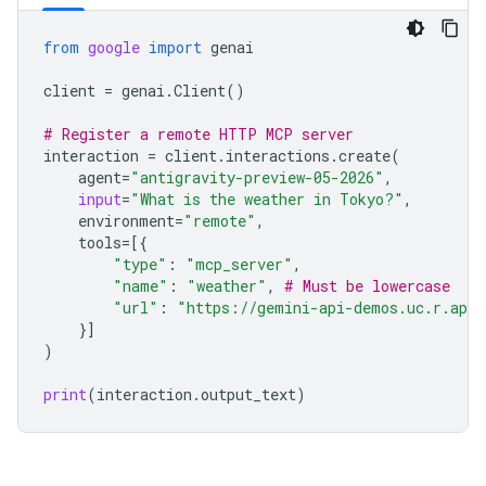
from
google
import
genai
client
=
genai
.
Client
()
# Register a remote HTTP MCP server
interaction
=
client
.
interactions
.
create
(
agent
=
"antigravity-preview-05-2026"
,
input
=
"What is the weather in Tokyo?"
,
environment
=
"remote"
,
tools
=
[{
"type"
:
"mcp_server"
,
"name"
:
"weather"
,
# Must be lowercase
"url"
:
"https://gemini-api-demos.uc.r.app
}]
)
print
(
interaction
.
output_text
)