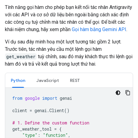
Tính năng gọi hàm cho phép bạn kết nối tác nhân Antigravity
với các API và cơ sở dữ liệu bên ngoài bằng cách xác định
các công cụ tuỳ chỉnh mà tác nhân có thể gọi. Để biết các
khái niệm chung, hãy xem phần
Gọi hàm bằng Gemini API
.
Ví dụ sau đây minh hoạ một lượt tương tác gồm 2 lượt.
Trước tiên, tác nhân yêu cầu một lệnh gọi hàm
get_weather
tuỳ chỉnh, sau đó máy khách thực thi lệnh gọi
hàm đó và trả về kết quả trong lượt thứ hai.
Python
JavaScript
REST
from
google
import
genai
client
=
genai
.
Client
()
# 1. Define the custom function
get_weather_tool
=
{
"type"
:
"function"
,