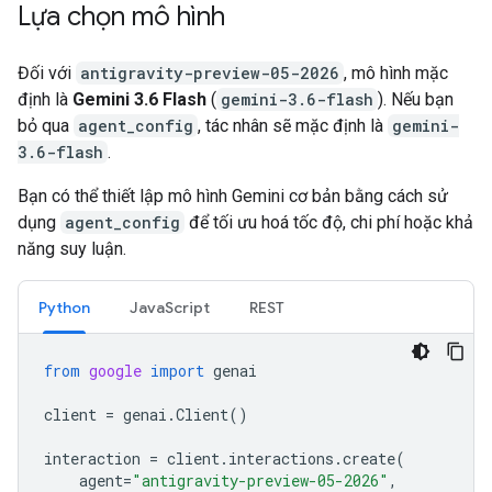
Lựa chọn mô hình
Đối với
antigravity-preview-05-2026
, mô hình mặc
định là
Gemini 3.6 Flash
(
gemini-3.6-flash
). Nếu bạn
bỏ qua
agent_config
, tác nhân sẽ mặc định là
gemini-
3.6-flash
.
Bạn có thể thiết lập mô hình Gemini cơ bản bằng cách sử
dụng
agent_config
để tối ưu hoá tốc độ, chi phí hoặc khả
năng suy luận.
Python
JavaScript
REST
from
google
import
genai
client
=
genai
.
Client
()
interaction
=
client
.
interactions
.
create
(
agent
=
"antigravity-preview-05-2026"
,