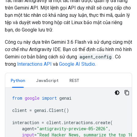
Tác nhân Antigravity là một tác nhân được quản lý đa năng
trên Gemini API. Một lệnh gọi API duy nhất sẽ cung cấp cho
bạn một tác nhân có khả năng suy luận, thực thi mã, quản lý
tệp và duyệt web trong hộp cát Linux bảo mật của riêng
bạn, do Google lưu trữ.
Công cụ này dựa trên Gemini 3.6 Flash và sử dụng cùng một
cơ chế như Antigravity IDE. Bạn có thể định cấu hình mô hình
Gemini cơ bản bằng cách sử dụng
agent_config
. Có
trong
Interactions API
và
Google AI Studio
.
Python
JavaScript
REST
from
google
import
genai
client
=
genai
.
Client
()
interaction
=
client
.
interactions
.
create
(
agent
=
"antigravity-preview-05-2026"
,
input
=
"Read Hacker News, summarize the top 10 