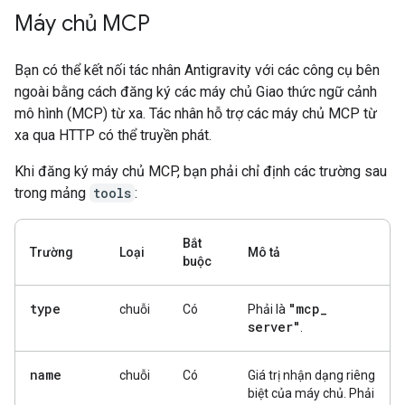
Máy chủ MCP
Bạn có thể kết nối tác nhân Antigravity với các công cụ bên
ngoài bằng cách đăng ký các máy chủ Giao thức ngữ cảnh
mô hình (MCP) từ xa. Tác nhân hỗ trợ các máy chủ MCP từ
xa qua HTTP có thể truyền phát.
Khi đăng ký máy chủ MCP, bạn phải chỉ định các trường sau
trong mảng
tools
:
Bắt
Trường
Loại
Mô tả
buộc
type
"mcp
_
chuỗi
Có
Phải là
server"
.
name
chuỗi
Có
Giá trị nhận dạng riêng
biệt của máy chủ. Phải