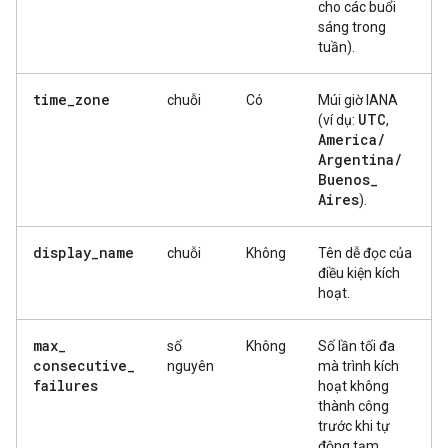
cho các buổi
sáng trong
tuần).
time
_
zone
chuỗi
Có
Múi giờ IANA
UTC
(ví dụ:
,
America
/
Argentina
/
Buenos
_
Aires
).
display
_
name
chuỗi
Không
Tên dễ đọc của
điều kiện kích
hoạt.
max
_
số
Không
Số lần tối đa
consecutive
_
nguyên
mà trình kích
failures
hoạt không
thành công
trước khi tự
động tạm