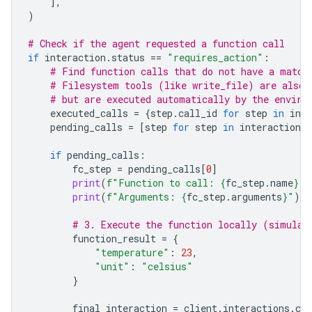
],
)
# Check if the agent requested a function call
if
interaction
.
status
==
"requires_action"
:
# Find function calls that do not have a match
# Filesystem tools (like write_file) are also 
# but are executed automatically by the enviro
executed_calls
=
{
step
.
call_id
for
step
in
inte
pending_calls
=
[
step
for
step
in
interaction
.
s
if
pending_calls
:
fc_step
=
pending_calls
[
0
]
print
(
f
"Function to call: 
{
fc_step
.
name
}
 (
print
(
f
"Arguments: 
{
fc_step
.
arguments
}
"
)
# 3. Execute the function locally (simulat
function_result
=
{
"temperature"
:
23
,
"unit"
:
"celsius"
}
final_interaction
=
client
.
interactions
.
cre