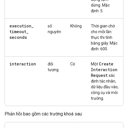
dừng. Mặc
định: 5.
execution
_
số
Không
Thời gian chờ
timeout
_
nguyên
cho mỗi lần
seconds
thực thi tính
bằng giây. Mặc
định: 600.
interaction
Create
đối
Có
Một
Interaction
tượng
Request
xác
định tác nhân,
dữ liệu đầu vào,
công cụ và môi
trường.
Phản hồi bao gồm các trường khoá sau: