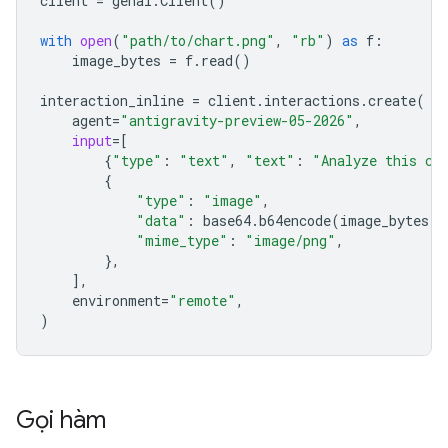
client
=
genai
.
Client
()
with
open
(
"path/to/chart.png"
,
"rb"
)
as
f
:
image_bytes
=
f
.
read
()
interaction_inline
=
client
.
interactions
.
create
(
agent
=
"antigravity-preview-05-2026"
,
input
=
[
{
"type"
:
"text"
,
"text"
:
"Analyze this ch
{
"type"
:
"image"
,
"data"
:
base64
.
b64encode
(
image_bytes
)
.
"mime_type"
:
"image/png"
,
},
],
environment
=
"remote"
,
)
Gọi hàm