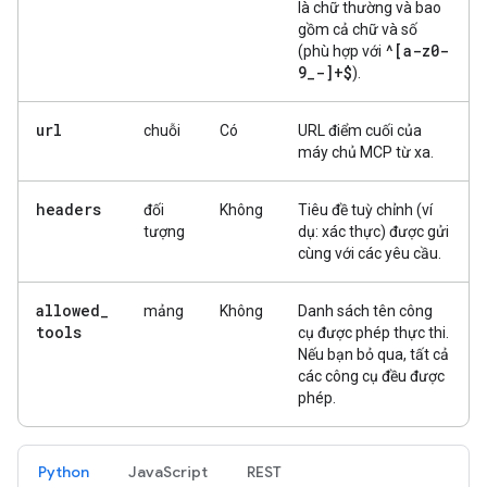
là chữ thường và bao
gồm cả chữ và số
^[a-z0-
(phù hợp với
9
_
-]+$
).
url
chuỗi
Có
URL điểm cuối của
máy chủ MCP từ xa.
headers
đối
Không
Tiêu đề tuỳ chỉnh (ví
tượng
dụ: xác thực) được gửi
cùng với các yêu cầu.
allowed
_
mảng
Không
Danh sách tên công
tools
cụ được phép thực thi.
Nếu bạn bỏ qua, tất cả
các công cụ đều được
phép.
Python
JavaScript
REST