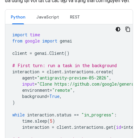
đã dừng lại với tất cả các tệp và trạng thái còn nguyên vẹn.
Python
JavaScript
REST
import
time
from
google
import
genai
client
=
genai
.
Client
()
# First turn: run a task in the background
interaction
=
client
.
interactions
.
create
(
agent
=
"antigravity-preview-05-2026"
,
input
=
"Clone https://github.com/google/generat
environment
=
"remote"
,
background
=
True
,
)
while
interaction
.
status
==
"in_progress"
:
time
.
sleep
(
5
)
interaction
=
client
.
interactions
.
get
(
id
=
inter