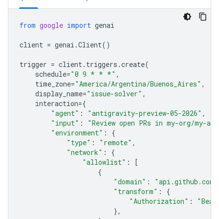
from
google
import
genai
client
=
genai
.
Client
()
trigger
=
client
.
triggers
.
create
(
schedule
=
"0 9 * * *"
,
time_zone
=
"America/Argentina/Buenos_Aires"
,
display_name
=
"issue-solver"
,
interaction
=
{
"agent"
:
"antigravity-preview-05-2026"
,
"input"
:
"Review open PRs in my-org/my-app
"environment"
:
{
"type"
:
"remote"
,
"network"
:
{
"allowlist"
:
[
{
"domain"
:
"api.github.com"
"transform"
:
{
"Authorization"
:
"Bear
},