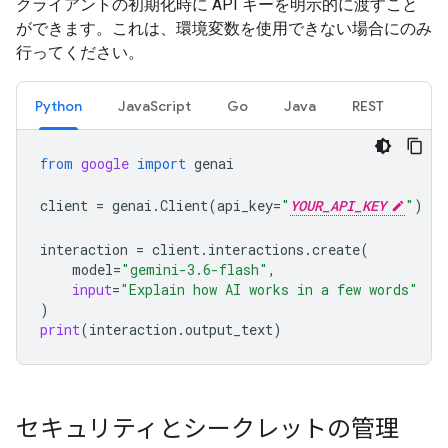
クライアントの初期化時に API キーを明示的に渡すこと
ができます。これは、環境変数を使用できない場合にのみ
行ってください。
Python
JavaScript
Go
Java
REST
from
google
import
genai
client
=
genai
.
Client
(
api_key
=
"
YOUR_API_KEY
"
)
interaction
=
client
.
interactions
.
create
(
model
=
"gemini-3.6-flash"
,
input
=
"Explain how AI works in a few words"
)
print
(
interaction
.
output_text
)
セキュリティとシークレットの管理