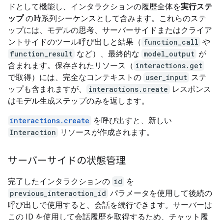
ドとして機能し、インタラクションの履歴全体を
実行ステ
ップ
の時系列シーケンスとして含みます。これらのステ
ップには、モデルの思考、サーバーサイドまたはクライア
ントサイドのツール呼び出しと結果（
function_call
や
function_result
など）、最終的な
model_output
が
含まれます。保存されたリソース（
interactions.get
で取得）には、完全なコンテキストの
user_input
ステ
ップも含まれますが、
interactions.create
レスポンス
はモデル生成ステップのみを返します。
interactions.create
を呼び出すと、新しい
Interaction
リソースが作成されます。
サーバーサイドの状態管理
完了したインタラクションの
id
を
previous_interaction_id
パラメータを使用して後続の
呼び出しで使用すると、会話を続行できます。サーバーは
この ID を使用して会話履歴を取得するため、チャット履