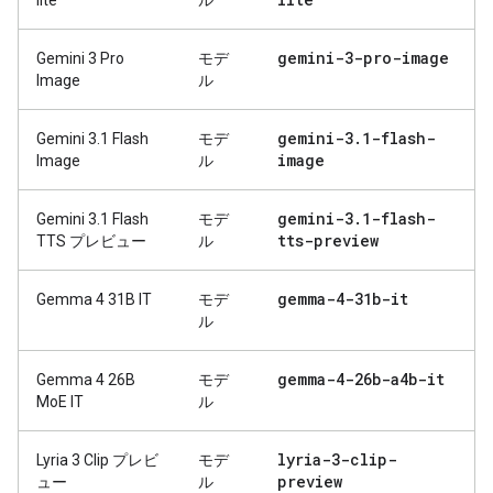
lite
ル
gemini-3-pro-image
Gemini 3 Pro
モデ
Image
ル
gemini-3
.
1-flash-
Gemini 3.1 Flash
モデ
image
Image
ル
gemini-3
.
1-flash-
Gemini 3.1 Flash
モデ
tts-preview
TTS プレビュー
ル
gemma-4-31b-it
Gemma 4 31B IT
モデ
ル
gemma-4-26b-a4b-it
Gemma 4 26B
モデ
MoE IT
ル
lyria-3-clip-
Lyria 3 Clip プレビ
モデ
preview
ュー
ル