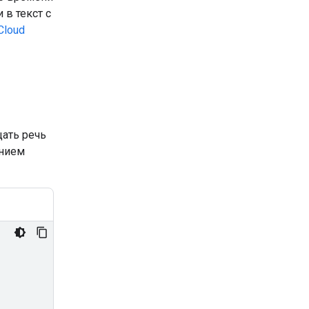
в текст с
Cloud
щать речь
ением