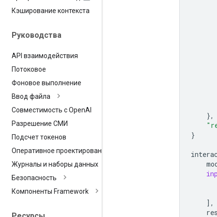
Кэширование контекста
Руководства
API взаимодействия
Потоковое
Фоновое выполнение
Ввод файла
Совместимость с Open
AI
},
Разрешение СМИ
"r
}
Подсчет токенов
Оперативное проектирование
intera
mo
Журналы и наборы данных
in
Безопасность
Компоненты Framework
],
re
Ресурсы