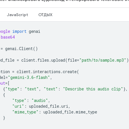
JavaScript
ОТДЫХ
oogle
import
genai
base64
=
genai
.
Client
()
ed_file
=
client
.
files
.
upload
(
file
=
"path/to/sample.mp3"
)
ction
=
client
.
interactions
.
create
(
del
=
"gemini-3.6-flash"
,
put
=
[
{
"type"
:
"text"
,
"text"
:
"Describe this audio clip"
},
{
"type"
:
"audio"
,
"uri"
:
uploaded_file
.
uri
,
"mime_type"
:
uploaded_file
.
mime_type
}