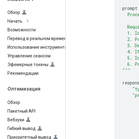
prompt
Обзор
  Proc
Начать
  Requ
Возможности
  1. I
Перевод в реальном времени
  2. P
  3. D
Использование инструмента
  4. I
Управление сеансом
  5. I
  6. P
Эфемерные токены
"""
Рекомендации
respon
"t
Оптимизация
"p
Обзор
Пакетный API
Вебхуки
Гибкий вывод
Приоритетный вывод