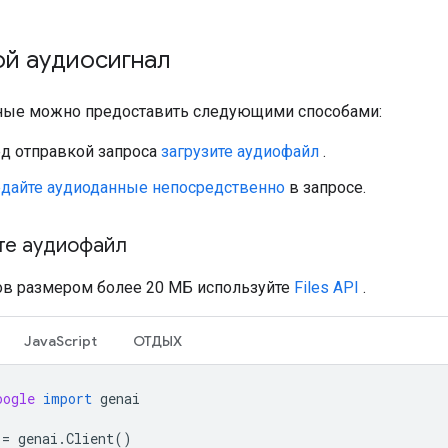
ой аудиосигнал
ные можно предоставить следующими способами:
д отправкой запроса
загрузите аудиофайл
.
дайте аудиоданные непосредственно
в запросе.
те аудиофайл
в размером более 20 МБ используйте
Files API
.
JavaScript
ОТДЫХ
oogle
import
genai
=
genai
.
Client
()