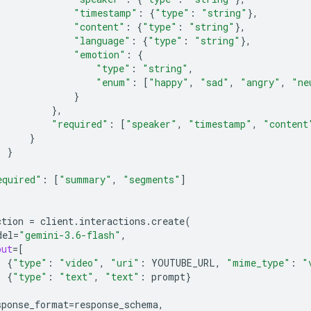
"timestamp"
:
{
"type"
:
"string"
},
"content"
:
{
"type"
:
"string"
},
"language"
:
{
"type"
:
"string"
},
"emotion"
:
{
"type"
:
"string"
,
"enum"
:
[
"happy"
,
"sad"
,
"angry"
,
"ne
}
},
"required"
:
[
"speaker"
,
"timestamp"
,
"content
}
}
equired"
:
[
"summary"
,
"segments"
]
ction
=
client
.
interactions
.
create
(
del
=
"gemini-3.6-flash"
,
put
=
[
{
"type"
:
"video"
,
"uri"
:
YOUTUBE_URL
,
"mime_type"
:
"
{
"type"
:
"text"
,
"text"
:
prompt
}
sponse_format
=
response_schema
,