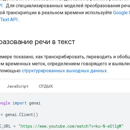
PI
. Для специализированных моделей преобразования речи 
й транскрипции в реальном времени используйте
Google 
Text API
.
азование речи в текст
имере показано, как транскрибировать, переводить и обоб
ем временных меток, определением говорящего и выявл
 помощью
структурированных выходных данных
.
JavaScript
ОТДЫХ
oogle
import
genai
=
genai
.
Client
()
E_URL
=
"https://www.youtube.com/watch?v=ku-N-eS1lgM"