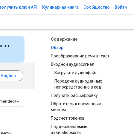
получить ключ API
Кулинарная книга
Сообщество
Войти
Содержание
овать
Обзор
Преобразование речи в текст
Входной аудиосигнал
Загрузите аудиофайл
Передача аудиоданных
непосредственно в код
Получить расшифровку
mmended)
Обратитесь к временным
меткам.
Подсчет токенов
Поддерживаемые
аудиоформаты
тветы.