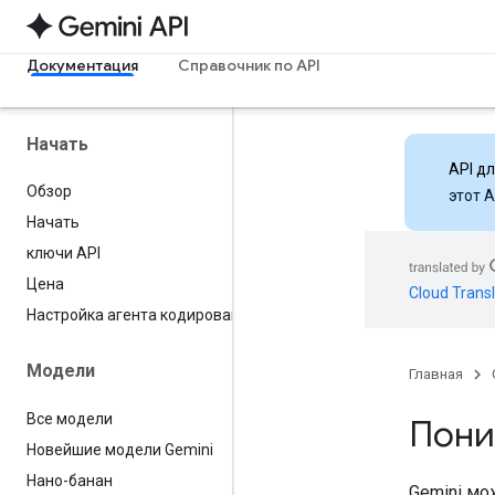
Документация
Справочник по API
Начать
API д
Обзор
этот 
Начать
ключи API
Цена
Cloud Transl
Настройка агента кодирования
Модели
Главная
Все модели
Пони
Новейшие модели Gemini
Нано-банан
Gemini мо