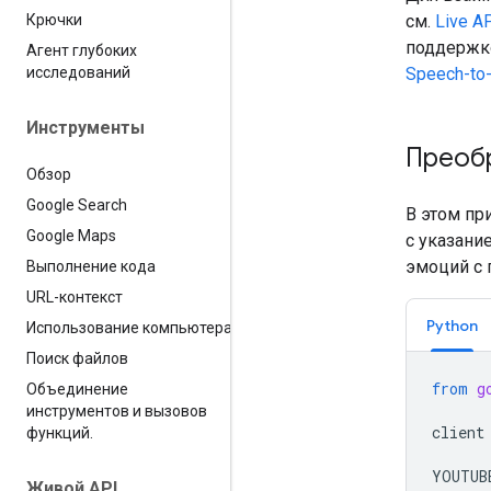
Крючки
см.
Live A
поддержко
Агент глубоких
исследований
Speech-to-
Инструменты
Преобр
Обзор
Google Search
В этом пр
Google Maps
с указани
эмоций с
Выполнение кода
URL-контекст
Python
Использование компьютера
Поиск файлов
from
g
Объединение
инструментов и вызовов
client
функций
.
YOUTUB
Живой API