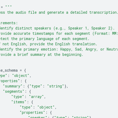
=
"""
ess the audio file and generate a detailed transcription
irements:
dentify distinct speakers (e.g., Speaker 1, Speaker 2).
rovide accurate timestamps for each segment (Format: MM
etect the primary language of each segment.
f not English, provide the English translation.
dentify the primary emotion: Happy, Sad, Angry, or Neutr
rovide a brief summary at the beginning.
se_schema
=
{
ype"
:
"object"
,
roperties"
:
{
"summary"
:
{
"type"
:
"string"
},
"segments"
:
{
"type"
:
"array"
,
"items"
:
{
"type"
:
"object"
,
"properties"
:
{
"speaker"
:
{
"type"
:
"string"
},