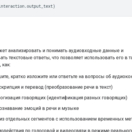
interaction
.
output_text
)
жет анализировать и понимать аудиовходные данные и
ать текстовые ответы, что позволяет использовать его в т
 как:
ите, кратко изложите или ответьте на вопросы об аудиокон
скрипция и перевод (преобразование речи в текст)
огизация говорящих (идентификация разных говорящих)
ознавание эмоций в речи и музыке
из отдельных сегментов с использованием временных ме
одействия по голосовой и видеосвязи в режиме реально