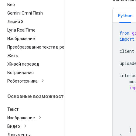
Вео
Gemini Omni Flash
Python
Лирия 3
Lyria Real
Time
from
g
Изображение
import
Преобразование текста в речь
client
Жить
upload
Живой перевод
Встраивания
intera
Робототехника
mo
in
Основные возможности
Текст
Изображение
Видео
]
Документы