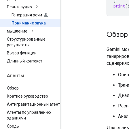
)
print
(
Речь и аудио
Генерация речи
Понимание звука
мышление
Обзор
Структурированные
результаты
Gemini мо
Вызов функции
генериров
Длинный контекст
сценариях,
Опиш
Агенты
Тран
Обзор
Диал
Краткое руководство
Антигравитационный агент
Расп
Агенты по управлению
Анал
зданиями
Среды
Для взаим