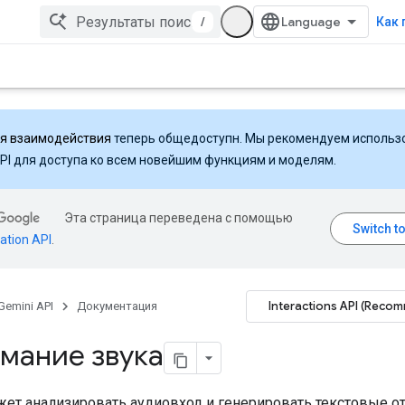
/
Как 
ля взаимодействия
теперь общедоступн. Мы рекомендуем использ
API для доступа ко всем новейшим функциям и моделям.
Эта страница переведена с помощью
ation API
.
Interactions API (Reco
Gemini API
Документация
мание звука
жет анализировать аудиовход и генерировать текстовые о