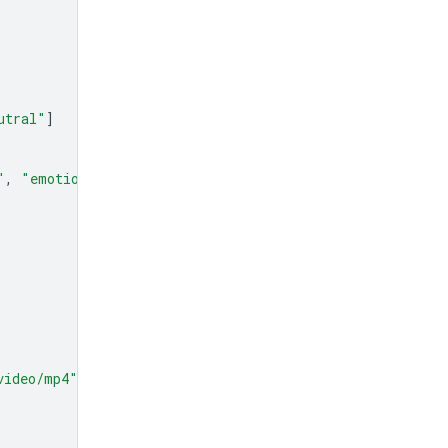
utral"
]
"
,
"emotion"
]
video/mp4"
},