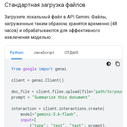
Стандартная загрузка файлов
Загрузите локальный файл в API Gemini. Файлы,
загруженные таким образом, хранятся временно (48
часов) и обрабатываются для эффективного
извлечения моделью.
Python
JavaScript
ОТДЫХ
from
google
import
genai
client
=
genai
.
Client
()
doc_file
=
client
.
files
.
upload
(
file
=
"path/to/your/
prompt
=
"Summarize this document"
interaction
=
client
.
interactions
.
create
(
model
=
"gemini-3.6-flash"
,
input
=
[
{
"type"
:
"text"
,
"text"
:
prompt
},