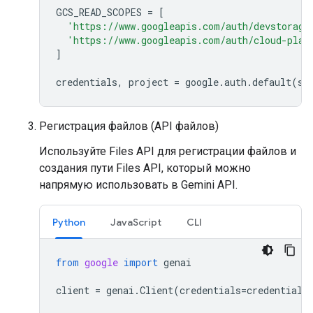
GCS_READ_SCOPES
=
[
'https://www.googleapis.com/auth/devstorage
'https://www.googleapis.com/auth/cloud-plat
]
credentials
,
project
=
google
.
auth
.
default
(
sc
Регистрация файлов (API файлов)
Используйте Files API для регистрации файлов и
создания пути Files API, который можно
напрямую использовать в Gemini API.
Python
JavaScript
CLI
from
google
import
genai
client
=
genai
.
Client
(
credentials
=
credentials