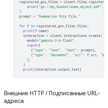
registered_gcs_files
=
client
.
files
.
register_f
uris
=
[
"gs://my_bucket/some_object.pdf"
,
"
)
prompt
=
"Summarize this file."
for
f
in
registered_gcs_files
.
files
:
print
(
f
.
name
)
interaction
=
client
.
interactions
.
create
(
model
=
"gemini-3.6-flash"
,
input
=
[
{
"type"
:
"text"
,
"text"
:
prompt
},
{
"type"
:
"document"
,
"uri"
:
f
.
uri
,
"mi
],
)
print
(
interaction
.
output_text
)
Внешние HTTP
/
Подписанные URL-
адреса