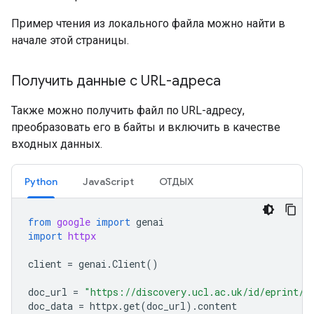
Пример чтения из локального файла можно найти в
начале этой страницы.
Получить данные с URL-адреса
Также можно получить файл по URL-адресу,
преобразовать его в байты и включить в качестве
входных данных.
Python
JavaScript
ОТДЫХ
from
google
import
genai
import
httpx
client
=
genai
.
Client
()
doc_url
=
"https://discovery.ucl.ac.uk/id/eprint/1
doc_data
=
httpx
.
get
(
doc_url
)
.
content