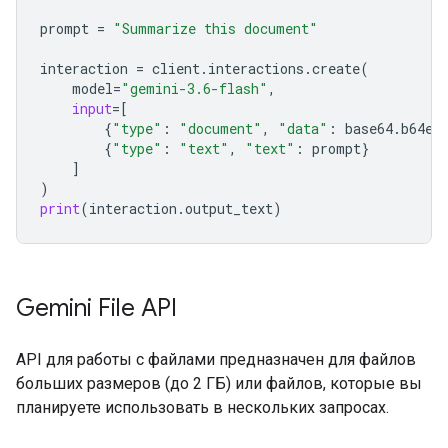
prompt
=
"Summarize this document"
interaction
=
client
.
interactions
.
create
(
model
=
"gemini-3.6-flash"
,
input
=
[
{
"type"
:
"document"
,
"data"
:
base64
.
b64en
{
"type"
:
"text"
,
"text"
:
prompt
}
]
)
print
(
interaction
.
output_text
)
Gemini File API
API для работы с файлами предназначен для файлов
больших размеров (до 2 ГБ) или файлов, которые вы
планируете использовать в нескольких запросах.