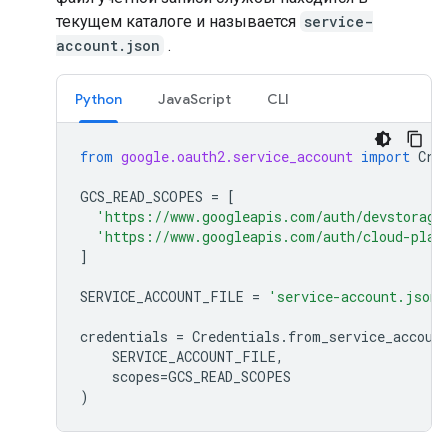
текущем каталоге и называется
service-
account.json
.
Python
JavaScript
CLI
from
google.oauth2.service_account
import
Cre
GCS_READ_SCOPES
=
[
'https://www.googleapis.com/auth/devstorage
'https://www.googleapis.com/auth/cloud-plat
]
SERVICE_ACCOUNT_FILE
=
'service-account.json'
credentials
=
Credentials
.
from_service_accoun
SERVICE_ACCOUNT_FILE
,
scopes
=
GCS_READ_SCOPES
)