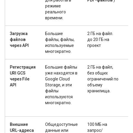
для работы в
PDF-файлов
)
режиме
реального
времени.
Загрузка
Большие
2 ГБ на файл.
48
файлов
файлы, файлы,
до 20 ГБ на
через API
используемые
проект
многократно.
Регистрация
Большие файлы
2 ГБ на файл,
Н
URI GCS
уже находятся в
без общих
(
через File
Google Cloud
ограничений по
по
API
Storage, и эти
объему
О
файлы
хранилища.
р
используются
п
многократно.
до
до
Внешние
Общедоступные
100 МБ на
Н
URL-адреса
данные или
запрос/
(п