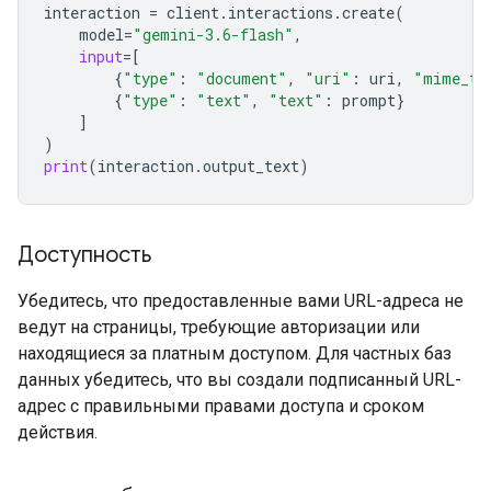
interaction
=
client
.
interactions
.
create
(
model
=
"gemini-3.6-flash"
,
input
=
[
{
"type"
:
"document"
,
"uri"
:
uri
,
"mime_ty
{
"type"
:
"text"
,
"text"
:
prompt
}
]
)
print
(
interaction
.
output_text
)
Доступность
Убедитесь, что предоставленные вами URL-адреса не
ведут на страницы, требующие авторизации или
находящиеся за платным доступом. Для частных баз
данных убедитесь, что вы создали подписанный URL-
адрес с правильными правами доступа и сроком
действия.