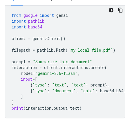
from
google
import
genai
import
pathlib
import
base64
client
=
genai
.
Client
()
filepath
=
pathlib
.
Path
(
'my_local_file.pdf'
)
prompt
=
"Summarize this document"
interaction
=
client
.
interactions
.
create
(
model
=
"gemini-3.6-flash"
,
input
=
[
{
"type"
:
"text"
,
"text"
:
prompt
},
{
"type"
:
"document"
,
"data"
:
base64
.
b64en
]
)
print
(
interaction
.
output_text
)