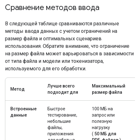
Сравнение методов ввода
В следующей таблице сравниваются различные
методы ввода данных с учетом ограничений на
размер файла и оптимальных сценариев
использования. Обратите внимание, что ограничение
на размер файла может варьироваться в зависимости
от типа файла и модели или токенизатора,
используемого для его обработки.
Лучше всего
Максимальный
Метод
У
подходит для
размер файла
Встроенные
Быстрое
100 МБ на
Н
данные
тестирование,
запрос или
(о
небольшие
полезную
с
файлы,
нагрузку
з
приложения
(
50 МБ для