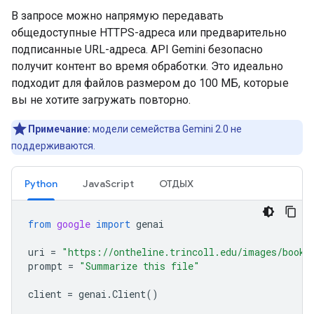
В запросе можно напрямую передавать
общедоступные HTTPS-адреса или предварительно
подписанные URL-адреса. API Gemini безопасно
получит контент во время обработки. Это идеально
подходит для файлов размером до 100 МБ, которые
вы не хотите загружать повторно.
Примечание:
модели семейства Gemini 2.0 не
поддерживаются.
Python
JavaScript
ОТДЫХ
from
google
import
genai
uri
=
"https://ontheline.trincoll.edu/images/bookd
prompt
=
"Summarize this file"
client
=
genai
.
Client
()