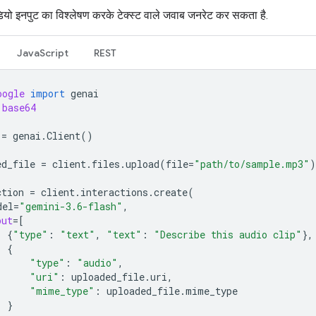
ो इनपुट का विश्लेषण करके टेक्स्ट वाले जवाब जनरेट कर सकता है.
JavaScript
REST
oogle
import
genai
base64
=
genai
.
Client
()
ed_file
=
client
.
files
.
upload
(
file
=
"path/to/sample.mp3"
)
ction
=
client
.
interactions
.
create
(
del
=
"gemini-3.6-flash"
,
put
=
[
{
"type"
:
"text"
,
"text"
:
"Describe this audio clip"
},
{
"type"
:
"audio"
,
"uri"
:
uploaded_file
.
uri
,
"mime_type"
:
uploaded_file
.
mime_type
}