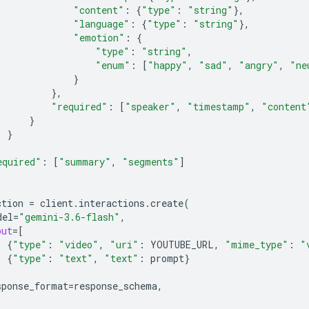
"content"
:
{
"type"
:
"string"
},
"language"
:
{
"type"
:
"string"
},
"emotion"
:
{
"type"
:
"string"
,
"enum"
:
[
"happy"
,
"sad"
,
"angry"
,
"ne
}
},
"required"
:
[
"speaker"
,
"timestamp"
,
"content
}
}
equired"
:
[
"summary"
,
"segments"
]
ction
=
client
.
interactions
.
create
(
del
=
"gemini-3.6-flash"
,
put
=
[
{
"type"
:
"video"
,
"uri"
:
YOUTUBE_URL
,
"mime_type"
:
"
{
"type"
:
"text"
,
"text"
:
prompt
}
sponse_format
=
response_schema
,