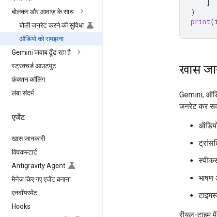
]
)
बोलकर और आवाज़ के साथ
print
(
बोली जनरेट करने की सुविधा
ऑडियो को समझना
Gemini जवाब ढूँढ रहा है
स्ट्रक्चर्ड आउटपुट
खास जा
फ़ंक्शन कॉलिंग
लंबा संदर्भ
Gemini, ऑडिय
जनरेट कर सकत
एजेंट
ऑडियो 
खास जानकारी
ट्रांस
क्विकस्टार्ट
स्पीक
Antigravity Agent
भाषण 
मैनेज किए गए एजेंट बनाना
एनवॉयरमेंट
टाइमस्
Hooks
रीयल-टाइम मे