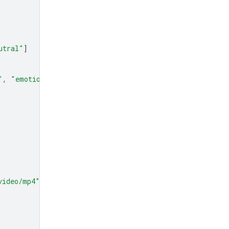
utral"
]
"
,
"emotion"
]
video/mp4"
},