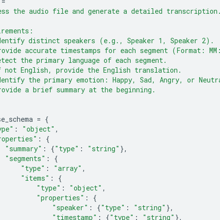
=
"""
ess the audio file and generate a detailed transcription
irements:
dentify distinct speakers (e.g., Speaker 1, Speaker 2).
rovide accurate timestamps for each segment (Format: MM
etect the primary language of each segment.
f not English, provide the English translation.
dentify the primary emotion: Happy, Sad, Angry, or Neutr
rovide a brief summary at the beginning.
se_schema
=
{
ype"
:
"object"
,
roperties"
:
{
"summary"
:
{
"type"
:
"string"
},
"segments"
:
{
"type"
:
"array"
,
"items"
:
{
"type"
:
"object"
,
"properties"
:
{
"speaker"
:
{
"type"
:
"string"
},
"timestamp"
:
{
"type"
:
"string"
},