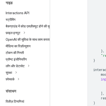
गाइड
Interactions API
स्ट्रीमिंग
बैकग्राउंड में कोड एक्ज़ीक्यूट होने की सुविधा
फ़ाइल इनपुट
Open
AI की सुविधा के साथ काम करता है
मीडिया का रिज़ॉल्यूशन
},
टोकन की गिनती
"r
प्रॉम्प्ट इंजीनियरिंग
}
लॉग और डेटासेट
intera
सुरक्षा
mo
in
फ़्रेमवर्क
संसाधन
],
re
रिलीज़ टिप्पणियां
)