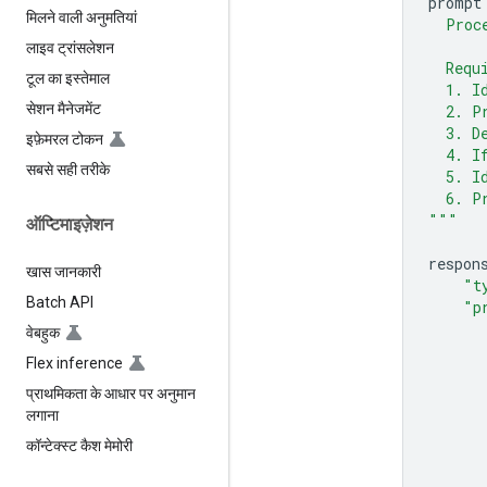
prompt
मिलने वाली अनुमतियां
  Proc
लाइव ट्रांसलेशन
  Requ
टूल का इस्तेमाल
  1. I
सेशन मैनेजमेंट
  2. P
  3. D
इफ़ेमरल टोकन
  4. I
सबसे सही तरीके
  5. I
  6. P
"""
ऑप्टिमाइज़ेशन
respon
खास जानकारी
"t
Batch API
"p
वेबहुक
Flex inference
प्राथमिकता के आधार पर अनुमान
लगाना
कॉन्टेक्स्ट कैश मेमोरी