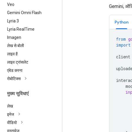
Veo
Gemini, ऑडिय
Gemini Omni Flash
Lyria 3
Python
Lyria Real
Time
Imagen
from
g
import
लेख से बोली
लाइव है
client
लाइव ट्रांसलेट
upload
एंबेड करना
रोबोटिक्स
intera
mo
in
मुख्य सुविधाएं
लेख
इमेज
वीडियो
दस्तावेज़