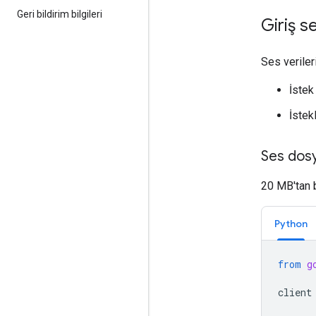
Geri bildirim bilgileri
Giriş s
Ses veriler
İste
İstek
Ses dos
20 MB'tan 
Python
from
g
client