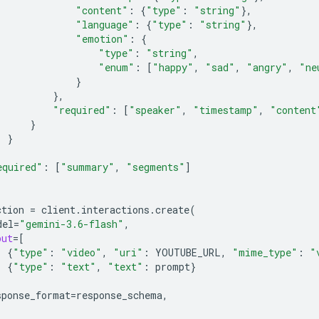
"content"
:
{
"type"
:
"string"
},
"language"
:
{
"type"
:
"string"
},
"emotion"
:
{
"type"
:
"string"
,
"enum"
:
[
"happy"
,
"sad"
,
"angry"
,
"ne
}
},
"required"
:
[
"speaker"
,
"timestamp"
,
"content
}
}
equired"
:
[
"summary"
,
"segments"
]
ction
=
client
.
interactions
.
create
(
del
=
"gemini-3.6-flash"
,
put
=
[
{
"type"
:
"video"
,
"uri"
:
YOUTUBE_URL
,
"mime_type"
:
"
{
"type"
:
"text"
,
"text"
:
prompt
}
sponse_format
=
response_schema
,