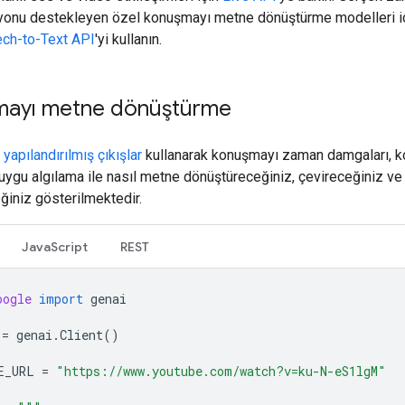
iyonu destekleyen özel konuşmayı metne dönüştürme modelleri i
ch-to-Text API
'yi kullanın.
ayı metne dönüştürme
,
yapılandırılmış çıkışlar
kullanarak konuşmayı zaman damgaları, 
uygu algılama ile nasıl metne dönüştüreceğiniz, çevireceğiniz ve
ğiniz gösterilmektedir.
JavaScript
REST
oogle
import
genai
=
genai
.
Client
()
E_URL
=
"https://www.youtube.com/watch?v=ku-N-eS1lgM"