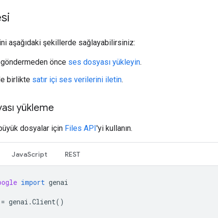
esi
ini aşağıdaki şekillerde sağlayabilirsiniz:
k göndermeden önce
ses dosyası yükleyin
.
le birlikte
satır içi ses verilerini iletin
.
yası yükleme
büyük dosyalar için
Files API
'yi kullanın.
JavaScript
REST
oogle
import
genai
=
genai
.
Client
()