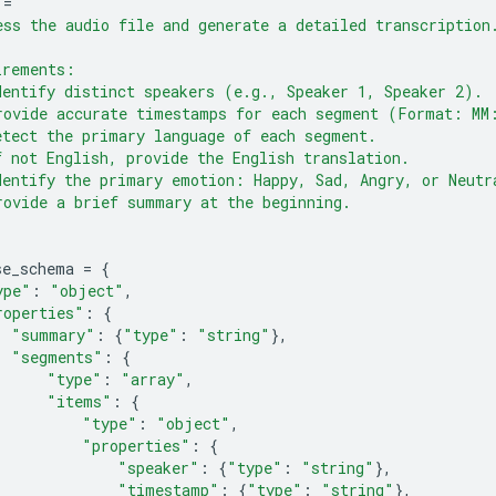
=
"""
ess the audio file and generate a detailed transcription
irements:
dentify distinct speakers (e.g., Speaker 1, Speaker 2).
rovide accurate timestamps for each segment (Format: MM
etect the primary language of each segment.
f not English, provide the English translation.
dentify the primary emotion: Happy, Sad, Angry, or Neutr
rovide a brief summary at the beginning.
se_schema
=
{
ype"
:
"object"
,
roperties"
:
{
"summary"
:
{
"type"
:
"string"
},
"segments"
:
{
"type"
:
"array"
,
"items"
:
{
"type"
:
"object"
,
"properties"
:
{
"speaker"
:
{
"type"
:
"string"
},
"timestamp"
:
{
"type"
:
"string"
},