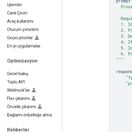
prompt
İşlemler
  Proc
Canlı Çeviri
  Requ
Araç kullanımı
  1. I
Oturum yönetimi
  2. P
  3. D
Geçici jetonlar
  4. I
En iyi uygulamalar
  5. I
  6. P
"""
Optimizasyon
respon
Genel bakış
"t
Toplu API
"p
Webhook'lar
Flex çıkarımı
Öncelik çıkarımı
Bağlamı önbelleğe alma
Rehberler