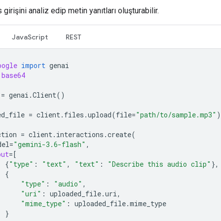
girişini analiz edip metin yanıtları oluşturabilir.
JavaScript
REST
oogle
import
genai
base64
=
genai
.
Client
()
ed_file
=
client
.
files
.
upload
(
file
=
"path/to/sample.mp3"
)
ction
=
client
.
interactions
.
create
(
del
=
"gemini-3.6-flash"
,
put
=
[
{
"type"
:
"text"
,
"text"
:
"Describe this audio clip"
},
{
"type"
:
"audio"
,
"uri"
:
uploaded_file
.
uri
,
"mime_type"
:
uploaded_file
.
mime_type
}