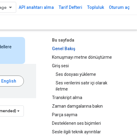
API anahtarı alma
Tarif Defteri
Topluluk
Oturum aç
Bu sayfada
dellere
Genel Bakış
Konuşmayı metne dönüştürme
Giriş sesi
Ses dosyası yükleme
Ses verilerini satır içi olarak
iletme
Transkript alma
Zaman damgalarına bakın
mmended)
Parça sayma
Desteklenen ses biçimleri
Sesle ilgili teknik ayrıntılar