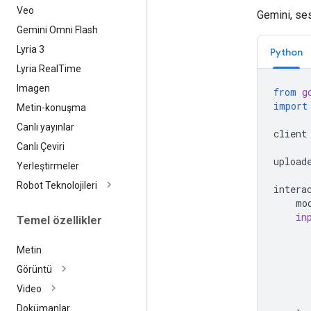
Veo
Gemini, ses 
Gemini Omni Flash
Lyria 3
Python
Lyria Real
Time
Imagen
from
g
import
Metin-konuşma
Canlı yayınlar
client
Canlı Çeviri
upload
Yerleştirmeler
Robot Teknolojileri
intera
mo
in
Temel özellikler
Metin
Görüntü
Video
Dokümanlar