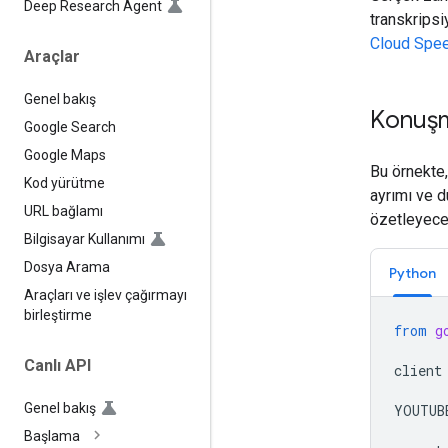
Deep Research Agent
transkrips
Cloud Spee
Araçlar
Genel bakış
Konuşm
Google Search
Google Maps
Bu örnekte
Kod yürütme
ayrımı ve d
URL bağlamı
özetleyece
Bilgisayar Kullanımı
Dosya Arama
Python
Araçları ve işlev çağırmayı
birleştirme
from
g
Canlı API
client
Genel bakış
YOUTUB
Başlama