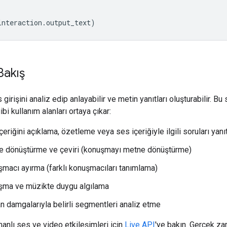
interaction
.
output_text
)
Bakış
 girişini analiz edip anlayabilir ve metin yanıtları oluşturabilir. B
bi kullanım alanları ortaya çıkar:
çeriğini açıklama, özetleme veya ses içeriğiyle ilgili soruları yan
 dönüştürme ve çeviri (konuşmayı metne dönüştürme)
macı ayırma (farklı konuşmacıları tanımlama)
şma ve müzikte duygu algılama
 damgalarıyla belirli segmentleri analiz etme
nlı ses ve video etkileşimleri için
Live API
'ye bakın. Gerçek za