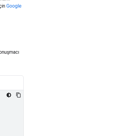
çin
Google
konuşmacı