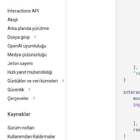
Interactions API
Akışlı
Arka planda yürütme
Dosya girişi
Open
AI uyumluluğu
Medya çözünürlüğü
Jeton sayımı
},
Hızlı yanıt mühendisliği
"r
}
Günlükler ve veri kümeleri
Güvenlik
intera
mo
Çerçeveler
in
Kaynaklar
],
Sürüm notları
re
)
Kullanımdan Kaldırmalar