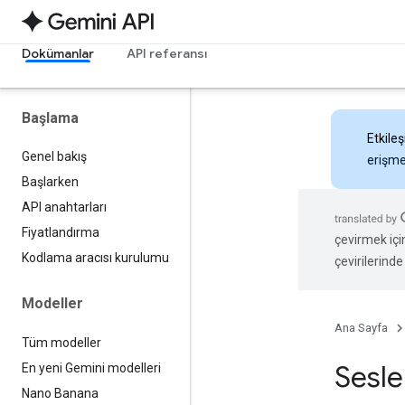
Dokümanlar
API referansı
Başlama
Etkileş
Genel bakış
erişmek
Başlarken
API anahtarları
Fiyatlandırma
çevirmek içi
Kodlama aracısı kurulumu
çevirilerinde 
Modeller
Ana Sayfa
Tüm modeller
Sesle
En yeni Gemini modelleri
Nano Banana