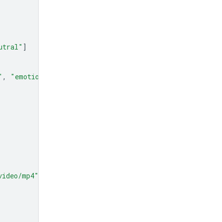
utral"
]
"
,
"emotion"
]
video/mp4"
},