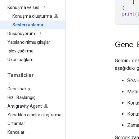
]
)
Konuşma ve ses
print
(
Konuşma oluşturma
Sesleri anlama
Düşünüyorum
Yapılandırılmış çıkışlar
Genel 
İşlev çağırma
Uzun bağlam
Gemini, ses
aşağıdaki gi
Temsilciler
Ses i
Genel bakış
Metne
Hızlı Başlangıç
Konuş
Antigravity Agent
Konu
Yönetilen ajanlar oluşturma
Ortamlar
Zaman
Kancalar
Gerçek zama