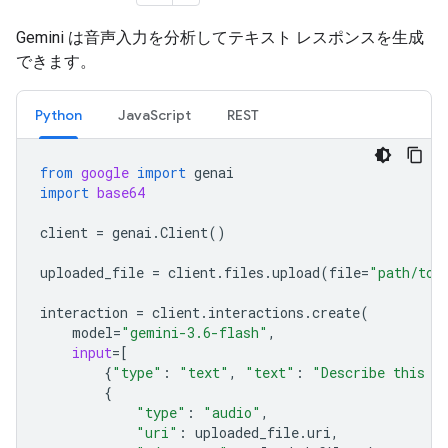
Gemini は音声入力を分析してテキスト レスポンスを生成
できます。
Python
JavaScript
REST
from
google
import
genai
import
base64
client
=
genai
.
Client
()
uploaded_file
=
client
.
files
.
upload
(
file
=
"path/to/
interaction
=
client
.
interactions
.
create
(
model
=
"gemini-3.6-flash"
,
input
=
[
{
"type"
:
"text"
,
"text"
:
"Describe this a
{
"type"
:
"audio"
,
"uri"
:
uploaded_file
.
uri
,