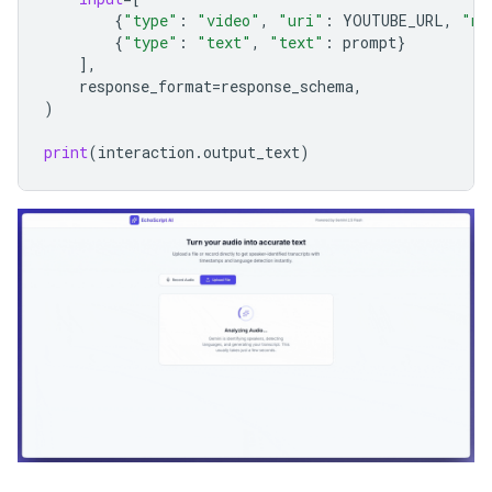
{
"type"
:
"video"
,
"uri"
:
YOUTUBE_URL
,
"mi
{
"type"
:
"text"
,
"text"
:
prompt
}
],
response_format
=
response_schema
,
)
print
(
interaction
.
output_text
)