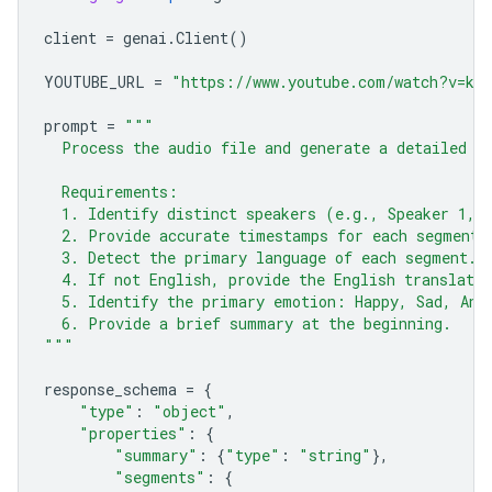
client
=
genai
.
Client
()
YOUTUBE_URL
=
"https://www.youtube.com/watch?v=ku-
prompt
=
"""
  Process the audio file and generate a detailed t
  Requirements:
  1. Identify distinct speakers (e.g., Speaker 1, 
  2. Provide accurate timestamps for each segment 
  3. Detect the primary language of each segment.
  4. If not English, provide the English translatio
  5. Identify the primary emotion: Happy, Sad, Ang
  6. Provide a brief summary at the beginning.
"""
response_schema
=
{
"type"
:
"object"
,
"properties"
:
{
"summary"
:
{
"type"
:
"string"
},
"segments"
:
{