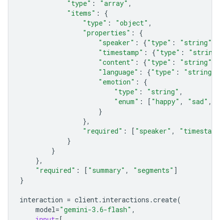
"type"
:
"array"
,
"items"
:
{
"type"
:
"object"
,
"properties"
:
{
"speaker"
:
{
"type"
:
"string"
},
"timestamp"
:
{
"type"
:
"string
"content"
:
{
"type"
:
"string"
},
"language"
:
{
"type"
:
"string"
}
"emotion"
:
{
"type"
:
"string"
,
"enum"
:
[
"happy"
,
"sad"
,
}
},
"required"
:
[
"speaker"
,
"timestam
}
}
},
"required"
:
[
"summary"
,
"segments"
]
}
interaction
=
client
.
interactions
.
create
(
model
=
"gemini-3.6-flash"
,
input
=
[