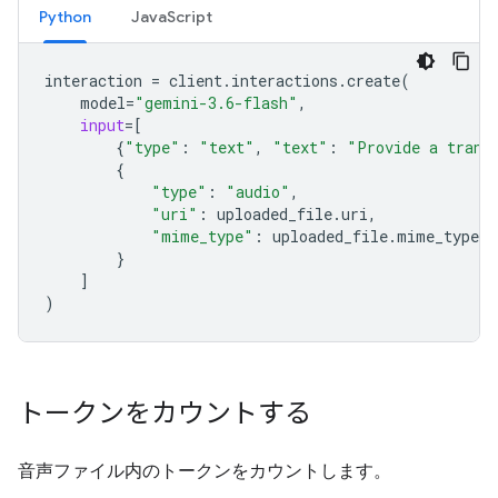
Python
JavaScript
interaction
=
client
.
interactions
.
create
(
model
=
"gemini-3.6-flash"
,
input
=
[
{
"type"
:
"text"
,
"text"
:
"Provide a trans
{
"type"
:
"audio"
,
"uri"
:
uploaded_file
.
uri
,
"mime_type"
:
uploaded_file
.
mime_type
}
]
)
トークンをカウントする
音声ファイル内のトークンをカウントします。