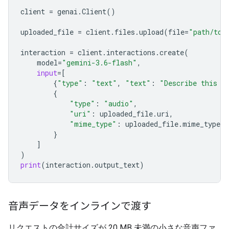
client
=
genai
.
Client
()
uploaded_file
=
client
.
files
.
upload
(
file
=
"path/to/
interaction
=
client
.
interactions
.
create
(
model
=
"gemini-3.6-flash"
,
input
=
[
{
"type"
:
"text"
,
"text"
:
"Describe this a
{
"type"
:
"audio"
,
"uri"
:
uploaded_file
.
uri
,
"mime_type"
:
uploaded_file
.
mime_type
}
]
)
print
(
interaction
.
output_text
)
音声データをインラインで渡す
リクエストの合計サイズが 20 MB 未満の小さな音声ファ