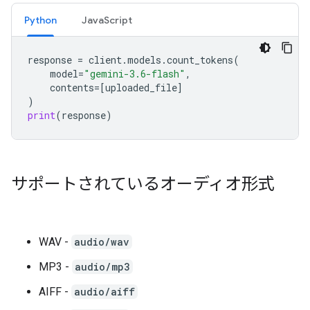
Python
JavaScript
response
=
client
.
models
.
count_tokens
(
model
=
"gemini-3.6-flash"
,
contents
=
[
uploaded_file
]
)
print
(
response
)
サポートされているオーディオ形式
WAV -
audio/wav
MP3 -
audio/mp3
AIFF -
audio/aiff