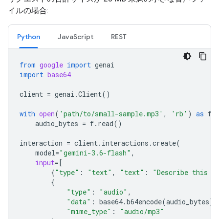
イルの場合:
Python
JavaScript
REST
from
google
import
genai
import
base64
client
=
genai
.
Client
()
with
open
(
'path/to/small-sample.mp3'
,
'rb'
)
as
f
:
audio_bytes
=
f
.
read
()
interaction
=
client
.
interactions
.
create
(
model
=
"gemini-3.6-flash"
,
input
=
[
{
"type"
:
"text"
,
"text"
:
"Describe this a
{
"type"
:
"audio"
,
"data"
:
base64
.
b64encode
(
audio_bytes
)
.
"mime_type"
:
"audio/mp3"