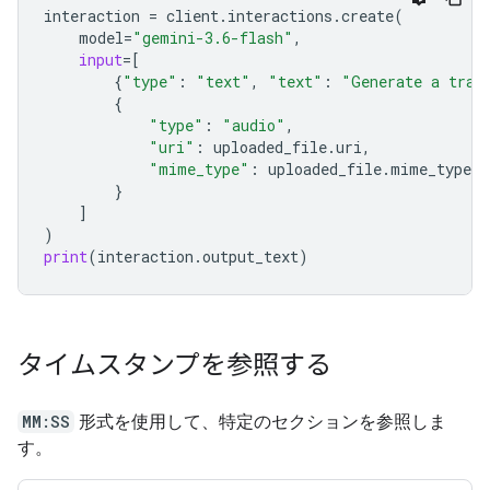
interaction
=
client
.
interactions
.
create
(
model
=
"gemini-3.6-flash"
,
input
=
[
{
"type"
:
"text"
,
"text"
:
"Generate a tran
{
"type"
:
"audio"
,
"uri"
:
uploaded_file
.
uri
,
"mime_type"
:
uploaded_file
.
mime_type
}
]
)
print
(
interaction
.
output_text
)
タイムスタンプを参照する
MM:SS
形式を使用して、特定のセクションを参照しま
す。