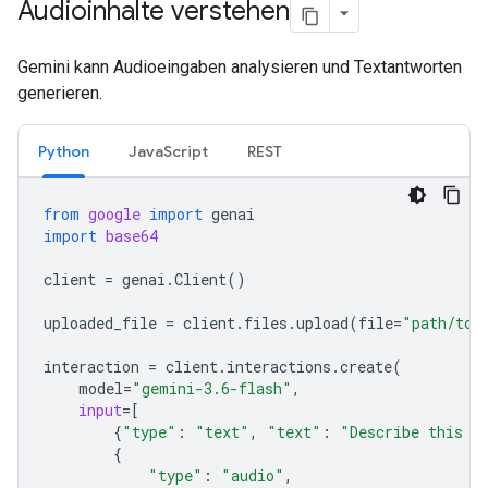
Audioinhalte verstehen
Gemini kann Audioeingaben analysieren und Textantworten
generieren.
Python
JavaScript
REST
from
google
import
genai
import
base64
client
=
genai
.
Client
()
uploaded_file
=
client
.
files
.
upload
(
file
=
"path/to/
interaction
=
client
.
interactions
.
create
(
model
=
"gemini-3.6-flash"
,
input
=
[
{
"type"
:
"text"
,
"text"
:
"Describe this a
{
"type"
:
"audio"
,