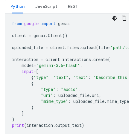
Python
JavaScript
REST
from
google
import
genai
client
=
genai
.
Client
()
uploaded_file
=
client
.
files
.
upload
(
file
=
"path/to/
interaction
=
client
.
interactions
.
create
(
model
=
"gemini-3.6-flash"
,
input
=
[
{
"type"
:
"text"
,
"text"
:
"Describe this a
{
"type"
:
"audio"
,
"uri"
:
uploaded_file
.
uri
,
"mime_type"
:
uploaded_file
.
mime_type
}
]
)
print
(
interaction
.
output_text
)