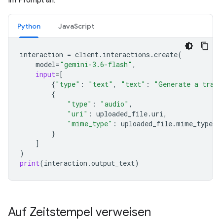
Python
JavaScript
interaction
=
client
.
interactions
.
create
(
model
=
"gemini-3.6-flash"
,
input
=
[
{
"type"
:
"text"
,
"text"
:
"Generate a tran
{
"type"
:
"audio"
,
"uri"
:
uploaded_file
.
uri
,
"mime_type"
:
uploaded_file
.
mime_type
}
]
)
print
(
interaction
.
output_text
)
Auf Zeitstempel verweisen