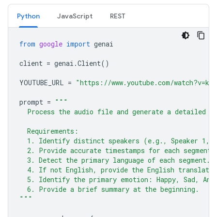
Python
JavaScript
REST
from
google
import
genai
client
=
genai
.
Client
()
YOUTUBE_URL
=
"https://www.youtube.com/watch?v=ku-
prompt
=
"""
  Process the audio file and generate a detailed t
  Requirements:
  1. Identify distinct speakers (e.g., Speaker 1, 
  2. Provide accurate timestamps for each segment 
  3. Detect the primary language of each segment.
  4. If not English, provide the English translatio
  5. Identify the primary emotion: Happy, Sad, Ang
  6. Provide a brief summary at the beginning.
"""