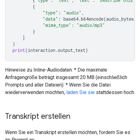
{
"type"
:
"text"
,
"text"
:
"Describe this a
{
"type"
:
"audio"
,
"data"
:
base64
.
b64encode
(
audio_bytes
)
.
"mime_type"
:
"audio/mp3"
}
]
)
print
(
interaction
.
output_text
)
Hinweise zu Inline-Audiodaten: * Die maximale
Anfragengröße beträgt insgesamt 20 MB (einschließlich
Prompts und aller Dateien). * Wenn Sie die Datei
wiederverwenden möchten,
laden Sie sie
stattdessen hoch.
Transkript erstellen
Wenn Sie ein Transkript erstellen möchten, fordern Sie es
im Prompt an: