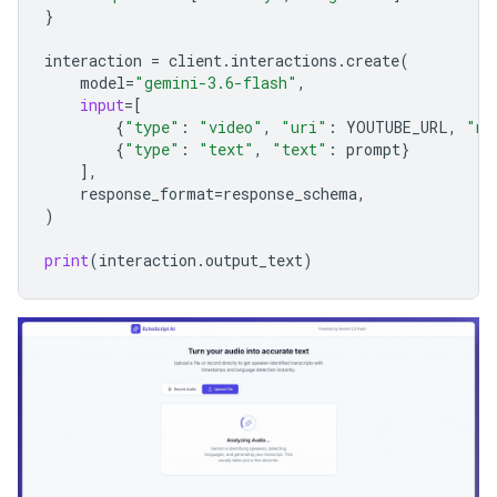
}
interaction
=
client
.
interactions
.
create
(
model
=
"gemini-3.6-flash"
,
input
=
[
{
"type"
:
"video"
,
"uri"
:
YOUTUBE_URL
,
"mi
{
"type"
:
"text"
,
"text"
:
prompt
}
],
response_format
=
response_schema
,
)
print
(
interaction
.
output_text
)