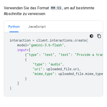
Verwenden Sie das Format
MM:SS
, um auf bestimmte
Abschnitte zu verweisen:
Python
JavaScript
interaction
=
client
.
interactions
.
create
(
model
=
"gemini-3.6-flash"
,
input
=
[
{
"type"
:
"text"
,
"text"
:
"Provide a trans
{
"type"
:
"audio"
,
"uri"
:
uploaded_file
.
uri
,
"mime_type"
:
uploaded_file
.
mime_type
}
]
)