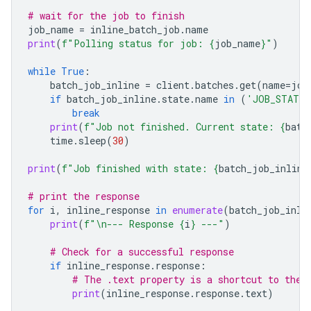
# wait for the job to finish
job_name
=
inline_batch_job
.
name
print
(
f
"Polling status for job: 
{
job_name
}
"
)
while
True
:
batch_job_inline
=
client
.
batches
.
get
(
name
=
job
if
batch_job_inline
.
state
.
name
in
(
'JOB_STATE_
break
print
(
f
"Job not finished. Current state: 
{
batc
time
.
sleep
(
30
)
print
(
f
"Job finished with state: 
{
batch_job_inline
# print the response
for
i
,
inline_response
in
enumerate
(
batch_job_inli
print
(
f
"
\n
--- Response 
{
i
}
 ---"
)
# Check for a successful response
if
inline_response
.
response
:
# The .text property is a shortcut to the 
print
(
inline_response
.
response
.
text
)