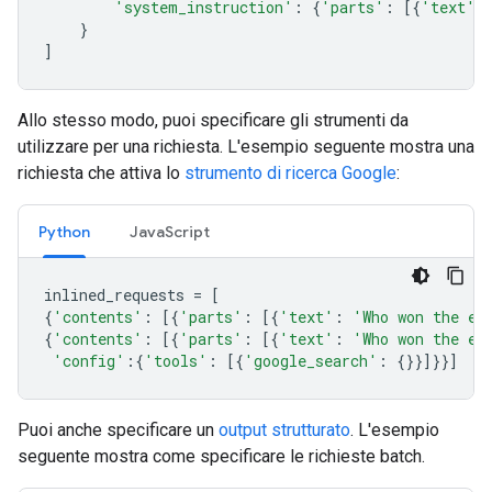
'system_instruction'
:
{
'parts'
:
[{
'text'
:
}
]
Allo stesso modo, puoi specificare gli strumenti da
utilizzare per una richiesta. L'esempio seguente mostra una
richiesta che attiva lo
strumento di ricerca Google
:
Python
JavaScript
inlined_requests
=
[
{
'contents'
:
[{
'parts'
:
[{
'text'
:
'Who won the eu
{
'contents'
:
[{
'parts'
:
[{
'text'
:
'Who won the eu
'config'
:{
'tools'
:
[{
'google_search'
:
{}}]}}]
Puoi anche specificare un
output strutturato
. L'esempio
seguente mostra come specificare le richieste batch.