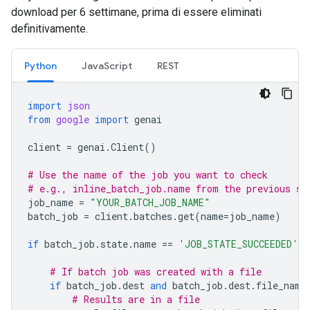
download per 6 settimane, prima di essere eliminati
definitivamente.
Python
JavaScript
REST
import
json
from
google
import
genai
client
=
genai
.
Client
()
# Use the name of the job you want to check
# e.g., inline_batch_job.name from the previous st
job_name
=
"YOUR_BATCH_JOB_NAME"
batch_job
=
client
.
batches
.
get
(
name
=
job_name
)
if
batch_job
.
state
.
name
==
'JOB_STATE_SUCCEEDED'
:
# If batch job was created with a file
if
batch_job
.
dest
and
batch_job
.
dest
.
file_name
# Results are in a file