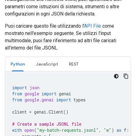
parametri come istruzioni di sistema, strumenti o altre
configurazioni in ogni JSON della richiesta.
Puoi caricare questo file utilizzando l'
API File
come
mostrato nell'esempio seguente. Se utilizzi l'input
multimodale, puoi fare riferimento ad altri file caricati
all'interno del file JSONL.
Python
JavaScript
REST
import
json
from
google
import
genai
from
google.genai
import
types
client
=
genai
.
Client
()
# Create a sample JSONL file
with
open
(
"my-batch-requests.jsonl"
,
"w"
)
as
f
: