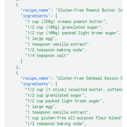
{
"recipe_name"
:
"Gluten-Free Peanut Butter Coo
"ingredients"
:
[
"1 cup (250g) creamy peanut butter"
,
"1/2 cup (100g) granulated sugar"
,
"1/2 cup (100g) packed light brown sugar"
,
"1 large egg"
,
"1 teaspoon vanilla extract"
,
"1/2 teaspoon baking soda"
,
"1/4 teaspoon salt"
]
},
{
"recipe_name"
:
"Gluten-Free Oatmeal Raisin Co
"ingredients"
:
[
"1/2 cup (1 stick) unsalted butter, softened
"1/2 cup granulated sugar"
,
"1/2 cup packed light brown sugar"
,
"1 large egg"
,
"1 teaspoon vanilla extract"
,
"1 cup gluten-free all-purpose flour blend"
,
"1/2 teaspoon baking soda"
,