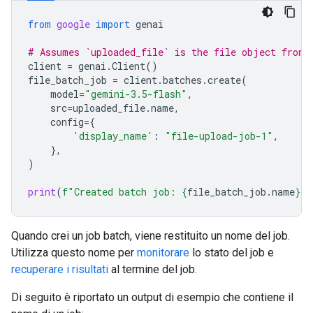
from
google
import
genai
# Assumes `uploaded_file` is the file object from 
client
=
genai
.
Client
()
file_batch_job
=
client
.
batches
.
create
(
model
=
"gemini-3.5-flash"
,
src
=
uploaded_file
.
name
,
config
=
{
'display_name'
:
"file-upload-job-1"
,
},
)
print
(
f
"Created batch job: 
{
file_batch_job
.
name
}
"
)
Quando crei un job batch, viene restituito un nome del job.
Utilizza questo nome per
monitorare
lo stato del job e
recuperare i risultati
al termine del job.
Di seguito è riportato un output di esempio che contiene il