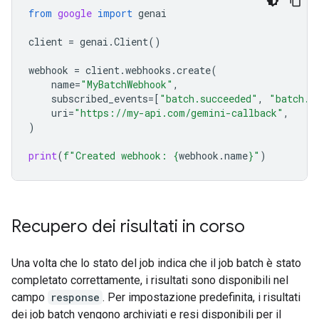
from
google
import
genai
client
=
genai
.
Client
()
webhook
=
client
.
webhooks
.
create
(
name
=
"MyBatchWebhook"
,
subscribed_events
=
[
"batch.succeeded"
,
"batch.f
uri
=
"https://my-api.com/gemini-callback"
,
)
print
(
f
"Created webhook: 
{
webhook
.
name
}
"
)
Recupero dei risultati in corso
Una volta che lo stato del job indica che il job batch è stato
completato correttamente, i risultati sono disponibili nel
campo
response
. Per impostazione predefinita, i risultati
dei job batch vengono archiviati e resi disponibili per il