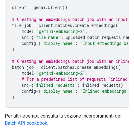
client
=
genai
.
Client
()
# Creating an embeddings batch job with an input f
file_job
=
client
.
batches
.
create_embeddings
(
model
=
"gemini-embedding-2"
,
src
=
{
'file_name'
:
uploaded_batch_requests
.
name
config
=
{
'display_name'
:
"Input embeddings batc
)
# Creating an embeddings batch job with an inline 
batch_job
=
client
.
batches
.
create_embeddings
(
model
=
"gemini-embedding-2"
,
# For a predefined list of requests `inlined_r
src
=
{
'inlined_requests'
:
inlined_requests
},
config
=
{
'display_name'
:
"Inlined embeddings ba
)
Per altri esempi, consulta la sezione Incorporamenti del
Batch API cookbook
.