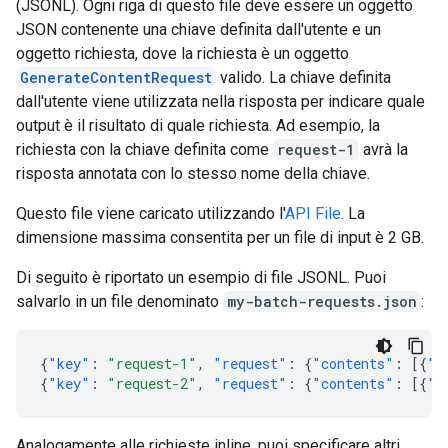
(JSONL). Ogni riga di questo file deve essere un oggetto
JSON contenente una chiave definita dall'utente e un
oggetto richiesta, dove la richiesta è un oggetto
GenerateContentRequest
valido. La chiave definita
dall'utente viene utilizzata nella risposta per indicare quale
output è il risultato di quale richiesta. Ad esempio, la
richiesta con la chiave definita come
request-1
avrà la
risposta annotata con lo stesso nome della chiave.
Questo file viene caricato utilizzando l'
API File
. La
dimensione massima consentita per un file di input è 2 GB.
Di seguito è riportato un esempio di file JSONL. Puoi
salvarlo in un file denominato
my-batch-requests.json
:
{
"key"
:
"request-1"
,
"request"
:
{
"contents"
:
[{
"p
{
"key"
:
"request-2"
,
"request"
:
{
"contents"
:
[{
"p
Analogamente alle richieste inline, puoi specificare altri