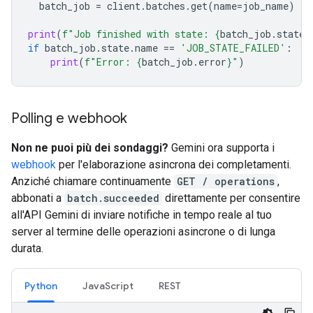
batch_job
=
client
.
batches
.
get
(
name
=
job_name
)
print
(
f
"Job finished with state: 
{
batch_job
.
state
.
if
batch_job
.
state
.
name
==
'JOB_STATE_FAILED'
:
print
(
f
"Error: 
{
batch_job
.
error
}
"
)
Polling e webhook
Non ne puoi più dei sondaggi?
Gemini ora supporta i
webhook
per l'elaborazione asincrona dei completamenti.
Anziché chiamare continuamente
GET / operations
,
abbonati a
batch.succeeded
direttamente per consentire
all'API Gemini di inviare notifiche in tempo reale al tuo
server al termine delle operazioni asincrone o di lunga
durata.
Python
JavaScript
REST