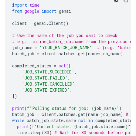
import
time
from
google
import
genai
client
=
genai
.
Client
()
# Use the name of the job you want to check
# e.g., inline_batch_job.name from the previous st
job_name
=
"YOUR_BATCH_JOB_NAME"
# (e.g. 'batche
batch_job
=
client
.
batches
.
get
(
name
=
job_name
)
completed_states
=
set
([
'JOB_STATE_SUCCEEDED'
,
'JOB_STATE_FAILED'
,
'JOB_STATE_CANCELLED'
,
'JOB_STATE_EXPIRED'
,
])
print
(
f
"Polling status for job: 
{
job_name
}
"
)
batch_job
=
client
.
batches
.
get
(
name
=
job_name
)
# In
while
batch_job
.
state
.
name
not
in
completed_states
print
(
f
"Current state: 
{
batch_job
.
state
.
name
}
"
)
time
.
sleep
(
30
)
# Wait for 30 seconds before poll