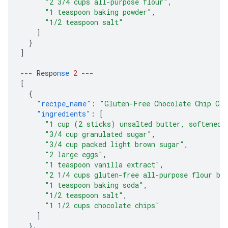
"2 3/4 cups all-purpose flour"
,
"1 teaspoon baking powder"
,
"1/2 teaspoon salt"
]
}
]
---
Respo
nse
2
---
[
{
"recipe_name"
:
"Gluten-Free Chocolate Chip Coo
"ingredients"
:
[
"1 cup (2 sticks) unsalted butter, softened"
"3/4 cup granulated sugar"
,
"3/4 cup packed light brown sugar"
,
"2 large eggs"
,
"1 teaspoon vanilla extract"
,
"2 1/4 cups gluten-free all-purpose flour bl
"1 teaspoon baking soda"
,
"1/2 teaspoon salt"
,
"1 1/2 cups chocolate chips"
]
},