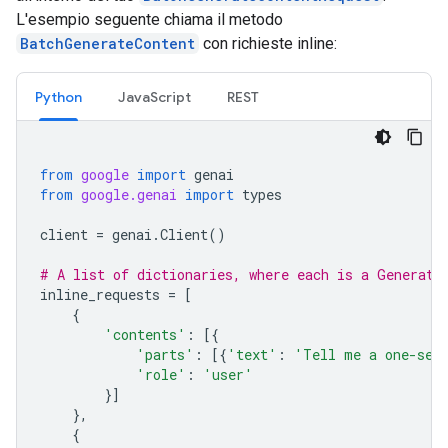
L'esempio seguente chiama il metodo
BatchGenerateContent
con richieste inline:
Python
JavaScript
REST
from
google
import
genai
from
google.genai
import
types
client
=
genai
.
Client
()
# A list of dictionaries, where each is a Generate
inline_requests
=
[
{
'contents'
:
[{
'parts'
:
[{
'text'
:
'Tell me a one-sen
'role'
:
'user'
}]
},
{