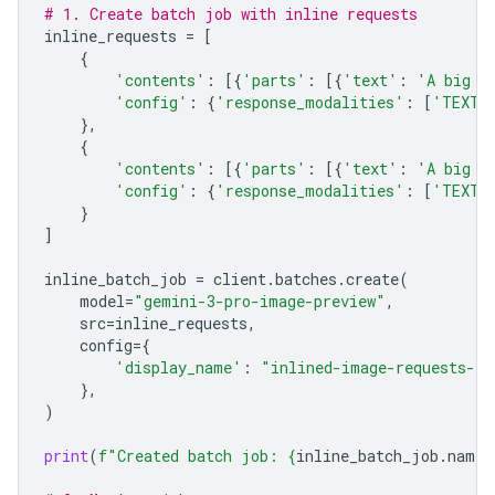
# 1. Create batch job with inline requests
inline_requests
=
[
{
'contents'
:
[{
'parts'
:
[{
'text'
:
'A big l
'config'
:
{
'response_modalities'
:
[
'TEXT'
},
{
'contents'
:
[{
'parts'
:
[{
'text'
:
'A big l
'config'
:
{
'response_modalities'
:
[
'TEXT'
}
]
inline_batch_job
=
client
.
batches
.
create
(
model
=
"gemini-3-pro-image-preview"
,
src
=
inline_requests
,
config
=
{
'display_name'
:
"inlined-image-requests-jo
},
)
print
(
f
"Created batch job: 
{
inline_batch_job
.
name
}