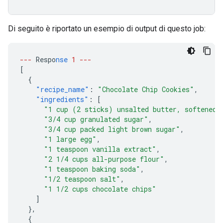
Di seguito è riportato un esempio di output di questo job:
---
Respo
nse
1
---
[
{
"recipe_name"
:
"Chocolate Chip Cookies"
,
"ingredients"
:
[
"1 cup (2 sticks) unsalted butter, softened"
"3/4 cup granulated sugar"
,
"3/4 cup packed light brown sugar"
,
"1 large egg"
,
"1 teaspoon vanilla extract"
,
"2 1/4 cups all-purpose flour"
,
"1 teaspoon baking soda"
,
"1/2 teaspoon salt"
,
"1 1/2 cups chocolate chips"
]
},
{