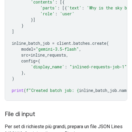
'contents'
:
[{
'parts'
:
[{
'text'
:
'Why is the sky bl
'role'
:
'user'
}]
}
]
inline_batch_job
=
client
.
batches
.
create
(
model
=
"gemini-3.5-flash"
,
src
=
inline_requests
,
config
=
{
'display_name'
:
"inlined-requests-job-1"
,
},
)
print
(
f
"Created batch job: 
{
inline_batch_job
.
name
}
File di input
Per set di richieste più grandi, prepara un file JSON Lines