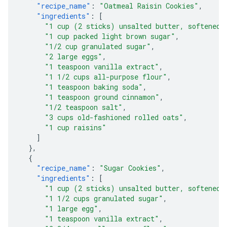
"recipe_name"
:
"Oatmeal Raisin Cookies"
,
"ingredients"
:
[
"1 cup (2 sticks) unsalted butter, softened"
"1 cup packed light brown sugar"
,
"1/2 cup granulated sugar"
,
"2 large eggs"
,
"1 teaspoon vanilla extract"
,
"1 1/2 cups all-purpose flour"
,
"1 teaspoon baking soda"
,
"1 teaspoon ground cinnamon"
,
"1/2 teaspoon salt"
,
"3 cups old-fashioned rolled oats"
,
"1 cup raisins"
]
},
{
"recipe_name"
:
"Sugar Cookies"
,
"ingredients"
:
[
"1 cup (2 sticks) unsalted butter, softened"
"1 1/2 cups granulated sugar"
,
"1 large egg"
,
"1 teaspoon vanilla extract"
,