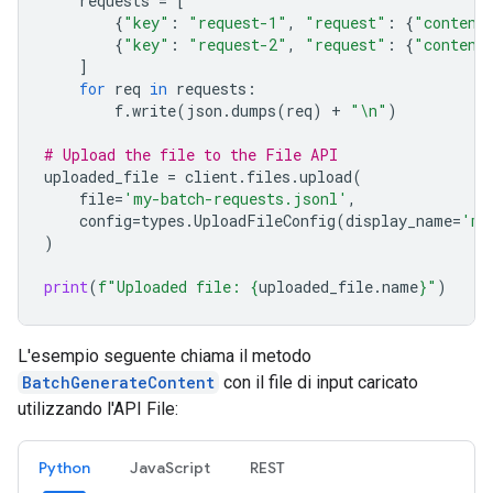
requests
=
[
{
"key"
:
"request-1"
,
"request"
:
{
"content
{
"key"
:
"request-2"
,
"request"
:
{
"content
]
for
req
in
requests
:
f
.
write
(
json
.
dumps
(
req
)
+
"
\n
"
)
# Upload the file to the File API
uploaded_file
=
client
.
files
.
upload
(
file
=
'my-batch-requests.jsonl'
,
config
=
types
.
UploadFileConfig
(
display_name
=
'my
)
print
(
f
"Uploaded file: 
{
uploaded_file
.
name
}
"
)
L'esempio seguente chiama il metodo
BatchGenerateContent
con il file di input caricato
utilizzando l'API File:
Python
JavaScript
REST