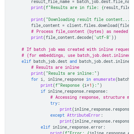
result_file_name
=
batch_job
.
dest
.
file_nam
print
(
f
"Results are in file: 
{
result_file_
print
(
"Downloading result file content..."
file_content
=
client
.
files
.
download
(
file
=
# Process file_content (bytes) as needed
print
(
file_content
.
decode
(
'utf-8'
))
# If batch job was created with inline request
# (for embeddings, use batch_job.dest.inlined_
elif
batch_job
.
dest
and
batch_job
.
dest
.
inlined
# Results are inline
print
(
"Results are inline:"
)
for
i
,
inline_response
in
enumerate
(
batch_
print
(
f
"Response 
{
i
+
1
}
:"
)
if
inline_response
.
response
:
# Accessing response, structure ma
try
:
print
(
inline_response
.
response
except
AttributeError
:
print
(
inline_response
.
response
elif
inline_response
.
error
:
print
(
f
"Error: 
{
inline_response
.
er