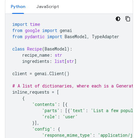
Python
JavaScript
import
time
from
google
import
genai
from
pydantic
import
BaseModel
,
TypeAdapter
class
Recipe
(
BaseModel
):
recipe_name
:
str
ingredients
:
list
[
str
]
client
=
genai
.
Client
()
# A list of dictionaries, where each is a Generate
inline_requests
=
[
{
'contents'
:
[{
'parts'
:
[{
'text'
:
'List a few popular
'role'
:
'user'
}],
'config'
:
{
'response_mime_type'
:
'application/jso