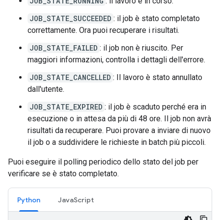
JOB_STATE_RUNNING
: il lavoro è in corso.
JOB_STATE_SUCCEEDED
: il job è stato completato
correttamente. Ora puoi recuperare i risultati.
JOB_STATE_FAILED
: il job non è riuscito. Per
maggiori informazioni, controlla i dettagli dell'errore.
JOB_STATE_CANCELLED
: Il lavoro è stato annullato
dall'utente.
JOB_STATE_EXPIRED
: il job è scaduto perché era in
esecuzione o in attesa da più di 48 ore. Il job non avrà
risultati da recuperare. Puoi provare a inviare di nuovo
il job o a suddividere le richieste in batch più piccoli.
Puoi eseguire il polling periodico dello stato del job per
verificare se è stato completato.
Python
JavaScript