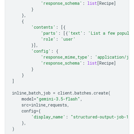
'response_schema'
:
list
[
Recipe
]
}
},
{
'contents'
:
[{
'parts'
:
[{
'text'
:
'List a few popular
'role'
:
'user'
}],
'config'
:
{
'response_mime_type'
:
'application/jso
'response_schema'
:
list
[
Recipe
]
}
}
]
inline_batch_job
=
client
.
batches
.
create
(
model
=
"gemini-3.5-flash"
,
src
=
inline_requests
,
config
=
{
'display_name'
:
"structured-output-job-1"
},
)