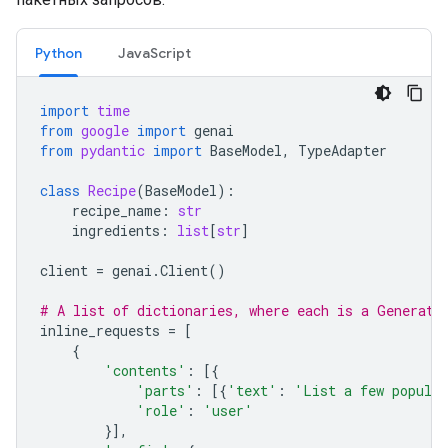
Python
JavaScript
import
time
from
google
import
genai
from
pydantic
import
BaseModel
,
TypeAdapter
class
Recipe
(
BaseModel
):
recipe_name
:
str
ingredients
:
list
[
str
]
client
=
genai
.
Client
()
# A list of dictionaries, where each is a Generate
inline_requests
=
[
{
'contents'
:
[{
'parts'
:
[{
'text'
:
'List a few popular
'role'
:
'user'
}],