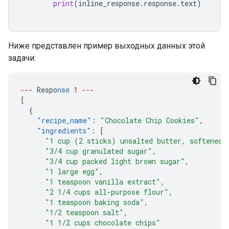
print
(
inline_response
.
response
.
text
)
Ниже представлен пример выходных данных этой
задачи:
---
Respo
nse
1
---
[
{
"recipe_name"
:
"Chocolate Chip Cookies"
,
"ingredients"
:
[
"1 cup (2 sticks) unsalted butter, softened"
"3/4 cup granulated sugar"
,
"3/4 cup packed light brown sugar"
,
"1 large egg"
,
"1 teaspoon vanilla extract"
,
"2 1/4 cups all-purpose flour"
,
"1 teaspoon baking soda"
,
"1/2 teaspoon salt"
,
"1 1/2 cups chocolate chips"