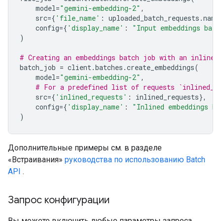
model
=
"gemini-embedding-2"
,
src
=
{
'file_name'
:
uploaded_batch_requests
.
name
config
=
{
'display_name'
:
"Input embeddings batc
)
# Creating an embeddings batch job with an inline 
batch_job
=
client
.
batches
.
create_embeddings
(
model
=
"gemini-embedding-2"
,
# For a predefined list of requests `inlined_r
src
=
{
'inlined_requests'
:
inlined_requests
},
config
=
{
'display_name'
:
"Inlined embeddings ba
)
Дополнительные примеры см. в разделе
«Встраивания»
руководства по использованию Batch
API
.
Запрос конфигурации
Вы можете включить любые параметры запроса,