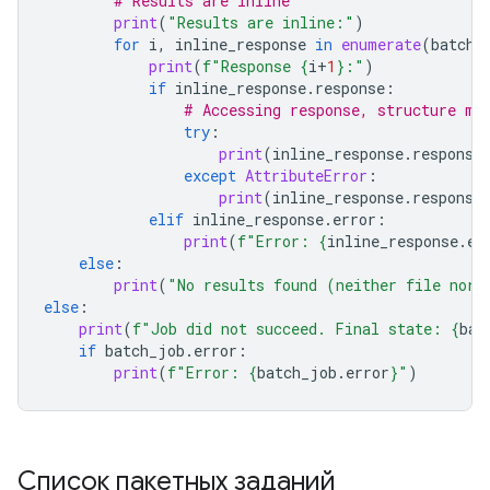
# Results are inline
print
(
"Results are inline:"
)
for
i
,
inline_response
in
enumerate
(
batch_
print
(
f
"Response 
{
i
+
1
}
:"
)
if
inline_response
.
response
:
# Accessing response, structure ma
try
:
print
(
inline_response
.
response
except
AttributeError
:
print
(
inline_response
.
response
elif
inline_response
.
error
:
print
(
f
"Error: 
{
inline_response
.
er
else
:
print
(
"No results found (neither file nor 
else
:
print
(
f
"Job did not succeed. Final state: 
{
bat
if
batch_job
.
error
:
print
(
f
"Error: 
{
batch_job
.
error
}
"
)
Список пакетных заданий