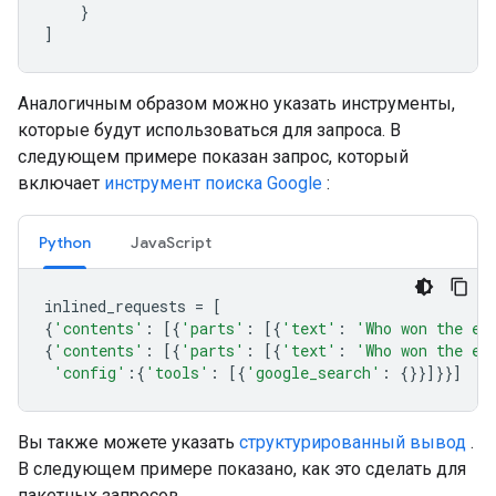
}
]
Аналогичным образом можно указать инструменты,
которые будут использоваться для запроса. В
следующем примере показан запрос, который
включает
инструмент поиска Google
:
Python
JavaScript
inlined_requests
=
[
{
'contents'
:
[{
'parts'
:
[{
'text'
:
'Who won the eu
{
'contents'
:
[{
'parts'
:
[{
'text'
:
'Who won the eu
'config'
:{
'tools'
:
[{
'google_search'
:
{}}]}}]
Вы также можете указать
структурированный вывод
.
В следующем примере показано, как это сделать для
пакетных запросов.