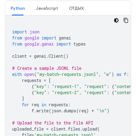
Python
JavaScript
ОТДЫХ
import
json
from
google
import
genai
from
google.genai
import
types
client
=
genai
.
Client
()
# Create a sample JSONL file
with
open
(
"my-batch-requests.jsonl"
,
"w"
)
as
f
:
requests
=
[
{
"key"
:
"request-1"
,
"request"
:
{
"content
{
"key"
:
"request-2"
,
"request"
:
{
"content
]
for
req
in
requests
:
f
.
write
(
json
.
dumps
(
req
)
+
"
\n
"
)
# Upload the file to the File API
uploaded_file
=
client
.
files
.
upload
(
file
=
'my-batch-requests.jsonl'
,