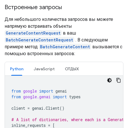
Встроенные запросы
Для небольшого количества запросов вы можете
напрямую встраивать объекты
GenerateContentRequest
в ваш
BatchGenerateContentRequest
. В следующем
примере метод
BatchGenerateContent
вызывается с
помощью встроенных запросов:
Python
JavaScript
ОТДЫХ
from
google
import
genai
from
google.genai
import
types
client
=
genai
.
Client
()
# A list of dictionaries, where each is a Generate
inline_requests
=
[