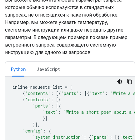
которые обычно используются в стандартных
запросах, не относящихся к пакетной обработке.
Например, вы можете указать температуру,
системные инструкции или даже передать другие
параметры. В следующем примере показан пример
встроенного запроса, содержащего системную
инструкцию для одного из запросов:
Python
JavaScript
inline_requests_list
=
[
{
'contents'
:
[{
'parts'
:
[{
'text'
:
'Write a sh
{
'contents'
:
[{
'parts'
:
[{
'text'
:
'Write a short poem about a ca
}]
}],
'config'
:
{
'system_instruction'
:
{
'parts'
:
[{
'text'
: