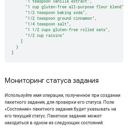
"1 teaspoon vanilla extract"
,
"1 cup gluten-free all-purpose flour blend"
,
"1/2 teaspoon baking soda"
,
"1/2 teaspoon ground cinnamon"
,
"1/4 teaspoon salt"
,
"1 1/2 cups gluten-free rolled oats"
,
"1/2 cup raisins"
]
}
]
Мониторинг статуса задания
Используйте имя операции, полученное при создании
пакетного задания, для проверки его статуса. Поле
«Состояние» пакетного задания будет указывать на
его текущий статус. Пакетное задание может
находиться в одном из следующих состояний: