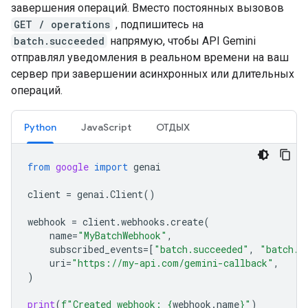
завершения операций. Вместо постоянных вызовов
GET / operations
, подпишитесь на
batch.succeeded
напрямую, чтобы API Gemini
отправлял уведомления в реальном времени на ваш
сервер при завершении асинхронных или длительных
операций.
Python
JavaScript
ОТДЫХ
from
google
import
genai
client
=
genai
.
Client
()
webhook
=
client
.
webhooks
.
create
(
name
=
"MyBatchWebhook"
,
subscribed_events
=
[
"batch.succeeded"
,
"batch.f
uri
=
"https://my-api.com/gemini-callback"
,
)
print
(
f
"Created webhook: 
{
webhook
.
name
}
"
)