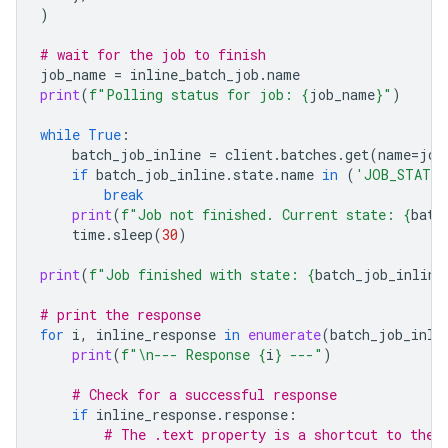
)
# wait for the job to finish
job_name
=
inline_batch_job
.
name
print
(
f
"Polling status for job: 
{
job_name
}
"
)
while
True
:
batch_job_inline
=
client
.
batches
.
get
(
name
=
job
if
batch_job_inline
.
state
.
name
in
(
'JOB_STATE_
break
print
(
f
"Job not finished. Current state: 
{
batc
time
.
sleep
(
30
)
print
(
f
"Job finished with state: 
{
batch_job_inline
# print the response
for
i
,
inline_response
in
enumerate
(
batch_job_inli
print
(
f
"
\n
--- Response 
{
i
}
 ---"
)
# Check for a successful response
if
inline_response
.
response
:
# The .text property is a shortcut to the 