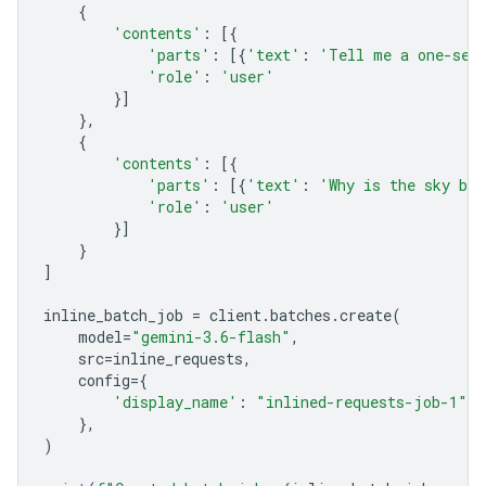
{
'contents'
:
[{
'parts'
:
[{
'text'
:
'Tell me a one-sen
'role'
:
'user'
}]
},
{
'contents'
:
[{
'parts'
:
[{
'text'
:
'Why is the sky bl
'role'
:
'user'
}]
}
]
inline_batch_job
=
client
.
batches
.
create
(
model
=
"gemini-3.6-flash"
,
src
=
inline_requests
,
config
=
{
'display_name'
:
"inlined-requests-job-1"
,
},
)