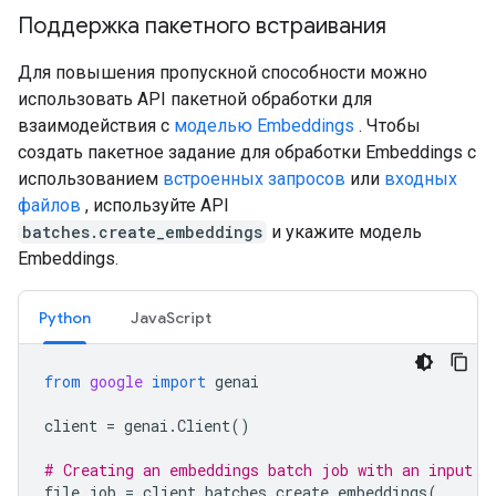
Поддержка пакетного встраивания
Для повышения пропускной способности можно
использовать API пакетной обработки для
взаимодействия с
моделью Embeddings
. Чтобы
создать пакетное задание для обработки Embeddings с
использованием
встроенных запросов
или
входных
файлов
, используйте API
batches.create_embeddings
и укажите модель
Embeddings.
Python
JavaScript
from
google
import
genai
client
=
genai
.
Client
()
# Creating an embeddings batch job with an input f
file_job
=
client
.
batches
.
create_embeddings
(