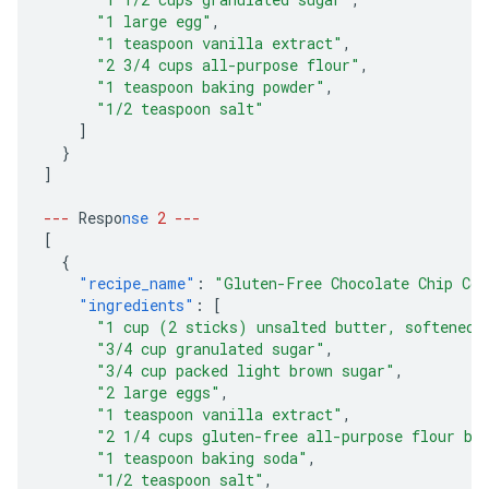
"1 large egg"
,
"1 teaspoon vanilla extract"
,
"2 3/4 cups all-purpose flour"
,
"1 teaspoon baking powder"
,
"1/2 teaspoon salt"
]
}
]
---
Respo
nse
2
---
[
{
"recipe_name"
:
"Gluten-Free Chocolate Chip Coo
"ingredients"
:
[
"1 cup (2 sticks) unsalted butter, softened"
"3/4 cup granulated sugar"
,
"3/4 cup packed light brown sugar"
,
"2 large eggs"
,
"1 teaspoon vanilla extract"
,
"2 1/4 cups gluten-free all-purpose flour bl
"1 teaspoon baking soda"
,
"1/2 teaspoon salt"
,