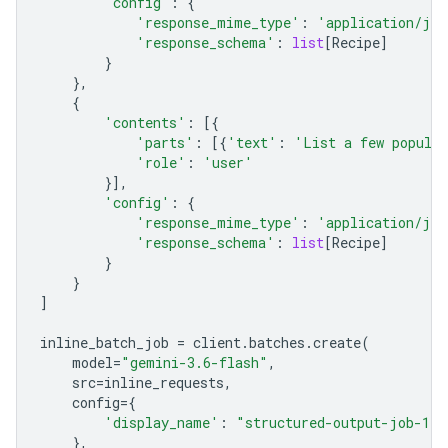
'config'
:
{
'response_mime_type'
:
'application/jso
'response_schema'
:
list
[
Recipe
]
}
},
{
'contents'
:
[{
'parts'
:
[{
'text'
:
'List a few popular
'role'
:
'user'
}],
'config'
:
{
'response_mime_type'
:
'application/jso
'response_schema'
:
list
[
Recipe
]
}
}
]
inline_batch_job
=
client
.
batches
.
create
(
model
=
"gemini-3.6-flash"
,
src
=
inline_requests
,
config
=
{
'display_name'
:
"structured-output-job-1"
},