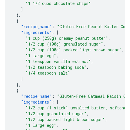
"1 1/2 cups chocolate chips"
]
},
{
"recipe_name"
:
"Gluten-Free Peanut Butter Coo
"ingredients"
:
[
"1 cup (250g) creamy peanut butter"
,
"1/2 cup (100g) granulated sugar"
,
"1/2 cup (100g) packed light brown sugar"
,
"1 large egg"
,
"1 teaspoon vanilla extract"
,
"1/2 teaspoon baking soda"
,
"1/4 teaspoon salt"
]
},
{
"recipe_name"
:
"Gluten-Free Oatmeal Raisin Co
"ingredients"
:
[
"1/2 cup (1 stick) unsalted butter, softened
"1/2 cup granulated sugar"
,
"1/2 cup packed light brown sugar"
,
"1 large egg"
,