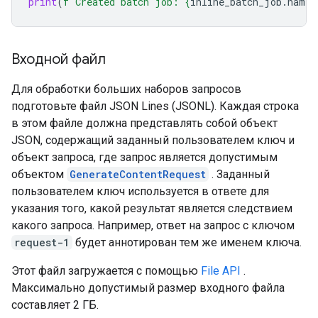
print
(
f
"Created batch job: 
{
inline_batch_job
.
name
}
Входной файл
Для обработки больших наборов запросов
подготовьте файл JSON Lines (JSONL). Каждая строка
в этом файле должна представлять собой объект
JSON, содержащий заданный пользователем ключ и
объект запроса, где запрос является допустимым
объектом
GenerateContentRequest
. Заданный
пользователем ключ используется в ответе для
указания того, какой результат является следствием
какого запроса. Например, ответ на запрос с ключом
request-1
будет аннотирован тем же именем ключа.
Этот файл загружается с помощью
File API
.
Максимально допустимый размер входного файла
составляет 2 ГБ.