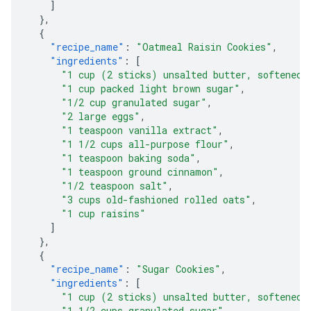
]
},
{
"recipe_name"
:
"Oatmeal Raisin Cookies"
,
"ingredients"
:
[
"1 cup (2 sticks) unsalted butter, softened"
"1 cup packed light brown sugar"
,
"1/2 cup granulated sugar"
,
"2 large eggs"
,
"1 teaspoon vanilla extract"
,
"1 1/2 cups all-purpose flour"
,
"1 teaspoon baking soda"
,
"1 teaspoon ground cinnamon"
,
"1/2 teaspoon salt"
,
"3 cups old-fashioned rolled oats"
,
"1 cup raisins"
]
},
{
"recipe_name"
:
"Sugar Cookies"
,
"ingredients"
:
[
"1 cup (2 sticks) unsalted butter, softened"
"1 1/2 cups granulated sugar"
,