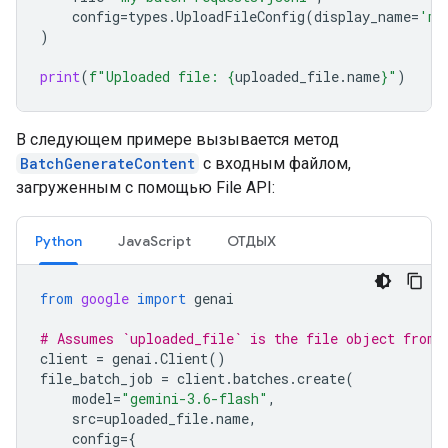
config
=
types
.
UploadFileConfig
(
display_name
=
'my
)
print
(
f
"Uploaded file: 
{
uploaded_file
.
name
}
"
)
В следующем примере вызывается метод
BatchGenerateContent
с входным файлом,
загруженным с помощью File API:
Python
JavaScript
ОТДЫХ
from
google
import
genai
# Assumes `uploaded_file` is the file object from 
client
=
genai
.
Client
()
file_batch_job
=
client
.
batches
.
create
(
model
=
"gemini-3.6-flash"
,
src
=
uploaded_file
.
name
,
config
=
{