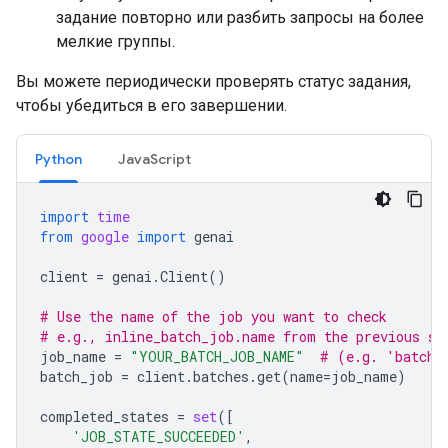
задание повторно или разбить запросы на более
мелкие группы.
Вы можете периодически проверять статус задания,
чтобы убедиться в его завершении.
Python
JavaScript
import
time
from
google
import
genai
client
=
genai
.
Client
()
# Use the name of the job you want to check
# e.g., inline_batch_job.name from the previous st
job_name
=
"YOUR_BATCH_JOB_NAME"
# (e.g. 'batche
batch_job
=
client
.
batches
.
get
(
name
=
job_name
)
completed_states
=
set
([
'JOB_STATE_SUCCEEDED'
,