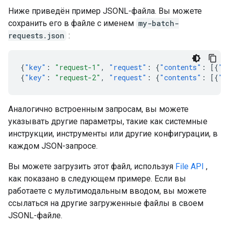
Ниже приведён пример JSONL-файла. Вы можете
сохранить его в файле с именем
my-batch-
requests.json
:
{
"key"
:
"request-1"
,
"request"
:
{
"contents"
:
[{
"p
{
"key"
:
"request-2"
,
"request"
:
{
"contents"
:
[{
"p
Аналогично встроенным запросам, вы можете
указывать другие параметры, такие как системные
инструкции, инструменты или другие конфигурации, в
каждом JSON-запросе.
Вы можете загрузить этот файл, используя
File API
,
как показано в следующем примере. Если вы
работаете с мультимодальным вводом, вы можете
ссылаться на другие загруженные файлы в своем
JSONL-файле.