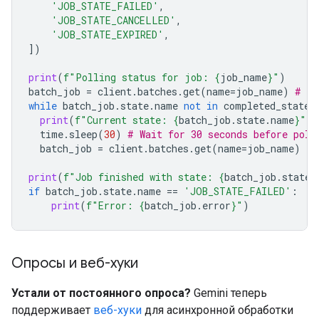
'JOB_STATE_FAILED'
,
'JOB_STATE_CANCELLED'
,
'JOB_STATE_EXPIRED'
,
])
print
(
f
"Polling status for job: 
{
job_name
}
"
)
batch_job
=
client
.
batches
.
get
(
name
=
job_name
)
# In
while
batch_job
.
state
.
name
not
in
completed_states
print
(
f
"Current state: 
{
batch_job
.
state
.
name
}
"
)
time
.
sleep
(
30
)
# Wait for 30 seconds before poll
batch_job
=
client
.
batches
.
get
(
name
=
job_name
)
print
(
f
"Job finished with state: 
{
batch_job
.
state
.
if
batch_job
.
state
.
name
==
'JOB_STATE_FAILED'
:
print
(
f
"Error: 
{
batch_job
.
error
}
"
)
Опросы и веб-хуки
Устали от постоянного опроса?
Gemini теперь
поддерживает
веб-хуки
для асинхронной обработки