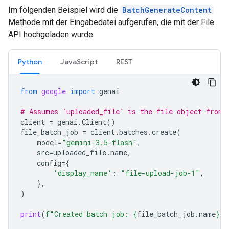
Im folgenden Beispiel wird die
BatchGenerateContent
Methode mit der Eingabedatei aufgerufen, die mit der File
API hochgeladen wurde:
Python
JavaScript
REST
from
google
import
genai
# Assumes `uploaded_file` is the file object from 
client
=
genai
.
Client
()
file_batch_job
=
client
.
batches
.
create
(
model
=
"gemini-3.5-flash"
,
src
=
uploaded_file
.
name
,
config
=
{
'display_name'
:
"file-upload-job-1"
,
},
)
print
(
f
"Created batch job: 
{
file_batch_job
.
name
}
"
)