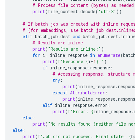
# Process file_content (bytes) as needed
print
(
file_content
.
decode
(
'utf-8'
))
# If batch job was created with inline request
# (for embeddings, use batch_job.dest.inlined_
elif
batch_job
.
dest
and
batch_job
.
dest
.
inlined
# Results are inline
print
(
"Results are inline:"
)
for
i
,
inline_response
in
enumerate
(
batch_
print
(
f
"Response 
{
i
+
1
}
:"
)
if
inline_response
.
response
:
# Accessing response, structure ma
try
:
print
(
inline_response
.
response
except
AttributeError
:
print
(
inline_response
.
response
elif
inline_response
.
error
:
print
(
f
"Error: 
{
inline_response
.
er
else
:
print
(
"No results found (neither file nor 
else
:
print
(
f
"Job did not succeed. Final state: 
{
bat