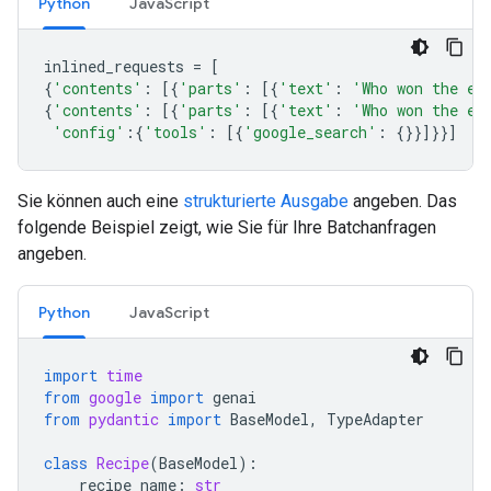
Python
JavaScript
inlined_requests
=
[
{
'contents'
:
[{
'parts'
:
[{
'text'
:
'Who won the eu
{
'contents'
:
[{
'parts'
:
[{
'text'
:
'Who won the eu
'config'
:{
'tools'
:
[{
'google_search'
:
{}}]}}]
Sie können auch eine
strukturierte Ausgabe
angeben. Das
folgende Beispiel zeigt, wie Sie für Ihre Batchanfragen
angeben.
Python
JavaScript
import
time
from
google
import
genai
from
pydantic
import
BaseModel
,
TypeAdapter
class
Recipe
(
BaseModel
):
recipe_name
:
str