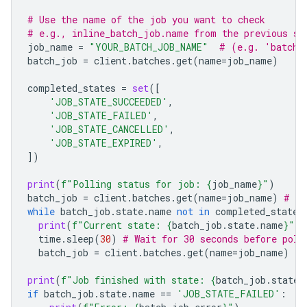
# Use the name of the job you want to check
# e.g., inline_batch_job.name from the previous st
job_name
=
"YOUR_BATCH_JOB_NAME"
# (e.g. 'batche
batch_job
=
client
.
batches
.
get
(
name
=
job_name
)
completed_states
=
set
([
'JOB_STATE_SUCCEEDED'
,
'JOB_STATE_FAILED'
,
'JOB_STATE_CANCELLED'
,
'JOB_STATE_EXPIRED'
,
])
print
(
f
"Polling status for job: 
{
job_name
}
"
)
batch_job
=
client
.
batches
.
get
(
name
=
job_name
)
# In
while
batch_job
.
state
.
name
not
in
completed_states
print
(
f
"Current state: 
{
batch_job
.
state
.
name
}
"
)
time
.
sleep
(
30
)
# Wait for 30 seconds before poll
batch_job
=
client
.
batches
.
get
(
name
=
job_name
)
print
(
f
"Job finished with state: 
{
batch_job
.
state
.
if
batch_job
.
state
.
name
==
'JOB_STATE_FAILED'
: