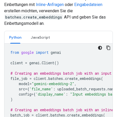
Einbettungen mit
Inline-Anfragen
oder
Eingabedateien
erstellen möchten, verwenden Sie die
batches.create_embeddings
API und geben Sie das
Einbettungsmodell an.
Python
JavaScript
from
google
import
genai
client
=
genai
.
Client
()
# Creating an embeddings batch job with an input f
file_job
=
client
.
batches
.
create_embeddings
(
model
=
"gemini-embedding-2"
,
src
=
{
'file_name'
:
uploaded_batch_requests
.
name
config
=
{
'display_name'
:
"Input embeddings batc
)
# Creating an embeddings batch job with an inline 
batch_job
=
client
.
batches
.
create_embeddings
(