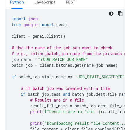
Python
JavaScript
REST
import
json
from
google
import
genai
client
=
genai
.
Client
()
# Use the name of the job you want to check
# e.g., inline_batch_job.name from the previous st
job_name
=
"YOUR_BATCH_JOB_NAME"
batch_job
=
client
.
batches
.
get
(
name
=
job_name
)
if
batch_job
.
state
.
name
==
'JOB_STATE_SUCCEEDED'
:
# If batch job was created with a file
if
batch_job
.
dest
and
batch_job
.
dest
.
file_name
# Results are in a file
result_file_name
=
batch_job
.
dest
.
file_nam
print
(
f
"Results are in file: 
{
result_file_
print
(
"Downloading result file content..."
file_content
=
client
.
files
.
download
(
file
=