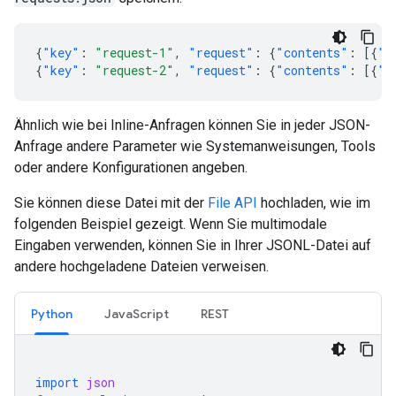
{
"key"
:
"request-1"
,
"request"
:
{
"contents"
:
[{
"p
{
"key"
:
"request-2"
,
"request"
:
{
"contents"
:
[{
"p
Ähnlich wie bei Inline-Anfragen können Sie in jeder JSON-
Anfrage andere Parameter wie Systemanweisungen, Tools
oder andere Konfigurationen angeben.
Sie können diese Datei mit der
File API
hochladen, wie im
folgenden Beispiel gezeigt. Wenn Sie multimodale
Eingaben verwenden, können Sie in Ihrer JSONL-Datei auf
andere hochgeladene Dateien verweisen.
Python
JavaScript
REST
import
json