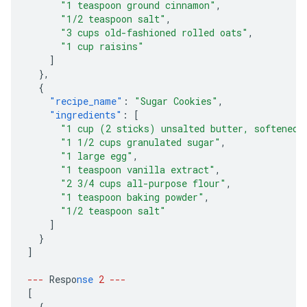
"1 teaspoon ground cinnamon"
,
"1/2 teaspoon salt"
,
"3 cups old-fashioned rolled oats"
,
"1 cup raisins"
]
},
{
"recipe_name"
:
"Sugar Cookies"
,
"ingredients"
:
[
"1 cup (2 sticks) unsalted butter, softened"
"1 1/2 cups granulated sugar"
,
"1 large egg"
,
"1 teaspoon vanilla extract"
,
"2 3/4 cups all-purpose flour"
,
"1 teaspoon baking powder"
,
"1/2 teaspoon salt"
]
}
]
---
Respo
nse
2
---
[
{