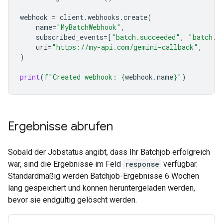
webhook
=
client
.
webhooks
.
create
(
name
=
"MyBatchWebhook"
,
subscribed_events
=
[
"batch.succeeded"
,
"batch.f
uri
=
"https://my-api.com/gemini-callback"
,
)
print
(
f
"Created webhook: 
{
webhook
.
name
}
"
)
Ergebnisse abrufen
Sobald der Jobstatus angibt, dass Ihr Batchjob erfolgreich
war, sind die Ergebnisse im Feld
response
verfügbar.
Standardmäßig werden Batchjob-Ergebnisse 6 Wochen
lang gespeichert und können heruntergeladen werden,
bevor sie endgültig gelöscht werden.