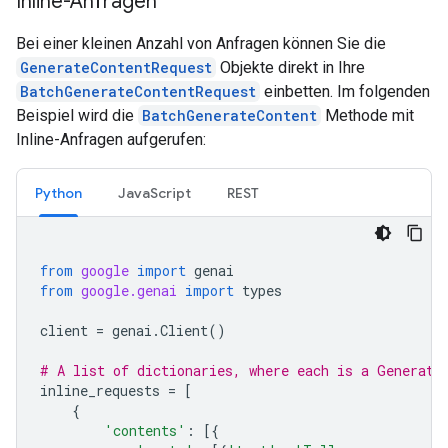
Inline-Anfragen
Bei einer kleinen Anzahl von Anfragen können Sie die
GenerateContentRequest
Objekte direkt in Ihre
BatchGenerateContentRequest
einbetten. Im folgenden
Beispiel wird die
BatchGenerateContent
Methode mit
Inline-Anfragen aufgerufen:
Python
JavaScript
REST
from
google
import
genai
from
google.genai
import
types
client
=
genai
.
Client
()
# A list of dictionaries, where each is a Generate
inline_requests
=
[
{
'contents'
:
[{