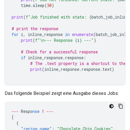
time
.
sleep
(
30
)
print
(
f
"Job finished with state: 
{
batch_job_inline
# print the response
for
i
,
inline_response
in
enumerate
(
batch_job_inli
print
(
f
"
\n
--- Response 
{
i
}
 ---"
)
# Check for a successful response
if
inline_response
.
response
:
# The .text property is a shortcut to the 
print
(
inline_response
.
response
.
text
)
Das folgende Beispiel zeigt eine Ausgabe dieses Jobs:
---
Respo
nse
1
---
[
{
"recipe_name"
:
"Chocolate Chip Cookies"
,