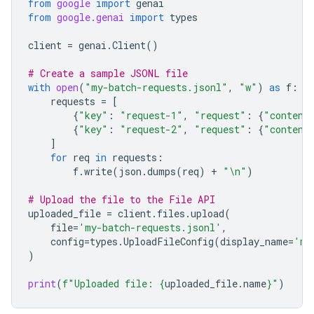
from
google
import
genai
from
google.genai
import
types
client
=
genai
.
Client
()
# Create a sample JSONL file
with
open
(
"my-batch-requests.jsonl"
,
"w"
)
as
f
:
requests
=
[
{
"key"
:
"request-1"
,
"request"
:
{
"content
{
"key"
:
"request-2"
,
"request"
:
{
"content
]
for
req
in
requests
:
f
.
write
(
json
.
dumps
(
req
)
+
"
\n
"
)
# Upload the file to the File API
uploaded_file
=
client
.
files
.
upload
(
file
=
'my-batch-requests.jsonl'
,
config
=
types
.
UploadFileConfig
(
display_name
=
'my
)
print
(
f
"Uploaded file: 
{
uploaded_file
.
name
}
"
)