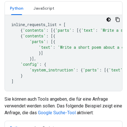
Python
JavaScript
inline_requests_list
=
[
{
'contents'
:
[{
'parts'
:
[{
'text'
:
'Write a sh
{
'contents'
:
[{
'parts'
:
[{
'text'
:
'Write a short poem about a ca
}]
}],
'config'
:
{
'system_instruction'
:
{
'parts'
:
[{
'text'
:
}
]
Sie können auch Tools angeben, die für eine Anfrage
verwendet werden sollen. Das folgende Beispiel zeigt eine
Anfrage, die das
Google Suche-Tool
aktiviert: