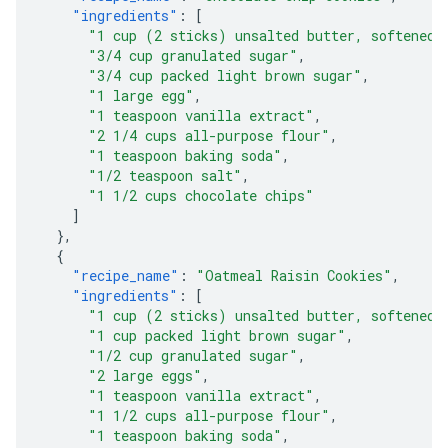
"ingredients"
:
[
"1 cup (2 sticks) unsalted butter, softened"
"3/4 cup granulated sugar"
,
"3/4 cup packed light brown sugar"
,
"1 large egg"
,
"1 teaspoon vanilla extract"
,
"2 1/4 cups all-purpose flour"
,
"1 teaspoon baking soda"
,
"1/2 teaspoon salt"
,
"1 1/2 cups chocolate chips"
]
},
{
"recipe_name"
:
"Oatmeal Raisin Cookies"
,
"ingredients"
:
[
"1 cup (2 sticks) unsalted butter, softened"
"1 cup packed light brown sugar"
,
"1/2 cup granulated sugar"
,
"2 large eggs"
,
"1 teaspoon vanilla extract"
,
"1 1/2 cups all-purpose flour"
,
"1 teaspoon baking soda"
,