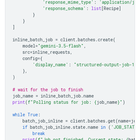
'response_mime_type'
:
'application/jso
'response_schema'
:
list
[
Recipe
]
}
}
]
inline_batch_job
=
client
.
batches
.
create
(
model
=
"gemini-3.5-flash"
,
src
=
inline_requests
,
config
=
{
'display_name'
:
"structured-output-job-1"
},
)
# wait for the job to finish
job_name
=
inline_batch_job
.
name
print
(
f
"Polling status for job: 
{
job_name
}
"
)
while
True
:
batch_job_inline
=
client
.
batches
.
get
(
name
=
job
if
batch_job_inline
.
state
.
name
in
(
'JOB_STATE_
break
print
(
f
"Job not finished. Current state: 
{
batc