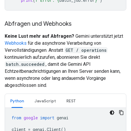
print
(
f
"Error: 
{
batch_job
.
error
}
"
)
Abfragen und Webhooks
Keine Lust mehr auf Abfragen?
Gemini unterstützt jetzt
Webhooks
für die asynchrone Verarbeitung von
Vervollständigungen. Anstatt
GET / operations
kontinuierlich aufzurufen, abonnieren Sie direkt
batch.succeeded
, damit die Gemini API
Echtzeitbenachrichtigungen an Ihren Server senden kann,
wenn asynchrone oder lang andauernde Vorgänge
abgeschlossen sind.
Python
JavaScript
REST
from
google
import
genai
client
=
genai
.
Client
()