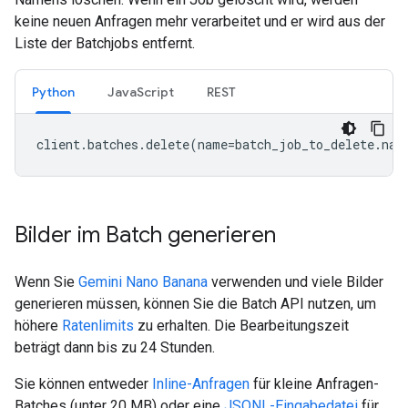
keine neuen Anfragen mehr verarbeitet und er wird aus der
Liste der Batchjobs entfernt.
Python
JavaScript
REST
client
.
batches
.
delete
(
name
=
batch_job_to_delete
.
nam
Bilder im Batch generieren
Wenn Sie
Gemini Nano Banana
verwenden und viele Bilder
generieren müssen, können Sie die Batch API nutzen, um
höhere
Ratenlimits
zu erhalten. Die Bearbeitungszeit
beträgt dann bis zu 24 Stunden.
Sie können entweder
Inline-Anfragen
für kleine Anfragen-
Batches (unter 20 MB) oder eine
JSONL-Eingabedatei
für