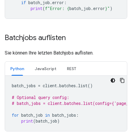
if
batch_job
.
error
:
print
(
f
"Error: 
{
batch_job
.
error
}
"
)
Batchjobs auflisten
Sie können Ihre letzten Batchjobs auflisten.
Python
JavaScript
REST
batch_jobs
=
client
.
batches
.
list
()
# Optional query config:
# batch_jobs = client.batches.list(config={'page_s
for
batch_job
in
batch_jobs
:
print
(
batch_job
)