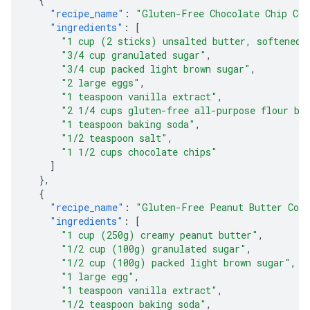
"recipe_name"
:
"Gluten-Free Chocolate Chip Coo
"ingredients"
:
[
"1 cup (2 sticks) unsalted butter, softened"
"3/4 cup granulated sugar"
,
"3/4 cup packed light brown sugar"
,
"2 large eggs"
,
"1 teaspoon vanilla extract"
,
"2 1/4 cups gluten-free all-purpose flour bl
"1 teaspoon baking soda"
,
"1/2 teaspoon salt"
,
"1 1/2 cups chocolate chips"
]
},
{
"recipe_name"
:
"Gluten-Free Peanut Butter Coo
"ingredients"
:
[
"1 cup (250g) creamy peanut butter"
,
"1/2 cup (100g) granulated sugar"
,
"1/2 cup (100g) packed light brown sugar"
,
"1 large egg"
,
"1 teaspoon vanilla extract"
,
"1/2 teaspoon baking soda"
,