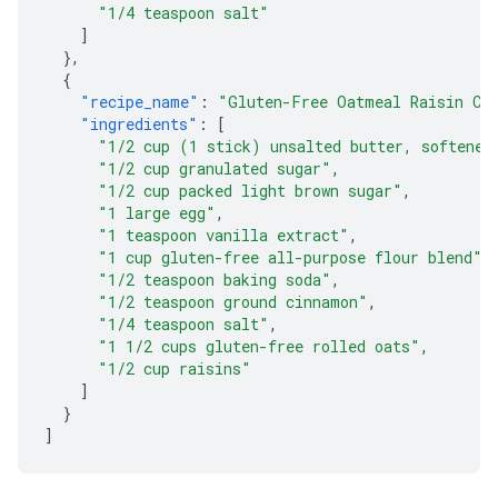
"1/4 teaspoon salt"
]
},
{
"recipe_name"
:
"Gluten-Free Oatmeal Raisin Co
"ingredients"
:
[
"1/2 cup (1 stick) unsalted butter, softened
"1/2 cup granulated sugar"
,
"1/2 cup packed light brown sugar"
,
"1 large egg"
,
"1 teaspoon vanilla extract"
,
"1 cup gluten-free all-purpose flour blend"
,
"1/2 teaspoon baking soda"
,
"1/2 teaspoon ground cinnamon"
,
"1/4 teaspoon salt"
,
"1 1/2 cups gluten-free rolled oats"
,
"1/2 cup raisins"
]
}
]