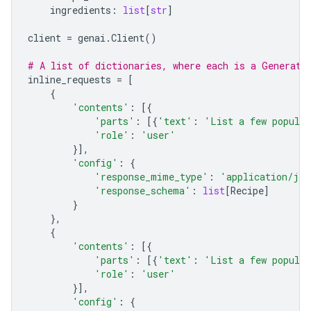
ingredients
:
list
[
str
]
client
=
genai
.
Client
()
# A list of dictionaries, where each is a Generate
inline_requests
=
[
{
'contents'
:
[{
'parts'
:
[{
'text'
:
'List a few popular
'role'
:
'user'
}],
'config'
:
{
'response_mime_type'
:
'application/jso
'response_schema'
:
list
[
Recipe
]
}
},
{
'contents'
:
[{
'parts'
:
[{
'text'
:
'List a few popular
'role'
:
'user'
}],
'config'
:
{