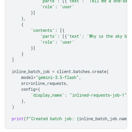
'parts'
:
[{
'text'
:
'Tell me a one-sen
'role'
:
'user'
}]
},
{
'contents'
:
[{
'parts'
:
[{
'text'
:
'Why is the sky bl
'role'
:
'user'
}]
}
]
inline_batch_job
=
client
.
batches
.
create
(
model
=
"gemini-3.5-flash"
,
src
=
inline_requests
,
config
=
{
'display_name'
:
"inlined-requests-job-1"
,
},
)
print
(
f
"Created batch job: 
{
inline_batch_job
.
name
}