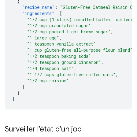
{
"recipe_name"
:
"Gluten-Free Oatmeal Raisin Co
"ingredients"
:
[
"1/2 cup (1 stick) unsalted butter, softened
"1/2 cup granulated sugar"
,
"1/2 cup packed light brown sugar"
,
"1 large egg"
,
"1 teaspoon vanilla extract"
,
"1 cup gluten-free all-purpose flour blend"
,
"1/2 teaspoon baking soda"
,
"1/2 teaspoon ground cinnamon"
,
"1/4 teaspoon salt"
,
"1 1/2 cups gluten-free rolled oats"
,
"1/2 cup raisins"
]
}
]
Surveiller l'état d'un job