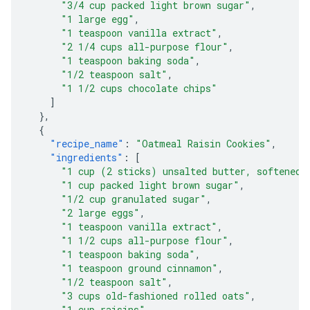
"3/4 cup packed light brown sugar"
,
"1 large egg"
,
"1 teaspoon vanilla extract"
,
"2 1/4 cups all-purpose flour"
,
"1 teaspoon baking soda"
,
"1/2 teaspoon salt"
,
"1 1/2 cups chocolate chips"
]
},
{
"recipe_name"
:
"Oatmeal Raisin Cookies"
,
"ingredients"
:
[
"1 cup (2 sticks) unsalted butter, softened"
"1 cup packed light brown sugar"
,
"1/2 cup granulated sugar"
,
"2 large eggs"
,
"1 teaspoon vanilla extract"
,
"1 1/2 cups all-purpose flour"
,
"1 teaspoon baking soda"
,
"1 teaspoon ground cinnamon"
,
"1/2 teaspoon salt"
,
"3 cups old-fashioned rolled oats"
,
"1 cup raisins"