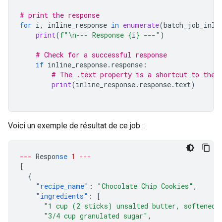
# print the response
for
i
,
inline_response
in
enumerate
(
batch_job_inli
print
(
f
"
\n
--- Response 
{
i
}
 ---"
)
# Check for a successful response
if
inline_response
.
response
:
# The .text property is a shortcut to the 
print
(
inline_response
.
response
.
text
)
Voici un exemple de résultat de ce job :
---
Respo
nse
1
---
[
{
"recipe_name"
:
"Chocolate Chip Cookies"
,
"ingredients"
:
[
"1 cup (2 sticks) unsalted butter, softened"
"3/4 cup granulated sugar"
,