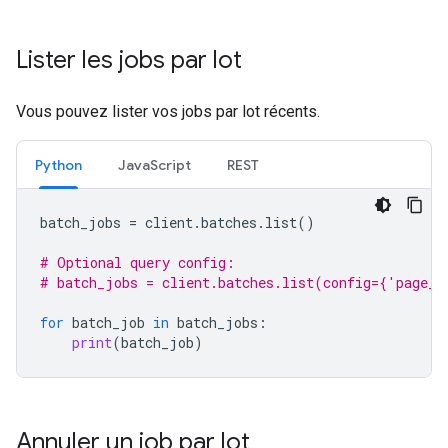
Lister les jobs par lot
Vous pouvez lister vos jobs par lot récents.
Python
JavaScript
REST
batch_jobs
=
client
.
batches
.
list
()
# Optional query config:
# batch_jobs = client.batches.list(config={'page_s
for
batch_job
in
batch_jobs
:
print
(
batch_job
)
Annuler un job par lot