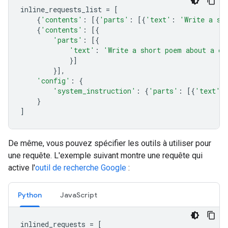
inline_requests_list
=
[
{
'contents'
:
[{
'parts'
:
[{
'text'
:
'Write a sh
{
'contents'
:
[{
'parts'
:
[{
'text'
:
'Write a short poem about a ca
}]
}],
'config'
:
{
'system_instruction'
:
{
'parts'
:
[{
'text'
:
}
]
De même, vous pouvez spécifier les outils à utiliser pour
une requête. L'exemple suivant montre une requête qui
active l'
outil de recherche Google
:
Python
JavaScript
inlined_requests
=
[