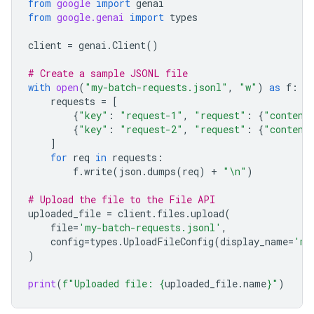
from
google
import
genai
from
google.genai
import
types
client
=
genai
.
Client
()
# Create a sample JSONL file
with
open
(
"my-batch-requests.jsonl"
,
"w"
)
as
f
:
requests
=
[
{
"key"
:
"request-1"
,
"request"
:
{
"content
{
"key"
:
"request-2"
,
"request"
:
{
"content
]
for
req
in
requests
:
f
.
write
(
json
.
dumps
(
req
)
+
"
\n
"
)
# Upload the file to the File API
uploaded_file
=
client
.
files
.
upload
(
file
=
'my-batch-requests.jsonl'
,
config
=
types
.
UploadFileConfig
(
display_name
=
'my
)
print
(
f
"Uploaded file: 
{
uploaded_file
.
name
}
"
)