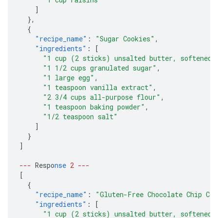
]
},
{
"recipe_name"
:
"Sugar Cookies"
,
"ingredients"
:
[
"1 cup (2 sticks) unsalted butter, softened"
"1 1/2 cups granulated sugar"
,
"1 large egg"
,
"1 teaspoon vanilla extract"
,
"2 3/4 cups all-purpose flour"
,
"1 teaspoon baking powder"
,
"1/2 teaspoon salt"
]
}
]
---
Respo
nse
2
---
[
{
"recipe_name"
:
"Gluten-Free Chocolate Chip Coo
"ingredients"
:
[
"1 cup (2 sticks) unsalted butter, softened"