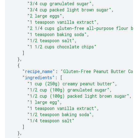
"3/4 cup granulated sugar"
,
"3/4 cup packed light brown sugar"
,
"2 large eggs"
,
"1 teaspoon vanilla extract"
,
"2 1/4 cups gluten-free all-purpose flour bl
"1 teaspoon baking soda"
,
"1/2 teaspoon salt"
,
"1 1/2 cups chocolate chips"
]
},
{
"recipe_name"
:
"Gluten-Free Peanut Butter Coo
"ingredients"
:
[
"1 cup (250g) creamy peanut butter"
,
"1/2 cup (100g) granulated sugar"
,
"1/2 cup (100g) packed light brown sugar"
,
"1 large egg"
,
"1 teaspoon vanilla extract"
,
"1/2 teaspoon baking soda"
,
"1/4 teaspoon salt"
]
},