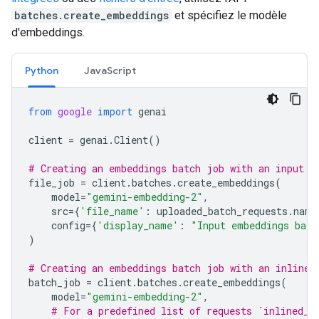
batches.create_embeddings
et spécifiez le modèle
d'embeddings.
Python
JavaScript
from
google
import
genai
client
=
genai
.
Client
()
# Creating an embeddings batch job with an input f
file_job
=
client
.
batches
.
create_embeddings
(
model
=
"gemini-embedding-2"
,
src
=
{
'file_name'
:
uploaded_batch_requests
.
name
config
=
{
'display_name'
:
"Input embeddings batc
)
# Creating an embeddings batch job with an inline 
batch_job
=
client
.
batches
.
create_embeddings
(
model
=
"gemini-embedding-2"
,
# For a predefined list of requests `inlined_r