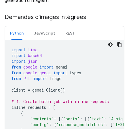
génération d'images) :
Demandes d'images intégrées
Python
JavaScript
REST
import
time
import
base64
import
json
from
google
import
genai
from
google.genai
import
types
from
PIL
import
Image
client
=
genai
.
Client
()
# 1. Create batch job with inline requests
inline_requests
=
[
{
'contents'
:
[{
'parts'
:
[{
'text'
:
'A big l
'config'
:
{
'response_modalities'
:
[
'TEXT'