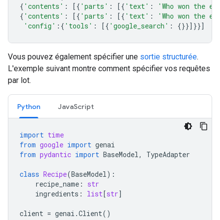
{
'contents'
:
[{
'parts'
:
[{
'text'
:
'Who won the eu
{
'contents'
:
[{
'parts'
:
[{
'text'
:
'Who won the eu
'config'
:{
'tools'
:
[{
'google_search'
:
{}}]}}]
Vous pouvez également spécifier une
sortie structurée
.
L'exemple suivant montre comment spécifier vos requêtes
par lot.
Python
JavaScript
import
time
from
google
import
genai
from
pydantic
import
BaseModel
,
TypeAdapter
class
Recipe
(
BaseModel
):
recipe_name
:
str
ingredients
:
list
[
str
]
client
=
genai
.
Client
()