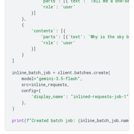
'parts'
:
[{
'text'
:
'Tell me a one-sen
'role'
:
'user'
}]
},
{
'contents'
:
[{
'parts'
:
[{
'text'
:
'Why is the sky bl
'role'
:
'user'
}]
}
]
inline_batch_job
=
client
.
batches
.
create
(
model
=
"gemini-3.5-flash"
,
src
=
inline_requests
,
config
=
{
'display_name'
:
"inlined-requests-job-1"
,
},
)
print
(
f
"Created batch job: 
{
inline_batch_job
.
name
}