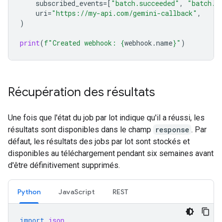
subscribed_events
=
[
"batch.succeeded"
,
"batch.f
uri
=
"https://my-api.com/gemini-callback"
,
)
print
(
f
"Created webhook: 
{
webhook
.
name
}
"
)
Récupération des résultats
Une fois que l'état du job par lot indique qu'il a réussi, les
résultats sont disponibles dans le champ
response
. Par
défaut, les résultats des jobs par lot sont stockés et
disponibles au téléchargement pendant six semaines avant
d'être définitivement supprimés.
Python
JavaScript
REST
import
json