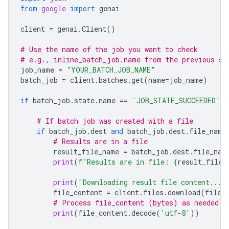
from
google
import
genai
client
=
genai
.
Client
()
# Use the name of the job you want to check
# e.g., inline_batch_job.name from the previous st
job_name
=
"YOUR_BATCH_JOB_NAME"
batch_job
=
client
.
batches
.
get
(
name
=
job_name
)
if
batch_job
.
state
.
name
==
'JOB_STATE_SUCCEEDED'
:
# If batch job was created with a file
if
batch_job
.
dest
and
batch_job
.
dest
.
file_name
# Results are in a file
result_file_name
=
batch_job
.
dest
.
file_nam
print
(
f
"Results are in file: 
{
result_file_
print
(
"Downloading result file content..."
file_content
=
client
.
files
.
download
(
file
=
# Process file_content (bytes) as needed
print
(
file_content
.
decode
(
'utf-8'
))