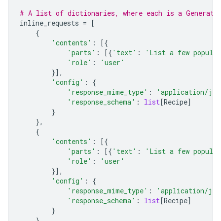
# A list of dictionaries, where each is a Generate
inline_requests
=
[
{
'contents'
:
[{
'parts'
:
[{
'text'
:
'List a few popular
'role'
:
'user'
}],
'config'
:
{
'response_mime_type'
:
'application/jso
'response_schema'
:
list
[
Recipe
]
}
},
{
'contents'
:
[{
'parts'
:
[{
'text'
:
'List a few popular
'role'
:
'user'
}],
'config'
:
{
'response_mime_type'
:
'application/jso
'response_schema'
:
list
[
Recipe
]
}
}