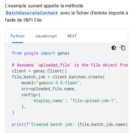
L'exemple suivant appelle la méthode
BatchGenerateContent
avec le fichier d'entrée importé à
l'aide de l'API File :
Python
JavaScript
REST
from
google
import
genai
# Assumes `uploaded_file` is the file object from 
client
=
genai
.
Client
()
file_batch_job
=
client
.
batches
.
create
(
model
=
"gemini-3.5-flash"
,
src
=
uploaded_file
.
name
,
config
=
{
'display_name'
:
"file-upload-job-1"
,
},
)
print
(
f
"Created batch job: 
{
file_batch_job
.
name
}
"
)