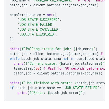
job_name
=
"YOUR_BATCH_JOB_NAME"
# (e.g. 'batche
batch_job
=
client
.
batches
.
get
(
name
=
job_name
)
completed_states
=
set
([
'JOB_STATE_SUCCEEDED'
,
'JOB_STATE_FAILED'
,
'JOB_STATE_CANCELLED'
,
'JOB_STATE_EXPIRED'
,
])
print
(
f
"Polling status for job: 
{
job_name
}
"
)
batch_job
=
client
.
batches
.
get
(
name
=
job_name
)
# In
while
batch_job
.
state
.
name
not
in
completed_states
print
(
f
"Current state: 
{
batch_job
.
state
.
name
}
"
)
time
.
sleep
(
30
)
# Wait for 30 seconds before poll
batch_job
=
client
.
batches
.
get
(
name
=
job_name
)
print
(
f
"Job finished with state: 
{
batch_job
.
state
.
if
batch_job
.
state
.
name
==
'JOB_STATE_FAILED'
:
print
(
f
"Error: 
{
batch_job
.
error
}
"
)