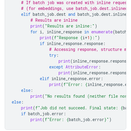
# If batch job was created with inline request
# (for embeddings, use batch_job.dest.inlined_
elif
batch_job
.
dest
and
batch_job
.
dest
.
inlined
# Results are inline
print
(
"Results are inline:"
)
for
i
,
inline_response
in
enumerate
(
batch_
print
(
f
"Response 
{
i
+
1
}
:"
)
if
inline_response
.
response
:
# Accessing response, structure ma
try
:
print
(
inline_response
.
response
except
AttributeError
:
print
(
inline_response
.
response
elif
inline_response
.
error
:
print
(
f
"Error: 
{
inline_response
.
er
else
:
print
(
"No results found (neither file nor 
else
:
print
(
f
"Job did not succeed. Final state: 
{
bat
if
batch_job
.
error
:
print
(
f
"Error: 
{
batch_job
.
error
}
"
)