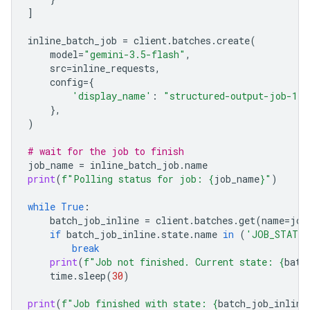
]
inline_batch_job
=
client
.
batches
.
create
(
model
=
"gemini-3.5-flash"
,
src
=
inline_requests
,
config
=
{
'display_name'
:
"structured-output-job-1"
},
)
# wait for the job to finish
job_name
=
inline_batch_job
.
name
print
(
f
"Polling status for job: 
{
job_name
}
"
)
while
True
:
batch_job_inline
=
client
.
batches
.
get
(
name
=
job
if
batch_job_inline
.
state
.
name
in
(
'JOB_STATE_
break
print
(
f
"Job not finished. Current state: 
{
batc
time
.
sleep
(
30
)
print
(
f
"Job finished with state: 
{
batch_job_inline