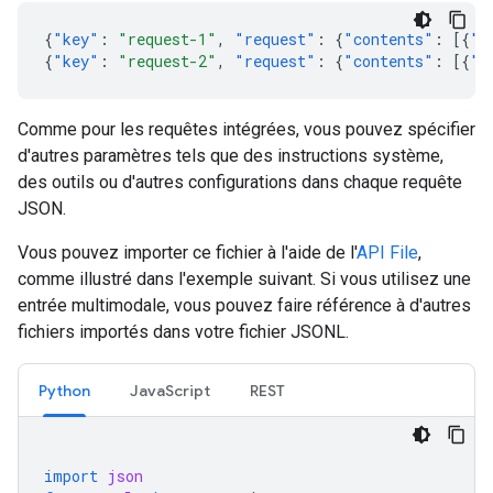
{
"key"
:
"request-1"
,
"request"
:
{
"contents"
:
[{
"p
{
"key"
:
"request-2"
,
"request"
:
{
"contents"
:
[{
"p
Comme pour les requêtes intégrées, vous pouvez spécifier
d'autres paramètres tels que des instructions système,
des outils ou d'autres configurations dans chaque requête
JSON.
Vous pouvez importer ce fichier à l'aide de l'
API File
,
comme illustré dans l'exemple suivant. Si vous utilisez une
entrée multimodale, vous pouvez faire référence à d'autres
fichiers importés dans votre fichier JSONL.
Python
JavaScript
REST
import
json