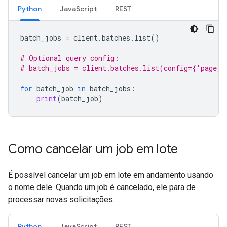
Python
JavaScript
REST
batch_jobs
=
client
.
batches
.
list
()
# Optional query config:
# batch_jobs = client.batches.list(config={'page_s
for
batch_job
in
batch_jobs
:
print
(
batch_job
)
Como cancelar um job em lote
É possível cancelar um job em lote em andamento usando
o nome dele. Quando um job é cancelado, ele para de
processar novas solicitações.
Python
JavaScript
REST