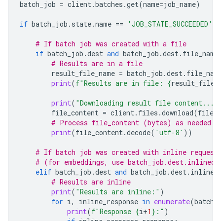
batch_job
=
client
.
batches
.
get
(
name
=
job_name
)
if
batch_job
.
state
.
name
==
'JOB_STATE_SUCCEEDED'
:
# If batch job was created with a file
if
batch_job
.
dest
and
batch_job
.
dest
.
file_name
# Results are in a file
result_file_name
=
batch_job
.
dest
.
file_nam
print
(
f
"Results are in file: 
{
result_file_
print
(
"Downloading result file content..."
file_content
=
client
.
files
.
download
(
file
=
# Process file_content (bytes) as needed
print
(
file_content
.
decode
(
'utf-8'
))
# If batch job was created with inline request
# (for embeddings, use batch_job.dest.inlined_
elif
batch_job
.
dest
and
batch_job
.
dest
.
inlined
# Results are inline
print
(
"Results are inline:"
)
for
i
,
inline_response
in
enumerate
(
batch_
print
(
f
"Response 
{
i
+
1
}
:"
)