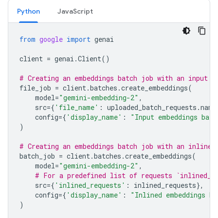
Python
JavaScript
from
google
import
genai
client
=
genai
.
Client
()
# Creating an embeddings batch job with an input f
file_job
=
client
.
batches
.
create_embeddings
(
model
=
"gemini-embedding-2"
,
src
=
{
'file_name'
:
uploaded_batch_requests
.
name
config
=
{
'display_name'
:
"Input embeddings batc
)
# Creating an embeddings batch job with an inline 
batch_job
=
client
.
batches
.
create_embeddings
(
model
=
"gemini-embedding-2"
,
# For a predefined list of requests `inlined_r
src
=
{
'inlined_requests'
:
inlined_requests
},
config
=
{
'display_name'
:
"Inlined embeddings ba
)