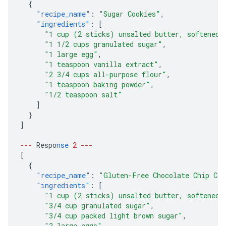
{
"recipe_name"
:
"Sugar Cookies"
,
"ingredients"
:
[
"1 cup (2 sticks) unsalted butter, softened"
"1 1/2 cups granulated sugar"
,
"1 large egg"
,
"1 teaspoon vanilla extract"
,
"2 3/4 cups all-purpose flour"
,
"1 teaspoon baking powder"
,
"1/2 teaspoon salt"
]
}
]
---
Respo
nse
2
---
[
{
"recipe_name"
:
"Gluten-Free Chocolate Chip Coo
"ingredients"
:
[
"1 cup (2 sticks) unsalted butter, softened"
"3/4 cup granulated sugar"
,
"3/4 cup packed light brown sugar"
,
"2 large eggs"
,