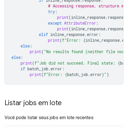
if
inline_response
.
response
:
# Accessing response, structure ma
try
:
print
(
inline_response
.
response
except
AttributeError
:
print
(
inline_response
.
response
elif
inline_response
.
error
:
print
(
f
"Error: 
{
inline_response
.
er
else
:
print
(
"No results found (neither file nor 
else
:
print
(
f
"Job did not succeed. Final state: 
{
bat
if
batch_job
.
error
:
print
(
f
"Error: 
{
batch_job
.
error
}
"
)
Listar jobs em lote
Você pode listar seus jobs em lote recentes.