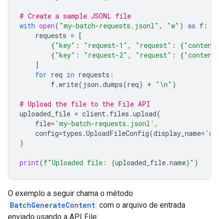
# Create a sample JSONL file
with
open
(
"my-batch-requests.jsonl"
,
"w"
)
as
f
:
requests
=
[
{
"key"
:
"request-1"
,
"request"
:
{
"content
{
"key"
:
"request-2"
,
"request"
:
{
"content
]
for
req
in
requests
:
f
.
write
(
json
.
dumps
(
req
)
+
"
\n
"
)
# Upload the file to the File API
uploaded_file
=
client
.
files
.
upload
(
file
=
'my-batch-requests.jsonl'
,
config
=
types
.
UploadFileConfig
(
display_name
=
'my
)
print
(
f
"Uploaded file: 
{
uploaded_file
.
name
}
"
)
O exemplo a seguir chama o método
BatchGenerateContent
com o arquivo de entrada
enviado usando a API File: