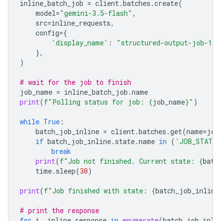
inline_batch_job
=
client
.
batches
.
create
(
model
=
"gemini-3.5-flash"
,
src
=
inline_requests
,
config
=
{
'display_name'
:
"structured-output-job-1"
},
)
# wait for the job to finish
job_name
=
inline_batch_job
.
name
print
(
f
"Polling status for job: 
{
job_name
}
"
)
while
True
:
batch_job_inline
=
client
.
batches
.
get
(
name
=
job
if
batch_job_inline
.
state
.
name
in
(
'JOB_STATE_
break
print
(
f
"Job not finished. Current state: 
{
batc
time
.
sleep
(
30
)
print
(
f
"Job finished with state: 
{
batch_job_inline
# print the response
for
i
,
inline_response
in
enumerate
(
batch_job_inli