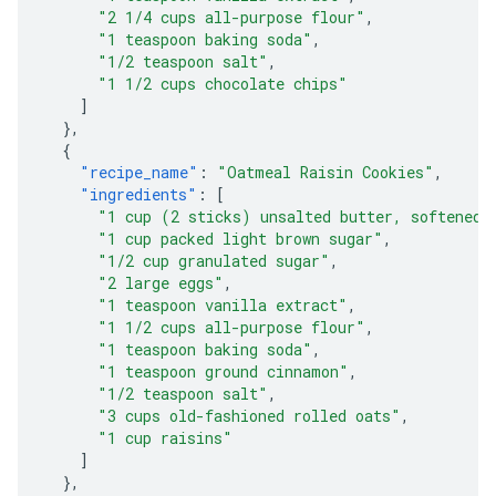
"2 1/4 cups all-purpose flour"
,
"1 teaspoon baking soda"
,
"1/2 teaspoon salt"
,
"1 1/2 cups chocolate chips"
]
},
{
"recipe_name"
:
"Oatmeal Raisin Cookies"
,
"ingredients"
:
[
"1 cup (2 sticks) unsalted butter, softened"
"1 cup packed light brown sugar"
,
"1/2 cup granulated sugar"
,
"2 large eggs"
,
"1 teaspoon vanilla extract"
,
"1 1/2 cups all-purpose flour"
,
"1 teaspoon baking soda"
,
"1 teaspoon ground cinnamon"
,
"1/2 teaspoon salt"
,
"3 cups old-fashioned rolled oats"
,
"1 cup raisins"
]
},