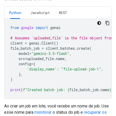
Python
JavaScript
REST
from
google
import
genai
# Assumes `uploaded_file` is the file object from 
client
=
genai
.
Client
()
file_batch_job
=
client
.
batches
.
create
(
model
=
"gemini-3.5-flash"
,
src
=
uploaded_file
.
name
,
config
=
{
'display_name'
:
"file-upload-job-1"
,
},
)
print
(
f
"Created batch job: 
{
file_batch_job
.
name
}
"
)
Ao criar um job em lote, você recebe um nome de job. Use
esse nome para
monitorar
o status do job e
recuperar os