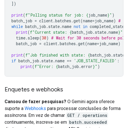
])
print
(
f
"Polling status for job: 
{
job_name
}
"
)
batch_job
=
client
.
batches
.
get
(
name
=
job_name
)
# In
while
batch_job
.
state
.
name
not
in
completed_states
print
(
f
"Current state: 
{
batch_job
.
state
.
name
}
"
)
time
.
sleep
(
30
)
# Wait for 30 seconds before poll
batch_job
=
client
.
batches
.
get
(
name
=
job_name
)
print
(
f
"Job finished with state: 
{
batch_job
.
state
.
if
batch_job
.
state
.
name
==
'JOB_STATE_FAILED'
:
print
(
f
"Error: 
{
batch_job
.
error
}
"
)
Enquetes e webhooks
Cansou de fazer pesquisas?
O Gemini agora oferece
suporte a
Webhooks
para processar conclusões de forma
assíncrona. Em vez de chamar
GET / operations
continuamente, inscreva-se em
batch.succeeded