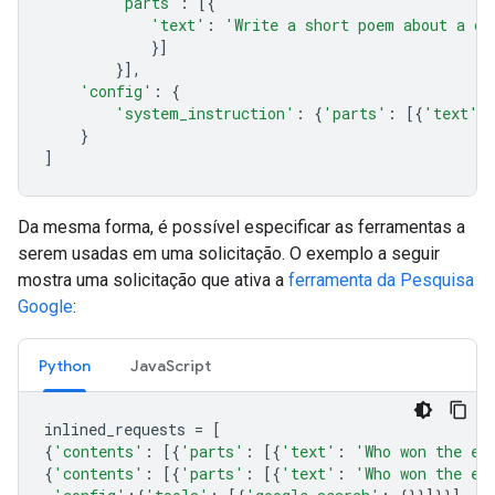
'parts'
:
[{
'text'
:
'Write a short poem about a ca
}]
}],
'config'
:
{
'system_instruction'
:
{
'parts'
:
[{
'text'
:
}
]
Da mesma forma, é possível especificar as ferramentas a
serem usadas em uma solicitação. O exemplo a seguir
mostra uma solicitação que ativa a
ferramenta da Pesquisa
Google
:
Python
JavaScript
inlined_requests
=
[
{
'contents'
:
[{
'parts'
:
[{
'text'
:
'Who won the eu
{
'contents'
:
[{
'parts'
:
[{
'text'
:
'Who won the eu