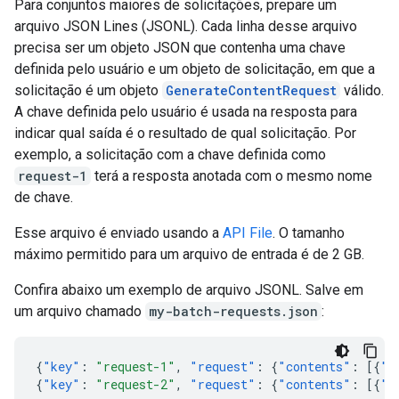
Para conjuntos maiores de solicitações, prepare um
arquivo JSON Lines (JSONL). Cada linha desse arquivo
precisa ser um objeto JSON que contenha uma chave
definida pelo usuário e um objeto de solicitação, em que a
solicitação é um objeto
GenerateContentRequest
válido.
A chave definida pelo usuário é usada na resposta para
indicar qual saída é o resultado de qual solicitação. Por
exemplo, a solicitação com a chave definida como
request-1
terá a resposta anotada com o mesmo nome
de chave.
Esse arquivo é enviado usando a
API File
. O tamanho
máximo permitido para um arquivo de entrada é de 2 GB.
Confira abaixo um exemplo de arquivo JSONL. Salve em
um arquivo chamado
my-batch-requests.json
:
{
"key"
:
"request-1"
,
"request"
:
{
"contents"
:
[{
"p
{
"key"
:
"request-2"
,
"request"
:
{
"contents"
:
[{
"p