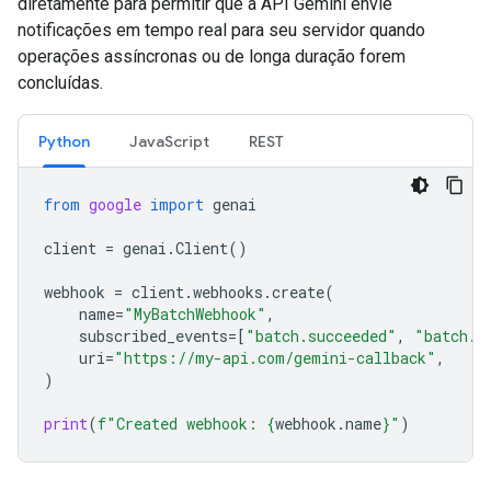
diretamente para permitir que a API Gemini envie
notificações em tempo real para seu servidor quando
operações assíncronas ou de longa duração forem
concluídas.
Python
JavaScript
REST
from
google
import
genai
client
=
genai
.
Client
()
webhook
=
client
.
webhooks
.
create
(
name
=
"MyBatchWebhook"
,
subscribed_events
=
[
"batch.succeeded"
,
"batch.f
uri
=
"https://my-api.com/gemini-callback"
,
)
print
(
f
"Created webhook: 
{
webhook
.
name
}
"
)