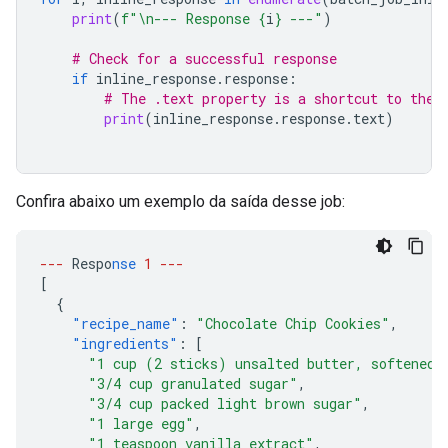
print
(
f
"
\n
--- Response 
{
i
}
 ---"
)
# Check for a successful response
if
inline_response
.
response
:
# The .text property is a shortcut to the 
print
(
inline_response
.
response
.
text
)
Confira abaixo um exemplo da saída desse job:
---
Respo
nse
1
---
[
{
"recipe_name"
:
"Chocolate Chip Cookies"
,
"ingredients"
:
[
"1 cup (2 sticks) unsalted butter, softened"
"3/4 cup granulated sugar"
,
"3/4 cup packed light brown sugar"
,
"1 large egg"
,
"1 teaspoon vanilla extract"
,