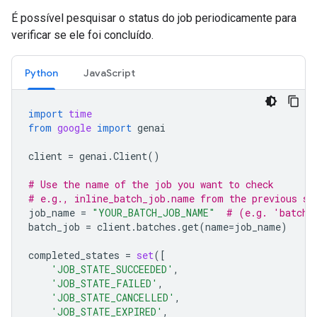
É possível pesquisar o status do job periodicamente para
verificar se ele foi concluído.
Python
JavaScript
import
time
from
google
import
genai
client
=
genai
.
Client
()
# Use the name of the job you want to check
# e.g., inline_batch_job.name from the previous st
job_name
=
"YOUR_BATCH_JOB_NAME"
# (e.g. 'batche
batch_job
=
client
.
batches
.
get
(
name
=
job_name
)
completed_states
=
set
([
'JOB_STATE_SUCCEEDED'
,
'JOB_STATE_FAILED'
,
'JOB_STATE_CANCELLED'
,
'JOB_STATE_EXPIRED'
,