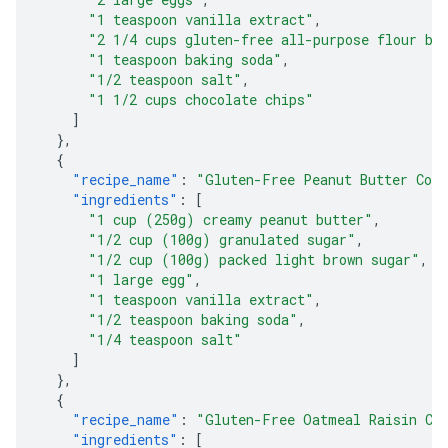
"1 teaspoon vanilla extract"
,
"2 1/4 cups gluten-free all-purpose flour bl
"1 teaspoon baking soda"
,
"1/2 teaspoon salt"
,
"1 1/2 cups chocolate chips"
]
},
{
"recipe_name"
:
"Gluten-Free Peanut Butter Coo
"ingredients"
:
[
"1 cup (250g) creamy peanut butter"
,
"1/2 cup (100g) granulated sugar"
,
"1/2 cup (100g) packed light brown sugar"
,
"1 large egg"
,
"1 teaspoon vanilla extract"
,
"1/2 teaspoon baking soda"
,
"1/4 teaspoon salt"
]
},
{
"recipe_name"
:
"Gluten-Free Oatmeal Raisin Co
"ingredients"
:
[