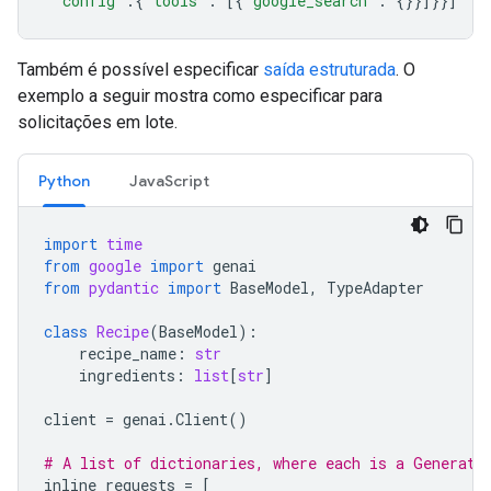
'config'
:{
'tools'
:
[{
'google_search'
:
{}}]}}]
Também é possível especificar
saída estruturada
. O
exemplo a seguir mostra como especificar para
solicitações em lote.
Python
JavaScript
import
time
from
google
import
genai
from
pydantic
import
BaseModel
,
TypeAdapter
class
Recipe
(
BaseModel
):
recipe_name
:
str
ingredients
:
list
[
str
]
client
=
genai
.
Client
()
# A list of dictionaries, where each is a Generate
inline_requests
=
[