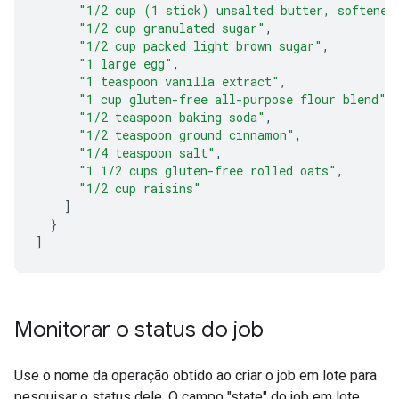
"1/2 cup (1 stick) unsalted butter, softened
"1/2 cup granulated sugar"
,
"1/2 cup packed light brown sugar"
,
"1 large egg"
,
"1 teaspoon vanilla extract"
,
"1 cup gluten-free all-purpose flour blend"
,
"1/2 teaspoon baking soda"
,
"1/2 teaspoon ground cinnamon"
,
"1/4 teaspoon salt"
,
"1 1/2 cups gluten-free rolled oats"
,
"1/2 cup raisins"
]
}
]
Monitorar o status do job
Use o nome da operação obtido ao criar o job em lote para
pesquisar o status dele. O campo "state" do job em lote