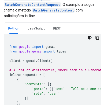
BatchGenerateContentRequest
. O exemplo a seguir
chama o método
BatchGenerateContent
com
solicitações in-line:
Python
JavaScript
REST
from
google
import
genai
from
google.genai
import
types
client
=
genai
.
Client
()
# A list of dictionaries, where each is a Generate
inline_requests
=
[
{
'contents'
:
[{
'parts'
:
[{
'text'
:
'Tell me a one-sen
'role'
:
'user'
}]
},