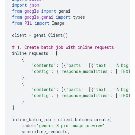
import
json
from
google
import
genai
from
google.genai
import
types
from
PIL
import
Image
client
=
genai
.
Client
()
# 1. Create batch job with inline requests
inline_requests
=
[
{
'contents'
:
[{
'parts'
:
[{
'text'
:
'A big l
'config'
:
{
'response_modalities'
:
[
'TEXT'
},
{
'contents'
:
[{
'parts'
:
[{
'text'
:
'A big l
'config'
:
{
'response_modalities'
:
[
'TEXT'
}
]
inline_batch_job
=
client
.
batches
.
create
(
model
=
"gemini-3-pro-image-preview"
,
src
=
inline_requests
,