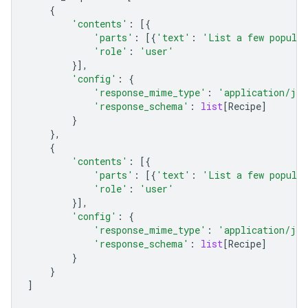
{
'contents'
:
[{
'parts'
:
[{
'text'
:
'List a few popular
'role'
:
'user'
}],
'config'
:
{
'response_mime_type'
:
'application/jso
'response_schema'
:
list
[
Recipe
]
}
},
{
'contents'
:
[{
'parts'
:
[{
'text'
:
'List a few popular
'role'
:
'user'
}],
'config'
:
{
'response_mime_type'
:
'application/jso
'response_schema'
:
list
[
Recipe
]
}
}
]