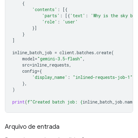
{
'contents'
:
[{
'parts'
:
[{
'text'
:
'Why is the sky bl
'role'
:
'user'
}]
}
]
inline_batch_job
=
client
.
batches
.
create
(
model
=
"gemini-3.5-flash"
,
src
=
inline_requests
,
config
=
{
'display_name'
:
"inlined-requests-job-1"
,
},
)
print
(
f
"Created batch job: 
{
inline_batch_job
.
name
}
Arquivo de entrada