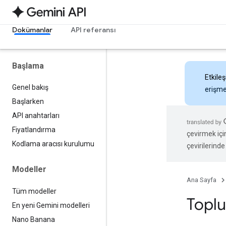
Dokümanlar
API referansı
Başlama
Etkileş
Genel bakış
erişmek
Başlarken
API anahtarları
Fiyatlandırma
çevirmek içi
Kodlama aracısı kurulumu
çevirilerinde 
Modeller
Ana Sayfa
Tüm modeller
Toplu
En yeni Gemini modelleri
Nano Banana