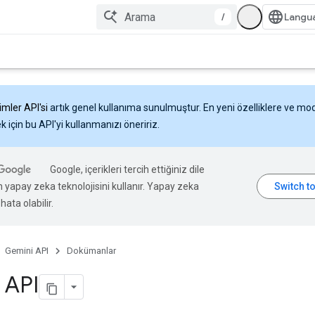
/
imler API'si
artık genel kullanıma sunulmuştur. En yeni özelliklere ve mo
 için bu API'yi kullanmanızı öneririz.
Google, içerikleri tercih ettiğiniz dile
n yapay zeka teknolojisini kullanır. Yapay zeka
hata olabilir.
Gemini API
Dokümanlar
 API