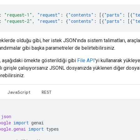
:
"request-1"
,
"request"
:
{
"contents"
:
[{
"parts"
:
[{
"t
:
"request-2"
,
"request"
:
{
"contents"
:
[{
"parts"
:
[{
"t
steklerde olduğu gibi, her istek JSON'ında sistem talimatları, araçl
andırmalar gibi başka parametreler de belirtebilirsiniz.
 aşağıdaki örnekte gösterildiği gibi
File API
'yi kullanarak yükleye
lı girişle çalışıyorsanız JSONL dosyanızda yüklenen diğer dosya
rebilirsiniz.
JavaScript
REST
json
oogle
import
genai
oogle.genai
import
types