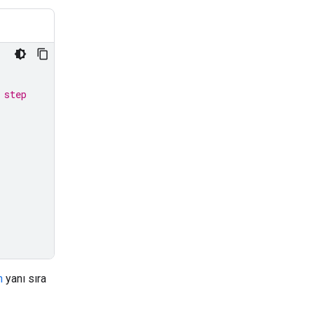
 step
n
yanı sıra