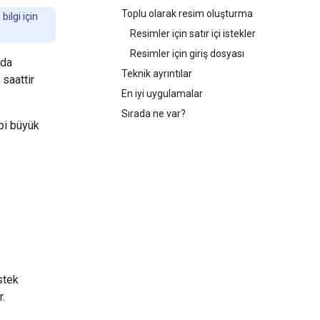
Toplu olarak resim oluşturma
ilgi için
Resimler için satır içi istekler
Resimler için giriş dosyası
nda
Teknik ayrıntılar
saattir
En iyi uygulamalar
Sırada ne var?
bi büyük
stek
r.