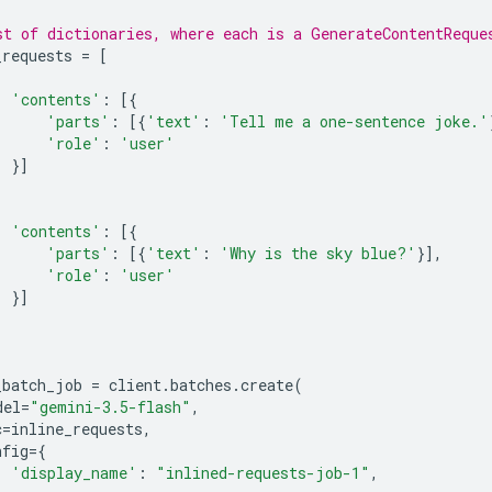
st of dictionaries, where each is a GenerateContentReque
_requests
=
[
'contents'
:
[{
'parts'
:
[{
'text'
:
'Tell me a one-sentence joke.'
'role'
:
'user'
}]
'contents'
:
[{
'parts'
:
[{
'text'
:
'Why is the sky blue?'
}],
'role'
:
'user'
}]
_batch_job
=
client
.
batches
.
create
(
del
=
"gemini-3.5-flash"
,
c
=
inline_requests
,
nfig
=
{
'display_name'
:
"inlined-requests-job-1"
,