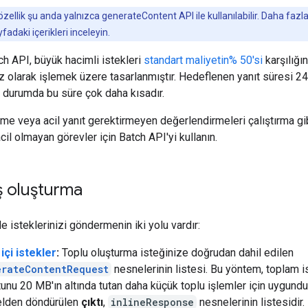
zellik şu anda yalnızca generateContent API ile kullanılabilir. Daha fazla b
fadaki içerikleri inceleyin.
h API, büyük hacimli istekleri
standart maliyetin% 50'si
karşılığı
olarak işlemek üzere tasarlanmıştır. Hedeflenen yanıt süresi 24 
 durumda bu süre çok daha kısadır.
eme veya acil yanıt gerektirmeyen değerlendirmeleri çalıştırma gi
acil olmayan görevler için Batch API'yi kullanın.
ş oluşturma
e isteklerinizi göndermenin iki yolu vardır:
 içi istekler
:
Toplu oluşturma isteğinize doğrudan dahil edilen
erateContentRequest
nesnelerinin listesi. Bu yöntem, toplam i
unu 20 MB'ın altında tutan daha küçük toplu işlemler için uygundu
lden döndürülen
çıktı
,
inlineResponse
nesnelerinin listesidir.