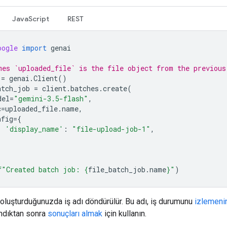
JavaScript
REST
oogle
import
genai
mes `uploaded_file` is the file object from the previous
=
genai
.
Client
()
atch_job
=
client
.
batches
.
create
(
del
=
"gemini-3.5-flash"
,
c
=
uploaded_file
.
name
,
nfig
=
{
'display_name'
:
"file-upload-job-1"
,
f
"Created batch job: 
{
file_batch_job
.
name
}
"
)
ş oluşturduğunuzda iş adı döndürülür. Bu adı, iş durumunu
izlemeni
ndıktan sonra
sonuçları almak
için kullanın.