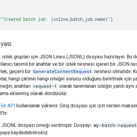
f
"Created batch job: 
{
inline_batch_job
.
name
}
"
)
syası
 istek grupları için JSON Lines (JSONL) dosyası hazırlayın. Bu 
kullanıcı tanımlı bir anahtar ve bir istek nesnesi içeren bir JSON n
stek, geçerli bir
GenerateContentRequest
nesnesi olmalıdır. Ku
htar, hangi çıktının hangi isteğin sonucu olduğunu belirtmek için ya
Örneğin, anahtarı
request-1
olarak tanımlanan isteğin yanıtı aynı 
lama eklenmiş olarak döndürülür.
File API
kullanılarak yüklenir. Giriş dosyası için izin verilen mak
tır.
r JSONL dosyası örneği verilmiştir. Dosyayı
my-batch-request
syaya kaydedebilirsiniz: