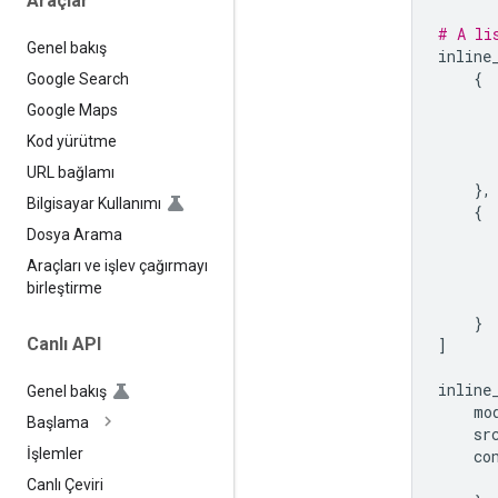
Araçlar
# A li
Genel bakış
inline
{
Google Search
Google Maps
Kod yürütme
URL bağlamı
},
Bilgisayar Kullanımı
{
Dosya Arama
Araçları ve işlev çağırmayı
birleştirme
}
Canlı API
]
inline
Genel bakış
mo
Başlama
sr
İşlemler
co
Canlı Çeviri