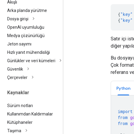
Akışlı
Arka planda yürütme
{
"key"
Dosya girişi
{
"key"
Open
AI uyumluluğu
Medya çözünürlüğü
Satır içi i
Jeton sayımı
diğer yapıl
Hızlı yanıt mühendisliği
Bu dosyayı,
Günlükler ve veri kümeleri
Çok format
Güvenlik
referans ve
Çerçeveler
Python
Kaynaklar
Sürüm notları
import
Kullanımdan Kaldırmalar
from
g
Kütüphaneler
from
g
Taşıma