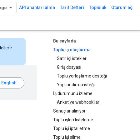
API anahtarı alma
Tarif Defteri
Topluluk
Oturum aç
Bu sayfada
dellere
Toplu iş oluşturma
Satır içi istekler
Giriş dosyası
Toplu yerleştirme desteği
Yapılandırma isteği
İş durumunu izleme
Anket ve webhook'lar
Sonuçlar alınıyor
Toplu işleri listeleme
Toplu işi iptal etme
Toplu işi silme