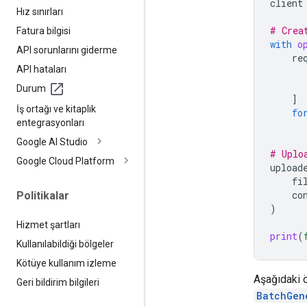
client
Hız sınırları
# Crea
Fatura bilgisi
with
o
API sorunlarını giderme
re
API hataları
Durum
]
İş ortağı ve kitaplık
fo
entegrasyonları
Google AI Studio
# Uplo
Google Cloud Platform
upload
fi
co
Politikalar
)
Hizmet şartları
print
(
Kullanılabildiği bölgeler
Kötüye kullanım izleme
Aşağıdaki ö
Geri bildirim bilgileri
BatchGen