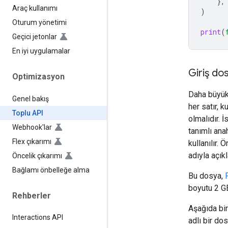
},
Araç kullanımı
)
Oturum yönetimi
print
(
Geçici jetonlar
En iyi uygulamalar
Giriş do
Optimizasyon
Daha büyük
Genel bakış
her satır, 
Toplu API
olmalıdır. İ
Webhook'lar
tanımlı ana
Flex çıkarımı
kullanılır. 
adıyla açık
Öncelik çıkarımı
Bağlamı önbelleğe alma
Bu dosya,
boyutu 2 GB'
Rehberler
Aşağıda bi
Interactions API
adlı bir do