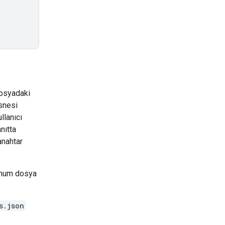
dosyadaki
esnesi
llanıcı
nıtta
anahtar
simum dosya
s.json