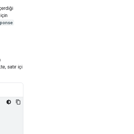
çerdiği
için
ponse
n
e, satır içi