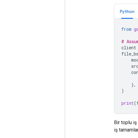
Python
from
g
# Assu
client
file_b
mo
sr
co
},
)
print
(
Bir toplu i
iş tamamla