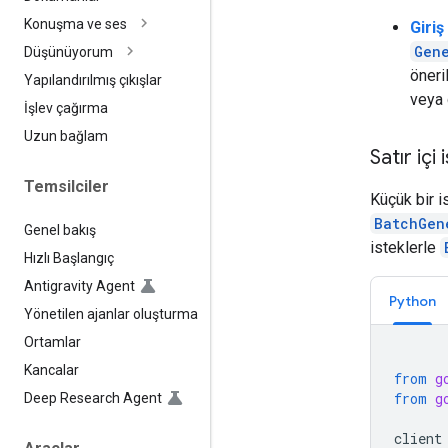
Konuşma ve ses
Giriş
Gen
Düşünüyorum
öneri
Yapılandırılmış çıkışlar
veya 
İşlev çağırma
Uzun bağlam
Satır içi 
Temsilciler
Küçük bir i
BatchGen
Genel bakış
isteklerle
Hızlı Başlangıç
Antigravity Agent
Python
Yönetilen ajanlar oluşturma
Ortamlar
Kancalar
from
g
from
g
Deep Research Agent
client