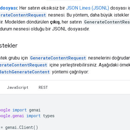
 dosyası
:
Her satırın eksiksiz bir
JSON Lines (JSONL)
dosyası i
erateContentRequest
nesnesi. Bu yöntem, daha büyük istekler 
lir. Modelden döndürülen
çıkış
, her satırın
GenerateContentRes
durum nesnesi olduğu bir JSONL dosyasıdır.
istekler
stek grubu için
GenerateContentRequest
nesnelerini doğruda
erateContentRequest
içine yerleştirebilirsiniz. Aşağıdaki örnekt
BatchGenerateContent
yöntemi çağrılıyor:
JavaScript
REST
oogle
import
genai
oogle.genai
import
types
=
genai
.
Client
()