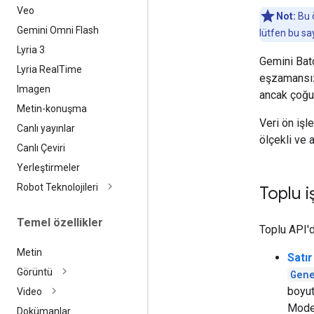
Veo
Not:
Bu ö
Gemini Omni Flash
lütfen bu say
Lyria 3
Gemini Batc
Lyria Real
Time
eşzamansız 
Imagen
ancak çoğu
Metin-konuşma
Veri ön işl
Canlı yayınlar
ölçekli ve 
Canlı Çeviri
Yerleştirmeler
Robot Teknolojileri
Toplu i
Temel özellikler
Toplu API'd
Metin
Satır
Görüntü
Gen
boyut
Video
Mode
Dokümanlar