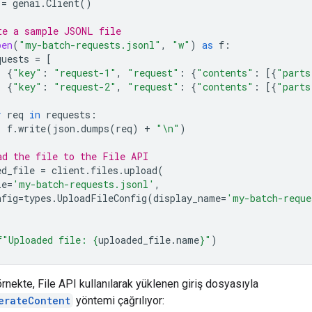
=
genai
.
Client
()
te a sample JSONL file
pen
(
"my-batch-requests.jsonl"
,
"w"
)
as
f
:
quests
=
[
{
"key"
:
"request-1"
,
"request"
:
{
"contents"
:
[{
"parts
{
"key"
:
"request-2"
,
"request"
:
{
"contents"
:
[{
"parts
r
req
in
requests
:
f
.
write
(
json
.
dumps
(
req
)
+
"
\n
"
)
ad the file to the File API
ed_file
=
client
.
files
.
upload
(
le
=
'my-batch-requests.jsonl'
,
nfig
=
types
.
UploadFileConfig
(
display_name
=
'my-batch-reque
f
"Uploaded file: 
{
uploaded_file
.
name
}
"
)
rnekte, File API kullanılarak yüklenen giriş dosyasıyla
erateContent
yöntemi çağrılıyor: