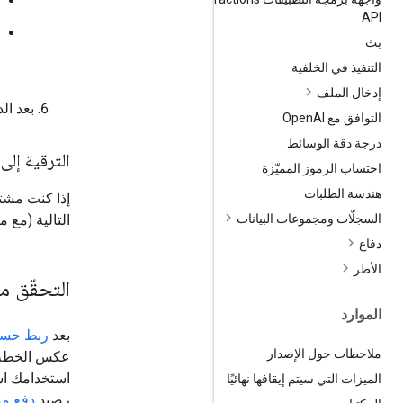
API
بث
التنفيذ في الخلفية
إدخال الملف
بعد ال
التوافق مع Open
AI
درجة دقة الوسائط
الترقية إلى 
احتساب الرموز المميّزة
هندسة الطلبات
إذا كنت مشت
التالية (مع 
السجلّات ومجموعات البيانات
دفاع
الأطر
التحقّق م
الموارد
بعد
ربط حسا
ملاحظات حول الإصدار
عكس الخطة ال
الميزات التي سيتم إيقافها نهائيًا
رصيد
دفع م