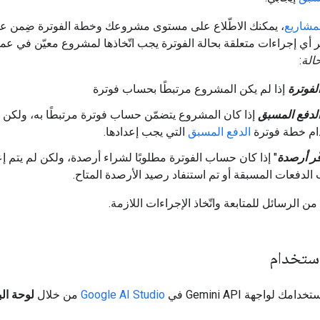
مشاريع
، يمكنك الاطّلاع على مستوى مشروعك وخطة الفوترة ضِمن ع
ر أي إجراءات متعلقة بحالة الفوترة يجب اتّخاذها لمشروع معيّن في عم
حالة
:
الفوترة
إذا لم يكن المشروع مرتبطًا بحساب فوترة
الدفع المسبق
إذا كان المشروع يتضمّن حساب فوترة مرتبطًا به، ولكن
ام خطة فوترة
الدفع المسبق
التي يجب إعدادها.
فّر أرصدة
" إذا كان حساب الفوترة مطلوبًا لشراء أرصدة، ولكن لم يتم إع
لدفعات المسبقة أو تم استنفاد رصيد الأرصدة المتاح.
ن الرسائل للمتابعة واتّخاذ الإجراءات اللازمة.
استخدام
امك لواجهة Gemini API في
Google AI Studio
من خلال
لوحة الب