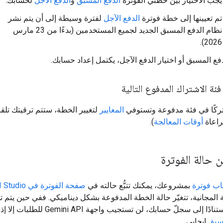
يجب الاختيار بين خطتَي الفوترة
الدفع المسبق
و
الدفع الآجل
لحسابك.
تم تعيينها إلى خطة فوترة
الدفع الآجل
لفترة وسيطة إلى أن يتم نشر
نظام الدفع المسبق الجديد لجميع المستخدمين (بدءًا من 23 مارس
2026).
دفع المسبق أو اختيار الدفع الآجل، يكتمل إعداد حسابك.
فئة الاشتراك المدفوع التالية
ركًا في فئة مدفوعة وتستوفي
المعايير
لتغيير الخطة، ستتم ترقيتك تلقائي
مراعاة
أوقات المعالجة
).
ن حالة الفوترة
ب فوترة
بمشروعك، يمكنك تتبُّع حالته في
صفحة الفوترة في AI Studio
مجانية، تتغيّر حالة الخطة المدفوعة بشكل ديناميكي. ففي حين يتم ت
استخدامك استنادًا إلى سجلّ حسابك، لن تستجيب واجهة 
سبق
إيجابي.