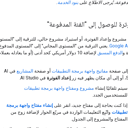
فوعة، يُرجى الاطّلاع على
بنود الخدمة
.
وترة للوصول إلى "الفئة المدفوعة"
مشروع وإعداد الفوترة، أو استيراد مشروع حالي، للترقية إلى "المستو
Google A
. يعني الترقية من "المستوى المجاني" إلى "المستوى المدفوع
 و
الدفع المسبق
لإضافة 10 دولار أمريكي كحد أدنى (أو ما يعادله بعم
 إلى صفحة
مفاتيح واجهة برمجة التطبيقات
أو صفحة
المشاريع
في AI
يه زر
إعداد الفوترة
في AI Studio.
سيتم تلقائيًا إنشاء
مشروع ومفتاح واجهة برمجة تطبيقات
للمستخدمين الجدد.
إذا كنت بحاجة إلى مفتاح جديد، انقر على
إنشاء مفتاح واجهة برمجة
تطبيقات
واتّبِع التعليمات الواردة في مربّع الحوار لإضافة زوج من
المفتاح والمشروع إلى الجدول.