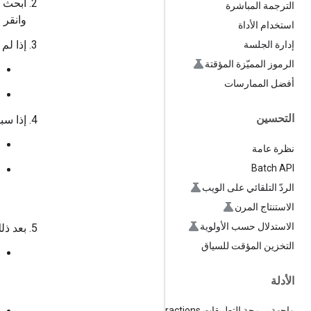
ابحث ع
الترجمة المباشرة
وانقر
استخدام الأداة
إذا لم 
إدارة الجلسة
الرموز المميّزة المؤقتة
أفضل الممارسات
التحسين
إذا سبق
نظرة عامة
Batch API
الردّ التلقائي على الويب
الاستنتاج المرن
الاستدلال حسب الأولوية
بعد ذل
التخزين المؤقت للسياق
الأدلة
واجهة برمجة التطبيقات Interactions