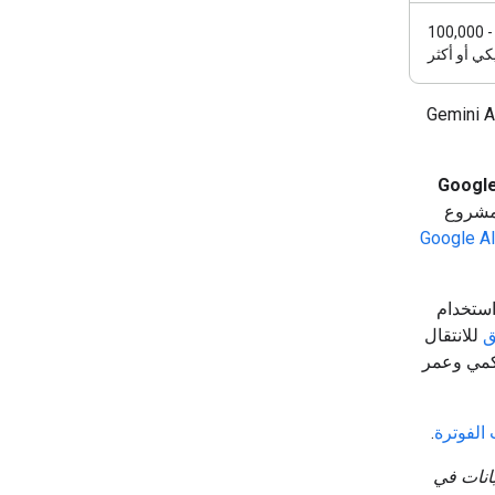
‫20,000 دولار أمريكي - 100,000
كي أو أكثر
Gemini API
مستوى التمهيدي من Google
 مشروع
لنشر من Google AI
ستخدام
ق
للانتقال
اكمي وعمر
الفوترة
.
انات في