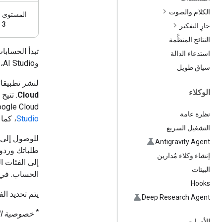
الكلام والصوت
المستوى
3
جارٍ التفكير
النتائج المنظَّمة
تبدأ الحسابا
استدعاء الدالة
وAI Studio، وذلك بما لا يتجاوز
سياق طويل
لنشر تطبيقا
الوكلاء
Cloud
. تتيح
Google Cloud أو حساب فوترة. لمزيد من التفاصيل، يُرجى ا
نظرة عامة
Studio
، كما
التشغيل السريع
للوصول إلى ح
Antigravity Agent
طلباتك وردودك
إنشاء وكلاء مُدارين
إلى الفئات ا
البيئات
الحساب. في المستوى 3، قد يتوفّر ل
Hooks
يتم تحديد ا
Deep Research Agent
*
خصوصية الب