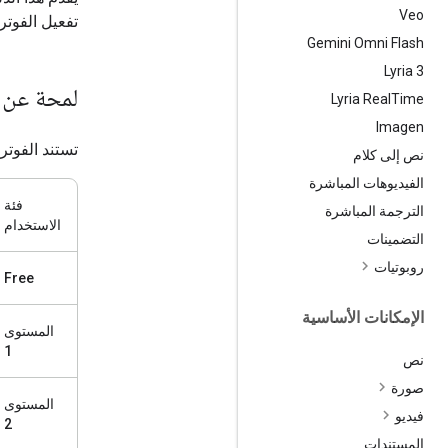
Veo
تفعيل الفوترة
Gemini Omni Flash
‫Lyria 3
لمحة عن ا
Lyria Real
Time
Imagen
تستند الفوترة في Gemini API إلى سجلّ
نص إلى كلام
الفيديوهات المباشرة
فئة
الترجمة المباشرة
الاستخدام
التضمينات
روبوتيات
Free
الإمكانات الأساسية
المستوى
1
نص
صورة
المستوى
فيديو
2
المستندات