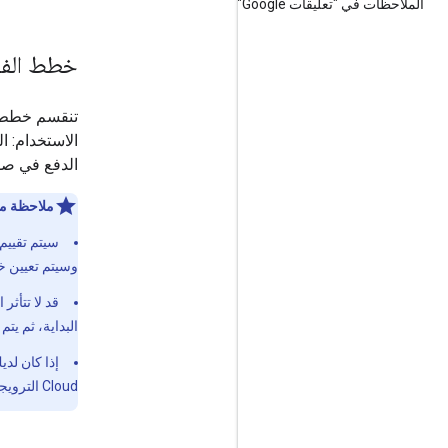
الملاحظات في "تعليقات Google"
خطط الفو
الاستخدام: ا
الدفع في ص
ملاحظة م
سيتم تقييم
وسيتم تعيين خط
البداية، ثم يتم التبديل إلى Prepay بعد إصد
إذا كان لد
Cloud الترويجية. بعد إضافة الأموال، سيتم استهلاك أرصدتك الترويجية أولاً قبل الأموال المدفوعة مسبقًا.