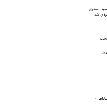
مود
مستوى
ودَي
فئة
 يجب
داد
يانات
>