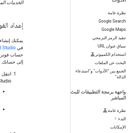
الأدوات
الخدمات المد
نظرة عامة
Google Search
إعداد الف
Google Maps
تنفيذ الرمز البرمجي
يمكنك إنشاء 
سياق عنوان URL
في
I Studio
حساب فوترة
استخدام الكمبيوتر
إلى حسابك.
البحث عن الملفات
الجمع بين "الأدوات" و"استدعاء
انتقِل
الدالة"
Studio، أو إلى أي مكان يظهر ف
واجهة برمجة التطبيقات للبث
المباشر
نظرة عامة
البدء
الإمكانات