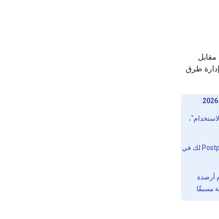
وقت الدفع مقابل
وإدارة طرق
.
لاستخدام"،
قد لا تتأثر الحسابات التي تم إنشاؤها بعد تاريخ السريان على الفور، إذ قد يتم تعيين حساب Postpay لك في
م أرصدة