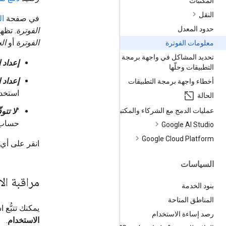
المكتبات
النقل
في صفحة
ال
حدود المعدل
الفوترة
. تظه
الفوترة
أو
ال
معلومات الفوترة
تحديد المشاكل في واجهة برمجة
إعداد 
التطبيقات وحلّها
إعداد 
أخطاء واجهة برمجة التطبيقات
استخد
الحالة
"
لا تتو
عمليات الدمج مع الشركاء والمكتبات
حساب ا
Google AI Studio
Google Cloud Platform
انقر على أي م
السياسات
مراقبة ال
بنود الخدمة
المناطق المتاحة
يمكنك تتبُّع استخد
رصد إساءة الاستخدام
الاستخدام
.