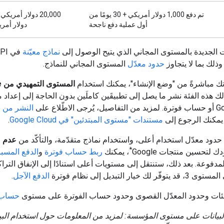
تم دفع 1,000 دولار أمريكي + 30 يومًا من
أول عملية دفع ناجحة
دولار أمري
ت الجديدة بالمستوى المجاني الذي يتيح الوصول إلى
نماذج معيّنة
في 
حدود معدّل
المستوى المجاني للنماذج.
تك مباشرةً من "وضع الإنشاء"، يمكنك استخدام
ال
 لك هذه الفئة نشر ما يصل إلى تطبيقَين كاملَين بدون الحاجة إلى إعداد
لاطّلاع على
ا
 يمكنك الرجوع إلى
مستندات "مستوى المبتدئين" في Google Cloud
.
دود معدّل استخدام أعلى، واستخدام نماذج متقدّمة، والتأكّد من
عدم
ا
*
 لتحسين منتجات Google
، يمكنك
ربط حساب فوترة
و
الدفع المسب
لمدفوعة. بعد ذلك، ستنتقل إلى مستويات أعلى استنادًا إلى الإنفاق التر
ك خيار التبديل إلى نظام فوترة
الدفع الآجل
.
لفئات وحدود المعدّل القصوى وحدود حساب الفوترة على مستوى
حساب 
يانات على مستوى المؤسسة: لمزيد من المعلومات حول استخدام البي