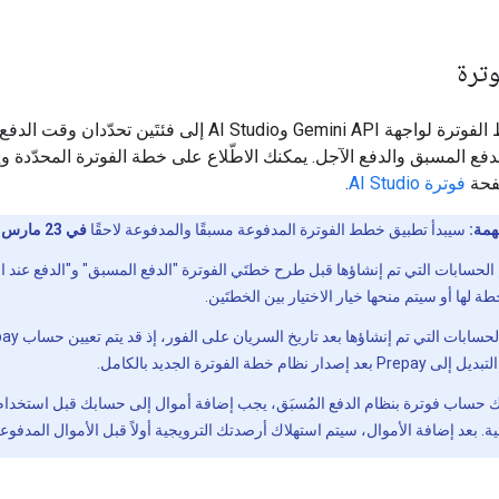
ترة
تنقسم خطط الفوترة لواجهة Gemini API وAI Studio إلى فئتَين تحدّدان 
لدفع المسبق والدفع الآجل. يمكنك الاطّلاع على خطة الفوترة المحدّدة 
فحة
فوترة AI Studio
.
همة:
سيبدأ تطبيق خطط الفوترة المدفوعة مسبقًا والمدفوعة لاحقًا
في 23 مارس 2026
 الحسابات التي تم إنشاؤها قبل طرح خطتَي الفوترة "الدفع المسبق" و"الدفع عند ا
ة لها أو سيتم منحها خيار الاختيار بين الخطتَين.
ار نظام خطة الفوترة الجديد بالكامل.
يك حساب فوترة بنظام الدفع المُسبَق، يجب إضافة أموال إلى حسابك قبل استخدا