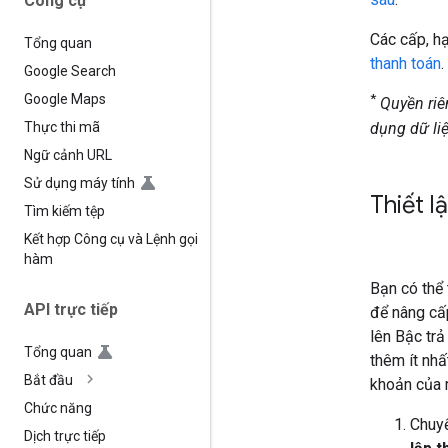
Công cụ
Các cấp, h
Tổng quan
thanh toán
.
Google Search
Google Maps
*
Quyền riê
dụng dữ li
Thực thi mã
Ngữ cảnh URL
Sử dụng máy tính
Thiết l
Tìm kiếm tệp
Kết hợp Công cụ và Lệnh gọi
hàm
Bạn có thể 
API trực tiếp
để nâng cấp
lên Bậc trả
Tổng quan
thêm ít nhấ
Bắt đầu
khoản của 
Chức năng
Chuy
Dịch trực tiếp