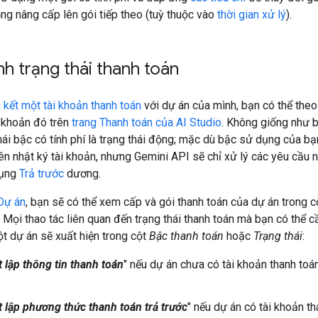
ng nâng cấp lên gói tiếp theo (tuỳ thuộc vào
thời gian xử lý
).
h trạng thái thanh toán
n kết một tài khoản thanh toán
với dự án của mình, bạn có thể theo
i khoản đó trên
trang Thanh toán của AI Studio
. Không giống như 
thái bậc có tính phí là trạng thái động; mặc dù bậc sử dụng của b
ên nhật ký tài khoản, nhưng Gemini API sẽ chỉ xử lý các yêu cầu 
dụng
Trả trước
dương.
Dự án
, bạn sẽ có thể xem cấp và gói thanh toán của dự án trong 
. Mọi thao tác liên quan đến trạng thái thanh toán mà bạn có thể c
t dự án sẽ xuất hiện trong cột
Bậc thanh toán
hoặc
Trạng thái
:
t lập thông tin thanh toán
" nếu dự án chưa có tài khoản thanh to
t lập phương thức thanh toán trả trước
" nếu dự án có tài khoản t