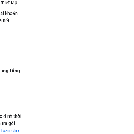
hiết lập.
tài khoản
 hết.
rang tổng
c định thời
 tra gói
 toán cho