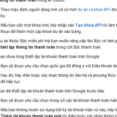
hông tin thanh toán
trong AI Studio.
Theo mặc định, người dùng mới sẽ có một
dự án và khoá API
đượ
họ.
Nếu bạn cần một khoá mới, hãy nhấp vào
Tạo khoá API
rồi làm 
thoại để thêm một cặp khoá-dự án vào bảng.
ự án thuộc Bậc miễn phí mà bạn muốn nâng cấp lên Bậc có tính ph
hiết lập thông tin thanh toán
trong cột
Bậc thanh toán
.
ạn chưa từng thiết lập tài khoản thanh toán trên Google:
Bạn sẽ được yêu cầu chọn quốc gia để đồng ý với Điều khoản dị
Sau đó, hãy điền hoặc xác nhận thông tin liên hệ và phương thức
để tiếp tục.
ạn đã thiết lập tài khoản thanh toán trên Google trước đây:
Bạn sẽ được yêu cầu chọn trong số các tài khoản thanh toán hiện
Nếu bạn không muốn sử dụng bất kỳ tài khoản hiện có nào, hãy 
Thêm tài khoản thanh toán mới
rồi điền hoặc xác nhận thông ti