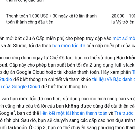
Thanh toán 1.000 USD + 30 ngày kể từ lần thanh
20.000 – 10
toán thành công đầu tiên
la Mỹ trở lên
oản mới bắt đầu ở Cấp miễn phí, cho phép truy cập vào
một số mô
và AI Studio, tối đa theo
hạn mức tốc độ
của cấp miễn phí của c
hai các ứng dụng ngay từ Chế độ tạo, bạn có thể sử dụng
Bậc khở
oud
. Cấp này cho phép bạn xuất bản tối đa 2 ứng dụng full-stac
lập dự án Google Cloud hoặc tài khoản thanh toán. Hãy xem phần
T
Studio
để biết thông tin chi tiết và tham khảo
tài liệu về Bậc dành
u của Google Cloud
để biết thêm thông tin.
p vào hạn mức tốc độ cao hơn, sử dụng các mô hình nâng cao và
nh cũng như câu trả lời của bạn
không
được dùng để cải thiện cá
*
Google
, bạn có thể
liên kết một tài khoản thanh toán
và
Trả trước
ó tính phí. Sau đó, bạn sẽ chuyển sang các cấp cao hơn dựa trên
 tuổi tài khoản. Ở Cấp 3, bạn có thể chuyển sang phương thức tha