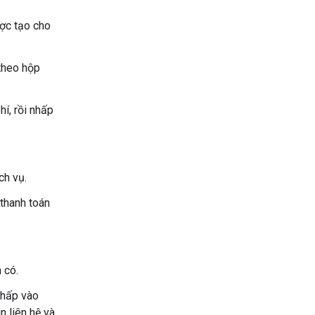
c tạo cho
theo hộp
í, rồi nhấp
ch vụ.
 thanh toán
 có.
nhấp vào
n liên hệ và