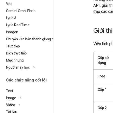
Veo
API, giải t
Gemini Omni Flash
đáp các câu
Lyria 3
Lyria Real
Time
Giới th
Imagen
Chuyển văn bản thành giọng nói
Việc tính p
Trực tiếp
Dịch trực tiếp
Cấp sử
Mục nhúng
dụng
Người máy học
Free
Các chức năng cốt lõi
Cấp 1
Text
Image
Video
Cấp 2
Tài liệu