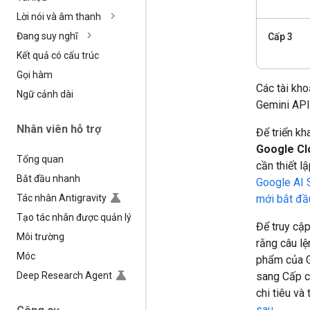
Lời nói và âm thanh
Đang suy nghĩ
Cấp 3
Kết quả có cấu trúc
Gọi hàm
Các tài kh
Ngữ cảnh dài
Gemini API 
Nhân viên hỗ trợ
Để triển k
Google Cl
Tổng quan
cần thiết 
Bắt đầu nhanh
Google AI 
Tác nhân Antigravity
mới bắt đầ
Tạo tác nhân được quản lý
Để truy cậ
Môi trường
rằng câu lệ
Móc
phẩm của 
Deep Research Agent
sang Cấp c
chi tiêu và
sau
.