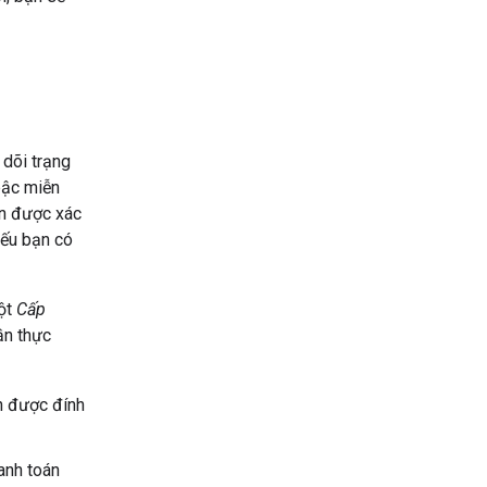
 dõi trạng
bậc miễn
ạn được xác
nếu bạn có
cột
Cấp
ần thực
án được đính
hanh toán