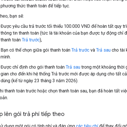
phương thức thanh toán để tiếp tục.
theo, bạn sẽ:
Được yêu cầu trả trước tối thiểu 100.000 VND để hoàn tất quy trìn
thông tin thanh toán (tức là tài khoản của bạn được tự động chỉ 
thanh toán
Trả trước
),
Bạn có thể chọn giữa gói thanh toán
Trả trước
và
Trả sau
cho tài
mình.
Được chỉ định cho gói thanh toán
Trả sau
trong một khoảng thời g
gian cho đến khi hệ thống Trả trước mới được áp dụng cho tất c
dùng (kể từ ngày 23 tháng 3 năm 2026).
hi thanh toán trước hoặc chọn thanh toán sau, bạn đã hoàn tất việc
hoản.
 lên gói trả phí tiếp theo
ử dụng một gói có tính phí và đáp ứng
các tiêu chí
để thay đổi gó