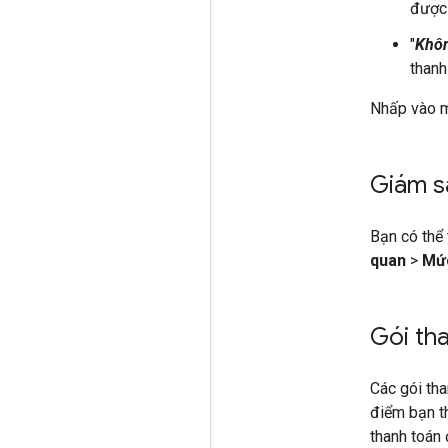
được 
"
Khôn
thanh
Nhấp vào mộ
Giám s
Bạn có thể
quan
>
Mứ
Gói th
Các gói tha
điểm bạn th
thanh toán 