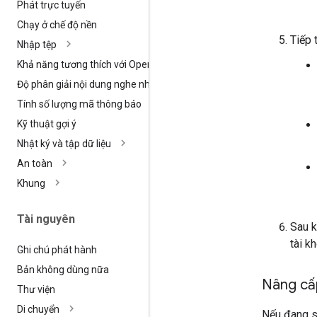
Phát trực tuyến
Chạy ở chế độ nền
Tiếp 
Nhập tệp
Khả năng tương thích với Open
AI
Độ phân giải nội dung nghe nhìn
Tính số lượng mã thông báo
Kỹ thuật gợi ý
Nhật ký và tập dữ liệu
An toàn
Khung
Tài nguyên
Sau k
tài k
Ghi chú phát hành
Bản không dùng nữa
Nâng cấp
Thư viện
Di chuyển
Nếu đang s