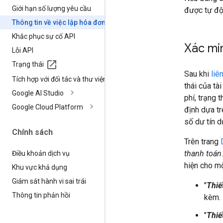
Giới hạn số lượng yêu cầu
được tự độ
Thông tin về việc lập hóa đơn
Khắc phục sự cố API
Xác min
Lỗi API
Trạng thái
Sau khi
liê
Tích hợp với đối tác và thư viện
thái của tà
Google AI Studio
phí, trạng 
Google Cloud Platform
định dựa tr
số dư tín 
Chính sách
Trên trang
thanh toán
Điều khoản dịch vụ
hiện cho mộ
Khu vực khả dụng
Giám sát hành vi sai trái
"
Thiế
Thông tin phản hồi
kèm.
"
Thiế