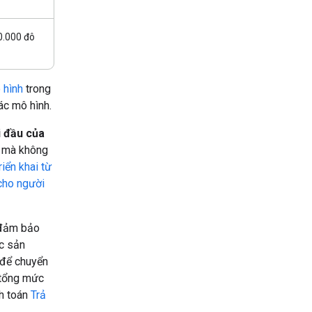
0.000 đô
 hình
trong
ác mô hình.
i đầu của
k mà không
riển khai từ
 cho người
 đảm bảo
c sản
để chuyển
 tổng mức
nh toán
Trả