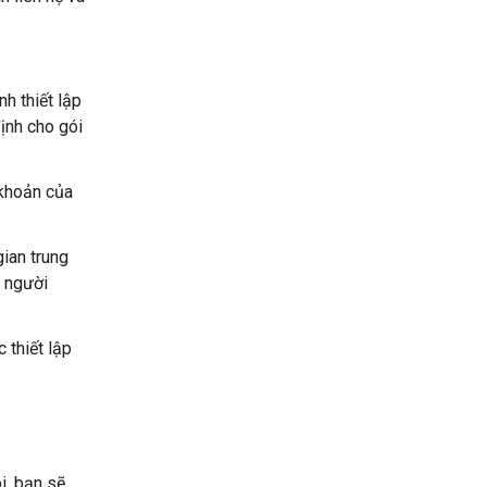
h thiết lập
định cho gói
 khoản của
ian trung
ả người
 thiết lập
i, bạn sẽ