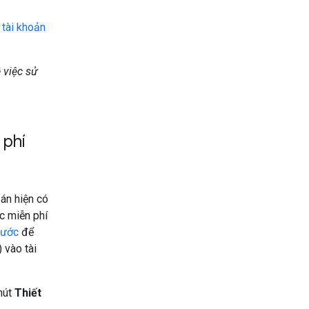
p
tài khoản
 việc sử
 phí
 án hiện có
c miễn phí
trước
để
 vào tài
nút
Thiết