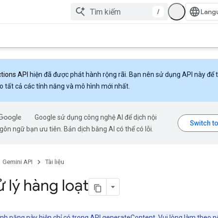
/
ctions API
hiện đã được phát hành rộng rãi. Bạn nên sử dụng API này để 
o tất cả các tính năng và mô hình mới nhất.
Google sử dụng công nghệ AI để dịch nội
ôn ngữ bạn ưu tiên. Bản dịch bằng AI có thể có lỗi.
Gemini API
Tài liệu
ử lý hàng loạt
nh năng này hiện chỉ có trong API generateContent. Vui lòng làm theo n