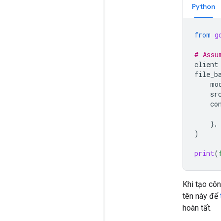
Python
from
g
# Assu
client
file_b
mo
sr
co
},
)
print
(
Khi tạo côn
tên này để
hoàn tất.