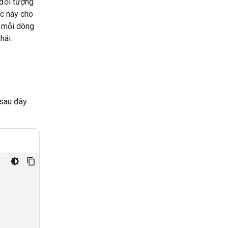
đối tượng
c này cho
ó mỗi dòng
hái.
 sau đây