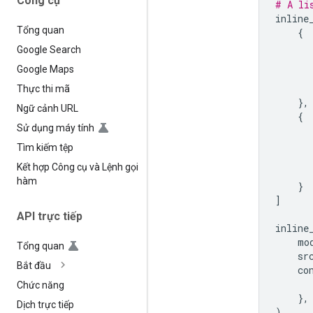
Công cụ
# A li
inline
Tổng quan
{
Google Search
Google Maps
Thực thi mã
},
Ngữ cảnh URL
{
Sử dụng máy tính
Tìm kiếm tệp
Kết hợp Công cụ và Lệnh gọi
hàm
}
]
API trực tiếp
inline
mo
Tổng quan
sr
Bắt đầu
co
Chức năng
},
Dịch trực tiếp
)