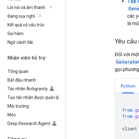
Tệp 
Lời nói và âm thanh
Gen
các y
Đang suy nghĩ
là mộ
Kết quả có cấu trúc
Gọi hàm
Yêu cầu 
Ngữ cảnh dài
Đối với một
Nhân viên hỗ trợ
Generate
gọi phươn
Tổng quan
Bắt đầu nhanh
Python
Tác nhân Antigravity
Tạo tác nhân được quản lý
Môi trường
from
g
Móc
from
g
Deep Research Agent
client