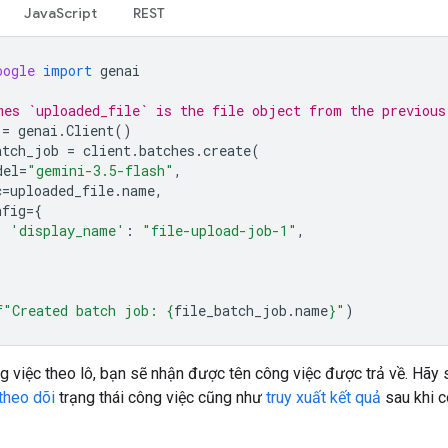
JavaScript
REST
oogle
import
genai
mes `uploaded_file` is the file object from the previous
=
genai
.
Client
()
atch_job
=
client
.
batches
.
create
(
del
=
"gemini-3.5-flash"
,
c
=
uploaded_file
.
name
,
nfig
=
{
'display_name'
:
"file-upload-job-1"
,
f
"Created batch job: 
{
file_batch_job
.
name
}
"
)
g việc theo lô, bạn sẽ nhận được tên công việc được trả về. Hãy
theo dõi
trạng thái công việc cũng như
truy xuất kết quả
sau khi c