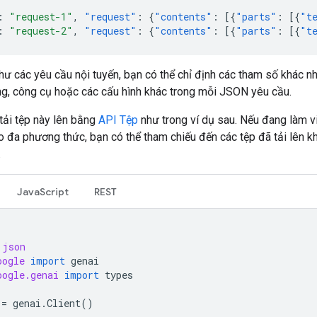
:
"request-1"
,
"request"
:
{
"contents"
:
[{
"parts"
:
[{
"t
:
"request-2"
,
"request"
:
{
"contents"
:
[{
"parts"
:
[{
"t
hư các yêu cầu nội tuyến, bạn có thể chỉ định các tham số khác 
ng, công cụ hoặc các cấu hình khác trong mỗi JSON yêu cầu.
tải tệp này lên bằng
API Tệp
như trong ví dụ sau. Nếu đang làm v
o đa phương thức, bạn có thể tham chiếu đến các tệp đã tải lên k
.
JavaScript
REST
json
oogle
import
genai
oogle.genai
import
types
=
genai
.
Client
()