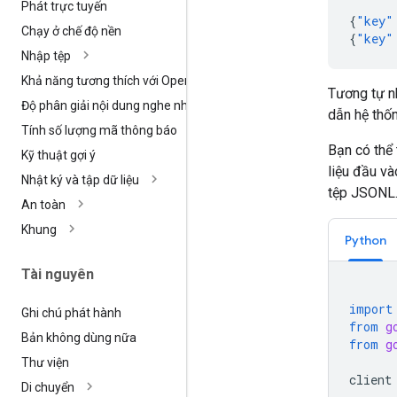
Phát trực tuyến
{
"key"
Chạy ở chế độ nền
{
"key"
Nhập tệp
Khả năng tương thích với Open
AI
Tương tự n
Độ phân giải nội dung nghe nhìn
dẫn hệ thố
Tính số lượng mã thông báo
Bạn có thể 
Kỹ thuật gợi ý
liệu đầu và
Nhật ký và tập dữ liệu
tệp JSONL
An toàn
Khung
Python
Tài nguyên
import
Ghi chú phát hành
from
g
Bản không dùng nữa
from
g
Thư viện
client
Di chuyển