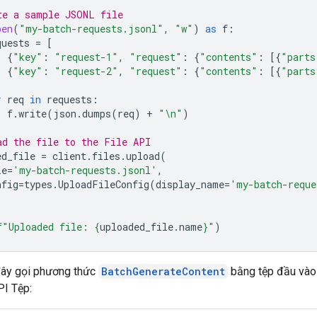
te a sample JSONL file
pen
(
"my-batch-requests.jsonl"
,
"w"
)
as
f
:
quests
=
[
{
"key"
:
"request-1"
,
"request"
:
{
"contents"
:
[{
"parts
{
"key"
:
"request-2"
,
"request"
:
{
"contents"
:
[{
"parts
r
req
in
requests
:
f
.
write
(
json
.
dumps
(
req
)
+
"
\n
"
)
ad the file to the File API
ed_file
=
client
.
files
.
upload
(
le
=
'my-batch-requests.jsonl'
,
nfig
=
types
.
UploadFileConfig
(
display_name
=
'my-batch-reque
f
"Uploaded file: 
{
uploaded_file
.
name
}
"
)
đây gọi phương thức
BatchGenerateContent
bằng tệp đầu vào
PI Tệp: