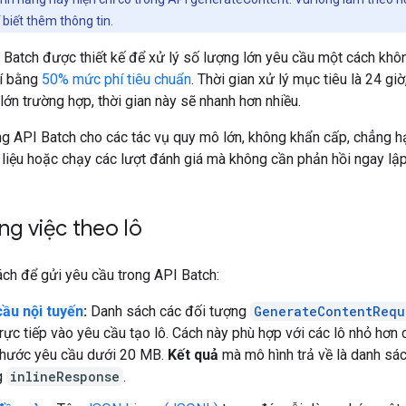
 biết thêm thông tin.
 Batch được thiết kế để xử lý số lượng lớn yêu cầu một cách kh
í bằng
50% mức phí tiêu chuẩn
. Thời gian xử lý mục tiêu là 24 gi
lớn trường hợp, thời gian này sẽ nhanh hơn nhiều.
g API Batch cho các tác vụ quy mô lớn, không khẩn cấp, chẳng h
 liệu hoặc chạy các lượt đánh giá mà không cần phản hồi ngay lập
ng việc theo lô
ách để gửi yêu cầu trong API Batch:
cầu nội tuyến
:
Danh sách các đối tượng
GenerateContentRequ
rực tiếp vào yêu cầu tạo lô. Cách này phù hợp với các lô nhỏ hơn 
thước yêu cầu dưới 20 MB.
Kết quả
mà mô hình trả về là danh sác
g
inlineResponse
.