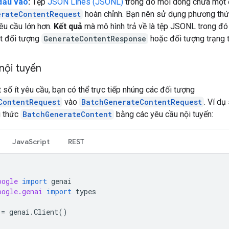
đầu vào
:
Tệp
JSON Lines (JSONL)
trong đó mỗi dòng chứa một 
erateContentRequest
hoàn chỉnh. Bạn nên sử dụng phương thứ
êu cầu lớn hơn.
Kết quả
mà mô hình trả về là tệp JSONL trong đ
t đối tượng
GenerateContentResponse
hoặc đối tượng trạng t
nội tuyến
 số ít yêu cầu, bạn có thể trực tiếp nhúng các đối tượng
ContentRequest
vào
BatchGenerateContentRequest
. Ví dụ
g thức
BatchGenerateContent
bằng các yêu cầu nội tuyến:
JavaScript
REST
oogle
import
genai
oogle.genai
import
types
=
genai
.
Client
()