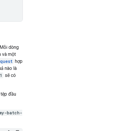
 Mỗi dòng
h và một
quest
hợp
uả nào là
1
sẽ có
 tệp đầu
my-batch-