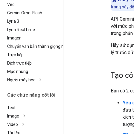
Veo
trang này để
Gemini Omni Flash
API Gemini
Lyria 3
với mức ph
Lyria Real
Time
trong phần 
Imagen
Hãy sử dụn
Chuyển văn bản thành giọng nói
lý trước dữ
Trực tiếp
Dịch trực tiếp
Mục nhúng
Tạo cô
Người máy học
Bạn có 2 c
Các chức năng cốt lõi
Yêu 
Text
đưa t
Image
kích 
tượn
Video
Tài liệu