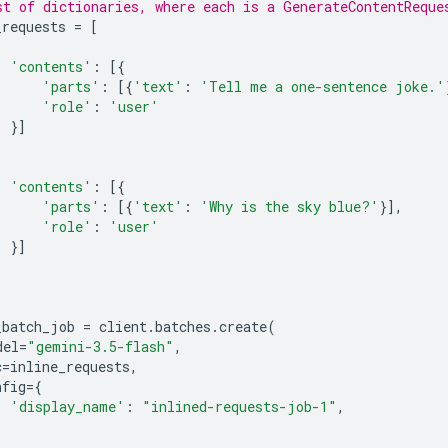
st of dictionaries, where each is a GenerateContentReque
_requests
=
[
'contents'
:
[{
'parts'
:
[{
'text'
:
'Tell me a one-sentence joke.'
'role'
:
'user'
}]
'contents'
:
[{
'parts'
:
[{
'text'
:
'Why is the sky blue?'
}],
'role'
:
'user'
}]
_batch_job
=
client
.
batches
.
create
(
del
=
"gemini-3.5-flash"
,
c
=
inline_requests
,
nfig
=
{
'display_name'
:
"inlined-requests-job-1"
,