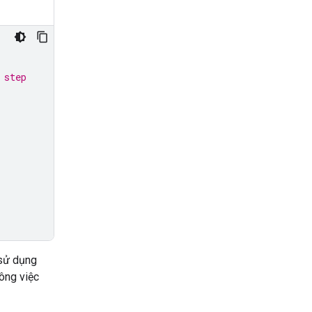
 step
 sử dụng
ông việc