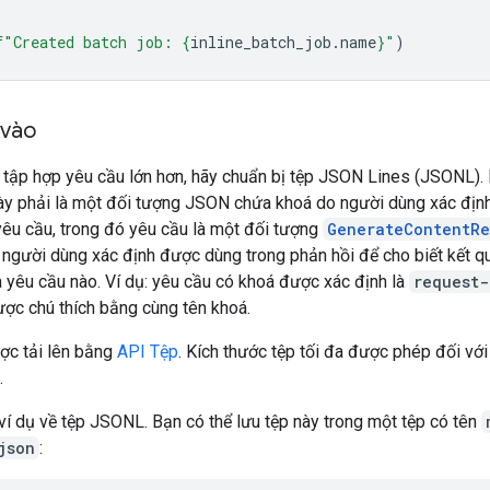
f
"Created batch job: 
{
inline_batch_job
.
name
}
"
)
 vào
c tập hợp yêu cầu lớn hơn, hãy chuẩn bị tệp JSON Lines (JSONL).
này phải là một đối tượng JSON chứa khoá do người dùng xác địn
yêu cầu, trong đó yêu cầu là một đối tượng
GenerateContentRe
 người dùng xác định được dùng trong phản hồi để cho biết kết q
 yêu cầu nào. Ví dụ: yêu cầu có khoá được xác định là
request-
ược chú thích bằng cùng tên khoá.
ợc tải lên bằng
API Tệp
. Kích thước tệp tối đa được phép đối với
.
ví dụ về tệp JSONL. Bạn có thể lưu tệp này trong một tệp có tên
json
: