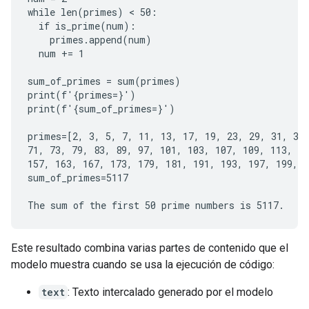
while len(primes) < 50:

  if is_prime(num):

    primes.append(num)

  num += 1

sum_of_primes = sum(primes)

print(f'{primes=}')

print(f'{sum_of_primes=}')

primes=[2, 3, 5, 7, 11, 13, 17, 19, 23, 29, 31, 37,
71, 73, 79, 83, 89, 97, 101, 103, 107, 109, 113, 12
157, 163, 167, 173, 179, 181, 191, 193, 197, 199, 2
sum_of_primes=5117

Este resultado combina varias partes de contenido que el
modelo muestra cuando se usa la ejecución de código:
text
: Texto intercalado generado por el modelo