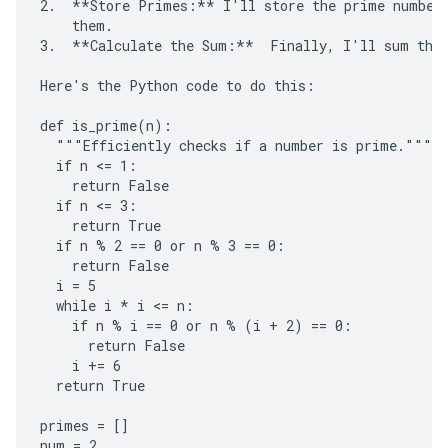
2.  **Store Primes:** I'll store the prime numbers
    them.

3.  **Calculate the Sum:**  Finally, I'll sum the 
Here's the Python code to do this:

def is_prime(n):

  """Efficiently checks if a number is prime."""

  if n <= 1:

    return False

  if n <= 3:

    return True

  if n % 2 == 0 or n % 3 == 0:

    return False

  i = 5

  while i * i <= n:

    if n % i == 0 or n % (i + 2) == 0:

      return False

    i += 6

  return True

primes = []

num = 2
