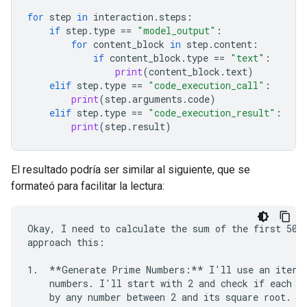
for
step
in
interaction
.
steps
:
if
step
.
type
==
"model_output"
:
for
content_block
in
step
.
content
:
if
content_block
.
type
==
"text"
:
print
(
content_block
.
text
)
elif
step
.
type
==
"code_execution_call"
:
print
(
step
.
arguments
.
code
)
elif
step
.
type
==
"code_execution_result"
:
print
(
step
.
result
)
El resultado podría ser similar al siguiente, que se
formateó para facilitar la lectura:
Okay, I need to calculate the sum of the first 50 p
approach this:

1.  **Generate Prime Numbers:** I'll use an iterat
    numbers. I'll start with 2 and check if each su
    by any number between 2 and its square root. If