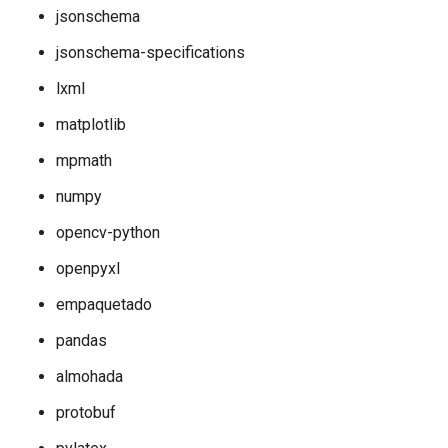
jsonschema
jsonschema-specifications
lxml
matplotlib
mpmath
numpy
opencv-python
openpyxl
empaquetado
pandas
almohada
protobuf