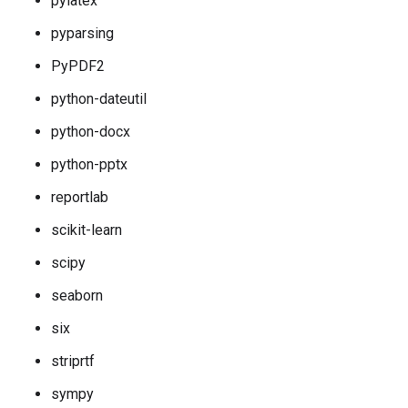
pylatex
pyparsing
PyPDF2
python-dateutil
python-docx
python-pptx
reportlab
scikit-learn
scipy
seaborn
six
striprtf
sympy