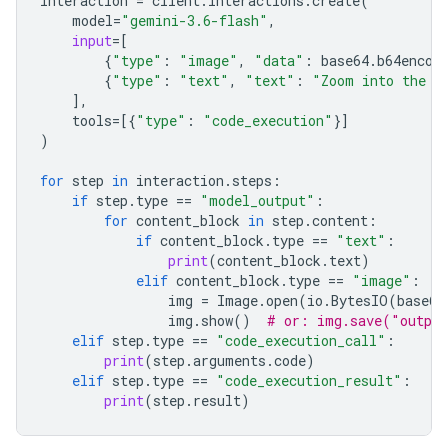
interaction
=
client
.
interactions
.
create
(
model
=
"gemini-3.6-flash"
,
input
=
[
{
"type"
:
"image"
,
"data"
:
base64
.
b64encod
{
"type"
:
"text"
,
"text"
:
"Zoom into the e
],
tools
=
[{
"type"
:
"code_execution"
}]
)
for
step
in
interaction
.
steps
:
if
step
.
type
==
"model_output"
:
for
content_block
in
step
.
content
:
if
content_block
.
type
==
"text"
:
print
(
content_block
.
text
)
elif
content_block
.
type
==
"image"
:
img
=
Image
.
open
(
io
.
BytesIO
(
base64
img
.
show
()
# or: img.save("outpu
elif
step
.
type
==
"code_execution_call"
:
print
(
step
.
arguments
.
code
)
elif
step
.
type
==
"code_execution_result"
:
print
(
step
.
result
)