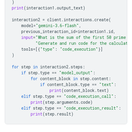
)
print
(
interaction1
.
output_text
)
interaction2
=
client
.
interactions
.
create
(
model
=
"gemini-3.6-flash"
,
previous_interaction_id
=
interaction1
.
id
,
input
=
"What is the sum of the first 50 prime n
"Generate and run code for the calculati
tools
=
[{
"type"
:
"code_execution"
}]
)
for
step
in
interaction2
.
steps
:
if
step
.
type
==
"model_output"
:
for
content_block
in
step
.
content
:
if
content_block
.
type
==
"text"
:
print
(
content_block
.
text
)
elif
step
.
type
==
"code_execution_call"
:
print
(
step
.
arguments
.
code
)
elif
step
.
type
==
"code_execution_result"
:
print
(
step
.
result
)