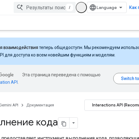
/
Как 
ля взаимодействия
теперь общедоступн. Мы рекомендуем использ
API для доступа ко всем новейшим функциям и моделям.
Эта страница переведена с помощью
ation API
.
Interactions API (Reco
Gemini API
Документация
лнение кода
i предоставляет инструмент выполнения кода, позволяющ