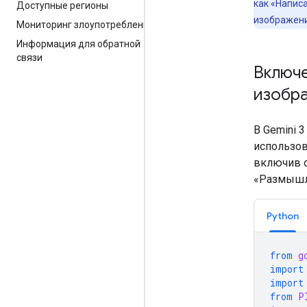
как «Напис
Доступные регионы
изображени
Мониторинг злоупотреблений
Информация для обратной
связи
Включе
изобр
В Gemini 
использов
включив о
«Размышл
Python
from
g
import
import
from
P