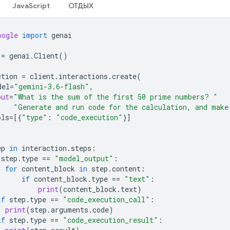
JavaScript
ОТДЫХ
oogle
import
genai
=
genai
.
Client
()
ction
=
client
.
interactions
.
create
(
del
=
"gemini-3.6-flash"
,
put
=
"What is the sum of the first 50 prime numbers? "
"Generate and run code for the calculation, and make
ols
=
[{
"type"
:
"code_execution"
}]
ep
in
interaction
.
steps
:
step
.
type
==
"model_output"
:
for
content_block
in
step
.
content
:
if
content_block
.
type
==
"text"
:
print
(
content_block
.
text
)
if
step
.
type
==
"code_execution_call"
:
print
(
step
.
arguments
.
code
)
if
step
.
type
==
"code_execution_result"
: