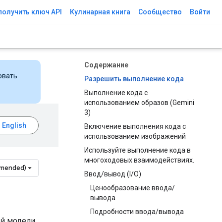
получить ключ API
Кулинарная книга
Сообщество
Войти
Содержание
овать
Разрешить выполнение кода
Выполнение кода с
использованием образов (Gemini
3)
Включение выполнения кода с
использованием изображений
Используйте выполнение кода в
многоходовых взаимодействиях.
mmended)
Ввод/вывод (I/O)
Ценообразование ввода/
вывода
Подробности ввода/вывода
ий модели