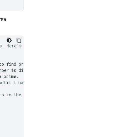
тва
s. Here's how I'll

o find prime

ber is divisible

 prime.

ntil I have 50 of

s in the list.
