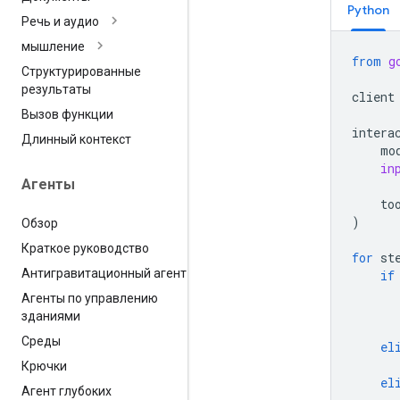
Python
Речь и аудио
мышление
from
g
Структурированные
результаты
client
Вызов функции
intera
Длинный контекст
mo
in
Агенты
to
)
Обзор
Краткое руководство
for
st
Антигравитационный агент
if
Агенты по управлению
зданиями
Среды
el
Крючки
el
Агент глубоких