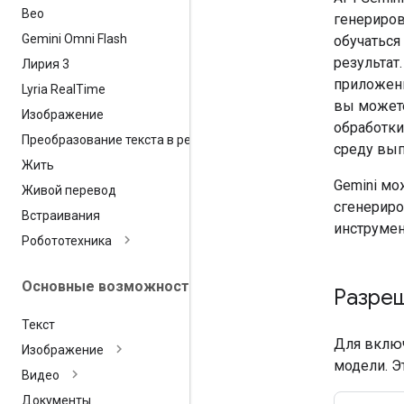
Вео
генериров
Gemini Omni Flash
обучаться
результат
Лирия 3
приложени
Lyria Real
Time
вы можете
Изображение
обработки
Преобразование текста в речь
среду вып
Жить
Gemini мо
Живой перевод
сгенериро
Встраивания
инструмен
Робототехника
Основные возможности
Разреш
Текст
Для включ
Изображение
модели. Э
Видео
Документы