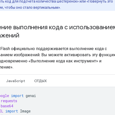
ать код для подсчета количества шестеренок» или «Повернуть это
е, чтобы оно стало вертикальным».
ние выполнения кода с использование
ажений
3 Flash официально поддерживается выполнение кода с
анием изображений. Вы можете активировать эту функци
дновременно «Выполнение кода как инструмент» и
ение».
JavaScript
ОТДЫХ
oogle
import
genai
requests
base64
IL
import
Image