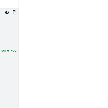
 sure you get all 50."
,