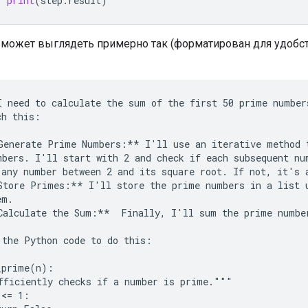
print
(
step
.
result
)
 может выглядеть примерно так (форматирован для удобс
I need to calculate the sum of the first 50 prime number
h this:

Generate Prime Numbers:** I'll use an iterative method t
mbers. I'll start with 2 and check if each subsequent num
 any number between 2 and its square root. If not, it's a
Store Primes:** I'll store the prime numbers in a list u
m.

Calculate the Sum:**  Finally, I'll sum the prime number
 the Python code to do this:

_prime(n):

fficiently checks if a number is prime."""

<= 1:
