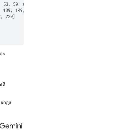
 53, 59, 61, 67,

 139, 149, 151,

, 229]

ель
рый
 кода
Gemini