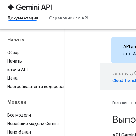
Документация
Справочник по API
Начать
API д
Обзор
этот 
Начать
ключи API
Цена
Cloud Transl
Настройка агента кодирования
Модели
Главная
Все модели
Выпо
Новейшие модели Gemini
Нано-банан
API Gemin