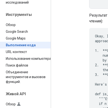
исследований
Инструменты
Результат
чтения):
Обзор
Google Search
Okay, 
Google Maps
approac
Выполнение кода
1.  **
URL-контекст
    nu
Использование компьютера
    by
2.  **
Поиск файлов
    the
Объединение
3.  **
инструментов и вызовов
функций
.
Here's
def is
Живой API
  """E
  if n 
Обзор