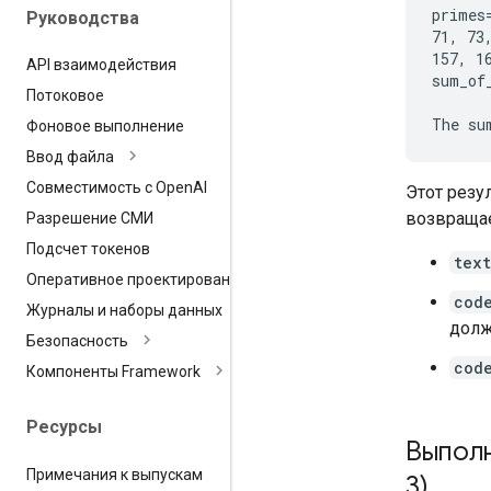
primes
Руководства
71, 73
157, 1
API взаимодействия
sum_of_
Потоковое
Фоновое выполнение
Ввод файла
Совместимость с Open
AI
Этот резу
возвращае
Разрешение СМИ
Подсчет токенов
text
Оперативное проектирование
cod
Журналы и наборы данных
долж
Безопасность
cod
Компоненты Framework
Ресурсы
Выполн
Примечания к выпускам
3)