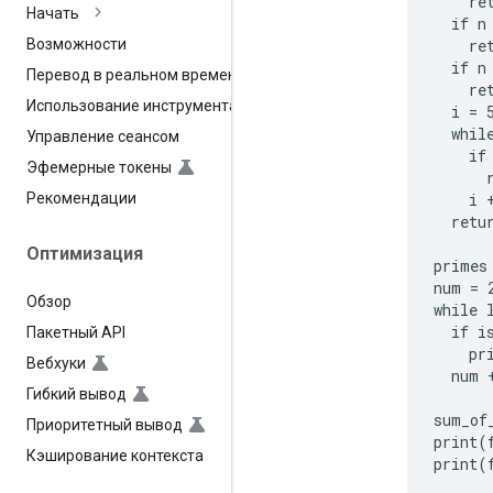
    ret
Начать
  if n 
    ret
Возможности
  if n
Перевод в реальном времени
    ret
Использование инструмента
  i = 5
  while
Управление сеансом
    if
Эфемерные токены
      r
    i +
Рекомендации
  retur
Оптимизация
primes 
num = 2
Обзор
while 
  if i
Пакетный API
    pr
Вебхуки
  num +
Гибкий вывод
sum_of
Приоритетный вывод
print(
Кэширование контекста
print(