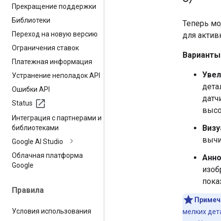
Прекращение поддержки
Библиотеки
Теперь мо
Переход на новую версию
для актив
Ограничения ставок
Варианты
Платежная информация
Увел
Устранение неполадок API
дета
Ошибки API
датч
Status
высо
Интеграция с партнерами и
Визу
библиотеками
вычи
Google AI Studio
Облачная платформа
Анно
Google
изоб
пока
Правила
Примеч
Условия использования
мелких дета