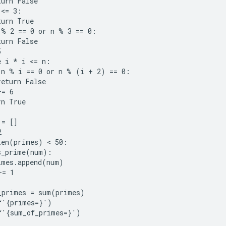
urn False

<= 3:

urn True

 % 2 == 0 or n % 3 == 0:

urn False



 i * i <= n:

 n % i == 0 or n % (i + 2) == 0:

eturn False

= 6

n True

= []



len(primes) < 50:

s_prime(num):

imes.append(num)

= 1

_primes = sum(primes)

f'{primes=}')

f'{sum_of_primes=}')
