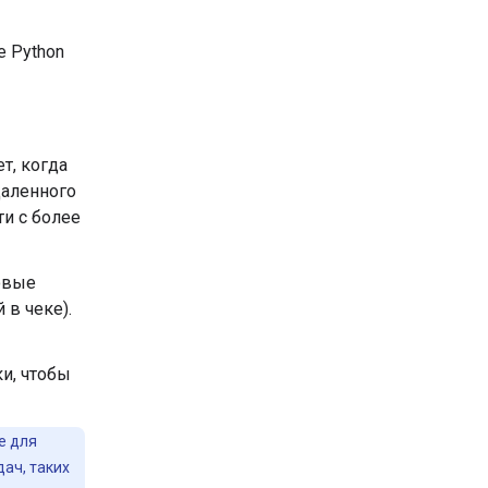
е Python
т, когда
даленного
ти с более
овые
в чеке).
ки, чтобы
е для
дач, таких