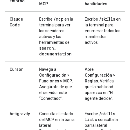
Entorno
MCP
habilidades
/
mcp
/
skills
Claude
Escribe
en la
Escribe
en
Code
terminal para ver
la terminal para
los servidores
enumerar todos los
activos y las
manifiestos
herramientas de
activos.
search
_
documentation
.
Cursor
Navega a
Abre
Configuración >
Configuración >
Funciones > MCP
.
Reglas
. Verifica
Asegúrate de que
que la habilidad
el servidor esté
aparezca en “El
“Conectado”.
agente decide”.
/
skills
Antigravity
Consulta el estado
Escribe
list
del MCP en la barra
o consulta la
lateral
barra lateral