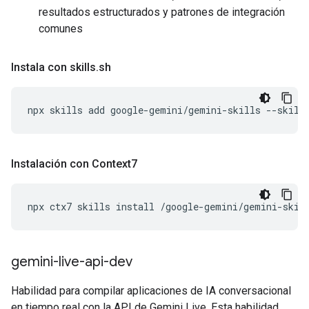
resultados estructurados y patrones de integración
comunes
Instala con skills
.
sh
npx
skills
add
google-gemini/gemini-skills
--skill
Instalación con Context7
npx
ctx7
skills
install
/google-gemini/gemini-skil
gemini-live-api-dev
Habilidad para compilar aplicaciones de IA conversacional
en tiempo real con la API de Gemini Live. Esta habilidad