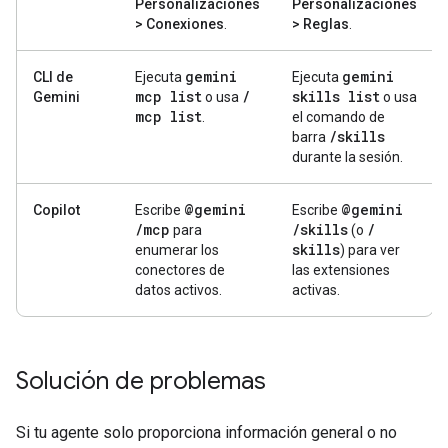
Personalizaciones
Personalizaciones
> Conexiones
.
> Reglas
.
gemini
gemini
CLI de
Ejecuta
Ejecuta
mcp list
/
skills list
Gemini
o usa
o usa
mcp list
.
el comando de
/
skills
barra
durante la sesión.
@gemini
@gemini
Copilot
Escribe
Escribe
/
mcp
/
skills
/
para
(o
skills
enumerar los
) para ver
conectores de
las extensiones
datos activos.
activas.
Solución de problemas
Si tu agente solo proporciona información general o no