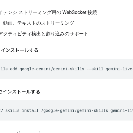
テンシ ストリーミング用の WebSocket 接続
、動画、テキストのストリーミング
アクティビティ検出と割り込みのサポート
 でインストールする
ills
add
google-gemini/gemini-skills
--skill
gemini-live
t7 でインストールする
x7
skills
install
/google-gemini/gemini-skills