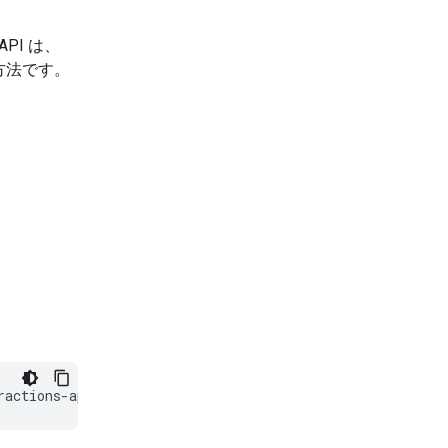
s API は、
方法です。
ractions-api