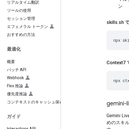
リアルタイム翻訳
ン
ツールの使用
セッション管理
skills
.
sh
エフェメラル トークン
おすすめの方法
npx
sk
最適化
概要
Contex
バッチ API
Webhook
npx
ct
Flex 推論
優先度推論
コンテキストのキャッシュ保存
gemini-l
Gemini
ガイド
めのスキ
Interactions API