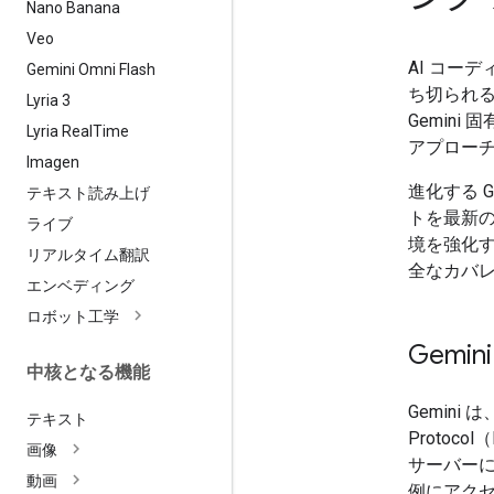
Nano Banana
Veo
AI コー
Gemini Omni Flash
ち切られる
Lyria 3
Gemin
Lyria Real
Time
アプロー
Imagen
進化する 
テキスト読み上げ
トを最新
ライブ
境を強化
リアルタイム翻訳
全なカバ
エンベディング
ロボット工学
Gemin
中核となる機能
Gemini は
テキスト
Proto
画像
サーバーに
動画
例にアク