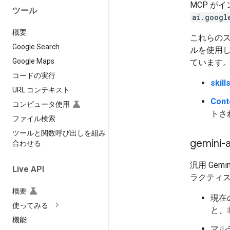
MCP が
ツール
ai.googl
概要
これらの
Google Search
ルを使用
Google Maps
ています
コードの実行
skill
URL コンテキスト
Cont
コンピュータ使用
トさ
ファイル検索
ツールと関数呼び出しを組み
gemini-
合わせる
汎用 Ge
Live API
ラクティ
概要
現在の
使ってみる
と、
機能
マル