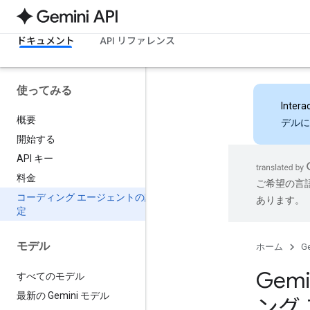
ドキュメント
API リファレンス
使ってみる
Intera
概要
デルに
開始する
API キー
料金
ご希望の言
コーディング エージェントの設
あります。
定
モデル
ホーム
Ge
Gem
すべてのモデル
最新の Gemini モデル
ング