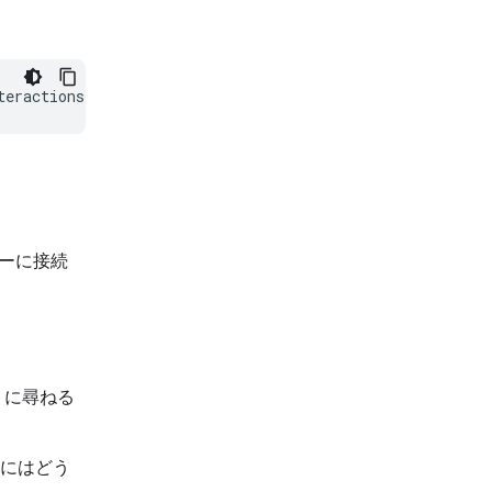
バーに接続
トに尋ねる
るにはどう