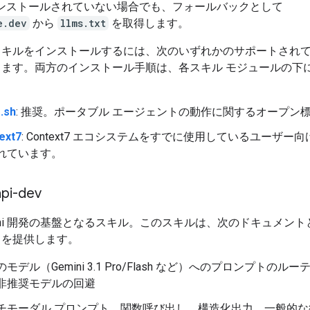
インストールされていない場合でも、フォールバックとして
e.dev
から
llms.txt
を取得します。
スキルをインストールするには、次のいずれかのサポートされ
します。両方のインストール手順は、各スキル モジュールの下
。
s.sh
: 推奨。ポータブル エージェントの動作に関するオープン
ext7
: Context7 エコシステムをすでに使用しているユーザー
れています。
api-dev
mini 開発の基盤となるスキル。このスキルは、次のドキュメント
スを提供します。
モデル（Gemini 3.1 Pro/Flash など）へのプロンプトのル
非推奨モデルの回避
チモーダル プロンプト、関数呼び出し、構造化出力、一般的な