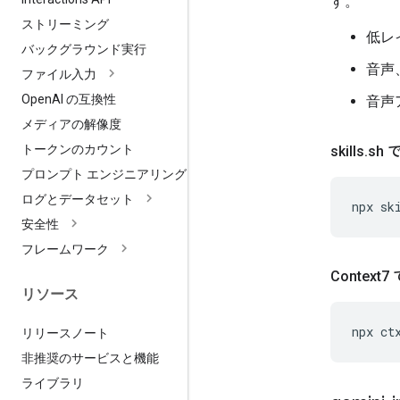
す。
ストリーミング
低レイ
バックグラウンド実行
音声
ファイル入力
Open
AI の互換性
音声
メディアの解像度
トークンのカウント
skills
.
sh
プロンプト エンジニアリング
ログとデータセット
npx
sk
安全性
フレームワーク
Contex
リソース
npx
ct
リリースノート
非推奨のサービスと機能
ライブラリ