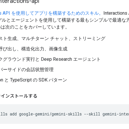
nteractions-api
ctions API を使用してアプリを構築するためのスキル。
Interaction
i モデルとエージェントを使用して構築する最もシンプルで最適な
ルは次のことをカバーしています。
スト生成、マルチターン チャット、ストリーミング
呼び出し、構造化出力、画像生成
グラウンド実行と Deep Research エージェント
バーサイドの会話状態管理
on と TypeScript の SDK パターン
 でインストールする
ills
add
google-gemini/gemini-skills
--skill
gemini-inte