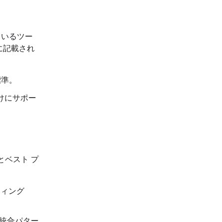
ているツー
に記載され
標準。
向けにサポー
とベスト プ
ーティング
統合パター