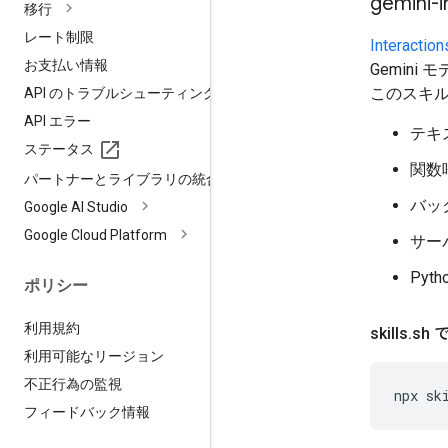
gemini-i
移行
レート制限
Intera
お支払い情報
Gemin
このスキ
API のトラブルシューティング
API エラー
テキ
ステータス
関数
パートナーとライブラリの統合
バック
Google AI Studio
Google Cloud Platform
サー
Pyth
ポリシー
利用規約
skills
.
sh
利用可能なリージョン
不正行為の監視
npx
sk
フィードバック情報