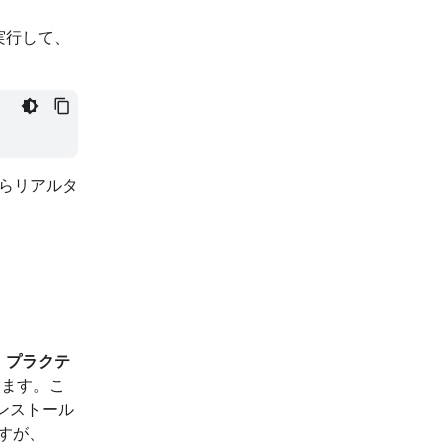
実行して、
からリアルタ
 プラクテ
します。こ
インストール
すが、