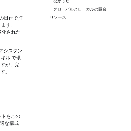
なかった
グローバルとローカルの競合
リソース
定の日付で打
ります。
適化された
 アシスタン
 スキル
で環
ますが、完
ます。
ントをこの
最適な構成