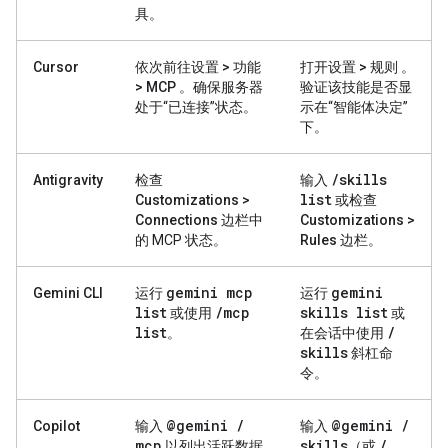
具。
Cursor
依次前往
设置 > 功能
打开
设置 > 规则
。
> MCP
。确保服务器
验证该技能是否显
处于“已连接”状态。
示在“智能体决定”
下。
/
skills
Antigravity
检查
输入
list
Customizations >
或检查
Connections
边栏中
Customizations >
的 MCP 状态。
Rules
边栏。
gemini mcp
gemini
Gemini CLI
运行
运行
list
/
mcp
skills list
或使用
或
list
/
。
在会话中使用
skills
斜杠命
令。
@gemini
/
@gemini
/
Copilot
输入
输入
mcp
skills
/
以列出活跃数据
（或