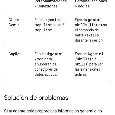
Personalizaciones
Personalizaciones
> Conexiones
.
> Reglas
.
gemini
gemini
CLI de
Ejecuta
Ejecuta
mcp list
/
skills list
Gemini
o usa
o usa
mcp list
.
el comando de
/
skills
barra
durante la sesión.
@gemini
@gemini
Copilot
Escribe
Escribe
/
mcp
/
skills
/
para
(o
skills
enumerar los
) para ver
conectores de
las extensiones
datos activos.
activas.
Solución de problemas
Si tu agente solo proporciona información general o no