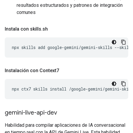
resultados estructurados y patrones de integración
comunes
Instala con skills
.
sh
npx
skills
add
google-gemini/gemini-skills
--skill
Instalación con Context7
npx
ctx7
skills
install
/google-gemini/gemini-skil
gemini-live-api-dev
Habilidad para compilar aplicaciones de IA conversacional
en tiempo real con la API de Gemini Live. Esta habilidad