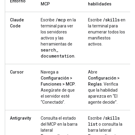
Entorno
MCP
habilidades
/
mcp
/
skills
Claude
Escribe
en la
Escribe
en
Code
terminal para ver
la terminal para
los servidores
enumerar todos los
activos y las
manifiestos
herramientas de
activos.
search
_
documentation
.
Cursor
Navega a
Abre
Configuración >
Configuración >
Funciones > MCP
.
Reglas
. Verifica
Asegúrate de que
que la habilidad
el servidor esté
aparezca en “El
“Conectado”.
agente decide”.
/
skills
Antigravity
Consulta el estado
Escribe
list
del MCP en la barra
o consulta la
lateral
barra lateral