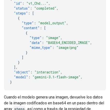
"id"
:
"v1_Chd..."
,
"status"
:
"completed"
,
"steps"
:
[
{
"type"
:
"model_output"
,
"content"
:
[
{
"type"
:
"image"
,
"data"
:
"BASE64_ENCODED_IMAGE"
,
"mime_type"
:
"image/png"
}
]
}
],
"object"
:
"interaction"
,
"model"
:
"gemini-3.1-flash-image"
,
}
Cuando el modelo genera una imagen, devuelve los datos
de la imagen codificados en base64 en un paso dentro del
array
steps
, así como a través de la propiedad de