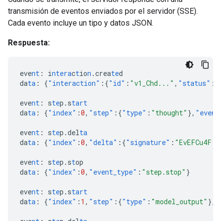
transmisión de eventos enviados por el servidor (SSE).
Cada evento incluye un tipo y datos JSON.
Respuesta:
eve
nt
:
i
ntera
c
t
io
n
.crea
te
d
da
ta
:
{
"interaction"
:{
"id"
:
"v1_Chd..."
,
"status"
:
"
eve
nt
:
s
te
p.s
tart
da
ta
:
{
"index"
:
0
,
"step"
:{
"type"
:
"thought"
},
"event
eve
nt
:
s
te
p.del
ta
da
ta
:
{
"index"
:
0
,
"delta"
:{
"signature"
:
"EvEFCu4F..
eve
nt
:
s
te
p.s
t
op
da
ta
:
{
"index"
:
0
,
"event_type"
:
"step.stop"
}
eve
nt
:
s
te
p.s
tart
da
ta
:
{
"index"
:
1
,
"step"
:{
"type"
:
"model_output"
},
"