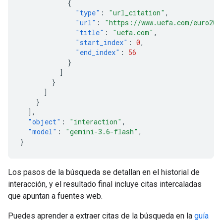
{
"type"
:
"url_citation"
,
"url"
:
"https://www.uefa.com/euro202
"title"
:
"uefa.com"
,
"start_index"
:
0
,
"end_index"
:
56
}
]
}
]
}
],
"object"
:
"interaction"
,
"model"
:
"gemini-3.6-flash"
,
}
Los pasos de la búsqueda se detallan en el historial de
interacción, y el resultado final incluye citas intercaladas
que apuntan a fuentes web.
Puedes aprender a extraer citas de la búsqueda en la
guía