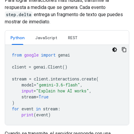
Para lograr interacciones más fluidas, transmite la
respuesta a medida que se genera. Cada evento
step.delta
entrega un fragmento de texto que puedes
mostrar de inmediato.
Python
JavaScript
REST
from
google
import
genai
client
=
genai
.
Client
()
stream
=
client
.
interactions
.
create
(
model
=
"gemini-3.6-flash"
,
input
=
"Explain how AI works"
,
stream
=
True
)
for
event
in
stream
:
print
(
event
)
Cuando se transmite, el servidor responde con una