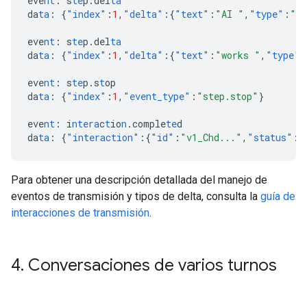
eve
nt
:
s
te
p.del
ta
da
ta
:
{
"index"
:
1
,
"delta"
:{
"text"
:
"AI "
,
"type"
:
"te
eve
nt
:
s
te
p.del
ta
da
ta
:
{
"index"
:
1
,
"delta"
:{
"text"
:
"works "
,
"type"
:
eve
nt
:
s
te
p.s
t
op
da
ta
:
{
"index"
:
1
,
"event_type"
:
"step.stop"
}
eve
nt
:
i
ntera
c
t
io
n
.comple
te
d
da
ta
:
{
"interaction"
:{
"id"
:
"v1_Chd..."
,
"status"
:
"
Para obtener una descripción detallada del manejo de
eventos de transmisión y tipos de delta, consulta la
guía de
interacciones de transmisión
.
4
.
Conversaciones de varios turnos