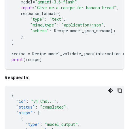
model
=
"gemini-3.6-flash"
,
input
=
"Give me a recipe for banana bread"
,
response_format
=
{
"type"
:
"text"
,
"mime_type"
:
"application/json"
,
"schema"
:
Recipe
.
model_json_schema
()
},
)
recipe
=
Recipe
.
model_validate_json
(
interaction
.
ou
print
(
recipe
)
Respuesta:
{
"id"
:
"v1_Chd..."
,
"status"
:
"completed"
,
"steps"
:
[
{
"type"
:
"model_output"
,