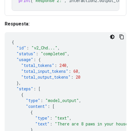
print
(
"Response 2:"
,
interaction2
.
output_text
)
Respuesta:
{
"id"
:
"v2_Chd..."
,
"status"
:
"completed"
,
"usage"
:
{
"total_tokens"
:
240
,
"total_input_tokens"
:
60
,
"total_output_tokens"
:
20
},
"steps"
:
[
{
"type"
:
"model_output"
,
"content"
:
[
{
"type"
:
"text"
,
"text"
:
"There are 8 paws in your house.
}