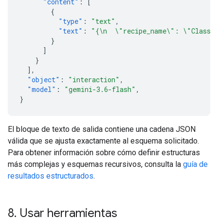
"content"
:
[
{
"type"
:
"text"
,
"text"
:
"{\n  \"recipe_name\": \"Classic
}
]
}
],
"object"
:
"interaction"
,
"model"
:
"gemini-3.6-flash"
,
}
El bloque de texto de salida contiene una cadena JSON
válida que se ajusta exactamente al esquema solicitado.
Para obtener información sobre cómo definir estructuras
más complejas y esquemas recursivos, consulta la
guía de
resultados estructurados
.
8
.
Usar herramientas