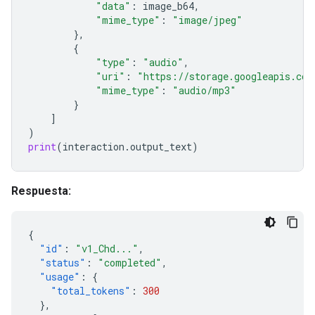
"data"
:
image_b64
,
"mime_type"
:
"image/jpeg"
},
{
"type"
:
"audio"
,
"uri"
:
"https://storage.googleapis.com
"mime_type"
:
"audio/mp3"
}
]
)
print
(
interaction
.
output_text
)
Respuesta:
{
"id"
:
"v1_Chd..."
,
"status"
:
"completed"
,
"usage"
:
{
"total_tokens"
:
300
},