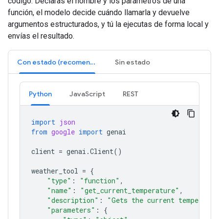
código. Declaras el nombre y los parámetros de una
función, el modelo decide cuándo llamarla y devuelve
argumentos estructurados, y tú la ejecutas de forma local y
envías el resultado.
Con estado (recomendado)
Sin estado
Python
JavaScript
REST
import
json
from
google
import
genai
client
=
genai
.
Client
()
weather_tool
=
{
"type"
:
"function"
,
"name"
:
"get_current_temperature"
,
"description"
:
"Gets the current temperatur
"parameters"
:
{