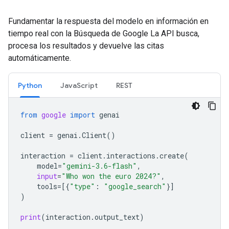
Fundamentar la respuesta del modelo en información en
tiempo real con la Búsqueda de Google La API busca,
procesa los resultados y devuelve las citas
automáticamente.
Python
JavaScript
REST
from
google
import
genai
client
=
genai
.
Client
()
interaction
=
client
.
interactions
.
create
(
model
=
"gemini-3.6-flash"
,
input
=
"Who won the euro 2024?"
,
tools
=
[{
"type"
:
"google_search"
}]
)
print
(
interaction
.
output_text
)