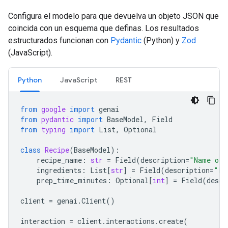
Configura el modelo para que devuelva un objeto JSON que
coincida con un esquema que definas. Los resultados
estructurados funcionan con
Pydantic
(Python) y
Zod
(JavaScript).
Python
JavaScript
REST
from
google
import
genai
from
pydantic
import
BaseModel
,
Field
from
typing
import
List
,
Optional
class
Recipe
(
BaseModel
):
recipe_name
:
str
=
Field
(
description
=
"Name of 
ingredients
:
List
[
str
]
=
Field
(
description
=
"Li
prep_time_minutes
:
Optional
[
int
]
=
Field
(
descr
client
=
genai
.
Client
()
interaction
=
client
.
interactions
.
create
(