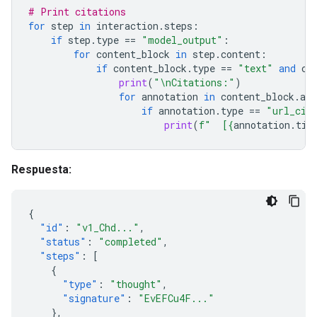
# Print citations
for
step
in
interaction
.
steps
:
if
step
.
type
==
"model_output"
:
for
content_block
in
step
.
content
:
if
content_block
.
type
==
"text"
and
co
print
(
"
\n
Citations:"
)
for
annotation
in
content_block
.
ann
if
annotation
.
type
==
"url_cit
print
(
f
"  [
{
annotation
.
tit
Respuesta:
{
"id"
:
"v1_Chd..."
,
"status"
:
"completed"
,
"steps"
:
[
{
"type"
:
"thought"
,
"signature"
:
"EvEFCu4F..."
},