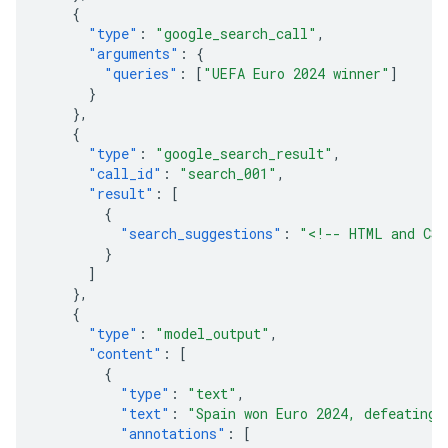
{
"type"
:
"google_search_call"
,
"arguments"
:
{
"queries"
:
[
"UEFA Euro 2024 winner"
]
}
},
{
"type"
:
"google_search_result"
,
"call_id"
:
"search_001"
,
"result"
:
[
{
"search_suggestions"
:
"<!-- HTML and CSS
}
]
},
{
"type"
:
"model_output"
,
"content"
:
[
{
"type"
:
"text"
,
"text"
:
"Spain won Euro 2024, defeating 
"annotations"
:
[