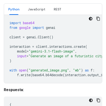
Python
JavaScript
REST
import
base64
from
google
import
genai
client
=
genai
.
Client
()
interaction
=
client
.
interactions
.
create
(
model
=
"gemini-3.1-flash-image"
,
input
=
"Generate an image of a futuristic city 
)
with
open
(
"generated_image.png"
,
"wb"
)
as
f
:
f
.
write
(
base64
.
b64decode
(
interaction
.
output_im
Respuesta:
{