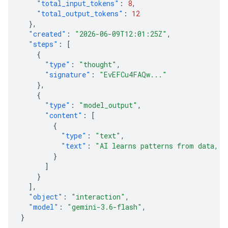
"total_input_tokens"
:
8
,
"total_output_tokens"
:
12
},
"created"
:
"2026-06-09T12:01:25Z"
,
"steps"
:
[
{
"type"
:
"thought"
,
"signature"
:
"EvEFCu4FAQw..."
},
{
"type"
:
"model_output"
,
"content"
:
[
{
"type"
:
"text"
,
"text"
:
"AI learns patterns from data, t
}
]
}
],
"object"
:
"interaction"
,
"model"
:
"gemini-3.6-flash"
,
}