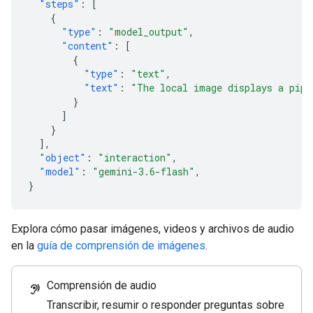
"steps"
:
[
{
"type"
:
"model_output"
,
"content"
:
[
{
"type"
:
"text"
,
"text"
:
"The local image displays a pipe
}
]
}
],
"object"
:
"interaction"
,
"model"
:
"gemini-3.6-flash"
,
}
Explora cómo pasar imágenes, videos y archivos de audio
en la
guía de comprensión de imágenes
.
Comprensión de audio
hearing
Transcribir, resumir o responder preguntas sobre