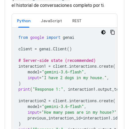
el historial de conversaciones completo por ti.
Python
JavaScript
REST
from
google
import
genai
client
=
genai
.
Client
()
# Server-side state (recommended)
interaction1
=
client
.
interactions
.
create
(
model
=
"gemini-3.6-flash"
,
input
=
"I have 2 dogs in my house."
,
)
print
(
"Response 1:"
,
interaction1
.
output_text
)
interaction2
=
client
.
interactions
.
create
(
model
=
"gemini-3.6-flash"
,
input
=
"How many paws are in my house?"
,
previous_interaction_id
=
interaction1
.
id
,
)