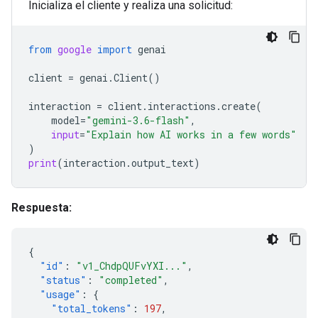
Inicializa el cliente y realiza una solicitud:
from
google
import
genai
client
=
genai
.
Client
()
interaction
=
client
.
interactions
.
create
(
model
=
"gemini-3.6-flash"
,
input
=
"Explain how AI works in a few words"
)
print
(
interaction
.
output_text
)
Respuesta:
{
"id"
:
"v1_ChdpQUFvYXI..."
,
"status"
:
"completed"
,
"usage"
:
{
"total_tokens"
:
197
,