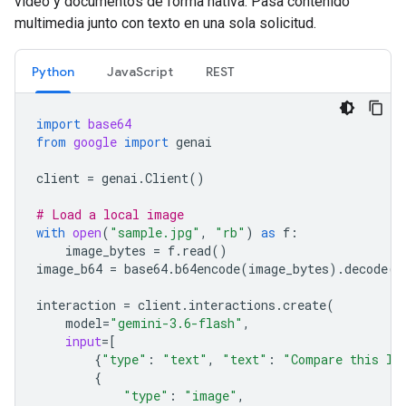
video y documentos de forma nativa. Pasa contenido
multimedia junto con texto en una sola solicitud.
Python
JavaScript
REST
import
base64
from
google
import
genai
client
=
genai
.
Client
()
# Load a local image
with
open
(
"sample.jpg"
,
"rb"
)
as
f
:
image_bytes
=
f
.
read
()
image_b64
=
base64
.
b64encode
(
image_bytes
)
.
decode
(
"
interaction
=
client
.
interactions
.
create
(
model
=
"gemini-3.6-flash"
,
input
=
[
{
"type"
:
"text"
,
"text"
:
"Compare this lo
{
"type"
:
"image"
,