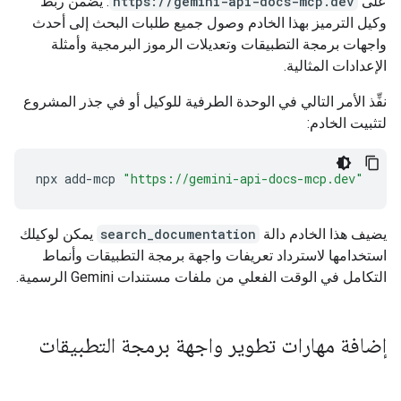
على
https://gemini-api-docs-mcp.dev
. يضمن ربط
وكيل الترميز بهذا الخادم وصول جميع طلبات البحث إلى أحدث
واجهات برمجة التطبيقات وتعديلات الرموز البرمجية وأمثلة
الإعدادات المثالية.
نفِّذ الأمر التالي في الوحدة الطرفية للوكيل أو في جذر المشروع
لتثبيت الخادم:
npx
add-mcp
"https://gemini-api-docs-mcp.dev"
يضيف هذا الخادم دالة
search_documentation
يمكن لوكيلك
استخدامها لاسترداد تعريفات واجهة برمجة التطبيقات وأنماط
التكامل في الوقت الفعلي من ملفات مستندات Gemini الرسمية.
إضافة مهارات تطوير واجهة برمجة التطبيقات