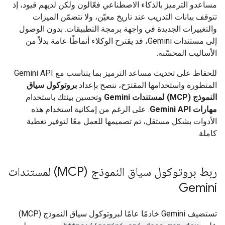
مساعدو الترميز بالذكاء الاصطناعي فعّالون ولكن لديهم قيود، إذ
تتوقف بيانات التدريب عند تاريخ معيّن، ولا تتضمّن الميزات
والتغييرات الجديدة في واجهة برمجة التطبيقات. بدون الوصول
إلى مستندات Gemini، قد يقترح الوكلاء أنماطًا عامة بدلاً من
الأساليب المحسّنة.
للحفاظ على تحديث مساعد الترميز بما يتناسب مع Gemini API
المتطورة واستخدامها المقترَح، ننصح بإعداد
بروتوكول سياق
النموذج (MCP) لمستندات Gemini
وتحسين بيئتك باستخدام
مهارات Gemini API
. على الرغم من إمكانية استخدام هذه
الأدوات بشكل مستقل، تم تصميمها للعمل معًا لتوفير تغطية
كاملة.
ربط بروتوكول سياق النموذج (MCP) لمستندات
Gemini
تستضيف Gemini خادمًا عامًا لبروتوكول سياق النموذج (MCP)