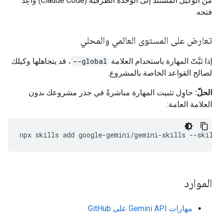
من الوكيل المستند إلى الوحدة الطرفية (‫Claude Code) وأعِد
فتحه.
تعارض على المستوى العالمي والمحلي
إذا ثبَّتّ المهارة باستخدام العلامة
--global
، قد يتجاهلها وكيلك
لصالح القواعد الخاصة بالمشروع.
الحلّ:
حاوِل تثبيت المهارة مباشرةً في جذر مشروعك بدون
العلامة العامة:
npx
skills
add
google-gemini/gemini-skills
--skill
الموارد
مهارات Gemini API على GitHub