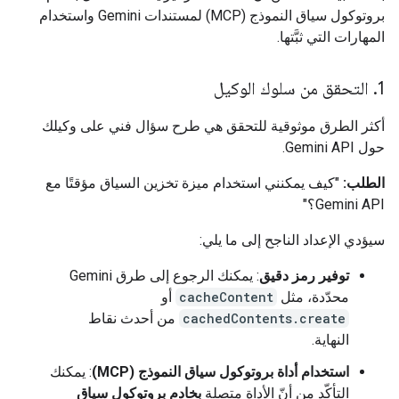
بروتوكول سياق النموذج (MCP) لمستندات Gemini واستخدام
المهارات التي ثبَّتها.
1
.
التحقق من سلوك الوكيل
أكثر الطرق موثوقية للتحقق هي طرح سؤال فني على وكيلك
حول Gemini API.
الطلب:
"كيف يمكنني استخدام ميزة تخزين السياق مؤقتًا مع
Gemini API؟"
سيؤدي الإعداد الناجح إلى ما يلي:
توفير رمز دقيق
: يمكنك الرجوع إلى طرق Gemini
محدّدة، مثل
cacheContent
أو
cachedContents.create
من أحدث نقاط
النهاية.
استخدام أداة بروتوكول سياق النموذج (MCP)
: يمكنك
التأكّد من أنّ الأداة متصلة
بخادم بروتوكول سياق