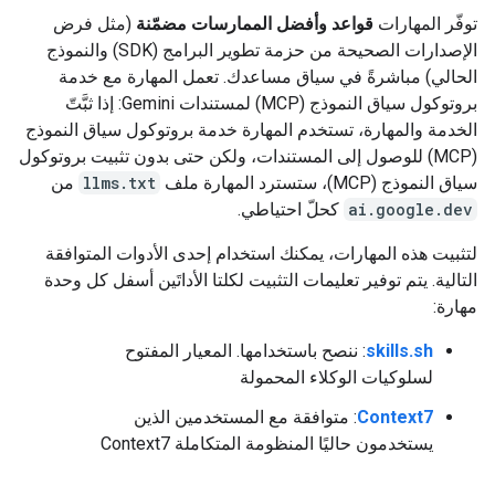
توفّر المهارات
قواعد وأفضل الممارسات مضمّنة
(مثل فرض
الإصدارات الصحيحة من حزمة تطوير البرامج (SDK) والنموذج
الحالي) مباشرةً في سياق مساعدك. تعمل المهارة مع خدمة
بروتوكول سياق النموذج (MCP) لمستندات Gemini: إذا ثبَّتّ
الخدمة والمهارة، تستخدم المهارة خدمة بروتوكول سياق النموذج
(MCP) للوصول إلى المستندات، ولكن حتى بدون تثبيت بروتوكول
سياق النموذج (MCP)، ستسترد المهارة ملف
llms.txt
من
ai.google.dev
كحلّ احتياطي.
لتثبيت هذه المهارات، يمكنك استخدام إحدى الأدوات المتوافقة
التالية. يتم توفير تعليمات التثبيت لكلتا الأداتَين أسفل كل وحدة
مهارة:
skills.sh
: ننصح باستخدامها. المعيار المفتوح
لسلوكيات الوكلاء المحمولة
Context7
: متوافقة مع المستخدمين الذين
يستخدمون حاليًا المنظومة المتكاملة Context7