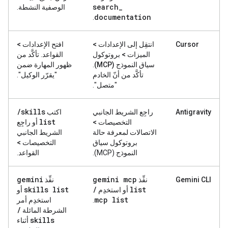
search
_
الوصفية النشطة.
documentation
.
Cursor
انتقِل إلى
الإعدادات >
افتح
الإعدادات >
الميزات > بروتوكول
القواعد
. تأكَّد من
سياق النموذج (MCP)
.
ظهور المهارة ضمن
تأكَّد من أنّ الخادم
"يقرّر الوكيل".
"متصل".
/
skills
Antigravity
راجِع الشريط الجانبي
اكتب
list
التخصيصات >
أو راجِع
الاتصالات
لمعرفة حالة
الشريط الجانبي
بروتوكول سياق
التخصيصات >
النموذج (MCP).
القواعد
.
gemini
gemini mcp
Gemini CLI
نفِّذ
نفِّذ
skills list
/
list
أو استخدِم
أو
mcp list
.
استخدِم أمر
/
الشرطة المائلة
skills
أثناء