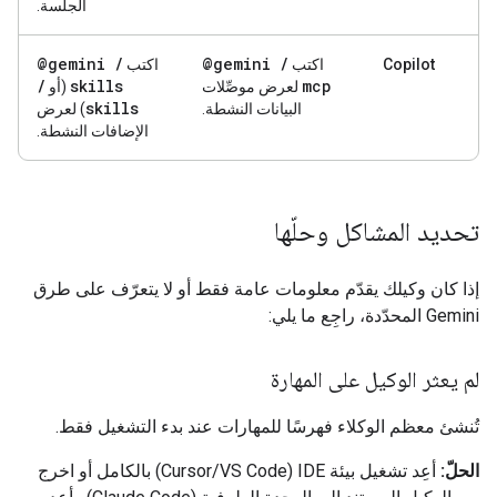
الجلسة.
@gemini
/
@gemini
/
Copilot
اكتب
اكتب
/
skills
mcp
لعرض موصِّلات
(أو
skills
البيانات النشطة.
) لعرض
الإضافات النشطة.
تحديد المشاكل وحلّها
إذا كان وكيلك يقدّم معلومات عامة فقط أو لا يتعرّف على طرق
Gemini المحدّدة، راجِع ما يلي:
لم يعثر الوكيل على المهارة
تُنشئ معظم الوكلاء فهرسًا للمهارات عند بدء التشغيل فقط.
الحلّ:
أعِد تشغيل بيئة IDE (‫Cursor/VS Code) بالكامل أو اخرج