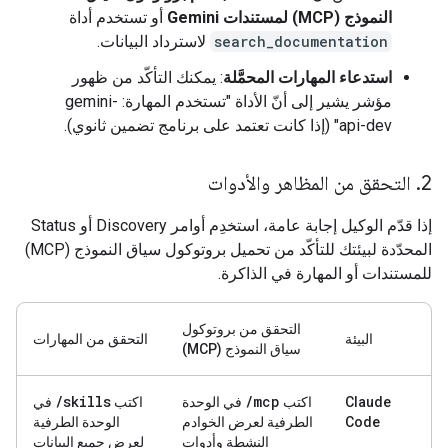
النموذج (MCP) لمستندات Gemini
أو تستخدم أداة
search_documentation
لاسترداد البيانات.
استدعاء المهارات المحمَّلة
: يمكنك التأكّد من ظهور
مؤشر يشير إلى أنّ الأداة "تستخدم المهارة: gemini-
api-dev" (إذا كانت تعتمد على برنامج تضمين ثانوي).
2
.
التحقق من المظاهر والأدوات
إذا قدّم الوكيل إجابة عامة، استخدِم أوامر Discovery أو Status
المحدّدة لبيئتك للتأكّد من تحميل بروتوكول سياق النموذج (MCP)
للمستندات أو المهارة في الذاكرة.
التحقق من بروتوكول
البيئة
التحقق من المهارات
سياق النموذج (MCP)
/
skills
/
mcp
Claude
اكتب
في الوحدة
اكتب
في
Code
الطرفية لعرض الخوادم
الوحدة الطرفية
النشطة وأدوات
لعرض جميع البيانات