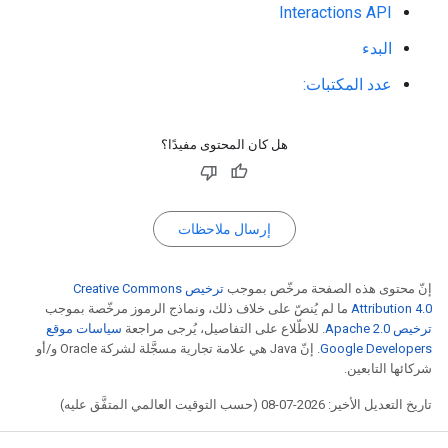
‫Interactions API
البدء
عدد المكتبات:
هل كان المحتوى مفيدًا؟
إرسال ملاحظات
إنّ محتوى هذه الصفحة مرخّص بموجب
ترخيص Creative Commons
Attribution 4.0‏
ما لم يُنصّ على خلاف ذلك، ونماذج الرموز مرخّصة بموجب
ترخيص Apache 2.0‏
. للاطّلاع على التفاصيل، يُرجى مراجعة
سياسات موقع
Google Developers‏
. إنّ Java هي علامة تجارية مسجَّلة لشركة Oracle و/أو
شركائها التابعين.
تاريخ التعديل الأخير: 2026-07-08 (حسب التوقيت العالمي المتفَّق عليه)