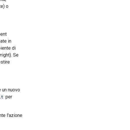
te) o
ient
ate in
iente di
ight). Se
estire
e un nuovo
lt
per
te l'azione