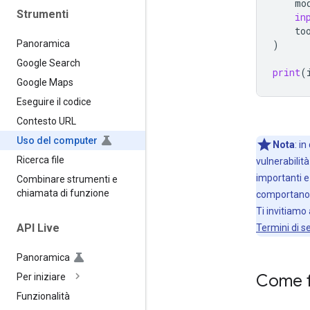
mo
Strumenti
in
to
)
Panoramica
Google Search
print
(
Google Maps
Eseguire il codice
Contesto URL
Uso del computer
Nota
:
in 
Ricerca file
vulnerabilit
importanti e 
Combinare strumenti e
chiamata di funzione
comportano de
Ti invitiamo
API Live
Termini di se
Panoramica
Come f
Per iniziare
Funzionalità