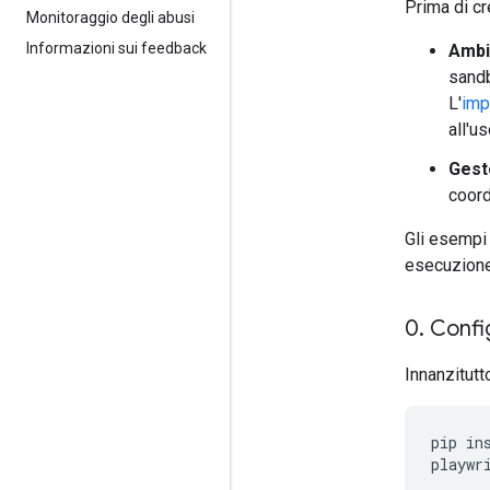
Prima di cr
Monitoraggio degli abusi
Informazioni sui feedback
Ambi
sandb
L'
imp
all'u
Gesto
coord
Gli esempi 
esecuzion
0
.
Config
Innanzitutto
pip
in
playwr