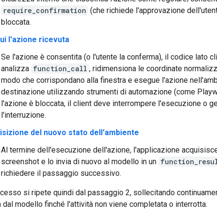
require_confirmation
(che richiede l'approvazione dell'uten
bloccata.
i l'azione ricevuta
Se l'azione è consentita (o l'utente la conferma), il codice lato cl
analizza
function_call
, ridimensiona le coordinate normalizz
modo che corrispondano alla finestra e esegue l'azione nell'amb
destinazione utilizzando strumenti di automazione (come Playwr
l'azione è bloccata, il client deve interrompere l'esecuzione o g
l'interruzione.
isizione del nuovo stato dell'ambiente
Al termine dell'esecuzione dell'azione, l'applicazione acquisisc
screenshot e lo invia di nuovo al modello in un
function_resu
richiedere il passaggio successivo.
cesso si ripete quindi dal passaggio 2, sollecitando continuamen
dal modello finché l'attività non viene completata o interrotta.