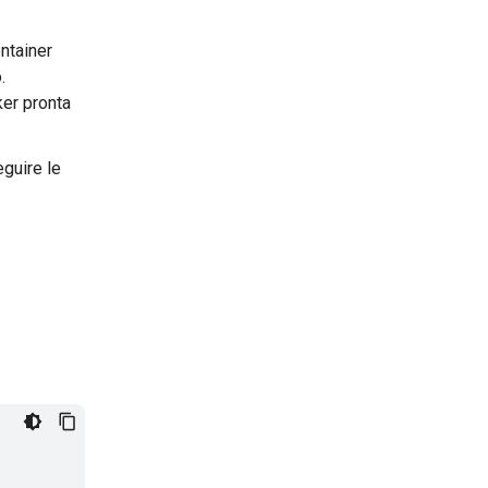
ontainer
.
er pronta
eguire le