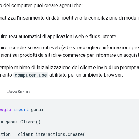
o del computer, puoi creare agenti che:
atizza l'inserimento di dati ripetitivi o la compilazione di moduli 
ire test automatici di applicazioni web e flussi utente
ire ricerche su vari siti web (ad es. raccogliere informazioni, pr
sioni sui prodotti da siti di e-commerce per informare un acquis
mpio minimo di inizializzazione del client e invio di un prompt 
umento
computer_use
abilitato per un ambiente browser:
JavaScript
oogle
import
genai
=
genai
.
Client
()
ction
=
client
.
interactions
.
create
(