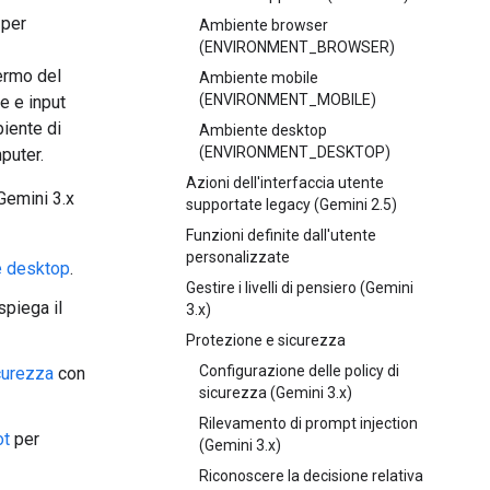
 per
Ambiente browser
(ENVIRONMENT_BROWSER)
ermo del
Ambiente mobile
(ENVIRONMENT_MOBILE)
e e input
biente di
Ambiente desktop
(ENVIRONMENT_DESKTOP)
puter.
Azioni dell'interfaccia utente
 Gemini 3.x
supportate legacy (Gemini 2.5)
Funzioni definite dall'utente
personalizzate
e desktop
.
Gestire i livelli di pensiero (Gemini
piega il
3.x)
Protezione e sicurezza
Configurazione delle policy di
curezza
con
sicurezza (Gemini 3.x)
Rilevamento di prompt injection
ot
per
(Gemini 3.x)
Riconoscere la decisione relativa