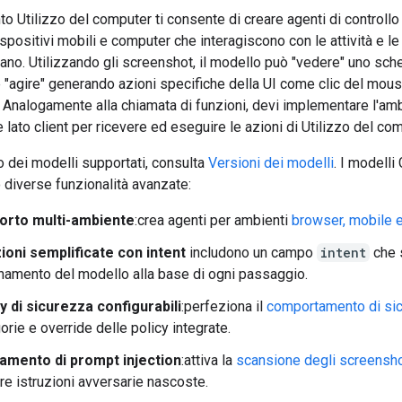
o Utilizzo del computer ti consente di creare agenti di controllo
spositivi mobili e computer che interagiscono con le attività e le
ano. Utilizzando gli screenshot, il modello può "vedere" uno sch
"agire" generando azioni specifiche della UI come clic del mous
. Analogamente alla chiamata di funzioni, devi implementare l'am
lato client per ricevere ed eseguire le azioni di Utilizzo del com
o dei modelli supportati, consulta
Versioni dei modelli
. I modelli
 diverse funzionalità avanzate:
orto multi-ambiente
:crea agenti per ambienti
browser, mobile 
ioni semplificate con intent
includono un campo
intent
che s
namento del modello alla base di ogni passaggio.
y di sicurezza configurabili
:perfeziona il
comportamento di si
orie e override delle policy integrate.
vamento di prompt injection
:attiva la
scansione degli screensh
are istruzioni avversarie nascoste.