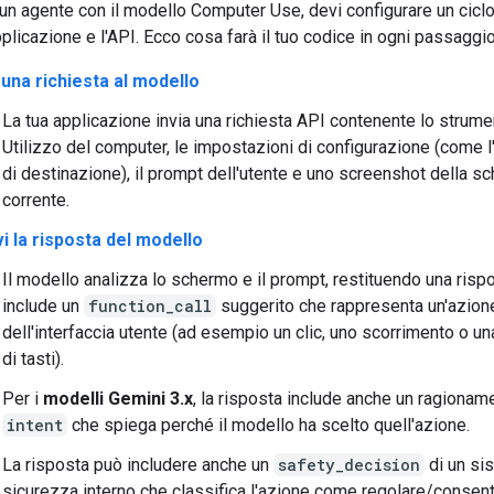
un agente con il modello Computer Use, devi configurare un cicl
applicazione e l'API. Ecco cosa farà il tuo codice in ogni passaggio
 una richiesta al modello
La tua applicazione invia una richiesta API contenente lo strum
Utilizzo del computer, le impostazioni di configurazione (come 
di destinazione), il prompt dell'utente e uno screenshot della s
corrente.
i la risposta del modello
Il modello analizza lo schermo e il prompt, restituendo una risp
include un
function_call
suggerito che rappresenta un'azion
dell'interfaccia utente (ad esempio un clic, uno scorrimento o 
di tasti).
Per i
modelli Gemini 3.x
, la risposta include anche un ragionam
intent
che spiega perché il modello ha scelto quell'azione.
La risposta può includere anche un
safety_decision
di un si
sicurezza interno che classifica l'azione come regolare/consent