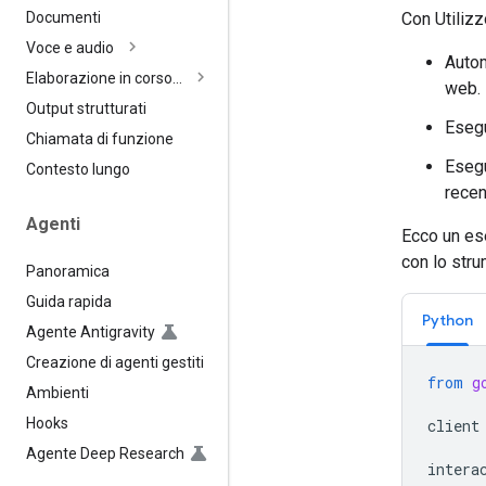
Con Utilizz
Documenti
Voce e audio
Autom
Elaborazione in corso…
web.
Output strutturati
Esegu
Chiamata di funzione
Esegu
Contesto lungo
recen
Agenti
Ecco un ese
con lo str
Panoramica
Guida rapida
Python
Agente Antigravity
Creazione di agenti gestiti
from
g
Ambienti
Hooks
client
Agente Deep Research
intera