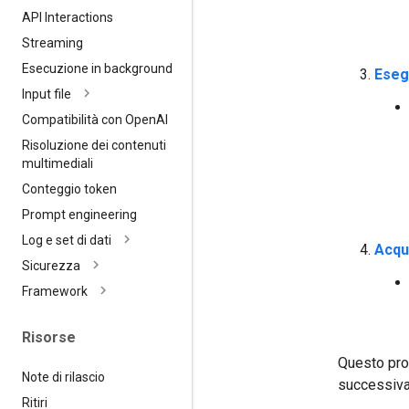
API Interactions
Streaming
Esecuzione in background
Esegu
Input file
Compatibilità con Open
AI
Risoluzione dei contenuti
multimediali
Conteggio token
Prompt engineering
Log e set di dati
Acqu
Sicurezza
Framework
Risorse
Questo pro
Note di rilascio
successiva 
Ritiri