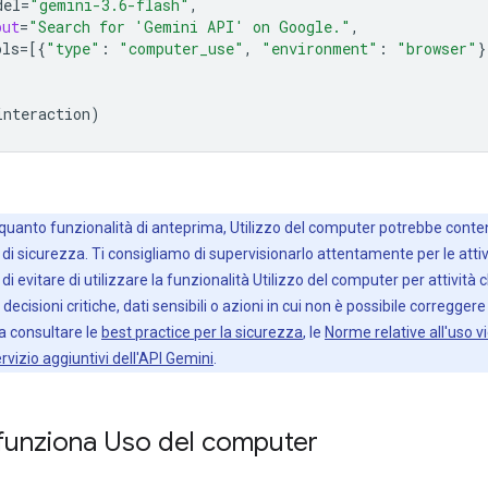
del
=
"gemini-3.6-flash"
,
put
=
"Search for 'Gemini API' on Google."
,
ols
=
[{
"type"
:
"computer_use"
,
"environment"
:
"browser"
}
interaction
)
quanto funzionalità di anteprima, Utilizzo del computer potrebbe conten
à di sicurezza. Ti consigliamo di supervisionarlo attentamente per le attiv
di evitare di utilizzare la funzionalità Utilizzo del computer per attività 
cisioni critiche, dati sensibili o azioni in cui non è possibile correggere 
 a consultare le
best practice per la sicurezza
, le
Norme relative all'uso v
rvizio aggiuntivi dell'API Gemini
.
unziona Uso del computer