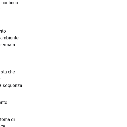
o continuo
:
ento
l'ambiente
chermata
osta che
e
una sequenza
ento
stema di
ita,