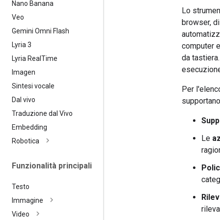
Nano Banana
Lo strument
Veo
browser, di
Gemini Omni Flash
automatizz
Lyria 3
computer e 
da tastiera
Lyria Real
Time
esecuzione 
Imagen
Sintesi vocale
Per l'elenc
Dal vivo
supportano
Traduzione dal Vivo
Supp
Embedding
Le
az
Robotica
ragio
Funzionalità principali
Polic
categ
Testo
Rile
Immagine
rilev
Video