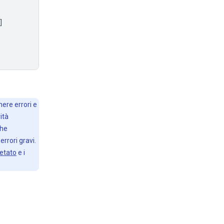
]
ere errori e
ità
che
errori gravi.
ietato
e i