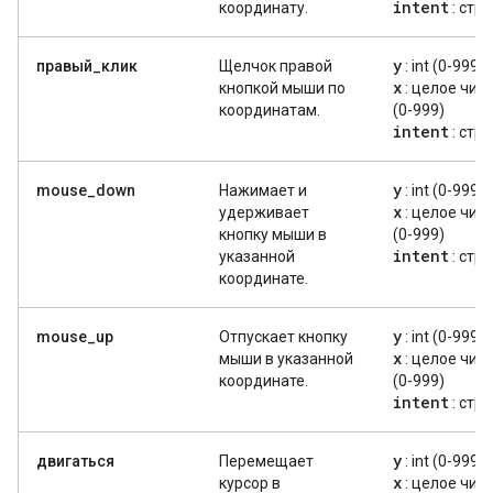
intent
координату.
: стр
y
правый_клик
Щелчок правой
: int (0-999)
x
кнопкой мыши по
: целое чис
координатам.
(0-999)
intent
: стр
y
mouse_down
Нажимает и
: int (0-999)
x
удерживает
: целое чис
кнопку мыши в
(0-999)
intent
указанной
: стр
координате.
y
mouse_up
Отпускает кнопку
: int (0-999)
x
мыши в указанной
: целое чис
координате.
(0-999)
intent
: стр
y
двигаться
Перемещает
: int (0-999)
x
курсор в
: целое чис