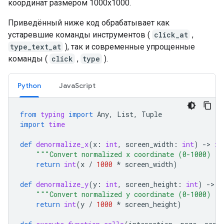
координат размером 1000x1000.
Приведённый ниже код обрабатывает как
устаревшие команды инструментов (
click_at
,
type_text_at
), так и современные упрощенные
команды (
click
,
type
).
Python
JavaScript
from
typing
import
Any
,
List
,
Tuple
import
time
def
denormalize_x
(
x
:
int
,
screen_width
:
int
)
-
> 
in
"""Convert normalized x coordinate (0-1000) to
return
int
(
x
/
1000
*
screen_width
)
def
denormalize_y
(
y
:
int
,
screen_height
:
int
)
-
> 
i
"""Convert normalized y coordinate (0-1000) to
return
int
(
y
/
1000
*
screen_height
)