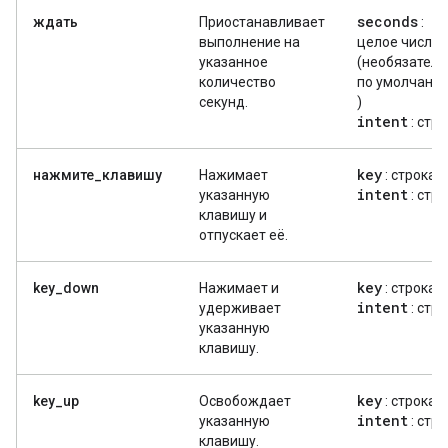
seconds
ждать
Приостанавливает
:
выполнение на
целое число
указанное
(необязатель
количество
по умолчани
секунд.
)
intent
: стр
key
нажмите_клавишу
Нажимает
: строка
intent
указанную
: стр
клавишу и
отпускает её.
key
key_down
Нажимает и
: строка
intent
удерживает
: стр
указанную
клавишу.
key
key_up
Освобождает
: строка
intent
указанную
: стр
клавишу.