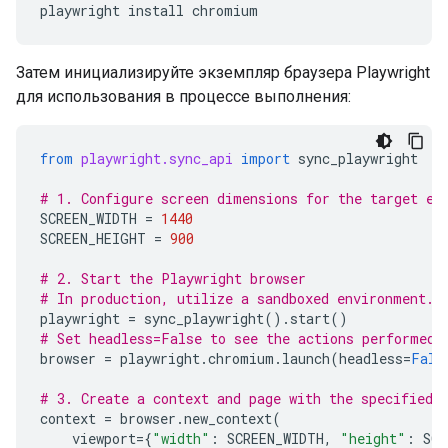
playwright
install
Затем инициализируйте экземпляр браузера Playwright
для использования в процессе выполнения:
from
playwright.sync_api
import
sync_playwright
# 1. Configure screen dimensions for the target en
SCREEN_WIDTH
=
1440
SCREEN_HEIGHT
=
900
# 2. Start the Playwright browser
# In production, utilize a sandboxed environment.
playwright
=
sync_playwright
()
.
start
()
# Set headless=False to see the actions performed 
browser
=
playwright
.
chromium
.
launch
(
headless
=
Fals
# 3. Create a context and page with the specified 
context
=
browser
.
new_context
(
viewport
=
{
"width"
:
SCREEN_WIDTH
,
"height"
:
SCR