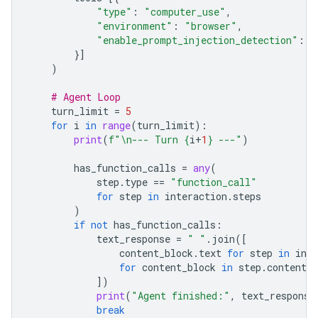
"type"
:
"computer_use"
,
"environment"
:
"browser"
,
"enable_prompt_injection_detection"
:
T
}]
)
# Agent Loop
turn_limit
=
5
for
i
in
range
(
turn_limit
):
print
(
f
"
\n
--- Turn 
{
i
+
1
}
 ---"
)
has_function_calls
=
any
(
step
.
type
==
"function_call"
for
step
in
interaction
.
steps
)
if
not
has_function_calls
:
text_response
=
" "
.
join
([
content_block
.
text
for
step
in
inte
for
content_block
in
step
.
content
i
])
print
(
"Agent finished:"
,
text_response
break