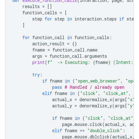
def
execute_function_calls
(
interaction
,
page
,
scre
results
=
[]
function_calls
=
[
step
for
step
in
interaction
.
steps
if
step
.
]
for
function_call
in
function_calls
:
action_result
=
{}
fname
=
function_call
.
name
args
=
function_call
.
arguments
print
(
f
"  -> Executing: 
{
fname
}
 (Intent: 
{
try
:
if
fname
in
(
"open_web_browser"
,
"open
pass
# Handled / already open
elif
fname
in
(
"click"
,
"click_at"
,
"d
actual_x
=
denormalize_x
(
args
[
"x"
]
actual_y
=
denormalize_y
(
args
[
"y"
]
if
fname
in
(
"click"
,
"click_at"
):
page
.
mouse
.
click
(
actual_x
,
act
elif
fname
==
"double_click"
:
page
.
mouse
.
dblclick
(
actual_x
,