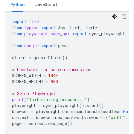
Python
JavaScript
import
time
from
typing
import
Any
,
List
,
Tuple
from
playwright.sync_api
import
sync_playwright
from
google
import
genai
client
=
genai
.
Client
()
# Constants for screen dimensions
SCREEN_WIDTH
=
1440
SCREEN_HEIGHT
=
900
# Setup Playwright
print
(
"Initializing browser..."
)
playwright
=
sync_playwright
()
.
start
()
browser
=
playwright
.
chromium
.
launch
(
headless
=
Fals
context
=
browser
.
new_context
(
viewport
=
{
"width"
:
S
page
=
context
.
new_page
()