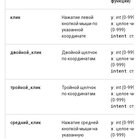
функции)
y
клик
Нажатие левой
: int (0-999)
x
кнопкой мыши по
: целое чис
указанной
(0-999)
intent
координате.
: стр
y
двойной_клик
Двойной щелчок
: int (0-999)
x
по координатам.
: целое чис
(0-999)
intent
: стр
y
тройной_клик
Тройной щелчок
: int (0-999)
x
по координатам.
: целое чис
(0-999)
intent
: стр
y
средний_клик
Нажатие средней
: int (0-999)
x
кнопкой мыши на
: целое чис
указанную
(0-999)