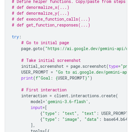
# Define helper functions. Copy/paste from steps 3
# def denormalize_x(...)
# def denormalize_y(...)
# def execute_function_calls(...)
# def get_function_responses(...)
try
:
# Go to initial page
page
.
goto
(
"https://ai.google.dev/gemini-api/do
# Take initial screenshot
initial_screenshot
=
page
.
screenshot
(
type
=
"png
USER_PROMPT
=
"Go to ai.google.dev/gemini-api/
print
(
f
"Goal: 
{
USER_PROMPT
}
"
)
# First interaction
interaction
=
client
.
interactions
.
create
(
model
=
'gemini-3.6-flash'
,
input
=
[
{
"type"
:
"text"
,
"text"
:
USER_PROMPT
}
{
"type"
:
"image"
,
"data"
:
base64
.
b64e
],
tools
=
[{