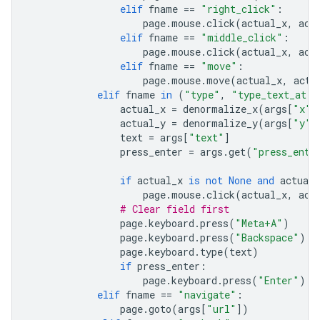
elif
fname
==
"right_click"
:
page
.
mouse
.
click
(
actual_x
,
act
elif
fname
==
"middle_click"
:
page
.
mouse
.
click
(
actual_x
,
act
elif
fname
==
"move"
:
page
.
mouse
.
move
(
actual_x
,
actu
elif
fname
in
(
"type"
,
"type_text_at"
)
actual_x
=
denormalize_x
(
args
[
"x"
]
actual_y
=
denormalize_y
(
args
[
"y"
]
text
=
args
[
"text"
]
press_enter
=
args
.
get
(
"press_ente
if
actual_x
is
not
None
and
actual_
page
.
mouse
.
click
(
actual_x
,
act
# Clear field first
page
.
keyboard
.
press
(
"Meta+A"
)
page
.
keyboard
.
press
(
"Backspace"
)
page
.
keyboard
.
type
(
text
)
if
press_enter
:
page
.
keyboard
.
press
(
"Enter"
)
elif
fname
==
"navigate"
:
page
.
goto
(
args
[
"url"
])