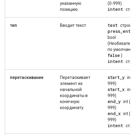
указанную
(0-999)
intent
позицию.
: стр
text
тип
Вводит текст.
: строка
press
_
ente
bool
(Необязатель
по умолчани
false
)
intent
: стр
start
_
y
перетаскивание
Перетаскивает
: int 
элемент из
999)
start
_
x
начальной
: int 
координаты в
999)
end
_
y
конечную
: int (0-
координату.
999)
end
_
x
: int (0-
999)
intent
: стр