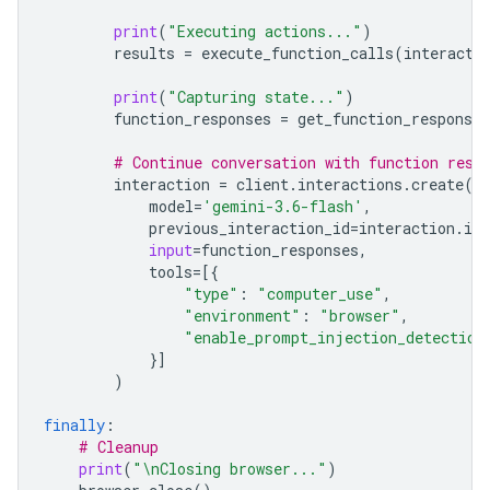
print
(
"Executing actions..."
)
results
=
execute_function_calls
(
interacti
print
(
"Capturing state..."
)
function_responses
=
get_function_responses
# Continue conversation with function resp
interaction
=
client
.
interactions
.
create
(
model
=
'gemini-3.6-flash'
,
previous_interaction_id
=
interaction
.
id
,
input
=
function_responses
,
tools
=
[{
"type"
:
"computer_use"
,
"environment"
:
"browser"
,
"enable_prompt_injection_detection
}]
)
finally
:
# Cleanup
print
(
"
\n
Closing browser..."
)