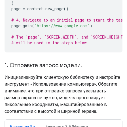
)
page
=
context
.
new_page
()
# 4. Navigate to an initial page to start the task
page
.
goto
(
"https://www.google.com"
)
# The 'page', 'SCREEN_WIDTH', and 'SCREEN_HEIGHT'
# will be used in the steps below.
1
.
Отправьте запрос модели
.
Инициализируйте клиентскую библиотеку и настройте
инструмент «Использование компьютера». Обратите
внимание, что при отправке запроса указывать
размер экрана не нужно; модель прогнозирует
пиксельные координаты, масштабированные в
соответствии с высотой и шириной экрана.
Близнецы 3.x
Близнецы 2.5 (Наследие)