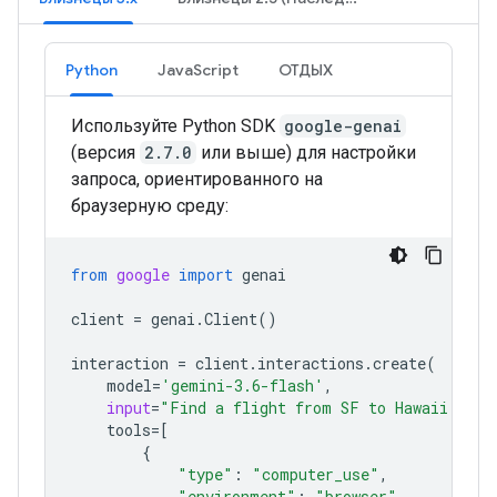
Python
JavaScript
ОТДЫХ
Используйте Python SDK
google-genai
(версия
2.7.0
или выше) для настройки
запроса, ориентированного на
браузерную среду:
from
google
import
genai
client
=
genai
.
Client
()
interaction
=
client
.
interactions
.
create
(
model
=
'gemini-3.6-flash'
,
input
=
"Find a flight from SF to Hawaii on J
tools
=
[
{
"type"
:
"computer_use"
,
"environment"
:
"browser"
,