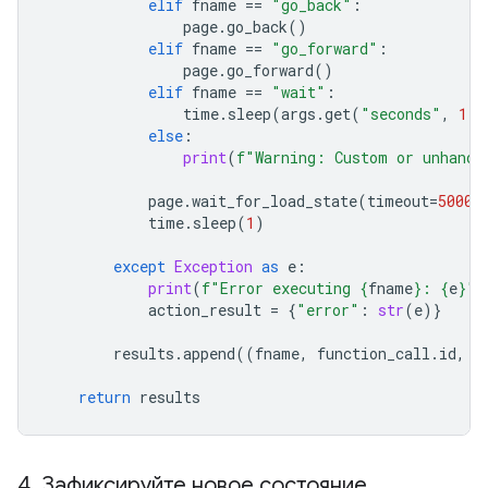
elif
fname
==
"go_back"
:
page
.
go_back
()
elif
fname
==
"go_forward"
:
page
.
go_forward
()
elif
fname
==
"wait"
:
time
.
sleep
(
args
.
get
(
"seconds"
,
1
))
else
:
print
(
f
"Warning: Custom or unhandl
page
.
wait_for_load_state
(
timeout
=
5000
)
time
.
sleep
(
1
)
except
Exception
as
e
:
print
(
f
"Error executing 
{
fname
}
: 
{
e
}
"
)
action_result
=
{
"error"
:
str
(
e
)}
results
.
append
((
fname
,
function_call
.
id
,
a
return
results
4
.
Зафиксируйте новое состояние