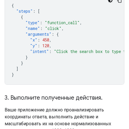
{
"steps"
:
[
{
"type"
:
"function_call"
,
"name"
:
"click"
,
"arguments"
:
{
"x"
:
450
,
"y"
:
120
,
"intent"
:
"Click the search box to type th
}
}
]
}
3
.
Выполните полученные действия
.
Ваше приложение должно проанализировать
координаты ответа, выполнить действие и
масштабировать их на основе нормализованных