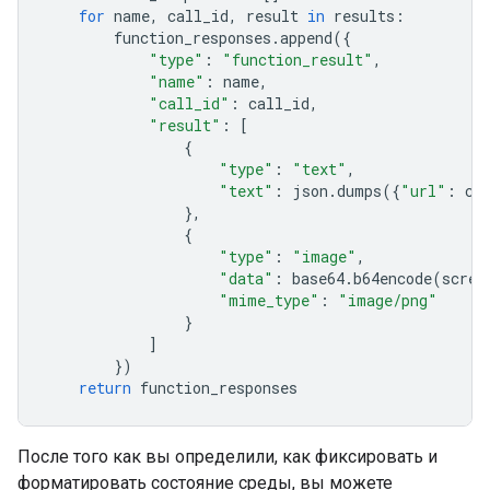
for
name
,
call_id
,
result
in
results
:
function_responses
.
append
({
"type"
:
"function_result"
,
"name"
:
name
,
"call_id"
:
call_id
,
"result"
:
[
{
"type"
:
"text"
,
"text"
:
json
.
dumps
({
"url"
:
cu
},
{
"type"
:
"image"
,
"data"
:
base64
.
b64encode
(
scree
"mime_type"
:
"image/png"
}
]
})
return
function_responses
После того как вы определили, как фиксировать и
форматировать состояние среды, вы можете