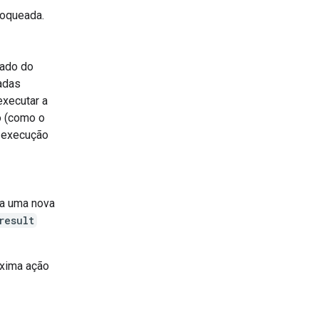
loqueada.
lado do
adas
executar a
o (como o
a execução
ra uma nova
result
óxima ação