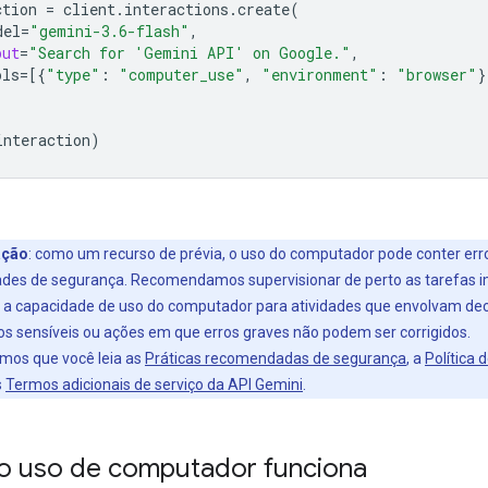
ction
=
client
.
interactions
.
create
(
del
=
"gemini-3.6-flash"
,
put
=
"Search for 'Gemini API' on Google."
,
ols
=
[{
"type"
:
"computer_use"
,
"environment"
:
"browser"
}
interaction
)
ação
:
como um recurso de prévia, o uso do computador pode conter err
dades de segurança. Recomendamos supervisionar de perto as tarefas 
ar a capacidade de uso do computador para atividades que envolvam de
dos sensíveis ou ações em que erros graves não podem ser corrigidos.
os que você leia as
Práticas recomendadas de segurança
, a
Política 
s
Termos adicionais de serviço da API Gemini
.
 uso de computador funciona