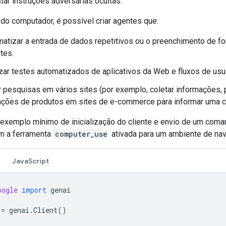
tar instruções adversárias ocultas.
do computador, é possível criar agentes que:
atizar a entrada de dados repetitivos ou o preenchimento de fo
tes.
zar testes automatizados de aplicativos da Web e fluxos de usu
 pesquisas em vários sites (por exemplo, coletar informações, 
ações de produtos em sites de e-commerce para informar uma 
 exemplo mínimo de inicialização do cliente e envio de um com
m a ferramenta
computer_use
ativada para um ambiente de na
JavaScript
oogle
import
genai
=
genai
.
Client
()