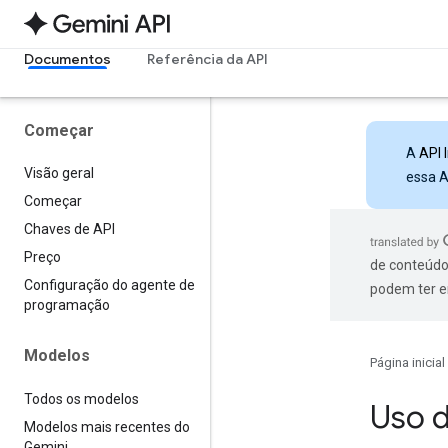
Documentos
Referência da API
Começar
A
API 
Visão geral
essa A
Começar
Chaves de API
Preço
de conteúdo
Configuração do agente de
podem ter e
programação
Modelos
Página inicial
Todos os modelos
Uso 
Modelos mais recentes do
Gemini