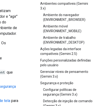
Ambientes compatíveis (Gemini
3.x)
atizam
Ambiente do navegador
or e "agir"
(ENVIRONMENT_BROWSER)
s do
Ambiente móvel
mbiente de
(ENVIRONMENT_MOBILE)
omputador.
Ambiente de trabalho
(ENVIRONMENT_DESKTOP)
. Os
Ações legadas da interface
compatíveis (Gemini 2.5)
de
Funções personalizadas definidas
pelo usuário
Gerenciar níveis de pensamento
ent
que
(Gemini 3.x)
Segurança e proteção
segurança
Configurar políticas de
segurança (Gemini 3.x)
de tela
para
Detecção de injeção de comando
(Gemini 3.x)