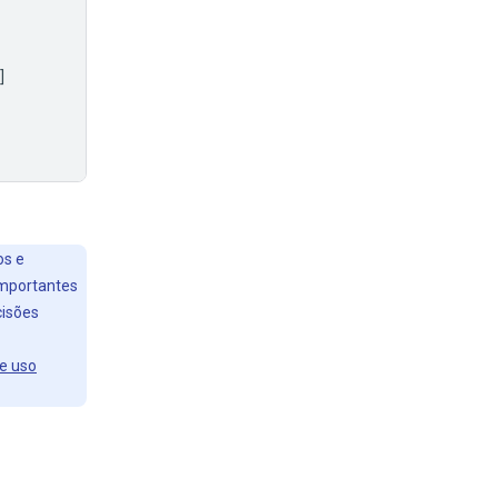
]
os e
importantes
cisões
de uso