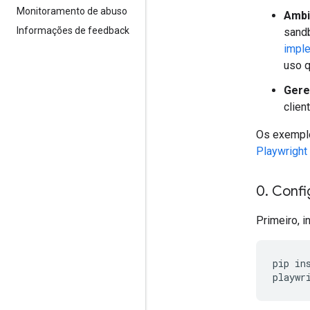
Monitoramento de abuso
Ambi
Informações de feedback
sandb
imple
uso q
Gere
clien
Os exempl
Playwright
0
.
Config
Primeiro, 
pip
in
playwr