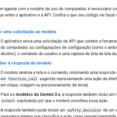
 um agente com o modelo de uso de computador, é necessário co
uo entre o aplicativo e a API. Confira o que seu código vai faze
ar uma solicitação ao modelo
O aplicativo envia uma solicitação de API que contém a ferram
do computador, as configurações de configuração (como o ambi
destino), o comando do usuário e uma captura de tela da tela atu
ber a resposta do modelo
O modelo analisa a tela e o comando, retornando uma resposta q
um
function_call
sugerido representando uma ação da inte
um clique, rolagem ou pressionamento de tecla).
Para os
modelos do Gemini 3.x
, a resposta também inclui um r
intent
explicando por que o modelo escolheu essa ação.
A resposta também pode incluir um
safety_decision
de um s
segurança interno que classifica a ação como regular/permitida,