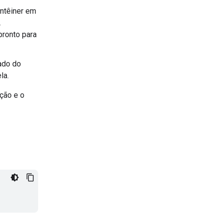
ntêiner em
A
ronto para
lado do
la.
ção e o