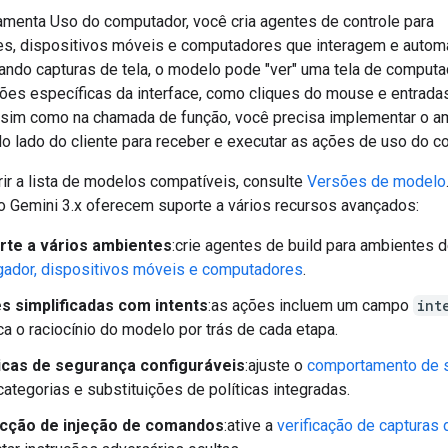
amenta Uso do computador, você cria agentes de controle para
s, dispositivos móveis e computadores que interagem e autom
ando capturas de tela, o modelo pode "ver" uma tela de computad
ões específicas da interface, como cliques do mouse e entrada
ssim como na chamada de função, você precisa implementar o a
o lado do cliente para receber e executar as ações de uso do c
rir a lista de modelos compatíveis, consulte
Versões de modelo
 Gemini 3.x oferecem suporte a vários recursos avançados:
rte a vários ambientes
:crie agentes de build para ambientes 
ador, dispositivos móveis e computadores
.
s simplificadas com intents
:as ações incluem um campo
int
ca o raciocínio do modelo por trás de cada etapa.
ticas de segurança configuráveis
:ajuste o
comportamento de 
ategorias e substituições de políticas integradas.
cção de injeção de comandos
:ative a
verificação de capturas 