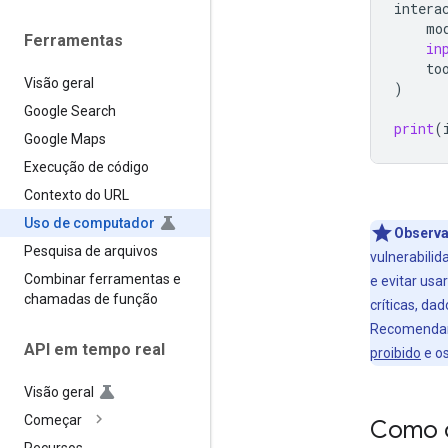
intera
mo
Ferramentas
in
to
Visão geral
)
Google Search
print
(
Google Maps
Execução de código
Contexto do URL
Uso de computador
Observ
Pesquisa de arquivos
vulnerabili
Combinar ferramentas e
e evitar us
chamadas de função
críticas, da
Recomendam
API em tempo real
proibido
e o
Visão geral
Começar
Como o