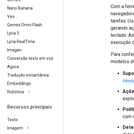
Com a ferr
Nano Banana
navegadore
Veo
tarefas. Us
Gemini Omni Flash
gerando aç
Lyria 3
teclado. A
Lyria Real
Time
execução d
Imagen
Para confe
Conversão texto em voz
modelos do
Agora
Supo
Tradução instantânea
naveg
Embeddings
Açõe
Robótica
expli
Recursos principais
Polí
com c
Texto
Dete
Imagem