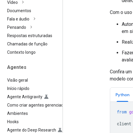
detec
Vídeo
Documentos
Com o uso 
Fala e áudio
Autom
Pensando
em si
Respostas estruturadas
Reali
Chamadas de função
Fazer
Contexto longo
avali
Agentes
Confira um
modelo co
Visão geral
Início rápido
Python
Agente Antigravity
Como criar agentes gerenciados
from
g
Ambientes
Hooks
client
Agente do Deep Research