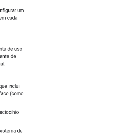
nfigurar um
r em cada
enta de uso
ente de
al.
ue inclui
rface (como
aciocínio
istema de