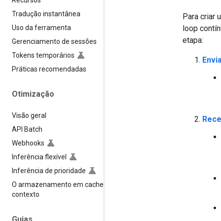
Recursos
Tradução instantânea
Para criar
loop contín
Uso da ferramenta
etapa:
Gerenciamento de sessões
Tokens temporários
Envi
Práticas recomendadas
Otimização
Visão geral
Rece
API Batch
Webhooks
Inferência flexível
Inferência de prioridade
O armazenamento em cache de
contexto
Guias