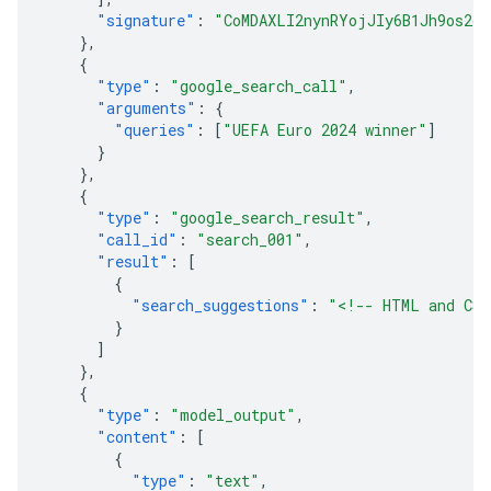
"signature"
:
"CoMDAXLI2nynRYojJIy6B1Jh9os2cr
},
{
"type"
:
"google_search_call"
,
"arguments"
:
{
"queries"
:
[
"UEFA Euro 2024 winner"
]
}
},
{
"type"
:
"google_search_result"
,
"call_id"
:
"search_001"
,
"result"
:
[
{
"search_suggestions"
:
"<!-- HTML and CSS
}
]
},
{
"type"
:
"model_output"
,
"content"
:
[
{
"type"
:
"text"
,