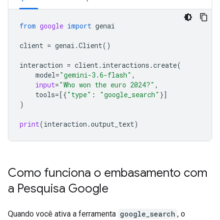
from
google
import
genai
client
=
genai
.
Client
()
interaction
=
client
.
interactions
.
create
(
model
=
"gemini-3.6-flash"
,
input
=
"Who won the euro 2024?"
,
tools
=
[{
"type"
:
"google_search"
}]
)
print
(
interaction
.
output_text
)
Como funciona o embasamento com
a Pesquisa Google
Quando você ativa a ferramenta
google_search
, o