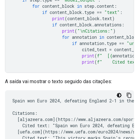
for
content_block
in
step
.
content
:
if
content_block
.
type
==
"text"
:
print
(
content_block
.
text
)
if
content_block
.
annotations
:
print
(
"
\n
Citations:"
)
for
annotation
in
content_block
if
annotation
.
type
==
"url
cited_text
=
content_bl
print
(
f
"  [
{
annotation
print
(
f
"    Cited text
A saída vai mostrar o texto seguido das citações:
Spain won Euro 2024, defeating England 2-1 in the f
Citations:

  [aljazeera.com](https://www.aljazeera.com/sports/
    Cited text: "Spain won Euro 2024, defeating Eng
  [uefa.com](https://www.uefa.com/euro2024/news/spa