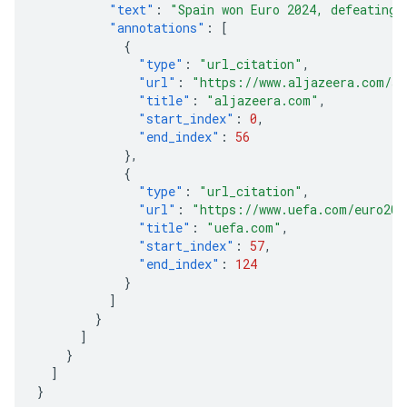
"text"
:
"Spain won Euro 2024, defeating 
"annotations"
:
[
{
"type"
:
"url_citation"
,
"url"
:
"https://www.aljazeera.com/sp
"title"
:
"aljazeera.com"
,
"start_index"
:
0
,
"end_index"
:
56
},
{
"type"
:
"url_citation"
,
"url"
:
"https://www.uefa.com/euro202
"title"
:
"uefa.com"
,
"start_index"
:
57
,
"end_index"
:
124
}
]
}
]
}
]
}